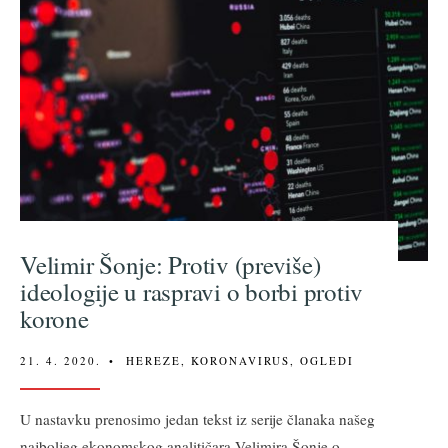
Velimir Šonje: Protiv (previše)
ideologije u raspravi o borbi protiv
korone
21. 4. 2020.
•
HEREZE
,
KORONAVIRUS
,
OGLEDI
U nastavku prenosimo jedan tekst iz serije članaka našeg
najboljeg ekonomskog analitičara Velimira Šonje o