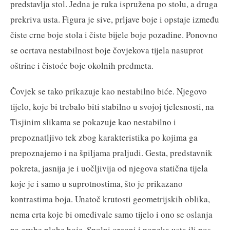
predstavlja stol. Jedna je ruka ispružena po stolu, a druga
prekriva usta. Figura je sive, prljave boje i opstaje između
čiste crne boje stola i čiste bijele boje pozadine. Ponovno
se ocrtava nestabilnost boje čovjekova tijela nasuprot
oštrine i čistoće boje okolnih predmeta.
Čovjek se tako prikazuje kao nestabilno biće. Njegovo
tijelo, koje bi trebalo biti stabilno u svojoj tjelesnosti, na
Tisjinim slikama se pokazuje kao nestabilno i
prepoznatljivo tek zbog karakteristika po kojima ga
prepoznajemo i na špiljama praljudi. Gesta, predstavnik
pokreta, jasnija je i uočljivija od njegova statična tijela
koje je i samo u suprotnostima, što je prikazano
kontrastima boja. Unatoč krutosti geometrijskih oblika,
nema crta koje bi omeđivale samo tijelo i ono se oslanja
na grube plohe boje. Spolni organi i poneka usta ili nos