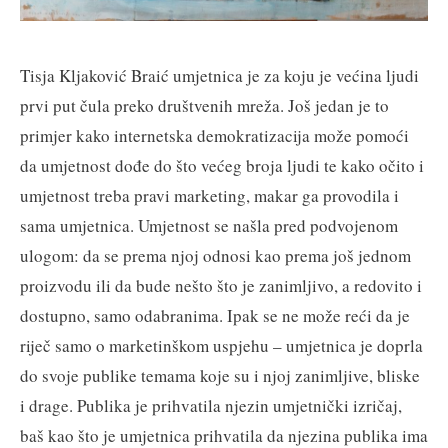
Tisja Kljaković Braić umjetnica je za koju je većina ljudi
prvi put čula preko društvenih mreža. Još jedan je to
primjer kako internetska demokratizacija može pomoći
da umjetnost dođe do što većeg broja ljudi te kako očito i
umjetnost treba pravi marketing, makar ga provodila i
sama umjetnica. Umjetnost se našla pred podvojenom
ulogom: da se prema njoj odnosi kao prema još jednom
proizvodu ili da bude nešto što je zanimljivo, a redovito i
dostupno, samo odabranima. Ipak se ne može reći da je
riječ samo o marketinškom uspjehu – umjetnica je doprla
do svoje publike temama koje su i njoj zanimljive, bliske
i drage. Publika je prihvatila njezin umjetnički izričaj,
baš kao što je umjetnica prihvatila da njezina publika ima