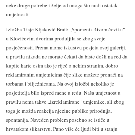
neke druge potrebe i želje od onoga što nudi ostatak
umjetnosti.
Izložba Tisje Kljaković Braić „Spomenik živom čoviku“
u Klovićevim dvorima produljila se zbog svoje
posjećenosti. Prema mome iskustvu posjeta ovoj galeriji,
u pravilu nikada ne morate čekati da biste došli na red da
kupite karte osim ako je riječ o nekim stranim, dobro
reklamiranim umjetnicima čije slike možete pronaći na
torbama i bilježnicama. Na ovoj izložbi nekoliko je
posjetitelja bilo ispred mene u redu. Naša umjetnost u
pravilu nema takve „izreklamirane“ umjetnike, ali zbog
toga je možda reakcija njezine publike prirodnija,
spontanija. Naveden problem posebno se ističe u
hrvatskom slikarstvu. Puno više će ljudi biti u stanju