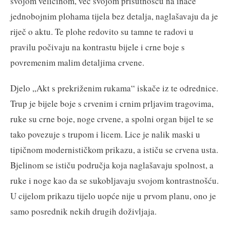
svojom veličinom, već svojom prisutnošću na inače
jednobojnim plohama tijela bez detalja, naglašavaju da je
riječ o aktu. Te plohe redovito su tamne te radovi u
pravilu počivaju na kontrastu bijele i crne boje s
povremenim malim detaljima crvene.
Djelo „Akt s prekriženim rukama“ iskače iz te odrednice.
Trup je bijele boje s crvenim i crnim prljavim tragovima,
ruke su crne boje, noge crvene, a spolni organ bijel te se
tako povezuje s trupom i licem. Lice je nalik maski u
tipičnom modernističkom prikazu, a ističu se crvena usta.
Bjelinom se ističu područja koja naglašavaju spolnost, a
ruke i noge kao da se sukobljavaju svojom kontrastnošću.
U cijelom prikazu tijelo uopće nije u prvom planu, ono je
samo posrednik nekih drugih doživljaja.