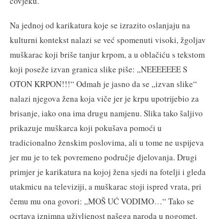
čovjeku.
Na jednoj od karikatura koje se izrazito oslanjaju na
kulturni kontekst nalazi se već spomenuti visoki, žgoljav
muškarac koji briše tanjur krpom, a u oblačiću s tekstom
koji poseže izvan granica slike piše: „NEEEEEEE S
OTON KRPON!!!“ Odmah je jasno da se „izvan slike“
nalazi njegova žena koja viče jer je krpu upotrijebio za
brisanje, iako ona ima drugu namjenu. Slika tako šaljivo
prikazuje muškarca koji pokušava pomoći u
tradicionalno ženskim poslovima, ali u tome ne uspijeva
jer mu je to tek povremeno područje djelovanja. Drugi
primjer je karikatura na kojoj žena sjedi na fotelji i gleda
utakmicu na televiziji, a muškarac stoji ispred vrata, pri
čemu mu ona govori: „MOŠ UĆ VODIMO…“ Tako se
ocrtava iznimna uživljenost našega naroda u nogomet.