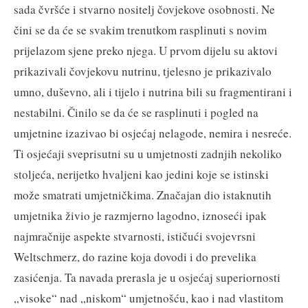
sada čvršće i stvarno nositelj čovjekove osobnosti. Ne
čini se da će se svakim trenutkom rasplinuti s novim
prijelazom sjene preko njega. U prvom dijelu su aktovi
prikazivali čovjekovu nutrinu, tjelesno je prikazivalo
umno, duševno, ali i tijelo i nutrina bili su fragmentirani i
nestabilni. Činilo se da će se rasplinuti i pogled na
umjetnine izazivao bi osjećaj nelagode, nemira i nesreće.
Ti osjećaji sveprisutni su u umjetnosti zadnjih nekoliko
stoljeća, nerijetko hvaljeni kao jedini koje se istinski
može smatrati umjetničkima. Značajan dio istaknutih
umjetnika živio je razmjerno lagodno, iznoseći ipak
najmračnije aspekte stvarnosti, ističući svojevrsni
Weltschmerz, do razine koja dovodi i do prevelika
zasićenja. Ta navada prerasla je u osjećaj superiornosti
„visoke“ nad „niskom“ umjetnošću, kao i nad vlastitom