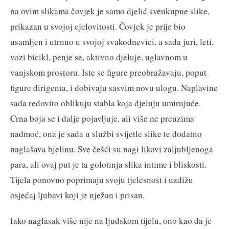
na ovim slikama čovjek je samo djelić sveukupne slike,
prikazan u svojoj cjelovitosti. Čovjek je prije bio
usamljen i utrnuo u svojoj svakodnevici, a sada juri, leti,
vozi bicikl, penje se, aktivno djeluje, uglavnom u
vanjskom prostoru. Iste se figure preobražavaju, poput
figure dirigenta, i dobivaju sasvim novu ulogu. Naplavine
sada redovito oblikuju stabla koja djeluju umirujuće.
Crna boja se i dalje pojavljuje, ali više ne preuzima
nadmoć, ona je sada u službi svijetle slike te dodatno
naglašava bjelinu. Sve češći su nagi likovi zaljubljenoga
para, ali ovaj put je ta golotinja slika intime i bliskosti.
Tijela ponovno poprimaju svoju tjelesnost i uzdižu
osjećaj ljubavi koji je nježan i prisan.
Iako naglasak više nije na ljudskom tijelu, ono kao da je