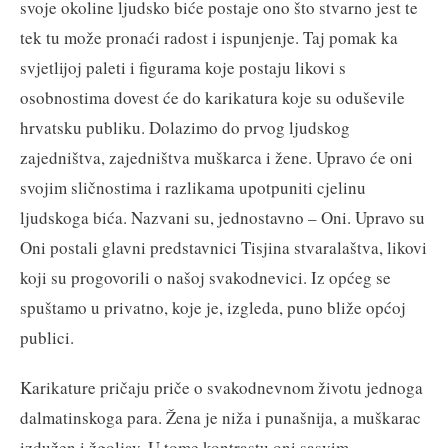
svoje okoline ljudsko biće postaje ono što stvarno jest te
tek tu može pronaći radost i ispunjenje. Taj pomak ka
svjetlijoj paleti i figurama koje postaju likovi s
osobnostima dovest će do karikatura koje su oduševile
hrvatsku publiku. Dolazimo do prvog ljudskog
zajedništva, zajedništva muškarca i žene. Upravo će oni
svojim sličnostima i razlikama upotpuniti cjelinu
ljudskoga bića. Nazvani su, jednostavno – Oni. Upravo su
Oni postali glavni predstavnici Tisjina stvaralaštva, likovi
koji su progovorili o našoj svakodnevici. Iz općeg se
spuštamo u privatno, koje je, izgleda, puno bliže općoj
publici.
Karikature pričaju priče o svakodnevnom životu jednoga
dalmatinskoga para. Žena je niža i punašnija, a muškarac
izdužen i žgoljav. U tome kontrastu oni sasvim