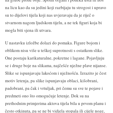
na licu kao da su jedini koji razbijaju tu strogost i upravo
su to dijelovi tijela koji nas uvjeravaju da je riječ o
stvarnom nagom ljudskom tijelu, a ne tek figuri koja bi
mogla biti sjena ili utvara.
U nastavku izložbe dolazi do pomaka. Figure bojom i
oblikom nisu više u teškoj suprotnosti s ostatkom slike.
One postaju karikaturalne, pokretne i lagane. Pojavljuju
se i druge boje na slikama, najčešće nježne plave nijanse.
Slike se ispunjavaju lakoćom i nježnošću. Izrazito je čest
motiv letenja, pa slike ispunjavaju oblaci, kišobrani,
padobrani, pa čak i vrtuljak, pri čemu su sve te pojave i
predmeti ono što omogućuje letenje. Dok su na
prethodnim primjerima aktova tijela bila u prvom planu i
često otkinuta, pa se ne bi vidjela stopala ili cijele noge,