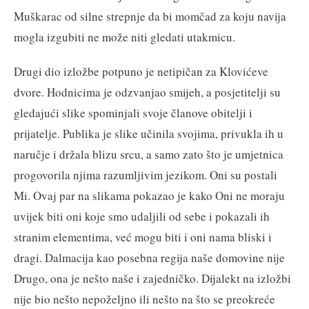
Muškarac od silne strepnje da bi momčad za koju navija
mogla izgubiti ne može niti gledati utakmicu.
Drugi dio izložbe potpuno je netipičan za Klovićeve
dvore. Hodnicima je odzvanjao smijeh, a posjetitelji su
gledajući slike spominjali svoje članove obitelji i
prijatelje. Publika je slike učinila svojima, privukla ih u
naručje i držala blizu srcu, a samo zato što je umjetnica
progovorila njima razumljivim jezikom. Oni su postali
Mi. Ovaj par na slikama pokazao je kako Oni ne moraju
uvijek biti oni koje smo udaljili od sebe i pokazali ih
stranim elementima, već mogu biti i oni nama bliski i
dragi. Dalmacija kao posebna regija naše domovine nije
Drugo, ona je nešto naše i zajedničko. Dijalekt na izložbi
nije bio nešto nepoželjno ili nešto na što se preokreće