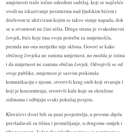
umjetnosti traže točno određeni sadržaj, koji se najčešće
svodi na iskazivanje pesimizma nad ljudskim bićem i
društvom te aktivizam kojim se takvo stanje napada, dok
se u stvarnosti ne čini ništa. Druga strana je svakodnevni
čovjek, biće koje ima svoju potrebu za umjetnošću,
premda mu ona nerijetko nije sklona. Govori se kako
običnog čovjeka ne zanima umjetnost, no možda je istina
i da umjetnost ne zanima običan čovjek. Odvojivši se od
svoje publike, umjetnost je sasvim prekinula
komunikaciju s njome, stvorivši krug onih koji stvaraju i
koji je konzumiraju, stvorivši kule koje su okružene
zidinama i odbijaju svaki pokušaj posjeta.
Klovićevi dvori bili su puni posjetitelja, u prvome dijelu
prevladavali su tišina i promišljanje, u drugome smijeh i
tihi razgovori. Jedan dio izložbe poticao je poniranje u