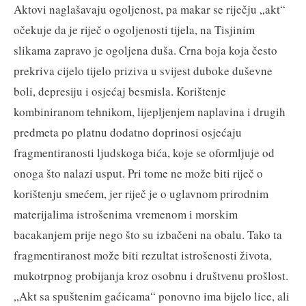
Aktovi naglašavaju ogoljenost, pa makar se riječju „akt“
očekuje da je riječ o ogoljenosti tijela, na Tisjinim
slikama zapravo je ogoljena duša. Crna boja koja često
prekriva cijelo tijelo priziva u svijest duboke duševne
boli, depresiju i osjećaj besmisla. Korištenje
kombiniranom tehnikom, lijepljenjem naplavina i drugih
predmeta po platnu dodatno doprinosi osjećaju
fragmentiranosti ljudskoga bića, koje se oformljuje od
onoga što nalazi usput. Pri tome ne može biti riječ o
korištenju smećem, jer riječ je o uglavnom prirodnim
materijalima istrošenima vremenom i morskim
bacakanjem prije nego što su izbačeni na obalu. Tako ta
fragmentiranost može biti rezultat istrošenosti života,
mukotrpnog probijanja kroz osobnu i društvenu prošlost.
„Akt sa spuštenim gaćicama“ ponovno ima bijelo lice, ali