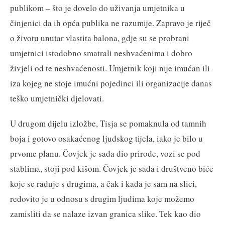
publikom – što je dovelo do uživanja umjetnika u
činjenici da ih opća publika ne razumije. Zapravo je riječ
o životu unutar vlastita balona, gdje su se probrani
umjetnici istodobno smatrali neshvaćenima i dobro
živjeli od te neshvaćenosti. Umjetnik koji nije imućan ili
iza kojeg ne stoje imućni pojedinci ili organizacije danas
teško umjetnički djelovati.
U drugom dijelu izložbe, Tisja se pomaknula od tamnih
boja i gotovo osakaćenog ljudskog tijela, iako je bilo u
prvome planu. Čovjek je sada dio prirode, vozi se pod
stablima, stoji pod kišom. Čovjek je sada i društveno biće
koje se raduje s drugima, a čak i kada je sam na slici,
redovito je u odnosu s drugim ljudima koje možemo
zamisliti da se nalaze izvan granica slike. Tek kao dio