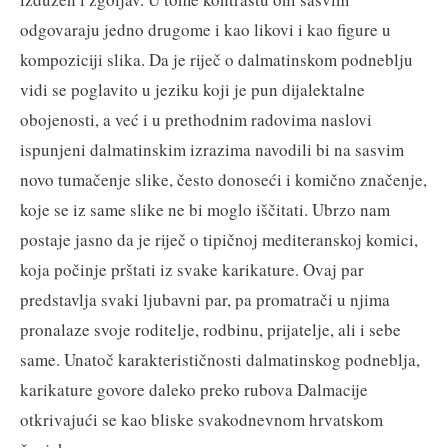
odgovaraju jedno drugome i kao likovi i kao figure u
kompoziciji slika. Da je riječ o dalmatinskom podneblju
vidi se poglavito u jeziku koji je pun dijalektalne
obojenosti, a već i u prethodnim radovima naslovi
ispunjeni dalmatinskim izrazima navodili bi na sasvim
novo tumačenje slike, često donoseći i komično značenje,
koje se iz same slike ne bi moglo iščitati. Ubrzo nam
postaje jasno da je riječ o tipičnoj mediteranskoj komici,
koja počinje prštati iz svake karikature. Ovaj par
predstavlja svaki ljubavni par, pa promatrači u njima
pronalaze svoje roditelje, rodbinu, prijatelje, ali i sebe
same. Unatoč karakterističnosti dalmatinskog podneblja,
karikature govore daleko preko rubova Dalmacije
otkrivajući se kao bliske svakodnevnom hrvatskom