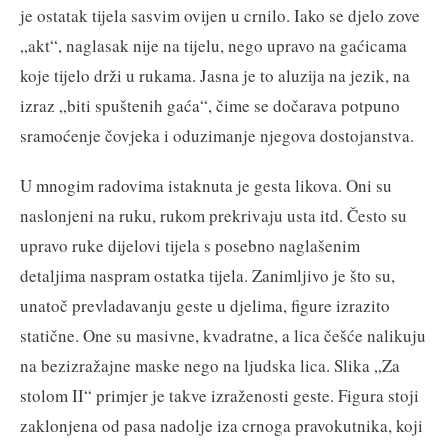
je ostatak tijela sasvim ovijen u crnilo. Iako se djelo zove
„akt“, naglasak nije na tijelu, nego upravo na gaćicama
koje tijelo drži u rukama. Jasna je to aluzija na jezik, na
izraz „biti spuštenih gaća“, čime se dočarava potpuno
sramoćenje čovjeka i oduzimanje njegova dostojanstva.
U mnogim radovima istaknuta je gesta likova. Oni su
naslonjeni na ruku, rukom prekrivaju usta itd. Često su
upravo ruke dijelovi tijela s posebno naglašenim
detaljima naspram ostatka tijela. Zanimljivo je što su,
unatoč prevladavanju geste u djelima, figure izrazito
statične. One su masivne, kvadratne, a lica češće nalikuju
na bezizražajne maske nego na ljudska lica. Slika „Za
stolom II“ primjer je takve izraženosti geste. Figura stoji
zaklonjena od pasa nadolje iza crnoga pravokutnika, koji