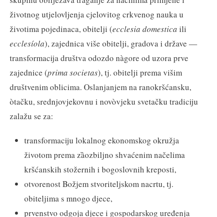
životnog utjelovljenja cjelovitog crkvenog nauka u
životima pojedinaca, obitelji (
ecclesia domestica
ili
ecclesíola
), zajednica više obitelji, gradova i države —
transformacija društva odozdo nàgore od uzora prve
zajednice (
prima societas
), tj. obitelji prema višim
društvenim oblicima. Oslanjanjem na ranokršćansku,
òtačku, srednjovjekovnu i novòvjeku svetačku tradiciju
zalažu se za:
transformaciju lokalnog ekonomskog okružja
životom prema zȁozbiljno shvaćenim načelima
kršćanskih stožernih i bogoslovnih kreposti,
otvorenost Božjem stvoriteljskom nacrtu, tj.
obiteljima s mnogo djece,
prvenstvo odgoja djece i gospodarskog uređenja