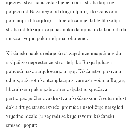
njegova stvarna načela slijepe moći i straha koja ne
potječu od Boga nego od drugih ljudi (u kršćanskom
poimanju »bližnjih«) — liberalizam je dakle filozofija
straha od bližnjih koja nas nuka da njima ovladamo ili da
im kao svojim pokoriteljima robujemo.
Kršćanski nauk uređuje život zajednice imajući u vidu
isključivo neprestance stvoriteljsku Božju ljubav i
potičući naše sudjelovanje u njoj. Kršćanstvo poziva u
odnos, suživot i kontemplaciju stvarnosti »očima Boga«;
liberalizam pak s jedne strane djelatno sprečava
participaciju članova društva u kršćanskom životu milosti
dok s druge strane izvrće, promiče i ustoličuje naizgled
vrijedne ideale (u zagradi se krije izvorni kršćanski
smisao) poput: