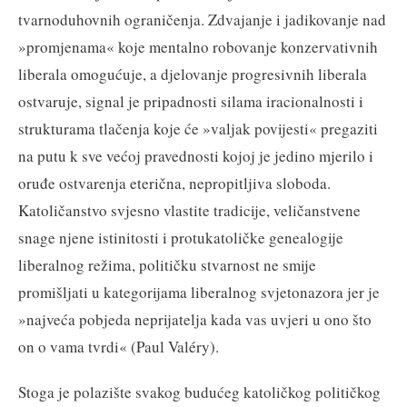
tvarnoduhovnih ograničenja. Zdvajanje i jadikovanje nad
»promjenama« koje mentalno robovanje konzervativnih
liberala omogućuje, a djelovanje progresivnih liberala
ostvaruje, signal je pripadnosti silama iracionalnosti i
strukturama tlačenja koje će »valjak povijesti« pregaziti
na putu k sve većoj pravednosti kojoj je jedino mjerilo i
oruđe ostvarenja eterična, nepropitljiva sloboda.
Katoličanstvo svjesno vlastite tradicije, veličanstvene
snage njene istinitosti i protukatoličke genealogije
liberalnog režima, političku stvarnost ne smije
promišljati u kategorijama liberalnog svjetonazora jer je
»najveća pobjeda neprijatelja kada vas uvjeri u ono što
on o vama tvrdi« (Paul Valéry).
Stoga je polazište svakog budućeg katoličkog političkog