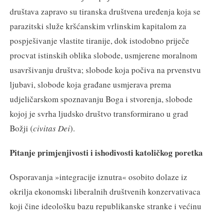
društava zapravo su tiranska društvena uređenja koja se
parazitski služe kršćanskim vrlinskim kapitalom za
pospješivanje vlastite tiranije, dok istodobno priječe
procvat istinskih oblika slobode, usmjerene moralnom
usavršivanju društva; slobode koja počiva na prvenstvu
ljubavi, slobode koja građane usmjerava prema
udjeličarskom spoznavanju Boga i stvorenja, slobode
kojoj je svrha ljudsko društvo transformirano u grad
Božji (
civitas Dei
).
Pitanje primjenjivosti i ishodivosti katoličkog poretka
Osporavanja »integracije iznutra« osobito dolaze iz
okrilja ekonomski liberalnih društvenih konzervativaca
koji čine ideološku bazu republikanske stranke i većinu