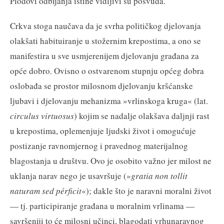
Plodovi odbijanja istine vidljivi su posvuda.
Crkva stoga naučava da je svrha političkog djelovanja
olakšati habituiranje u stožernim krepostima, a ono se
manifestira u sve usmjerenijem djelovanju građana za
opće dobro. Ovisno o ostvarenom stupnju općeg dobra
oslobađa se prostor milosnom djelovanju kršćanske
ljubavi i djelovanju mehanizma »vrlinskoga kruga« (lat.
circulus virtuosus
) kojim se nadalje olakšava daljnji rast
u krepostima, oplemenjuje ljudski život i omogućuje
postizanje ravnomjernog i pravednog materijalnog
blagostanja u društvu. Ovo je osobito važno jer milost ne
uklanja narav nego je usavršuje (»
gratia non tollit
naturam sed pérficit
«); dakle što je naravni moralni život
— tj. participiranje građana u moralnim vrlinama —
savršeniji to će milosni učinci, blagodati vrhunaravnog