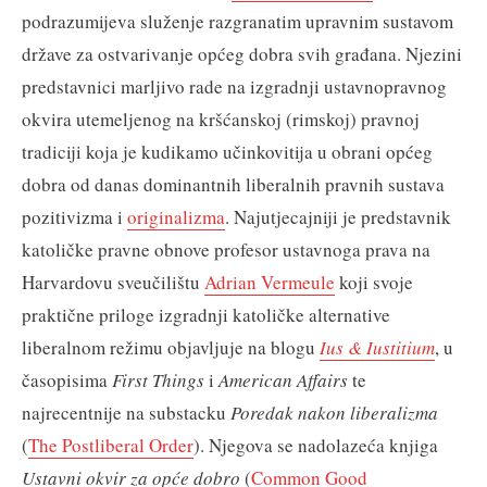
podrazumijeva služenje razgranatim upravnim sustavom
države za ostvarivanje općeg dobra svih građana. Njezini
predstavnici marljivo rade na izgradnji ustavnopravnog
okvira utemeljenog na kršćanskoj (rimskoj) pravnoj
tradiciji koja je kudikamo učinkovitija u obrani općeg
dobra od danas dominantnih liberalnih pravnih sustava
pozitivizma i
originalizma
. Najutjecajniji je predstavnik
katoličke pravne obnove profesor ustavnoga prava na
Harvardovu sveučilištu
Adrian Vermeule
koji svoje
praktične priloge izgradnji katoličke alternative
liberalnom režimu objavljuje na blogu
Ius & Iustitium
, u
časopisima
First Things
i
American Affairs
te
najrecentnije na substacku
Poredak nakon liberalizma
(
The Postliberal Order
). Njegova se nadolazeća knjiga
Ustavni okvir za opće dobro
(
Common Good