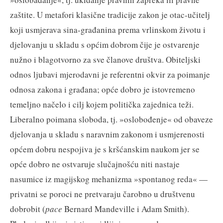
zaštite. U metafori klasične tradicije zakon je otac-učitelj
koji usmjerava sina-građanina prema vrlinskom životu i
djelovanju u skladu s općim dobrom čije je ostvarenje
nužno i blagotvorno za sve članove društva. Obiteljski
odnos ljubavi mjerodavni je referentni okvir za poimanje
odnosa zakona i građana; opće dobro je istovremeno
temeljno načelo i cilj kojem politička zajednica teži.
Liberalno poimana sloboda, tj. »oslobođenje« od obaveze
djelovanja u skladu s naravnim zakonom i usmjerenosti
općem dobru nespojiva je s kršćanskim naukom jer se
opće dobro ne ostvaruje slučajnošću niti nastaje
nasumice iz magijskog mehanizma »spontanog reda« —
privatni se poroci ne pretvaraju čarobno u društvenu
dobrobit (
pace
Bernard Mandeville i Adam Smith).