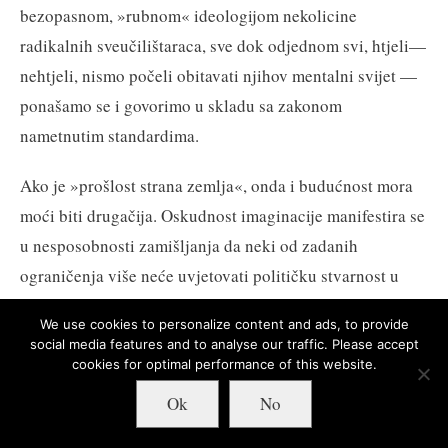
bezopasnom, »rubnom« ideologijom nekolicine
radikalnih sveučilištaraca, sve dok odjednom svi, htjeli—
nehtjeli, nismo počeli obitavati njihov mentalni svijet —
ponašamo se i govorimo u skladu sa zakonom
nametnutim standardima.
Ako je »prošlost strana zemlja«, onda i budućnost mora
moći biti drugačija. Oskudnost imaginacije manifestira se
u nesposobnosti zamišljanja da neki od zadanih
ograničenja više neće uvjetovati političku stvarnost u
budućnosti. Neke su promjene u »politički mogućem«
We use cookies to personalize content and ads, to provide
pokazivale pomak »
Overtonova prozora
« slijeva
social media features and to analyse our traffic. Please accept
nadesno, a druge zdesna nalijevo. Jedini sustavni obrazac
cookies for optimal performance of this website.
koji se prepoznaje sustavna je sklonost prekaljenih
Ok
No
realista političkoj kratkovidnosti.