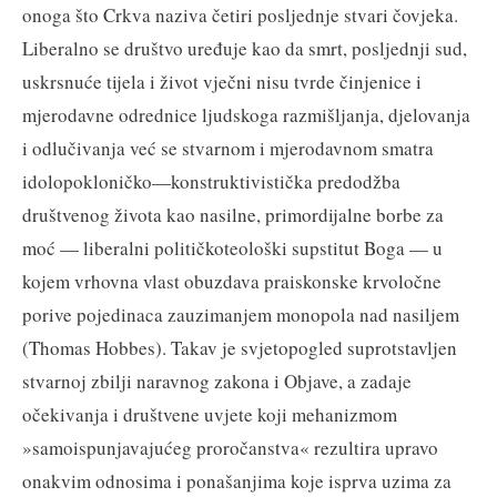
onoga što Crkva naziva četiri posljednje stvari čovjeka.
Liberalno se društvo uređuje kao da smrt, posljednji sud,
uskrsnuće tijela i život vječni nisu tvrde činjenice i
mjerodavne odrednice ljudskoga razmišljanja, djelovanja
i odlučivanja već se stvarnom i mjerodavnom smatra
idolopokloničko—konstruktivistička predodžba
društvenog života kao nasilne, primordijalne borbe za
moć — liberalni političkoteološki supstitut Boga — u
kojem vrhovna vlast obuzdava praiskonske krvoločne
porive pojedinaca zauzimanjem monopola nad nasiljem
(Thomas Hobbes). Takav je svjetopogled suprotstavljen
stvarnoj zbilji naravnog zakona i Objave, a zadaje
očekivanja i društvene uvjete koji mehanizmom
»samoispunjavajućeg proročanstva« rezultira upravo
onakvim odnosima i ponašanjima koje isprva uzima za