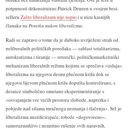
potpunosti dekonstruirao Patrick Deneen u svojem best-
selleru
Zašto liberalizam nije uspio
i u nizu kasnijih
članaka na
Poretku nakon liberalizma.
Radi se zapravo o tome da je duboko uvriježeni strah od
neliberalnih političkih poredaka — sablast totalitarizma,
autokratizma i tiranije — retorički, političkomarketinški
mehanizam liberalnih režima kojima se sprečava »izdaja«
liberalizma na njegovu desnu plućnom krilu dok se
njegovu lijevom plućnom krilu dopušta kontrolirano, s
desnice simbolično ometano eksperimentiranje s
»osvajanjem sve većih prostora slobode, napretka i
pobjede nad silama mračnoga neznanja i tlačenja«. Srž je
liberalizma mistificirajuće, tobože »dogovoreno«,
samorazumljivo i neupitno rušenje svih naravnih,