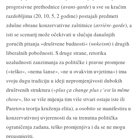
progresivne prethodnice (
avant-garde
) u sve su kraćim
razdobljima (20, 10, 5, 2 godine) postajali predmeti
zdušne obrane konzervativne zaštitnice (
arrière-garde
), a
isti se scenarij može očekivati u slučaju današnjih
gorućih pitanja »društvene budnosti« (
wokeism
) i drugih
liberalnih pobožnosti. S druge strane, retorika
uzaludnosti zauzimanja za političke i pravne promjene
(»teško«, »nema šanse«, »ne u ovakvim uvjetima«) ima
svoju dugu tradiciju u ideji nepromjenjivosti dubokih
društvenih struktura (»
plus ça change plus c’est la même
chose
«, što se više mijenja tim više stvari ostaju iste ili
Paretova teorija kruženja elita), a osobito se manifestira u
konzervativnoj uvjerenosti da su trenutna politička
ograničenja zadana, teško promjenjiva i da se ne mogu
preusmjeriti.