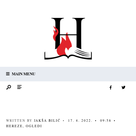
MAIN MENU
WRITTEN BY
JAKŠA BILIĆ
•
17. 4. 2022.
•
09:58
•
HEREZE
,
OGLEDI