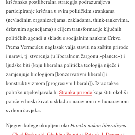
kršćanska postliberalna strategija podrazumijeva
participiranje kršćana u svim političkim strankama
(nevladinim organizacijama, zakladama, think-tankovima,
državnim agencijama) s ciljem transformacije ključnih
političkih agendi u skladu s socijalnim naukom Crkve.
Prema Vermeuleu naglasak valja staviti na zaštitu prirode
i naravi, tj. stvorenja (u liberalnom žargonu »planete«) i
ljudske biti (koju liberalna politička teologija niječe i
zamjenjuje biologijom [konzervativni liberali] i
konstruktivizmom [progresivni liberali]). Izraz takve
politike utjelovljavala bi
Stranka prirode
koja štiti okoliš i
potiče vrlinski život u skladu s naravnom i vrhunaravnom
svrhom čovjeka.
Njegovi kolege okupljeni oko
Poretka nakon liberalizma
—
Chad Pecknold
,
Gladden Pappin
i
Patrick J. Deneen
i