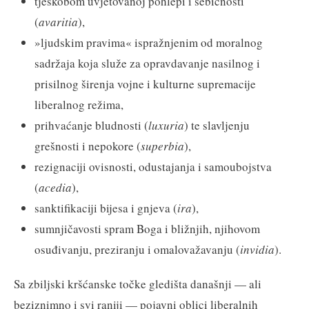
tjeskobom uvjetovanoj pohlepi i sebičnosti
(
avaritia
),
»ljudskim pravima« ispražnjenim od moralnog
sadržaja koja služe za opravdavanje nasilnog i
prisilnog širenja vojne i kulturne supremacije
liberalnog režima,
prihvaćanje bludnosti (
luxuria
) te slavljenju
grešnosti i nepokore (
superbia
),
rezignaciji ovisnosti, odustajanja i samoubojstva
(
acedia
),
sanktifikaciji bijesa i gnjeva (
ira
),
sumnjičavosti spram Boga i bližnjih, njihovom
osuđivanju, preziranju i omalovažavanju (
invidia
).
Sa zbiljski kršćanske točke gledišta današnji — ali
beziznimno i svi raniji — pojavni oblici liberalnih