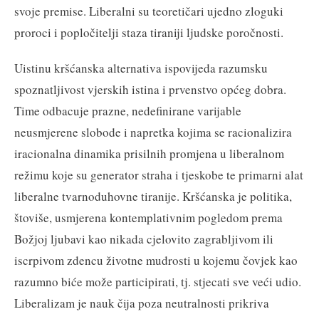
svoje premise. Liberalni su teoretičari ujedno zloguki
proroci i popločitelji staza tiraniji ljudske poročnosti.
Uistinu kršćanska alternativa ispovijeda razumsku
spoznatljivost vjerskih istina i prvenstvo općeg dobra.
Time odbacuje prazne, nedefinirane varijable
neusmjerene slobode i napretka kojima se racionalizira
iracionalna dinamika prisilnih promjena u liberalnom
režimu koje su generator straha i tjeskobe te primarni alat
liberalne tvarnoduhovne tiranije. Kršćanska je politika,
štoviše, usmjerena kontemplativnim pogledom prema
Božjoj ljubavi kao nikada cjelovito zagrabljivom ili
iscrpivom zdencu životne mudrosti u kojemu čovjek kao
razumno biće može participirati, tj. stjecati sve veći udio.
Liberalizam je nauk čija poza neutralnosti prikriva