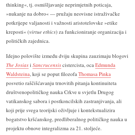
thinking«, tj. osmišljavanje neprimjetnih poticaja,
»nukanje na dobro« — pružaju neovisne istraživačke
potkrijepe valjanosti i važnosti aristotelovske »etike
kreposti« (
virtue ethics
) za funkcioniranje organizacija i
političkih zajednica.
Idejno polovište između dviju skupina zauzimaju blogovi
The Josias
i
Sancrucensis
cistercista, oca
Edmunda
Waldsteina
, koji se poput filozofa
Thomasa Pinka
posvetio raščišćavanju trnovitih pitanja kontinuiteta
društvenopolitičkog nauka Crkve u svjetlu Drugog
vatikanskog sabora i postkoncilskih zastranjivanja, ali
koji prije svega teorijski oživljuje i kontekstualizira
bogatstvo kršćanskog, predliberalnog političkog nauka u
projektu obnove integralizma za 21. stoljeće.