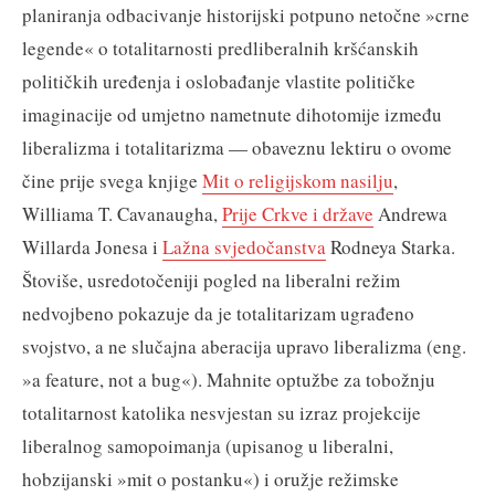
planiranja odbacivanje historijski potpuno netočne »crne
legende« o totalitarnosti predliberalnih kršćanskih
političkih uređenja i oslobađanje vlastite političke
imaginacije od umjetno nametnute dihotomije između
liberalizma i totalitarizma — obaveznu lektiru o ovome
čine prije svega knjige
Mit o religijskom nasilju
,
Williama T. Cavanaugha,
Prije Crkve i države
Andrewa
Willarda Jonesa i
Lažna svjedočanstva
Rodneya Starka.
Štoviše, usredotočeniji pogled na liberalni režim
nedvojbeno pokazuje da je totalitarizam ugrađeno
svojstvo, a ne slučajna aberacija upravo liberalizma (eng.
»a feature, not a bug«). Mahnite optužbe za tobožnju
totalitarnost katolika nesvjestan su izraz projekcije
liberalnog samopoimanja (upisanog u liberalni,
hobzijanski »mit o postanku«) i oružje režimske