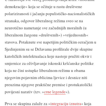
demokracije« koja se očituje u rastu društvene
polariziranosti i jačanju populističko-nacionalističkih
stranaka, odgovor liberalnog režima sveo se na
neurotično nametanje sve začudnijih moralnih (u
liberalnom žargonu »društvenih«) »vrijednosnih«
stavova. Potaknute sve napetijim političkim ozračjem u
Sjedinjenim su se Državama profilirale dvije skupine
katoličkih intelektualaca koje nastoje pružiti okvir i
smjernice za oživljavanje iskonski kršćanske politike
koja ne čini ustupke liberalnom režimu u obama
njegovim pojavnim oblicima ljevice i desnice niti
preuzima njegove praktične premise i protukatolički
povijesni narativ (tzv. »
crne legende
«).
Prva se skupina zalaže za »
integraciju iznutra
« koja