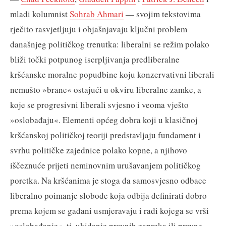
mladi kolumnist
Sohrab Ahmari
— svojim tekstovima
rječito rasvjetljuju i objašnjavaju ključni problem
današnjeg političkog trenutka: liberalni se režim polako
bliži točki potpunog iscrpljivanja predliberalne
kršćanske moralne popudbine koju konzervativni liberali
nemušto »brane« ostajući u okviru liberalne zamke, a
koje se progresivni liberali svjesno i veoma vješto
»oslobađaju«. Elementi općeg dobra koji u klasičnoj
kršćanskoj političkoj teoriji predstavljaju fundament i
svrhu političke zajednice polako kopne, a njihovo
iščeznuće prijeti neminovnim urušavanjem političkog
poretka. Na kršćanima je stoga da samosvjesno odbace
liberalno poimanje slobode koja odbija definirati dobro
prema kojem se gađani usmjeravaju i radi kojega se vrši
»oslobađanje«, tj. ukidanje pravnih zapreka ili pravne