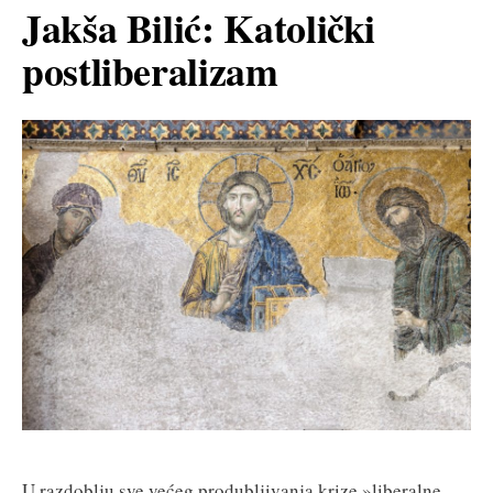
Jakša Bilić: Katolički
postliberalizam
U razdoblju sve većeg produbljivanja krize »liberalne