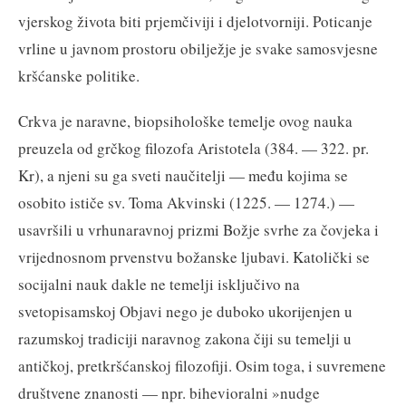
vjerskog života biti prjemčiviji i djelotvorniji. Poticanje
vrline u javnom prostoru obilježje je svake samosvjesne
kršćanske politike.
Crkva je naravne, biopsihološke temelje ovog nauka
preuzela od grčkog filozofa Aristotela (384. — 322. pr.
Kr), a njeni su ga sveti naučitelji — među kojima se
osobito ističe sv. Toma Akvinski (1225. — 1274.) —
usavršili u vrhunaravnoj prizmi Božje svrhe za čovjeka i
vrijednosnom prvenstvu božanske ljubavi. Katolički se
socijalni nauk dakle ne temelji isključivo na
svetopisamskoj Objavi nego je duboko ukorijenjen u
razumskoj tradiciji naravnog zakona čiji su temelji u
antičkoj, pretkršćanskoj filozofiji. Osim toga, i suvremene
društvene znanosti — npr. bihevioralni »nudge