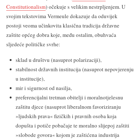
Constitutionalism
) očekuje s velikim nestrpljenjem. U
svojim tekstovima Vermeule dokazuje da oduvijek
postoji veoma učinkovita klasična tradicija državne
zaštite općeg dobra koje, među ostalim, obuhvaća
sljedeće političke svrhe:
sklad u društvu (nasuprot polarizaciji),
stabilnost državnih institucija (nasuprot nepovjerenju
u institucije),
mir i sigurnost od nasilja,
preferencijalni tretman obitelji i moralnotjelesnu
zaštitu djece (nasuprot liberalnom favoriziranju
»ljudskih prava« fizičkih i pravnih osoba koja
dopušta i potiče pobačaje te moralno slijepoj zaštiti
»slobode govora« kojom je zaštićena industrija