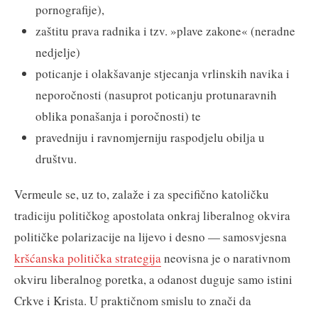
pornografije),
zaštitu prava radnika i tzv. »plave zakone« (neradne
nedjelje)
poticanje i olakšavanje stjecanja vrlinskih navika i
neporočnosti (nasuprot poticanju protunaravnih
oblika ponašanja i poročnosti) te
pravedniju i ravnomjerniju raspodjelu obilja u
društvu.
Vermeule se, uz to, zalaže i za specifično katoličku
tradiciju političkog apostolata onkraj liberalnog okvira
političke polarizacije na lijevo i desno — samosvjesna
kršćanska politička strategija
neovisna je o narativnom
okviru liberalnog poretka, a odanost duguje samo istini
Crkve i Krista. U praktičnom smislu to znači da