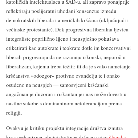
katoličkih intelektualaca u SAD-u, ali zapravo ponajprije
reflektiraju poslijeratni uhodani konsenzus između
demokratskih liberala i američkih kršćana (uključujući i
većinske protestante). Dok progresivna liberalna ljevica
integraliste poprilično lijeno i neuspješno pokušava
etiketirati kao autokrate i teokrate dotle im konzervativni
liberali prigovaraju da ne razumiju iskonski, neporočni
liberalizam, kojemu treba težiti; ili da je svako nametanje
kršćanstva »odozgor« protivno evanđelju te i onako
osuđeno na neuspjeh — samosvjesni kršćanski
angažman je iluzoran i riskantan jer nas može dovesti u
nasilne sukobe s dominantnom netolerancijom prema
religiji.
Ovakvu je kritiku projektu integracije društva iznutra
kroz mehanizme administrativne države u nizu
članaka