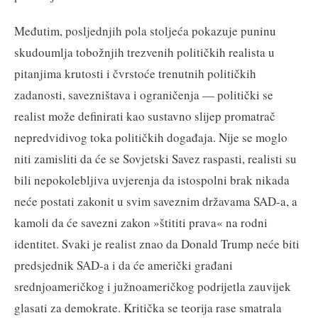
Međutim, posljednjih pola stoljeća pokazuje puninu
skudoumlja tobožnjih trezvenih političkih realista u
pitanjima krutosti i čvrstoće trenutnih političkih
zadanosti, savezništava i ograničenja — politički se
realist može definirati kao sustavno slijep promatrač
nepredvidivog toka političkih događaja. Nije se moglo
niti zamisliti da će se Sovjetski Savez raspasti, realisti su
bili nepokolebljiva uvjerenja da istospolni brak nikada
neće postati zakonit u svim saveznim državama SAD-a, a
kamoli da će savezni zakon »štititi prava« na rodni
identitet. Svaki je realist znao da Donald Trump neće biti
predsjednik SAD-a i da će američki građani
srednjoameričkog i južnoameričkog podrijetla zauvijek
glasati za demokrate. Kritička se teorija rase smatrala