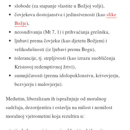
slobode (za stapanje vlastite u Božjoj volji),
čovjekova dostojanstva i jedinstvenosti (kao
slike
Božje
),
neosuđivanja (Mt 7, 1) i prihvaćanja grešnika,
ljubavi prema čovjeku (kao djetetu Božjem) i
velikodušnosti (iz ljubavi prema Bogu),
tolerancije, tj. strpljivosti (kao izrazu suobličenja
Kristovoj redemptivnoj žrtvi),
sumnjičavosti (prema idolopoklonstvu, krivovjerju,
bezvjerju i malovjerju).
Međutim, liberalizam ih ispražnjuje od moralnog
sadržaja, dezorijentira i ostavlja na milost i nemilost
moralnoj vjetrometini koja rezultira u: