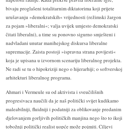
bivaju proglašeni totalitarnim diktatorima koji prijete
urušavanju »demokratskih« vrijednosti (režimski žargon
za pojam »liberalni«; valja uvijek umjesto demokratski
čitati liberalni), a time su ponovno sigurno smješteni i
nadvladani unutar manihejskog diskursa liberalne
supremacije. Zaista postoji »ispravna strana povijesti«
koja je upisana u izvornom scenariju liberalnog projekta.
Ne radi se tu o hipokriziji nego o hijerarhiji; o softverskoj
arhitekturi liberalnog programa.
Ahmari i Vermeule su od aktivista i sveučilišnih
progresivaca naučili da je naš politički svijet kudikamo
maleabilniji, fluidniji i podatniji za oblikovanje predanim
djelovanjem gorljivih političkih manjina nego što to ikoji
tobožnji politički realist uopće može pojmiti. Ciljevi