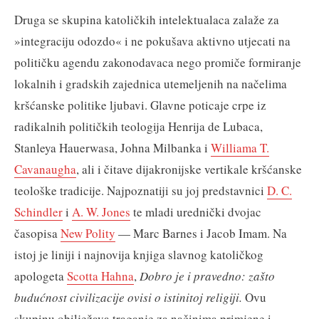
Druga se skupina katoličkih intelektualaca zalaže za
»integraciju odozdo« i ne pokušava aktivno utjecati na
političku agendu zakonodavaca nego promiče formiranje
lokalnih i gradskih zajednica utemeljenih na načelima
kršćanske politike ljubavi. Glavne poticaje crpe iz
radikalnih političkih teologija Henrija de Lubaca,
Stanleya Hauerwasa, Johna Milbanka i
Williama T.
Cavanaugha
, ali i čitave dijakronijske vertikale kršćanske
teološke tradicije. Najpoznatiji su joj predstavnici
D. C.
Schindler
i
A. W. Jones
te mladi urednički dvojac
časopisa
New Polity
— Marc Barnes i Jacob Imam. Na
istoj je liniji i najnovija knjiga slavnog katoličkog
apologeta
Scotta Hahna
,
Dobro je i pravedno: zašto
budućnost civilizacije ovisi o istinitoj religiji.
Ovu
skupinu obilježava traganje za načinima primjene i