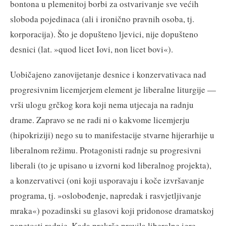
bontona u plemenitoj borbi za ostvarivanje sve većih
sloboda pojedinaca (ali i ironično pravnih osoba, tj.
korporacija). Što je dopušteno ljevici, nije dopušteno
desnici (lat. »quod licet Iovi, non licet bovi«).
Uobičajeno zanovijetanje desnice i konzervativaca nad
progresivnim licemjerjem element je liberalne liturgije —
vrši ulogu grčkog kora koji nema utjecaja na radnju
drame. Zapravo se ne radi ni o kakvome licemjerju
(hipokriziji) nego su to manifestacije stvarne hijerarhije u
liberalnom režimu. Protagonisti radnje su progresivni
liberali (to je upisano u izvorni kod liberalnog projekta),
a konzervativci (oni koji usporavaju i koče izvršavanje
programa, tj. »oslobođenje, napredak i rasvjetljivanje
mraka«) pozadinski su glasovi koji pridonose dramatskoj
napetosti radnje. Kada prekrše pravila liberalne igre,