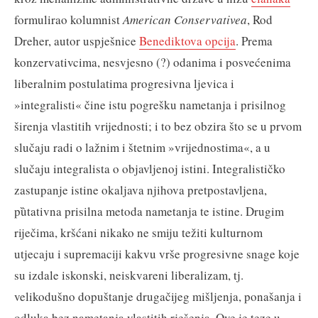
formulirao kolumnist
American Conservativea
, Rod
Dreher, autor uspješnice
Benediktova opcija
. Prema
konzervativcima, nesvjesno (?) odanima i posvećenima
liberalnim postulatima progresivna ljevica i
»integralisti« čine istu pogrešku nametanja i prisilnog
širenja vlastitih vrijednosti; i to bez obzira što se u prvom
slučaju radi o lažnim i štetnim »vrijednostima«, a u
slučaju integralista o objavljenoj istini. Integralističko
zastupanje istine okaljava njihova pretpostavljena,
pȕtativna prisilna metoda nametanja te istine. Drugim
riječima, kršćani nikako ne smiju težiti kulturnom
utjecaju i supremaciji kakvu vrše progresivne snage koje
su izdale iskonski, neiskvareni liberalizam, tj.
velikodušno dopuštanje drugačijeg mišljenja, ponašanja i
odluka bez nametanja vlastitih rješenja. Ove je teze u