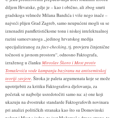
diljem Hrvatske, gdje je – kao i obično, ali zbog smrti
gradskoga velmože Milana Bandića i više nego inače –
najveći plijen Grad Zagreb, samo neupućeni mogli su se
iznenaditi pamfletističkome tonu i niskoj intelektualnoj
razini samozvanoga „jedinog hrvatskog medija
specijaliziranog za
fact-checking
, tj. provjeru činjenične
točnosti u javnom prostoru“, odnosno Faktografa,
izraženog u članku
Miroslav Škoro i Most protiv
Tomaševića vode kampanju baziranu na antisemitskoj
teoriji zavjere
. Široka je paleta argumenata koje se može
upotrijebiti za kritiku Faktografova djelovanja, za
početak se najbolje usredotočiti samo na: a) one koji
ukazuju na dvostruke standarde Faktografovih novinara
pri analizi političkih stranaka kao što su Domovinski
pokret i Most s jedne, to jest Možemo! s druge strane, te