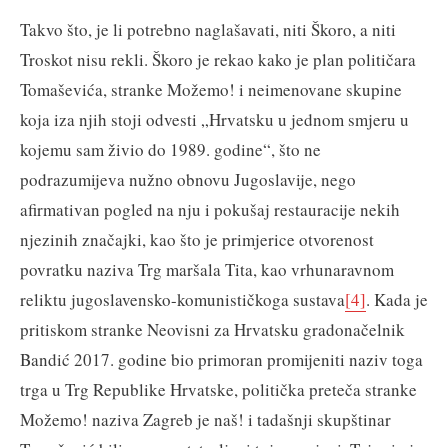
Takvo što, je li potrebno naglašavati, niti Škoro, a niti
Troskot nisu rekli. Škoro je rekao kako je plan političara
Tomaševića, stranke Možemo! i neimenovane skupine
koja iza njih stoji odvesti „Hrvatsku u jednom smjeru u
kojemu sam živio do 1989. godine“, što ne
podrazumijeva nužno obnovu Jugoslavije, nego
afirmativan pogled na nju i pokušaj restauracije nekih
njezinih značajki, kao što je primjerice otvorenost
povratku naziva Trg maršala Tita, kao vrhunaravnom
reliktu jugoslavensko-komunističkoga sustava
[4]
. Kada je
pritiskom stranke Neovisni za Hrvatsku gradonačelnik
Bandić 2017. godine bio primoran promijeniti naziv toga
trga u Trg Republike Hrvatske, politička preteča stranke
Možemo! naziva Zagreb je naš! i tadašnji skupštinar