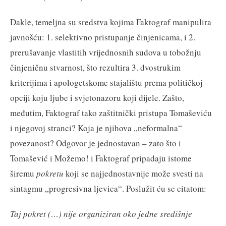
Dakle, temeljna su sredstva kojima Faktograf manipulira
javnošću: 1. selektivno pristupanje činjenicama, i 2.
prerušavanje vlastitih vrijednosnih sudova u tobožnju
činjeničnu stvarnost, što rezultira 3. dvostrukim
kriterijima i apologetskome stajalištu prema političkoj
opciji koju ljube i svjetonazoru koji dijele. Zašto,
međutim, Faktograf tako zaštitnički pristupa Tomaševiću
i njegovoj stranci? Koja je njihova „neformalna“
povezanost? Odgovor je jednostavan – zato što i
Tomašević i Možemo! i Faktograf pripadaju istome
širemu
pokretu
koji se najjednostavnije može svesti na
sintagmu „progresivna ljevica“. Poslužit ću se citatom:
Taj pokret (…) nije organiziran oko jedne središnje