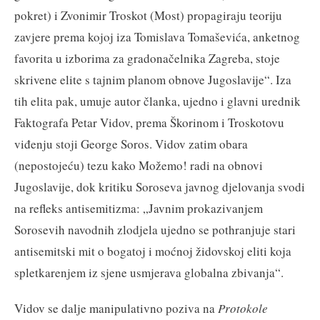
pokret) i Zvonimir Troskot (Most) propagiraju teoriju
zavjere prema kojoj iza Tomislava Tomaševića, anketnog
favorita u izborima za gradonačelnika Zagreba, stoje
skrivene elite s tajnim planom obnove Jugoslavije“. Iza
tih elita pak, umuje autor članka, ujedno i glavni urednik
Faktografa Petar Vidov, prema Škorinom i Troskotovu
viđenju stoji George Soros. Vidov zatim obara
(nepostojeću) tezu kako Možemo! radi na obnovi
Jugoslavije, dok kritiku Soroseva javnog djelovanja svodi
na refleks antisemitizma: „Javnim prokazivanjem
Sorosevih navodnih zlodjela ujedno se pothranjuje stari
antisemitski mit o bogatoj i moćnoj židovskoj eliti koja
spletkarenjem iz sjene usmjerava globalna zbivanja“.
Vidov se dalje manipulativno poziva na
Protokole