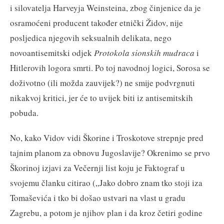
i silovatelja Harveyja Weinsteina, zbog činjenice da je
osramoćeni producent također etnički Židov, nije
posljedica njegovih seksualnih delikata, nego
novoantisemitski odjek
Protokola sionskih mudraca
i
Hitlerovih logora smrti. Po toj navodnoj logici, Sorosa se
doživotno (ili možda zauvijek?) ne smije podvrgnuti
nikakvoj kritici, jer će to uvijek biti iz antisemitskih
pobuda.
No, kako Vidov vidi Škorine i Troskotove strepnje pred
tajnim planom za obnovu Jugoslavije? Okrenimo se prvo
Škorinoj izjavi za Večernji list koju je Faktograf u
svojemu članku citirao („Jako dobro znam tko stoji iza
Tomaševića i tko bi došao ustvari na vlast u gradu
Zagrebu, a potom je njihov plan i da kroz četiri godine