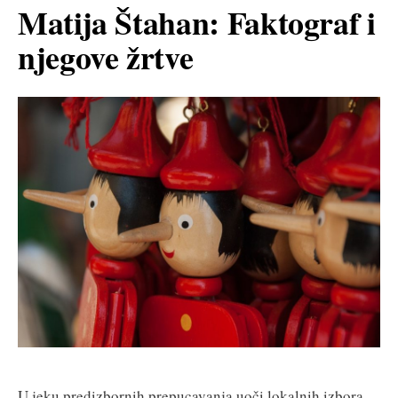
Matija Štahan: Faktograf i
njegove žrtve
U jeku predizbornih prepucavanja uoči lokalnih izbora