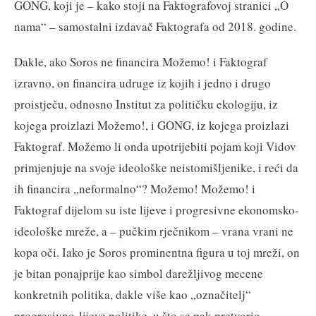
GONG, koji je – kako stoji na Faktografovoj stranici „O
nama“ – samostalni izdavač Faktografa od 2018. godine.
Dakle, ako Soros ne financira Možemo! i Faktograf
izravno, on financira udruge iz kojih i jedno i drugo
proistječu, odnosno Institut za političku ekologiju, iz
kojega proizlazi Možemo!, i GONG, iz kojega proizlazi
Faktograf. Možemo li onda upotrijebiti pojam koji Vidov
primjenjuje na svoje ideološke neistomišljenike, i reći da
ih financira „neformalno“? Možemo! Možemo! i
Faktograf dijelom su iste lijeve i progresivne ekonomsko-
ideološke mreže, a – pučkim rječnikom – vrana vrani ne
kopa oči. Iako je Soros prominentna figura u toj mreži, on
je bitan ponajprije kao simbol darežljivog mecene
konkretnih politika, dakle više kao „označitelj“
progresivno-lijeve politike, u što se pak pretvorio