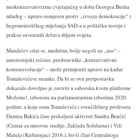
neokonzervativizma cvjetajućeg u doba Georgea Busha
mlađeg – upravo usmjeren protiv „izvoza demokracije“ i
hegemonističkog miješanja SAD-a u političku teoriju i
praksu suverenih država diljem svijeta.
Mandićev citat se, međutim, bolje negoli na „nas“ –
autoironijski rečeno, predstavnike „konzervativne
kontrarevolucije“ – može primijeniti upravo na kadar
Tomaševićeve stranke. Da bi se ovu pretpostavku
dokazalo dovoljno je zaviriti u saborsku kvotu platforme
Možemo!, izborenu na parlamentarnim izborima 2020.
godine, a koju osim Tomaševića i sveučilišnog profesora
Damira Bakića čine prekaljeni aktivisti Sandra Benčić
(Centar za mirovne studije; Zaklada Solidarna) i Vili
Matula (Kulturnjaci 2016.), bivši član Centralnoga