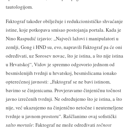
tautologijom.
Faktograf također obilježuje i redukcionističko shvaćanje
istine, koje potkopava smisao postojanja portala. Kada je
Nino Raspudić izjavio: „Najveći lažovi i manipulatori u
zemlji, Gong i HND su, evo, napravili Faktograf pa će oni
određivati, uz Sorosev novac, što je istina, a što nije istina
u Hrvatskoj“, Vidov je spremno odgovorio jednom od
besmislenijih tvrdnji u hrvatskoj, besmislicama ionako
opterećenoj javnosti: „Faktograf se ne bavi istinom,
bavimo se činjenicama. Provjeravamo činjeničnu točnost
javno izrečenih tvrdnji. Ne određujemo što je istina, a što
nije, već ukazujemo na činjenično netočne i neutemeljene
tvrdnje u javnom prostoru“. Raščlanimo ovaj sofistički
salto mortale
: Faktograf ne može određivati
točnost