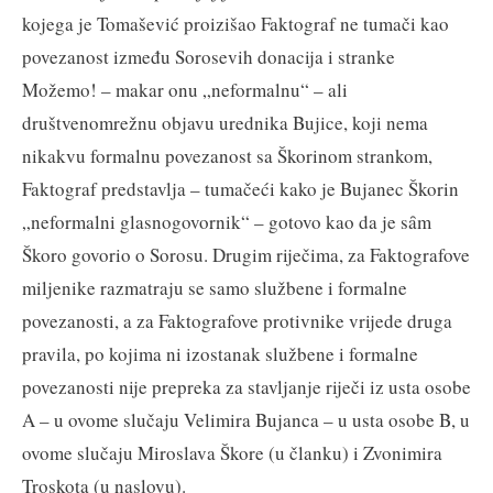
kojega je Tomašević proizišao Faktograf ne tumači kao
povezanost između Sorosevih donacija i stranke
Možemo! – makar onu „neformalnu“ – ali
društvenomrežnu objavu urednika Bujice, koji nema
nikakvu formalnu povezanost sa Škorinom strankom,
Faktograf predstavlja – tumačeći kako je Bujanec Škorin
„neformalni glasnogovornik“ – gotovo kao da je sȃm
Škoro govorio o Sorosu. Drugim riječima, za Faktografove
miljenike razmatraju se samo službene i formalne
povezanosti, a za Faktografove protivnike vrijede druga
pravila, po kojima ni izostanak službene i formalne
povezanosti nije prepreka za stavljanje riječi iz usta osobe
A – u ovome slučaju Velimira Bujanca – u usta osobe B, u
ovome slučaju Miroslava Škore (u članku) i Zvonimira
Troskota (u naslovu).