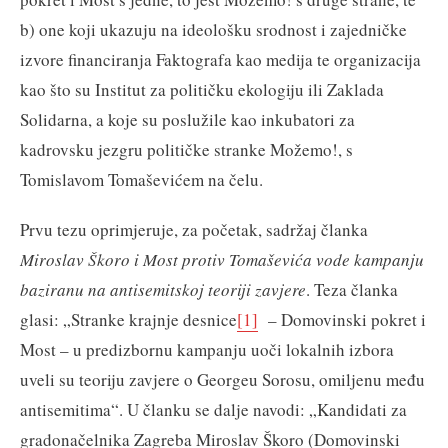
b) one koji ukazuju na ideološku srodnost i zajedničke
izvore financiranja Faktografa kao medija te organizacija
kao što su Institut za političku ekologiju ili Zaklada
Solidarna, a koje su poslužile kao inkubatori za
kadrovsku jezgru političke stranke Možemo!, s
Tomislavom Tomaševićem na čelu.
Prvu tezu oprimjeruje, za početak, sadržaj članka
Miroslav Škoro i Most protiv Tomaševića vode kampanju
baziranu na antisemitskoj teoriji zavjere
. Teza članka
glasi: „Stranke krajnje desnice
[1]
– Domovinski pokret i
Most – u predizbornu kampanju uoči lokalnih izbora
uveli su teoriju zavjere o Georgeu Sorosu, omiljenu među
antisemitima“. U članku se dalje navodi: „Kandidati za
gradonačelnika Zagreba Miroslav Škoro (Domovinski