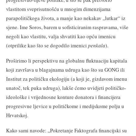
vlastitom sveprisutnošću u mnogim dimenzijama
parapolitičkoga života, a manje kao nekakav „lutkar“ iz
sjene. Ime Soros, barem u sofisticiranim raspravama, više
negoli kao vlastitu, valja shvatiti kao opću imenicu
(otprilike kao što se dogodilo imenici
penkala
).
Proširimo li perspektivu na globalnu fluktuaciju kapitala
koji završava u blagajnama udruga kao što su GONG ili
Institut za političku ekologiju (a koji je, gizdavom imenu
unatoč, tek puka udruga), lakše ćemo uvidjeti političko-
ideološke i vrijednosne konture donatora i financijera
progresivne ljevice u političkome i medijskome polju u
Hrvatskoj.
Kako sami navode: „Pokretanje Faktografa financijski su