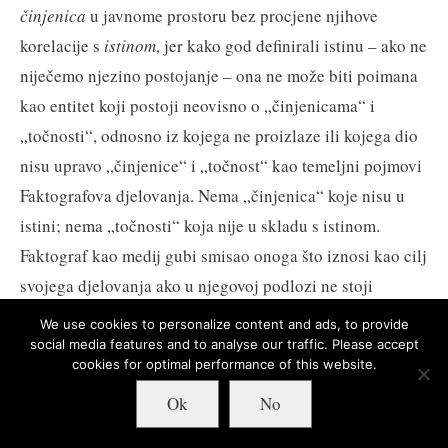
činjenica
u javnome prostoru bez procjene njihove
korelacije s
istinom
, jer kako god definirali istinu – ako ne
niječemo njezino postojanje – ona ne može biti poimana
kao entitet koji postoji neovisno o „činjenicama“ i
„točnosti“, odnosno iz kojega ne proizlaze ili kojega dio
nisu upravo „činjenice“ i „točnost“ kao temeljni pojmovi
Faktografova djelovanja. Nema „činjenica“ koje nisu u
istini; nema „točnosti“ koja nije u skladu s istinom.
Faktograf kao medij gubi smisao onoga što iznosi kao cilj
svojega djelovanja ako u njegovoj podlozi ne stoji
pretpostavka o postojanju univerzalne istine.
We use cookies to personalize content and ads, to provide
social media features and to analyse our traffic. Please accept
Drugim riječima, implicira li Faktograf da istina ne
cookies for optimal performance of this website.
postoji
[9]
, tada potire deklarirani smisao vlastita
Ok
No
postojanja. Faktograf je eminentan primjer, ne rješenja,