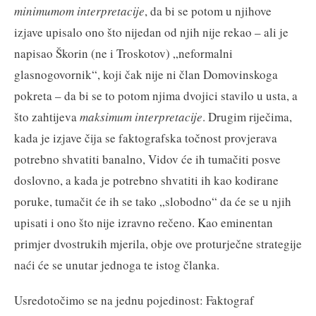
minimumom interpretacije
, da bi se potom u njihove
izjave upisalo ono što nijedan od njih nije rekao – ali je
napisao Škorin (ne i Troskotov) „neformalni
glasnogovornik“, koji čak nije ni član Domovinskoga
pokreta – da bi se to potom njima dvojici stavilo u usta, a
što zahtijeva
maksimum interpretacije
. Drugim riječima,
kada je izjave čija se faktografska točnost provjerava
potrebno shvatiti banalno, Vidov će ih tumačiti posve
doslovno, a kada je potrebno shvatiti ih kao kodirane
poruke, tumačit će ih se tako „slobodno“ da će se u njih
upisati i ono što nije izravno rečeno. Kao eminentan
primjer dvostrukih mjerila, obje ove proturječne strategije
naći će se unutar jednoga te istog članka.
Usredotočimo se na jednu pojedinost: Faktograf