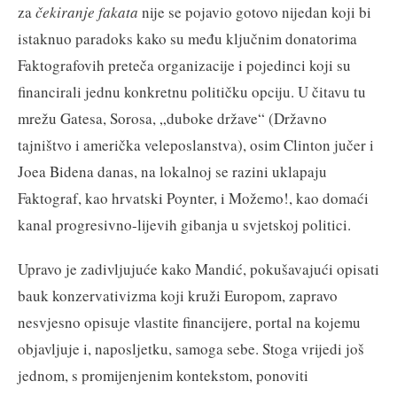
za
čekiranje
fakata
nije se pojavio gotovo nijedan koji bi
istaknuo paradoks kako su među ključnim donatorima
Faktografovih preteča organizacije i pojedinci koji su
financirali jednu konkretnu političku opciju. U čitavu tu
mrežu Gatesa, Sorosa, „duboke države“ (Državno
tajništvo i američka veleposlanstva), osim Clinton jučer i
Joea Bidena danas, na lokalnoj se razini uklapaju
Faktograf, kao hrvatski Poynter, i Možemo!, kao domaći
kanal progresivno-lijevih gibanja u svjetskoj politici.
Upravo je zadivljujuće kako Mandić, pokušavajući opisati
bauk konzervativizma koji kruži Europom, zapravo
nesvjesno opisuje vlastite financijere, portal na kojemu
objavljuje i, naposljetku, samoga sebe. Stoga vrijedi još
jednom, s promijenjenim kontekstom, ponoviti