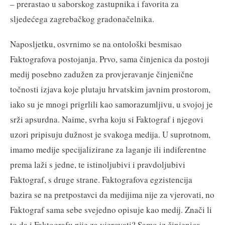
– prerastao u saborskog zastupnika i favorita za
sljedećega zagrebačkog gradonačelnika.
Naposljetku, osvrnimo se na ontološki besmisao
Faktografova postojanja. Prvo, sama činjenica da postoji
medij posebno zadužen za provjeravanje činjenične
točnosti izjava koje plutaju hrvatskim javnim prostorom,
iako su je mnogi prigrlili kao samorazumljivu, u svojoj je
srži apsurdna. Naime, svrha koju si Faktograf i njegovi
uzori pripisuju dužnost je svakoga medija. U suprotnom,
imamo medije specijalizirane za laganje ili indiferentne
prema laži s jedne, te istinoljubivi i pravdoljubivi
Faktograf, s druge strane. Faktografova egzistencija
bazira se na pretpostavci da medijima nije za vjerovati, no
Faktograf sama sebe svejedno opisuje kao medij. Znači li
to da i Faktografu nije za vjerovati? Samo iz činjenica