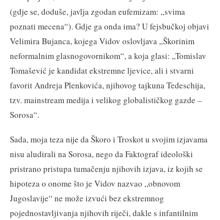
(gdje se, doduše, javlja zgodan eufemizam: „svima
poznati mecena“). Gdje ga onda ima? U fejsbučkoj objavi
Velimira Bujanca, kojega Vidov oslovljava „Škorinim
neformalnim glasnogovornikom“, a koja glasi: „Tomislav
Tomašević je kandidat ekstremne ljevice, ali i stvarni
favorit Andreja Plenkovića, njihovog tajkuna Tedeschija,
tzv. mainstream medija i velikog globalističkog gazde –
Sorosa“.
Sada, moja teza nije da Škoro i Troskot u svojim izjavama
nisu aludirali na Sorosa, nego da Faktograf ideološki
pristrano pristupa tumačenju njihovih izjava, iz kojih se
hipoteza o onome što je Vidov nazvao „obnovom
Jugoslavije“ ne može izvući bez ekstremnog
pojednostavljivanja njihovih riječi, dakle s infantilnim