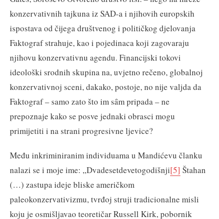
konzervativnih tajkuna iz SAD-a i njihovih europskih
ispostava od čijega društvenog i političkog djelovanja
Faktograf strahuje, kao i pojedinaca koji zagovaraju
njihovu konzervativnu agendu. Financijski tokovi
ideološki srodnih skupina na, uvjetno rečeno, globalnoj
konzervativnoj sceni, dakako, postoje, no nije valjda da
Faktograf – samo zato što im sȃm pripada – ne
prepoznaje kako se posve jednaki obrasci mogu
primijetiti i na strani progresivne ljevice?
Među inkriminiranim individuama u Mandićevu članku
nalazi se i moje ime: „Dvadesetdevetogodišnji
[5]
Štahan
(…) zastupa ideje bliske američkom
paleokonzervativizmu, tvrđoj struji tradicionalne misli
koju je osmišljavao teoretičar Russell Kirk, pobornik