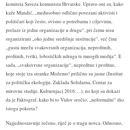
komiteta Saveza komunista Hrvatske. Upravo oni su, kako
kaže Mandić, „međusobno odlično povezani aktivisti i
političari koji često, ovisno o potrebama i ciljevima,
prelaze iz jedne organizacije u drugu“, pri čemu nisu
organizirani „oko jedne središnje institucije“, već čine
„gustu mrežu svakovrsnih organizacija, neprofitnih,
profitnih, tvrtki, lobističkih udruga te mnogih medija“. E
sada, „svakovrsne organizacije“, neprofitne i profitne,
koje stoje iza stranke Možemo! prilično su jasne (Institut
za političku ekologiju, Zaklada Solidarna, Centar za
mirovne studije, Kulturnjaci 2016….), no koji su dokazi
da je Faktograf, kako bi to Vidov sročio, „neformalni“ dio
istoga pokreta?
Najjednostavnije rečeno, riječ je o tragu novca. Odnosno,