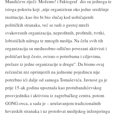
Mandićeve riječi: Možemo! i Faktograf dio su jednoga te
istoga pokreta koji „nije organiziran oko jedne središnje
institucije, kao što bi bio slučaj kod uobičajenih
političkih stranaka, već se radi o gustoj mreži
svakovrsnih organizacija, neprofitnih, profitnih, tvrtki,
lobističkih udruga te mnogih medija. Na čelu svih tih
organizacija su međusobno odlično povezani aktivisti i
političari koji često, ovisno o potrebama i ciljevima,
prelaze iz jedne organizacije u drugu“. Da bismo ovaj
rečenični niz oprimjerili na jednome pojedincu nije
potrebno ići dalje od samoga Tomaševića. Javnost ga je
prije 15-ak godina upoznala kao protubandićevskog
prosvjednika i aktivista iz zagrebačkog centra, potom
GONG-ovca, a sada je – urušavanjem tradicionalnih
hrvatskih stranaka i uz prstohvat medijskog inženjeringa