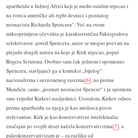
apartheida u Južnoj Africi koji je među ostalim utjecao i
na tvorca američke alt-right desnice i poznatog
neonacista Richarda Spencera“. Već na ovom
mikroprimjeru očevidna je karakteristična Faktografova
selektivnost: pored Spencera, autor se mogao pozvati na
plejadu drugih autora na koje je Kirk utjecao, poput
Rogera Scrutona. Osobno sam čak jednom i spomenuo
Spencera, stavljajući ga u kontekst „bijelog“
nacionalizma i suvremenog rasizma
[6]
, no prema
Mandiću, samo „poznati neonacist Spencer“ i ja spomena
smo vrijedni Kirkovi nasljednici. Uostalom, Kirkov odnos
prema apartheidu za njega je kao mislioca posve
irelevantan: Kirk je kao konzervativni intelektualac
značajan po svojih deset načela konzervativizma
[7]
, a
paleokonzervativizam je – za razliku od