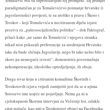
Tomašević bili su suprotstavljeni toj promjeni. Taj primjer
paradigmatičan je za Tomaševićevo poimanje hrvatske (i
jugoslavenske) povijesti, te su utoliko u pravu i Škoro i
Troskot – koji Tomaševića u necitiranom dijelu izjave
proziva za „paleosocijalističku politiku“ – dok Faktograf,
pišući kako „ne samo da Tomašević i njegova stranka
nikad nisu pokazali preferencije za uređenjem Hrvatske
tako da bude sličnija Jugoslaviji, nego bi tako nešto bilo i
skoro pa nemoguće izvesti“, demonstrira posvemašnju
nekompetenciju, ideološko opredjeljenje, ili oboje.
Druga stvar koju u citiranim komadima Škorinih i
Troskotovih izjava vrijedi zamijetiti jest da se u njima
Sorosevo ime uopće ne pojavljuje. Nema ga ni u
cjelokupnom Škorinu intervjuu za Večernji list, odakle
citat potječe, kao niti u Troskotovoj objavi na Facebooku