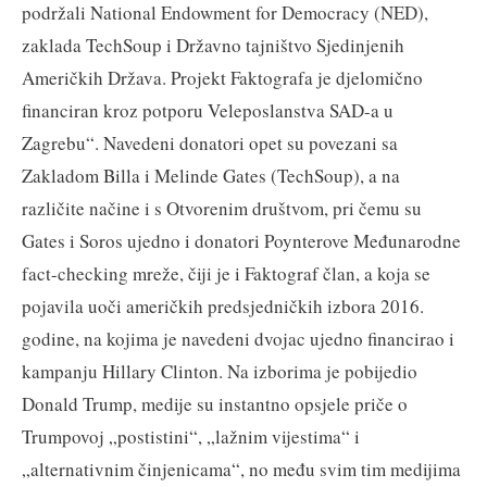
podržali National Endowment for Democracy (NED),
zaklada TechSoup i Državno tajništvo Sjedinjenih
Američkih Država. Projekt Faktografa je djelomično
financiran kroz potporu Veleposlanstva SAD-a u
Zagrebu“. Navedeni donatori opet su povezani sa
Zakladom Billa i Melinde Gates (TechSoup), a na
različite načine i s Otvorenim društvom, pri čemu su
Gates i Soros ujedno i donatori Poynterove Međunarodne
fact-checking mreže, čiji je i Faktograf član, a koja se
pojavila uoči američkih predsjedničkih izbora 2016.
godine, na kojima je navedeni dvojac ujedno financirao i
kampanju Hillary Clinton. Na izborima je pobijedio
Donald Trump, medije su instantno opsjele priče o
Trumpovoj „postistini“, „lažnim vijestima“ i
„alternativnim činjenicama“, no među svim tim medijima