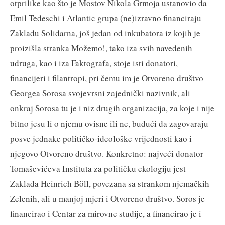
otprilike kao što je Mostov Nikola Grmoja ustanovio da
Emil Tedeschi i Atlantic grupa (ne)izravno financiraju
Zakladu Solidarna, još jedan od inkubatora iz kojih je
proizišla stranka Možemo!, tako iza svih navedenih
udruga, kao i iza Faktografa, stoje isti donatori,
financijeri i filantropi, pri čemu im je Otvoreno društvo
Georgea Sorosa svojevrsni zajednički nazivnik, ali
onkraj Sorosa tu je i niz drugih organizacija, za koje i nije
bitno jesu li o njemu ovisne ili ne, budući da zagovaraju
posve jednake političko-ideološke vrijednosti kao i
njegovo Otvoreno društvo. Konkretno: najveći donator
Tomaševićeva Instituta za političku ekologiju jest
Zaklada Heinrich Böll, povezana sa strankom njemačkih
Zelenih, ali u manjoj mjeri i Otvoreno društvo. Soros je
financirao i Centar za mirovne studije, a financirao je i