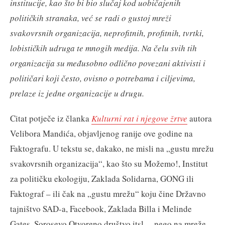
institucije, kao što bi bio slučaj kod uobičajenih
političkih stranaka, već se radi o gustoj mreži
svakovrsnih organizacija, neprofitnih, profitnih, tvrtki,
lobističkih udruga te mnogih medija. Na čelu svih tih
organizacija su međusobno odlično povezani aktivisti i
političari koji često, ovisno o potrebama i ciljevima,
prelaze iz jedne organizacije u drugu.
Citat potječe iz članka
Kulturni rat i njegove žrtve
autora
Velibora Mandića, objavljenog ranije ove godine na
Faktografu. U tekstu se, dakako, ne misli na „gustu mrežu
svakovrsnih organizacija“, kao što su Možemo!, Institut
za političku ekologiju, Zaklada Solidarna, GONG ili
Faktograf – ili čak na „gustu mrežu“ koju čine Državno
tajništvo SAD-a, Facebook, Zaklada Billa i Melinde
Gates, Sorosevo Otvoreno društvo itsl. – nego na mreže