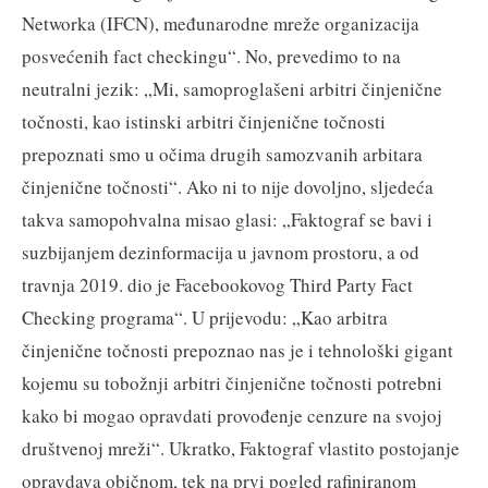
Networka (IFCN), međunarodne mreže organizacija
posvećenih fact checkingu“. No, prevedimo to na
neutralni jezik: „Mi, samoproglašeni arbitri činjenične
točnosti, kao istinski arbitri činjenične točnosti
prepoznati smo u očima drugih samozvanih arbitara
činjenične točnosti“. Ako ni to nije dovoljno, sljedeća
takva samopohvalna misao glasi: „Faktograf se bavi i
suzbijanjem dezinformacija u javnom prostoru, a od
travnja 2019. dio je Facebookovog Third Party Fact
Checking programa“. U prijevodu: „Kao arbitra
činjenične točnosti prepoznao nas je i tehnološki gigant
kojemu su tobožnji arbitri činjenične točnosti potrebni
kako bi mogao opravdati provođenje cenzure na svojoj
društvenoj mreži“. Ukratko, Faktograf vlastito postojanje
opravdava običnom, tek na prvi pogled rafiniranom