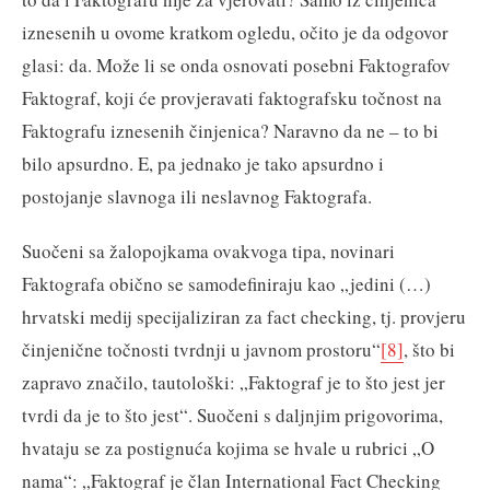
iznesenih u ovome kratkom ogledu, očito je da odgovor
glasi: da. Može li se onda osnovati posebni Faktografov
Faktograf, koji će provjeravati faktografsku točnost na
Faktografu iznesenih činjenica? Naravno da ne – to bi
bilo apsurdno. E, pa jednako je tako apsurdno i
postojanje slavnoga ili neslavnog Faktografa.
Suočeni sa žalopojkama ovakvoga tipa, novinari
Faktografa obično se samodefiniraju kao „jedini (…)
hrvatski medij specijaliziran za fact checking, tj. provjeru
činjenične točnosti tvrdnji u javnom prostoru“
[8]
, što bi
zapravo značilo, tautološki: „Faktograf je to što jest jer
tvrdi da je to što jest“. Suočeni s daljnjim prigovorima,
hvataju se za postignuća kojima se hvale u rubrici „O
nama“: „Faktograf je član International Fact Checking