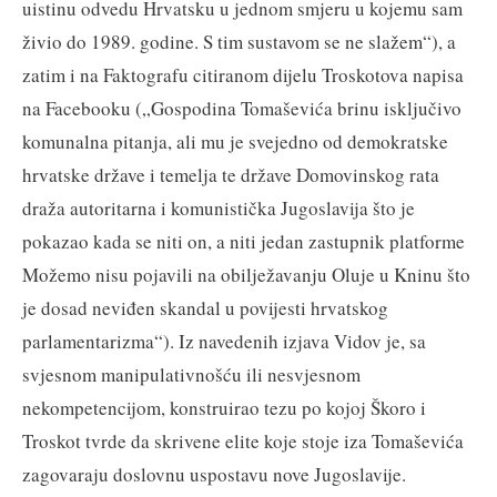
uistinu odvedu Hrvatsku u jednom smjeru u kojemu sam
živio do 1989. godine. S tim sustavom se ne slažem“), a
zatim i na Faktografu citiranom dijelu Troskotova napisa
na Facebooku („Gospodina Tomaševića brinu isključivo
komunalna pitanja, ali mu je svejedno od demokratske
hrvatske države i temelja te države Domovinskog rata
draža autoritarna i komunistička Jugoslavija što je
pokazao kada se niti on, a niti jedan zastupnik platforme
Možemo nisu pojavili na obilježavanju Oluje u Kninu što
je dosad neviđen skandal u povijesti hrvatskog
parlamentarizma“). Iz navedenih izjava Vidov je, sa
svjesnom manipulativnošću ili nesvjesnom
nekompetencijom, konstruirao tezu po kojoj Škoro i
Troskot tvrde da skrivene elite koje stoje iza Tomaševića
zagovaraju doslovnu uspostavu nove Jugoslavije.