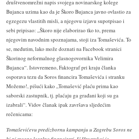
društvenomrežni napis svojega novinarskog kolege
Bujanca uzima kao da je Škoro Bujanca javno ovlastio za
egzegezu vlastitih misli, a njegovu izjavu supotpisao i
sebi pripisao: „Škoro nije elaborirao tko to, prema
njegovim navodnim spoznajama, stoji iza Tomaševića. To
se, međutim, lako može doznati na Facebook stranici
Škorinog neformalnog glasnogovornika Velimira
Bujanca“. Istovremeno, Faktograf pri kraju članka
osporava tezu da Soros financira Tomaševića i stranku
Možemo!, pišući kako „Tomašević plaću prima kao
saborski zastupnik, tj. plaćaju ga građani koji su ga
izabrali“. Vidov članak ipak završava sljedećim
rečenicama:
Tomaševićevu predizbornu kampanju u Zagrebu Soros ne
bi ni mogao legalno financirati. U Hrvatskoj je