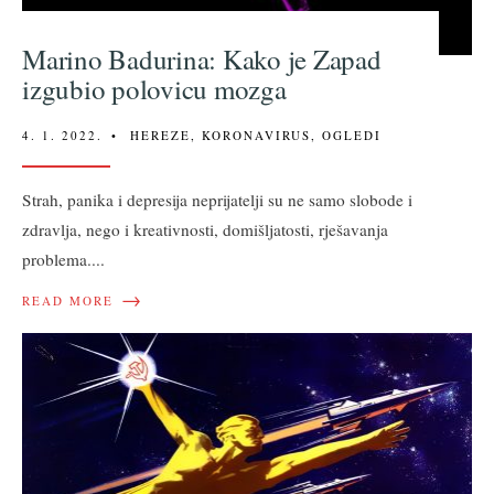
Marino Badurina: Kako je Zapad
izgubio polovicu mozga
4. 1. 2022.
•
HEREZE
,
KORONAVIRUS
,
OGLEDI
Strah, panika i depresija neprijatelji su ne samo slobode i
zdravlja, nego i kreativnosti, domišljatosti, rješavanja
problema.
...
→
READ MORE