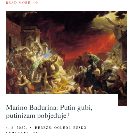
→
READ MORE
Marino Badurina: Putin gubi,
putinizam pobjeđuje?
4. 3. 2022.
•
HEREZE
,
OGLEDI
,
RUSKO-
UKRAJINSKI RAT