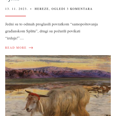
13. 11. 2023.
•
HEREZE
,
OGLEDI
3 KOMENTARA
Jedni su to odmah proglasili povratkom “samopoštovanja
građanskom Splitu”, drugi su požurili povikati
“izdaja!”.
...
→
READ MORE