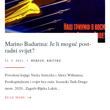
Marino Badurina: Je li moguć post-
radni svijet?
21. 5. 2021.
•
HEREZE
,
KRITIKE
Povodom knjige Nicka Srniceka i Alexa Williamsa,
Postkapitalizam i svijet bez rada, Jesenski Turk-Drugo
more: 2020., Zagreb-Rijeka Lakše
...
→
READ MORE