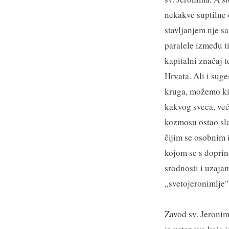
nekakve suptilne 
stavljanjem nje s
paralele između t
kapitalni značaj t
Hrvata. Ali i suge
kruga, možemo kit
kakvog sveca, već
kozmosu ostao sla
čijim se osobnim 
kojom se s doprin
srodnosti i uzaja
„svetojeronimlje“
Zavod sv. Jeronim