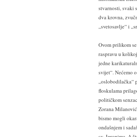
stvarnosti, svaki
dva krovna, zvučn
„svetosavlje“ i „sr
Ovom prilikom se 
raspravu u kolikoj
jedne karikatural
svijet“. Nećemo o 
„oslobodilačka“ 
floskulama prila
političkom senzac
Zorana Milanovića
bismo mogli okar
ondašnjem i sadaš
sv. Jeronima. A š