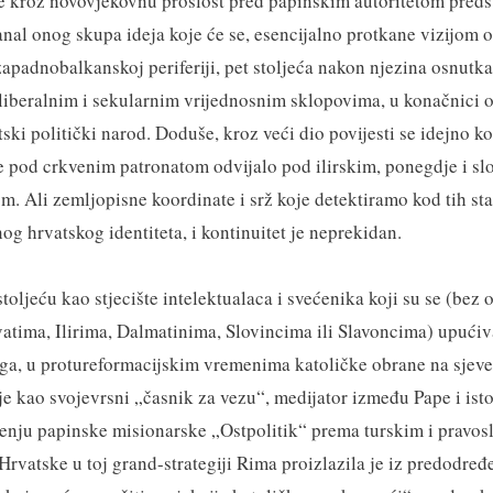
je kroz novovjekovnu prošlost pred papinskim autoritetom predst
nal onog skupa ideja koje će se, esencijalno protkane vizijom 
apadnobalkanskoj periferiji, pet stoljeća nakon njezina osnutka, 
beralnim i sekularnim vrijednosnim sklopovima, u konačnici o
ki politički narod. Doduše, kroz veći dio povijesti se idejno ko
 pod crkvenim patronatom odvijalo pod ilirskim, ponegdje i slo
 Ali zemljopisne koordinate i srž koje detektiramo kod tih stari
g hrvatskog identiteta, i kontinuitet je neprekidan.
toljeću kao stjecište intelektualaca i svećenika koji su se (bez o
atima, Ilirima, Dalmatinima, Slovincima ili Slavoncima) upućiv
ga, u protureformacijskim vremenima katoličke obrane na sjeve
 je kao svojevrsni „časnik za vezu“, medijator između Pape i ist
enju papinske misionarske „Ostpolitik“ prema turskim i pravo
rvatske u toj grand-strategiji Rima proizlazila je iz predodređe