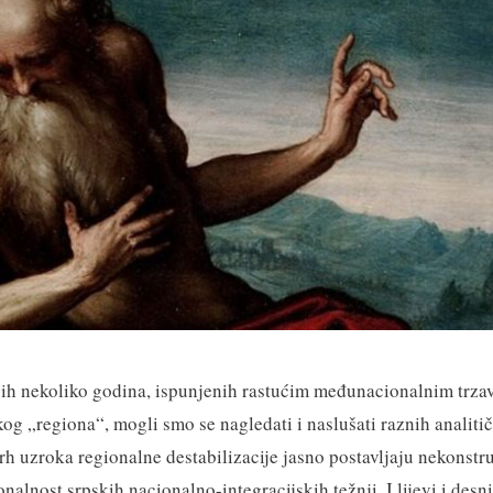
ih nekoliko godina, ispunjenih rastućim međunacionalnim trzav
g „regiona“, mogli smo se nagledati i naslušati raznih analiti
rh uzroka regionalne destabilizacije jasno postavljaju nekonstru
alnost srpskih nacionalno-integracijskih težnji. I lijevi i desn