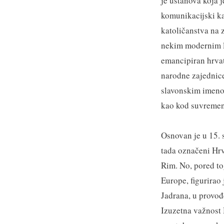
je ustanova koja 
komunikacijski ka
katoličanstva na z
nekim modernim li
emancipiran hrvats
narodne zajednice
slavonskim imenom.
kao kod suvremeno
Osnovan je u 15. s
tada označeni Hrv
Rim. No, pored to
Europe, figurirao
Jadrana, u provođ
Izuzetna važnost H