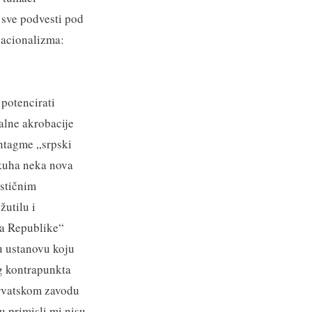
i sve podvesti pod
nacionalizma:
 potencirati
balne akrobacije
intagme „srpski
 kuha neka nova
stičnim
utilu i
ka Republike“
u ustanovu koju
g kontrapunkta
hrvatskom zavodu
u primisli mi nisu