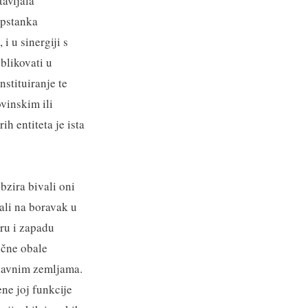
avljala
opstanka
i u sinergiji s
blikovati u
nstituiranje te
vinskim ili
h entiteta je ista
bzira bivali oni
ali na boravak u
ru i zapadu
očne obale
slavnim zemljama.
ne joj funkcije