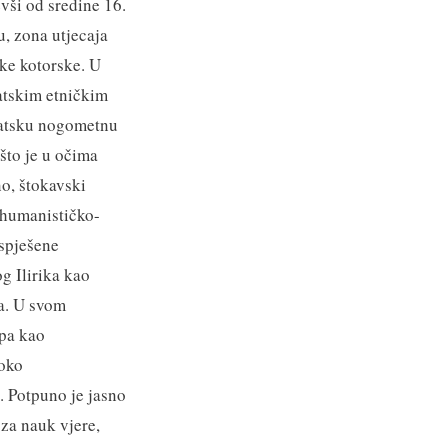
evši od sredine 16.
u, zona utjecaja
oke kotorske. U
atskim etničkim
rvatsku nogometnu
 što je u očima
no, štokavski
e humanističko-
ospješene
g Ilirika kao
a. U svom
upa kao
 oko
a. Potpuno je jasno
 za nauk vjere,