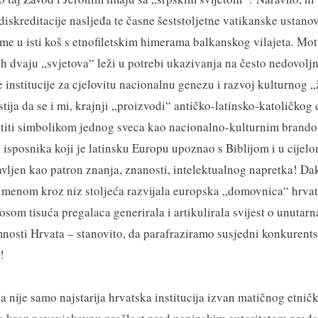
diskreditacije nasljeđa te časne šeststoljetne vatikanske ustan
ame u isti koš s etnofiletskim himerama balkanskog vilajeta. Mo
ih dvaju „svjetova“ leži u potrebi ukazivanja na često nedovol
e institucije za cjelovitu nacionalnu genezu i razvoj kulturnog 
stija da se i mi, krajnji „proizvodi“ antičko-latinsko-katoličkog 
iti simbolikom jednog sveca kao nacionalno-kulturnim brandom
 isposnika koji je latinsku Europu upoznao s Biblijom i u cijel
vljen kao patron znanja, znanosti, intelektualnog napretka! Da
imenom kroz niz stoljeća razvijala europska „domovnica“ hrva
osom tisuća pregalaca generirala i artikulirala svijest o unutar
mnosti Hrvata – stanovito, da parafraziramo susjedni konkurents
!
a nije samo najstarija hrvatska institucija izvan matičnog etnič