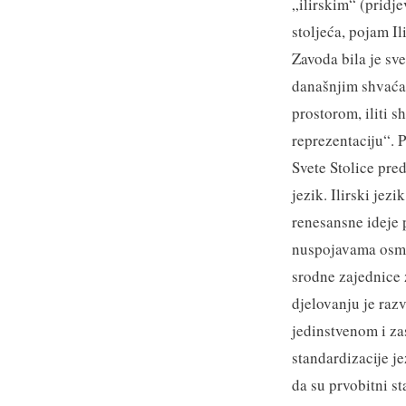
„ilirskim“ (pridje
stoljeća, pojam I
Zavoda bila je sv
današnjim shvaćan
prostorom, iliti 
reprezentaciju“. P
Svete Stolice pre
jezik. Ilirski jez
renesansne ideje 
nuspojavama osman
srodne zajednice
djelovanju je raz
jedinstvenom i za
standardizacije je
da su prvobitni st