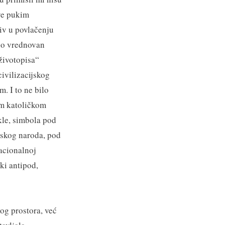
ove pukim
tiv u povlačenju
jno vrednovan
„životopisa“
civilizacijskog
. I to ne bilo
om katoličkom
kle, simbola pod
tskog naroda, pod
nacionalnoj
ki antipod,
kog prostora, već