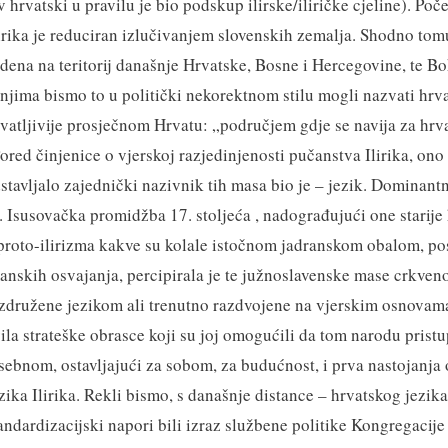
v hrvatski u pravilu je bio podskup ilirske/iliričke cjeline). Poč
lirika je reduciran izlučivanjem slovenskih zemalja. Shodno tom
edena na teritorij današnje Hrvatske, Bosne i Hercegovine, te B
jima bismo to u politički nekorektnom stilu mogli nazvati hrv
shvatljivije prosječnom Hrvatu: „područjem gdje se navija za h
ored činjenice o vjerskoj razjedinjenosti pučanstva Ilirika, ono
dstavljalo zajednički nazivnik tih masa bio je – jezik. Dominant
ik. Isusovačka promidžba 17. stoljeća , nadograđujući one starij
proto-ilirizma kakve su kolale istočnom jadranskom obalom, p
skih osvajanja, percipirala je te južnoslavenske mase crkveno
 združene jezikom ali trenutno razdvojene na vjerskim osnovam
vila strateške obrasce koji su joj omogućili da tom narodu prist
sebnom, ostavljajući za sobom, za budućnost, i prva nastojanja
zika Ilirika. Rekli bismo, s današnje distance – hrvatskog jezik
andardizacijski napori bili izraz službene politike Kongregacije