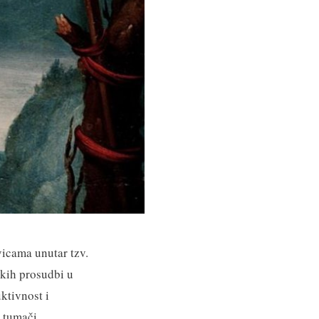
icama unutar tzv.
čkih prosudbi u
ktivnost i
i tumači