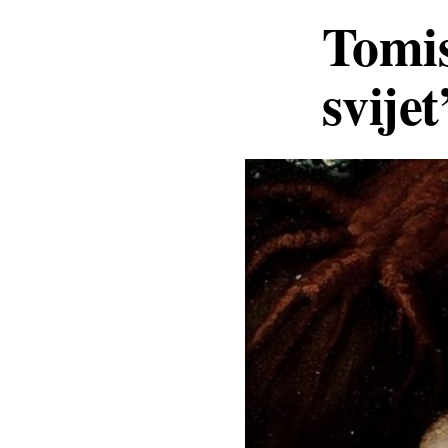
Tomis
svije