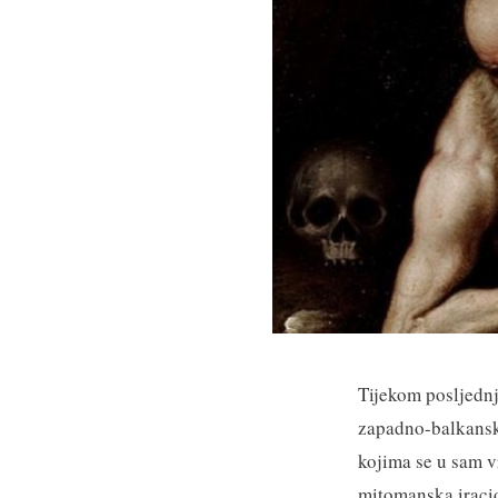
Tijekom posljednj
zapadno-balkansko
kojima se u sam v
mitomanska iracion