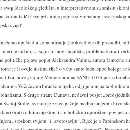
 sa svog ideološkog gledišta, u interpretativnom su smislu sklon
a, žurnalistički sve prisutnija pojma suvremenoga svesrpskog 
pski svijet“.
nećemo upuštati u komentiranje (ne)kvalitete tih prosudbi, niti
 mjeri je nužno, sa sigurnosnog stajališta, problematizirati ver
ne političke pojave poput Aleksandra Vulina, autora famozne s
tome je li ovdje uistinu riječ o vrhu sante leda ispod kojega se
politika, novog tajnog Memoranduma SANU 3.0 ili pak o bomba
gođenima Vučićevom biračkom tijelu, odgojenom na tabloidnom ž
ionalizmu. S druge strane Dunava, nedavni posjet „predsjedni
 Svetoj Stolici svrnuo je zrnce pažnje medija na jednu hrvatsk
akterizirati rodnim mjestom i simboličkim uporištem povijesno
njem „srpskom svijetu“ i „svetosavlju“. Riječ je o Papinskom 
to taj Zavod i Jeronim imaju sa „srpskim svijetom“? Naravno, ni 