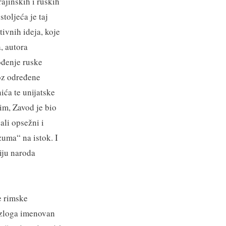
ajinskih i ruskih
toljeća je taj
ivnih ideja, koje
, autora
ođenje ruske
roz određene
ića te unijatske
im, Zavod je bio
li opsežni i
zuma“ na istok. I
iju naroda
e rimske
razloga imenovan