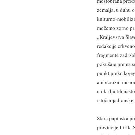
mostobrana preko 
zemalja, u duhu o
kulturno-mobiliza
možemo zorno prat
„Kraljevstva Slav
redakcije crkveno
fragmente zadržala
pokušaje prema sr
punkt preko kojeg
ambiciozni mision
u okrilju tih nas
istočnojadranske 
Stara papinska po
provincije Ilirik