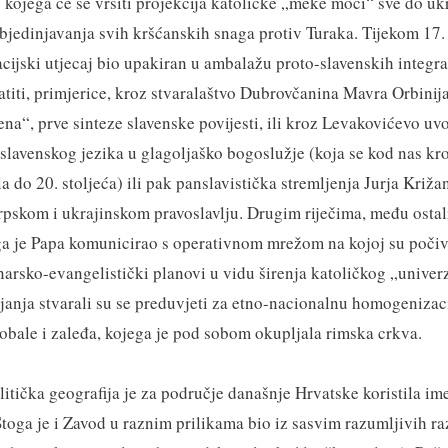
kojega će se vršiti projekcija katoličke „meke moći“ sve do ukr
bjedinjavanja svih kršćanskih snaga protiv Turaka. Tijekom 17. s
cijski utjecaj bio upakiran u ambalažu proto-slavenskih integrat
iti, primjerice, kroz stvaralaštvo Dubrovčanina Mavra Orbinija
ena“, prve sinteze slavenske povijesti, ili kroz Levakovićevo uv
slavenskog jezika u glagoljaško bogoslužje (koja se kod nas k
 do 20. stoljeća) ili pak panslavistička stremljenja Jurja Križan
pskom i ukrajinskom pravoslavlju. Drugim riječima, među ostal
a je Papa komunicirao s operativnom mrežom na kojoj su počiva
arsko-evangelistički planovi u vidu širenja katoličkog „univer
tojanja stvarali su se preduvjeti za etno-nacionalnu homogenizac
obale i zaleđa, kojega je pod sobom okupljala rimska crkva.
litička geografija je za područje današnje Hrvatske koristila im
. Stoga je i Zavod u raznim prilikama bio iz sasvim razumljivih 