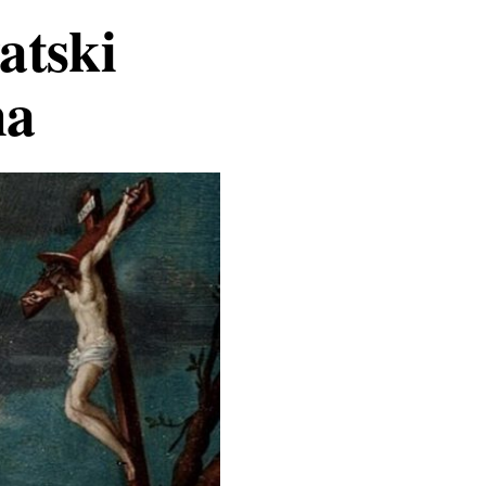
atski
ma