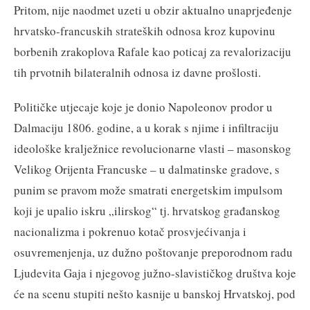
Pritom, nije naodmet uzeti u obzir aktualno unaprjeđenje
hrvatsko-francuskih strateških odnosa kroz kupovinu
borbenih zrakoplova Rafale kao poticaj za revalorizaciju
tih prvotnih bilateralnih odnosa iz davne prošlosti.
Političke utjecaje koje je donio Napoleonov prodor u
Dalmaciju 1806. godine, a u korak s njime i infiltraciju
ideološke kralježnice revolucionarne vlasti – masonskog
Velikog Orijenta Francuske – u dalmatinske gradove, s
punim se pravom može smatrati energetskim impulsom
koji je upalio iskru „ilirskog“ tj. hrvatskog građanskog
nacionalizma i pokrenuo kotač prosvjećivanja i
osuvremenjenja, uz dužno poštovanje preporodnom radu
Ljudevita Gaja i njegovog južno-slavističkog društva koje
će na scenu stupiti nešto kasnije u banskoj Hrvatskoj, pod