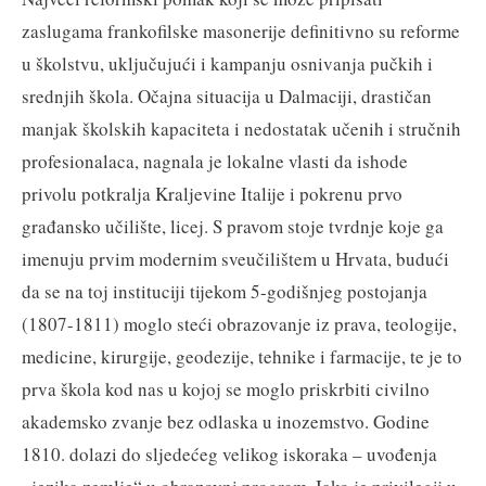
zaslugama frankofilske masonerije definitivno su reforme
u školstvu, uključujući i kampanju osnivanja pučkih i
srednjih škola. Očajna situacija u Dalmaciji, drastičan
manjak školskih kapaciteta i nedostatak učenih i stručnih
profesionalaca, nagnala je lokalne vlasti da ishode
privolu potkralja Kraljevine Italije i pokrenu prvo
građansko učilište, licej. S pravom stoje tvrdnje koje ga
imenuju prvim modernim sveučilištem u Hrvata, budući
da se na toj instituciji tijekom 5-godišnjeg postojanja
(1807-1811) moglo steći obrazovanje iz prava, teologije,
medicine, kirurgije, geodezije, tehnike i farmacije, te je to
prva škola kod nas u kojoj se moglo priskrbiti civilno
akademsko zvanje bez odlaska u inozemstvo. Godine
1810. dolazi do sljedećeg velikog iskoraka – uvođenja