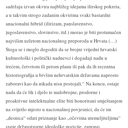
sadržaja izvan okvira najbližeg idejama ilirskog pokreta,
a u takvim strogo zadanim okvirima svaki bastardni
anacionalni hibrid (ilirizam, panslavenstvo,
jugoslavenstvo, slovinstvo, itd.) morao je biti protumačen
najvišim uzletom nacionalnog preporoda u Hrvata (…)
Stoga se i moglo dogoditi da se brojni vrijedni hrvatski
kulturološki i politički nadnevci i događaji nađu u
trećem, četvrtom ili petom planu ili pak da ih recentna
historiografija u bivšim nehrvatskim državama naprosto
zaboravi kao da nikada nisu postojali.“ Na koncu, ostaje
nada da će lik i djelo te malobrojne, prodorne i
proaktivne intelektualne elite biti honorirani smještanjem
na svijetlo mjesto u nacionalnoj povjesnici, da će im
„desnica“ odati priznanje kao „očevima utemeljiteljima“
svoje državotvorne ideološke pozicije, zapravo