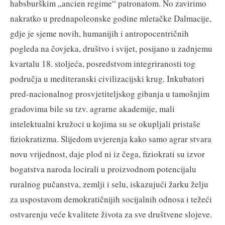
habsburškim „ancien regime“ patronatom. No zavirimo
nakratko u prednapoleonske godine mletačke Dalmacije,
gdje je sjeme novih, humanijih i antropocentričnih
pogleda na čovjeka, društvo i svijet, posijano u zadnjemu
kvartalu 18. stoljeća, posredstvom integriranosti tog
područja u mediteranski civilizacijski krug. Inkubatori
pred-nacionalnog prosvjetiteljskog gibanja u tamošnjim
gradovima bile su tzv. agrarne akademije, mali
intelektualni kružoci u kojima su se okupljali pristaše
fiziokratizma. Slijedom uvjerenja kako samo agrar stvara
novu vrijednost, daje plod ni iz čega, fiziokrati su izvor
bogatstva naroda locirali u proizvodnom potencijalu
ruralnog pučanstva, zemlji i selu, iskazujući žarku želju
za uspostavom demokratičnijih socijalnih odnosa i težeći
ostvarenju veće kvalitete života za sve društvene slojeve.