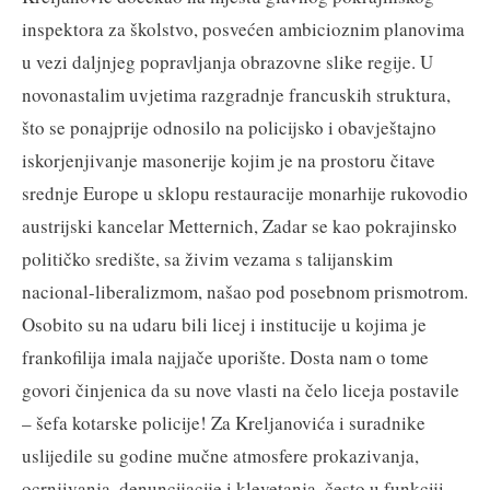
inspektora za školstvo, posvećen ambicioznim planovima
u vezi daljnjeg popravljanja obrazovne slike regije. U
novonastalim uvjetima razgradnje francuskih struktura,
što se ponajprije odnosilo na policijsko i obavještajno
iskorjenjivanje masonerije kojim je na prostoru čitave
srednje Europe u sklopu restauracije monarhije rukovodio
austrijski kancelar Metternich, Zadar se kao pokrajinsko
političko središte, sa živim vezama s talijanskim
nacional-liberalizmom, našao pod posebnom prismotrom.
Osobito su na udaru bili licej i institucije u kojima je
frankofilija imala najjače uporište. Dosta nam o tome
govori činjenica da su nove vlasti na čelo liceja postavile
– šefa kotarske policije! Za Kreljanovića i suradnike
uslijedile su godine mučne atmosfere prokazivanja,
ocrnjivanja, denuncijacije i klevetanja, često u funkciji