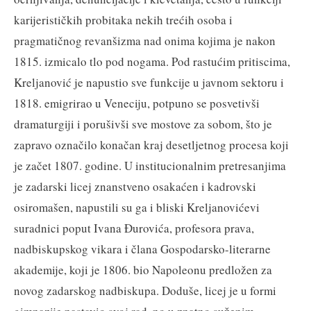
karijerističkih probitaka nekih trećih osoba i
pragmatičnog revanšizma nad onima kojima je nakon
1815. izmicalo tlo pod nogama. Pod rastućim pritiscima,
Kreljanović je napustio sve funkcije u javnom sektoru i
1818. emigrirao u Veneciju, potpuno se posvetivši
dramaturgiji i porušivši sve mostove za sobom, što je
zapravo označilo konačan kraj desetljetnog procesa koji
je začet 1807. godine. U institucionalnim pretresanjima
je zadarski licej znanstveno osakaćen i kadrovski
osiromašen, napustili su ga i bliski Kreljanovićevi
suradnici poput Ivana Đurovića, profesora prava,
nadbiskupskog vikara i člana Gospodarsko-literarne
akademije, koji je 1806. bio Napoleonu predložen za
novog zadarskog nadbiskupa. Doduše, licej je u formi