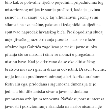
bilo kakve pohvalne riječi o pojedinim pripadnicima tog
misterioznog miljea iz starije prošlosti, kada je „svima
jasno“ i „svi znaju“ da je taj vrhunaravni gremij svim
silama i na sve načine, pakosno i izdajnički, stoljećima
sputavao napredak hrvatskog bića. Prošlogodišnji slučaj
ucjenjivačkog razotkrivanja pseudo-masonske lože
oftalmologa Gabrića zagolicao je maštu javnosti oko
pitanja što su masoni i čime se momci u pregačama
uistinu bave. Kad je otkriveno da se oko elitističkog
bratstva muvao i glavni državni odvjetnik Dražen Jelenić,
toj je ionako predimenzioniranoj aferi, karikaturalnom
festivalu ega, pridodana i sigurnosna dimenzija te je
jedna u biti diletantska stvar u javnosti dodatno
premazana ozbiljnim tonovima. Nažalost, porast interesa
javnosti i pozicioniranje skandala na naslovnicama nije