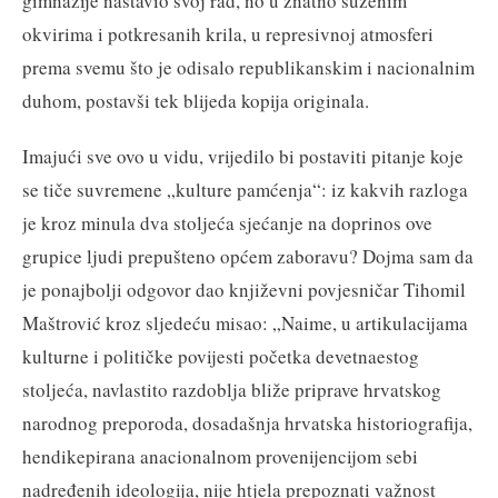
gimnazije nastavio svoj rad, no u znatno suženim
okvirima i potkresanih krila, u represivnoj atmosferi
prema svemu što je odisalo republikanskim i nacionalnim
duhom, postavši tek blijeda kopija originala.
Imajući sve ovo u vidu, vrijedilo bi postaviti pitanje koje
se tiče suvremene „kulture pamćenja“: iz kakvih razloga
je kroz minula dva stoljeća sjećanje na doprinos ove
grupice ljudi prepušteno općem zaboravu? Dojma sam da
je ponajbolji odgovor dao književni povjesničar Tihomil
Maštrović kroz sljedeću misao: „Naime, u artikulacijama
kulturne i političke povijesti početka devetnaestog
stoljeća, navlastito razdoblja bliže priprave hrvatskog
narodnog preporoda, dosadašnja hrvatska historiografija,
hendikepirana anacionalnom provenijencijom sebi
nadređenih ideologija, nije htjela prepoznati važnost