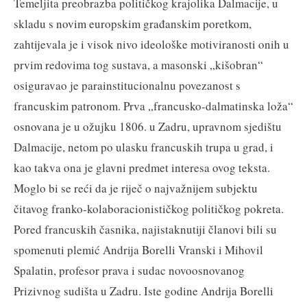
Temeljita preobrazba političkog krajolika Dalmacije, u
skladu s novim europskim građanskim poretkom,
zahtijevala je i visok nivo ideološke motiviranosti onih u
prvim redovima tog sustava, a masonski „kišobran“
osiguravao je parainstitucionalnu povezanost s
francuskim patronom. Prva „francusko-dalmatinska loža“
osnovana je u ožujku 1806. u Zadru, upravnom sjedištu
Dalmacije, netom po ulasku francuskih trupa u grad, i
kao takva ona je glavni predmet interesa ovog teksta.
Moglo bi se reći da je riječ o najvažnijem subjektu
čitavog franko-kolaboracionističkog političkog pokreta.
Pored francuskih časnika, najistaknutiji članovi bili su
spomenuti plemić Andrija Borelli Vranski i Mihovil
Spalatin, profesor prava i sudac novoosnovanog
Prizivnog sudišta u Zadru. Iste godine Andrija Borelli