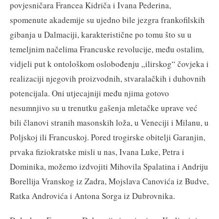
povjesničara Francea Kidriča i Ivana Pederina,
spomenute akademije su ujedno bile jezgra frankofilskih
gibanja u Dalmaciji, karakteristične po tomu što su u
temeljnim načelima Francuske revolucije, među ostalim,
vidjeli put k ontološkom oslobođenju „ilirskog“ čovjeka i
realizaciji njegovih proizvodnih, stvaralačkih i duhovnih
potencijala. Oni utjecajniji među njima gotovo
nesumnjivo su u trenutku gašenja mletačke uprave već
bili članovi stranih masonskih loža, u Veneciji i Milanu, u
Poljskoj ili Francuskoj. Pored trogirske obitelji Garanjin,
prvaka fiziokratske misli u nas, Ivana Luke, Petra i
Dominika, možemo izdvojiti Mihovila Spalatina i Andriju
Borellija Vranskog iz Zadra, Mojslava Canovića iz Budve,
Ratka Androvića i Antona Sorga iz Dubrovnika.