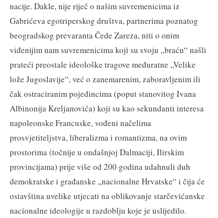
nacije. Dakle, nije riječ o našim suvremenicima iz
Gabrićeva egotriperskog društva, partnerima poznatog
beogradskog prevaranta Čede Zareza, niti o onim
viđenijim nam suvremenicima koji su svoju „braću“ našli
prateći preostale ideološke tragove međuratne „Velike
lože Jugoslavije“, već o zanemarenim, zaboravljenim ili
čak ostraciranim pojedincima (poput stanovitog Ivana
Albinonija Kreljanovića) koji su kao sekundanti interesa
napoleonske Francuske, vođeni načelima
prosvjetiteljstva, liberalizma i romantizma, na ovim
prostorima (točnije u ondašnjoj Dalmaciji, Ilirskim
provincijama) prije više od 200 godina udahnuli duh
demokratske i građanske „nacionalne Hrvatske“ i čija će
ostavština uvelike utjecati na oblikovanje starčevićanske
nacionalne ideologije u razdoblju koje je uslijedilo.