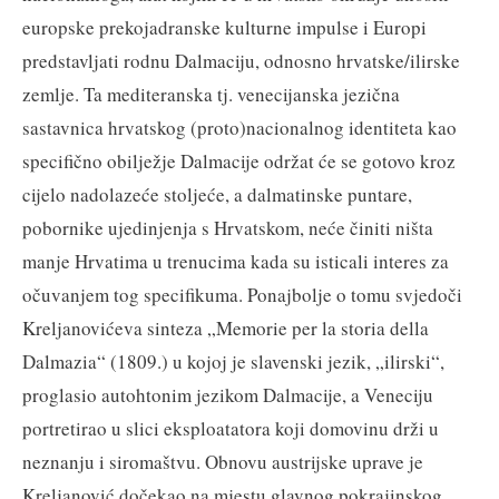
europske prekojadranske kulturne impulse i Europi
predstavljati rodnu Dalmaciju, odnosno hrvatske/ilirske
zemlje. Ta mediteranska tj. venecijanska jezična
sastavnica hrvatskog (proto)nacionalnog identiteta kao
specifično obilježje Dalmacije održat će se gotovo kroz
cijelo nadolazeće stoljeće, a dalmatinske puntare,
pobornike ujedinjenja s Hrvatskom, neće činiti ništa
manje Hrvatima u trenucima kada su isticali interes za
očuvanjem tog specifikuma. Ponajbolje o tomu svjedoči
Kreljanovićeva sinteza „Memorie per la storia della
Dalmazia“ (1809.) u kojoj je slavenski jezik, „ilirski“,
proglasio autohtonim jezikom Dalmacije, a Veneciju
portretirao u slici eksploatatora koji domovinu drži u
neznanju i siromaštvu. Obnovu austrijske uprave je
Kreljanović dočekao na mjestu glavnog pokrajinskog