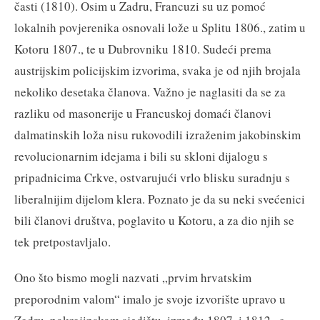
časti (1810). Osim u Zadru, Francuzi su uz pomoć
lokalnih povjerenika osnovali lože u Splitu 1806., zatim u
Kotoru 1807., te u Dubrovniku 1810. Sudeći prema
austrijskim policijskim izvorima, svaka je od njih brojala
nekoliko desetaka članova. Važno je naglasiti da se za
razliku od masonerije u Francuskoj domaći članovi
dalmatinskih loža nisu rukovodili izraženim jakobinskim
revolucionarnim idejama i bili su skloni dijalogu s
pripadnicima Crkve, ostvarujući vrlo blisku suradnju s
liberalnijim dijelom klera. Poznato je da su neki svećenici
bili članovi društva, poglavito u Kotoru, a za dio njih se
tek pretpostavljalo.
Ono što bismo mogli nazvati „prvim hrvatskim
preporodnim valom“ imalo je svoje izvorište upravo u