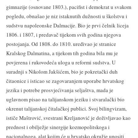
gimnazije (osnovane 1803.), pacifist i demokrat u svakom
pogledu, obnašao je niz istaknutih dužnosti u školstvu i
sudstvu napoleonske Dalmacije. Bio je prvi čelnik liceja
1806. i 1807, i predavač tijekom svih godina njegova
postojanja. Od 1808. do 1810. uređivao je stranice
Kralskog Dalmatina, a tijekom tih godina bila mu je
povjerena i rukovodeća uloga u reformi sudstva. U
suradnji s Nikolom Jakšićem, bio je pokretački duh
čitaonice i isticao se zagovaranjem uporabe hrvatskog
jezika i potrebe prosvjećivanja seljaštva, mada je
uglavnom pisao na talijanskom jeziku i stvaralački bio
okrenut talijanskoj čitalačkoj publici. Svoj bilingvizam,
ističe Maštrović, svestrani Kreljanović je doživljavao kao
prednost i obilježje sinergije kozmopolitskoga i
nacionalnoga, alat kojim će u hrvatsko okružje unositi