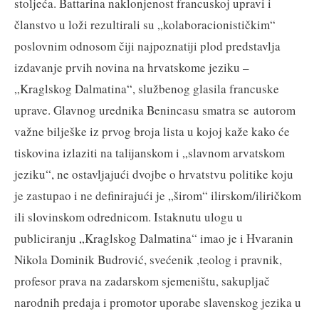
stoljeća. Battarina naklonjenost francuskoj upravi i
članstvo u loži rezultirali su „kolaboracionističkim“
poslovnim odnosom čiji najpoznatiji plod predstavlja
izdavanje prvih novina na hrvatskome jeziku –
„Kraglskog Dalmatina“, službenog glasila francuske
uprave. Glavnog urednika Benincasu smatra se autorom
važne bilješke iz prvog broja lista u kojoj kaže kako će
tiskovina izlaziti na talijanskom i „slavnom arvatskom
jeziku“, ne ostavljajući dvojbe o hrvatstvu politike koju
je zastupao i ne definirajući je „širom“ ilirskom/iliričkom
ili slovinskom odrednicom. Istaknutu ulogu u
publiciranju „Kraglskog Dalmatina“ imao je i Hvaranin
Nikola Dominik Budrović, svećenik ,teolog i pravnik,
profesor prava na zadarskom sjemeništu, sakupljač
narodnih predaja i promotor uporabe slavenskog jezika u