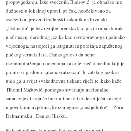
propovijedanju. Iako svećenik, Budrović je obnašao niz
dužnosti u lokalnoj upravi, pa čak, neočekivano za
svećenika, preveo Građanski zakonik na hrvatski.
„Dalmatin“ je bez dvojbe predstavljao prvi krupan korak
u afirmaciji narodnog jezika kao ravnopravnoga i jednako
vrijednoga, nastojeći ga istrgnuti iz položaja zapuštenog
pučkog vernakulara. Danas gotovo da nema
razmimoilaženja u ocjenama kako je riječ o mediju koji je
pionirski pridonio „demokratizaciji“ hrvatskog jezika i
unio ga u svijet svakodnevne tiskane riječi te, kako kaže
Tihomil Maštović, pomogao stvaranju nacionalne
samosvijesti koja će buknuti nekoliko desetljeća kasnije,
u povoljnim uvjetima, kroz njegove „nasljednike“ – Zoru
Dalmatinsku i Danicu Ilirsku.
Najveći reformski pomak koji se može pripisati