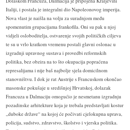
Dolaskom Francuza, Dalmacija je pripojena Kraljevini
Italiji, i postala je integralni dio Napoleonovog imperija.
Nova vlast je naišla na volju za suradnjom među
spomenutim grupacijama frankofila. Oni su pak u njoj
vidjeli osloboditelja, ostvarenje svojih političkih ciljeva
te su u vrlo kratkom vremenu postali glavni oslonac u
izgradnji upravnog sustava i provedbi reformskih
politika, bez obzira na to što okupacija popraćena
represalijama i nije baš najbolje sjela domicilnom
stanovništvu. I dok je rat Austrije s Francuskom okončao
masonske pokušaje u središnjoj Hrvatskoj, dolazak
Francuza u Dalmaciju omogućio je nesmetanu izgradnju
pozadinske arhitekture koja je trebala predstavljati kostur
„duboke države“ na kojoj će počivati cjelokupna uprava,
policija, sudstvo, zdravstvo, školstvo i vjerska politika.