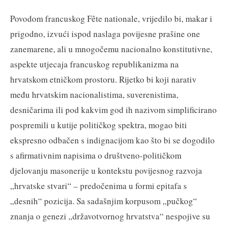
Povodom francuskog Fête nationale, vrijedilo bi, makar i
prigodno, izvući ispod naslaga povijesne prašine one
zanemarene, ali u mnogočemu nacionalno konstitutivne,
aspekte utjecaja francuskog republikanizma na
hrvatskom etničkom prostoru. Rijetko bi koji narativ
među hrvatskim nacionalistima, suverenistima,
desničarima ili pod kakvim god ih nazivom simplificirano
pospremili u kutije političkog spektra, mogao biti
ekspresno odbačen s indignacijom kao što bi se dogodilo
s afirmativnim napisima o društveno-političkom
djelovanju masonerije u kontekstu povijesnog razvoja
„hrvatske stvari“ – predočenima u formi epitafa s
„desnih“ pozicija. Sa sadašnjim korpusom „pučkog“
znanja o genezi „državotvornog hrvatstva“ nespojive su