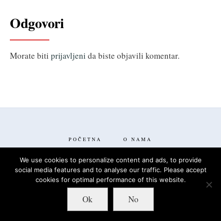
Odgovori
Morate biti
prijavljeni
da biste objavili komentar.
POČETNA
O NAMA
We use cookies to personalize content and ads, to provide
social media features and to analyse our traffic. Please accept
cookies for optimal performance of this website.
Ok
No
FACEBOOK
TWITTER