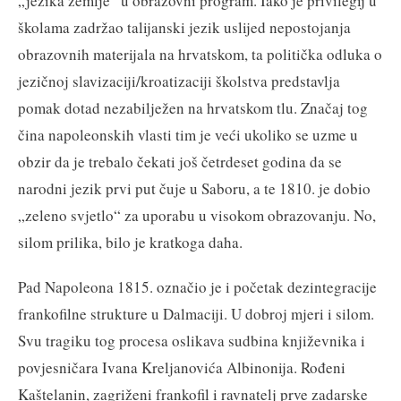
„jezika zemlje“ u obrazovni program. Iako je privilegij u
školama zadržao talijanski jezik uslijed nepostojanja
obrazovnih materijala na hrvatskom, ta politička odluka o
jezičnoj slavizaciji/kroatizaciji školstva predstavlja
pomak dotad nezabilježen na hrvatskom tlu. Značaj tog
čina napoleonskih vlasti tim je veći ukoliko se uzme u
obzir da je trebalo čekati još četrdeset godina da se
narodni jezik prvi put čuje u Saboru, a te 1810. je dobio
„zeleno svjetlo“ za uporabu u visokom obrazovanju. No,
silom prilika, bilo je kratkoga daha.
Pad Napoleona 1815. označio je i početak dezintegracije
frankofilne strukture u Dalmaciji. U dobroj mjeri i silom.
Svu tragiku tog procesa oslikava sudbina književnika i
povjesničara Ivana Kreljanovića Albinonija. Rođeni
Kaštelanin, zagriženi frankofil i ravnatelj prve zadarske