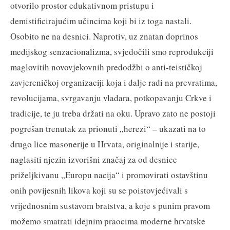
otvorilo prostor edukativnom pristupu i
demistificirajućim učincima koji bi iz toga nastali.
Osobito ne na desnici. Naprotiv, uz znatan doprinos
medijskog senzacionalizma, svjedočili smo reprodukciji
maglovitih novovjekovnih predodžbi o anti-teističkoj
zavjereničkoj organizaciji koja i dalje radi na prevratima,
revolucijama, svrgavanju vladara, potkopavanju Crkve i
tradicije, te ju treba držati na oku. Upravo zato ne postoji
pogrešan trenutak za prionuti „herezi“ – ukazati na to
drugo lice masonerije u Hrvata, originalnije i starije,
naglasiti njezin izvorišni značaj za od desnice
priželjkivanu „Europu nacija“ i promovirati ostavštinu
onih povijesnih likova koji su se poistovjećivali s
vrijednosnim sustavom bratstva, a koje s punim pravom
možemo smatrati idejnim praocima moderne hrvatske