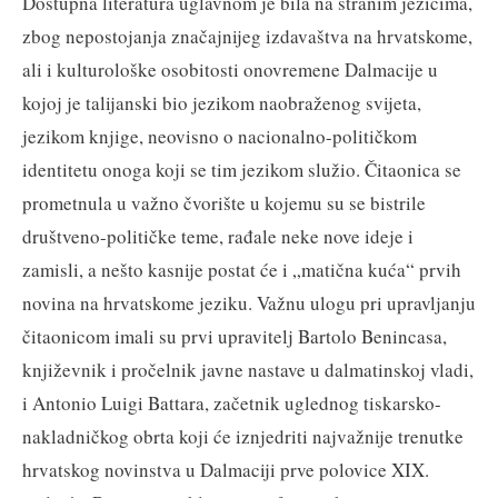
Dostupna literatura uglavnom je bila na stranim jezicima,
zbog nepostojanja značajnijeg izdavaštva na hrvatskome,
ali i kulturološke osobitosti onovremene Dalmacije u
kojoj je talijanski bio jezikom naobraženog svijeta,
jezikom knjige, neovisno o nacionalno-političkom
identitetu onoga koji se tim jezikom služio. Čitaonica se
prometnula u važno čvorište u kojemu su se bistrile
društveno-političke teme, rađale neke nove ideje i
zamisli, a nešto kasnije postat će i „matična kuća“ prvih
novina na hrvatskome jeziku. Važnu ulogu pri upravljanju
čitaonicom imali su prvi upravitelj Bartolo Benincasa,
književnik i pročelnik javne nastave u dalmatinskoj vladi,
i Antonio Luigi Battara, začetnik uglednog tiskarsko-
nakladničkog obrta koji će iznjedriti najvažnije trenutke
hrvatskog novinstva u Dalmaciji prve polovice XIX.