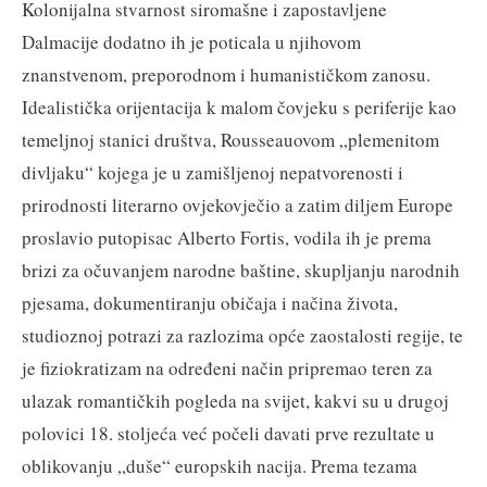
Kolonijalna stvarnost siromašne i zapostavljene
Dalmacije dodatno ih je poticala u njihovom
znanstvenom, preporodnom i humanističkom zanosu.
Idealistička orijentacija k malom čovjeku s periferije kao
temeljnoj stanici društva, Rousseauovom „plemenitom
divljaku“ kojega je u zamišljenoj nepatvorenosti i
prirodnosti literarno ovjekovječio a zatim diljem Europe
proslavio putopisac Alberto Fortis, vodila ih je prema
brizi za očuvanjem narodne baštine, skupljanju narodnih
pjesama, dokumentiranju običaja i načina života,
studioznoj potrazi za razlozima opće zaostalosti regije, te
je fiziokratizam na određeni način pripremao teren za
ulazak romantičkih pogleda na svijet, kakvi su u drugoj
polovici 18. stoljeća već počeli davati prve rezultate u
oblikovanju „duše“ europskih nacija. Prema tezama