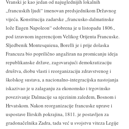
Vranski je kao jedan od najuglednijih lokalnih
„francuskih ljudi“ imenovan predsjednikom Državnog
vijeća. Konstitucija zadarske „francusko-dalmatinske
lože Eugen Napoleon“ odobrena je u listopadu 1806.,
pod izravnom ingerencijom Velikog Orijenta Francuske.
Sljedbenik Montesquieua, Borelli je i prije dolaska
Francuza bio poprilično angažiran na promicanju ideja
republikanske države, zagovarajući demokratizaciju
društva, diobu vlasti i reorganizaciju zdravstvenog i
školskog sustava, a nacionalno-integracijska nastojanja
iskazivao je u zalaganju za ekonomsko i trgovinsko
povezivanje Dalmacije sa njezinim zaleđem, Bosnom i
Hrvatskom. Nakon reorganizacije francuske uprave i
uspostave Ilirskih pokrajina, 1811. je postavljen za
gradonačelnika Zadra, tada već u svojstvu viteza Legije