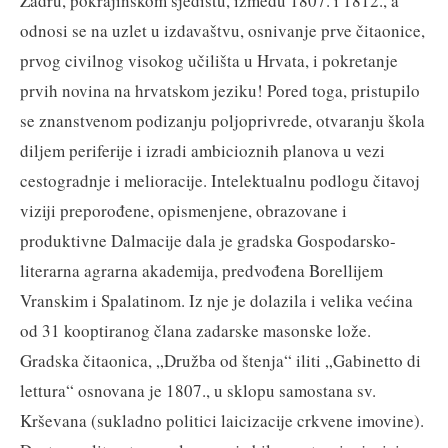
Zadru, pokrajinskom sjedištu, između 1807. i 1812., a
odnosi se na uzlet u izdavaštvu, osnivanje prve čitaonice,
prvog civilnog visokog učilišta u Hrvata, i pokretanje
prvih novina na hrvatskom jeziku! Pored toga, pristupilo
se znanstvenom podizanju poljoprivrede, otvaranju škola
diljem periferije i izradi ambicioznih planova u vezi
cestogradnje i melioracije. Intelektualnu podlogu čitavoj
viziji preporođene, opismenjene, obrazovane i
produktivne Dalmacije dala je gradska Gospodarsko-
literarna agrarna akademija, predvođena Borellijem
Vranskim i Spalatinom. Iz nje je dolazila i velika većina
od 31 kooptiranog člana zadarske masonske lože.
Gradska čitaonica, „Družba od štenja“ iliti „Gabinetto di
lettura“ osnovana je 1807., u sklopu samostana sv.
Krševana (sukladno politici laicizacije crkvene imovine).