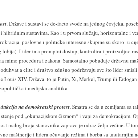
.
ost
Države i sustavi se de-facto svode na jednog čovjeka, poseb
 hibridnim sustavima. Kao i u prvom slučaju, horizontalne i ver
irokracija, poslovne i političke interesne skupine su skoro u cije
 lobija). Lider ima promptni dostup, kontrolira i proizvoljno r
ma mimo procedura i zakona. Samostalno pobuđuje državnu maši
oduhvat a elite i društvo zdušno podržavaju sve što lider smisli 
je Louis XIV. Država, to je Putin, Xi, Merkel, Trump ili Erdogan
politička i medijska analitika.
edukcija na demokratski protest
. Smatra se da u zemljama sa t
e stenje pod „okupacijskom čizmom“ i vapi za demokracijom. O
ost malog broja stanovnika zapravo je odraz želja većine. U tom
vne mašinerije i lidera očuvanje režima i borba sa unutarnjim ne