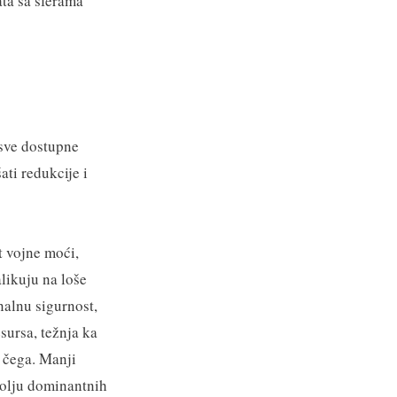
ata sa sferama
 sve dostupne
ati redukcije i
t vojne moći,
likuju na loše
nalnu sigurnost,
sursa, težnja ka
o čega. Manji
volju dominantnih