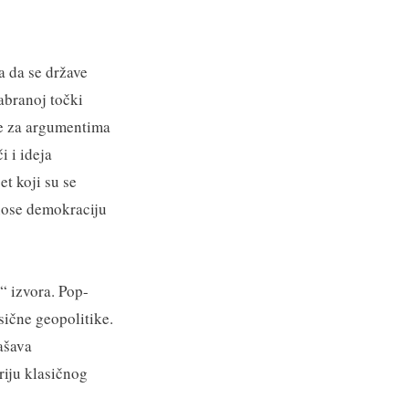
a da se države
abranoj točki
je za argumentima
i i ideja
t koji su se
dnose demokraciju
“ izvora. Pop-
asične geopolitike.
ašava
iju klasičnog