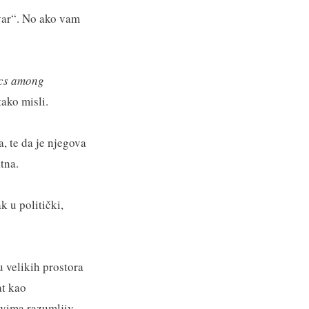
tvar“. No ako vam
ics among
ako misli.
, te da je njegova
tna.
k u politički,
u velikih prostora
at kao
svima razumljiv