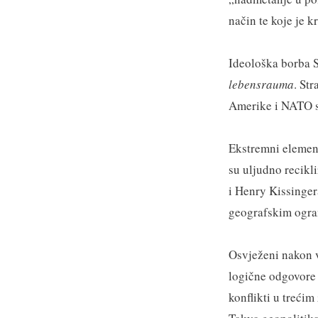
način te koje je k
Ideološka borba SA
lebensrauma
. St
Amerike i NATO s 
Ekstremni element
su uljudno recik
i Henry Kissinge
geografskim ogran
Osvježeni nakon v
logične odgovore 
konflikti u trećim