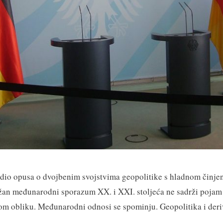
dio opusa o dvojbenim svojstvima geopolitike s hladnom činje
žan međunarodni sporazum XX. i XXI. stoljeća ne sadrži pojam
om obliku. Međunarodni odnosi se spominju. Geopolitika i deriv