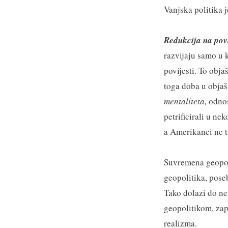
Vanjska politika 
Redukcija na povi
razvijaju samo u k
povijesti. To obj
toga doba u objašn
mentaliteta,
odnos
petrificirali u n
a Amerikanci ne t
Suvremena geopoli
geopolitika, poseb
Tako dolazi do ne
geopolitikom, za
realizma.