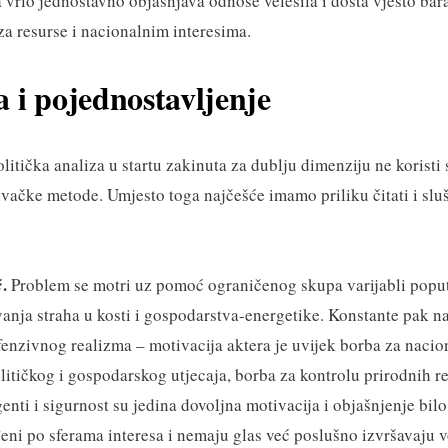
 vrlo jednostavno objašnjava odnose velesila i dosta vješto bar
za resurse i nacionalnim interesima.
 i pojednostavljenje
itička analiza u startu zakinuta za dublju dimenziju ne koristi
živačke metode. Umjesto toga najčešće imamo priliku čitati i sluš
.
ć
Problem se motri uz pomoć ograničenog skupa varijabli popu
vanja straha u kosti i gospodarstva-energetike. Konstante pak na
fenzivnog realizma – motivacija aktera je uvijek borba za nacio
litičkog i gospodarskog utjecaja, borba za kontrolu prirodnih re
enti i sigurnost su jedina dovoljna motivacija i objašnjenje bil
đeni po sferama interesa i nemaju glas već poslušno izvršavaju 