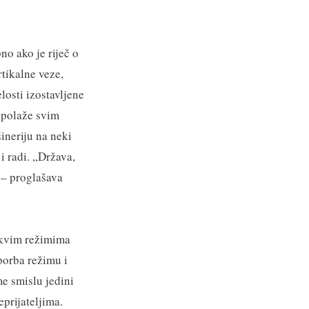
no ako je riječ o
tikalne veze,
losti izostavljene
aspolaže svim
neriju na neki
i radi. „Država,
 – proglašava
akvim režimima
porba režimu i
e smislu jedini
prijateljima.