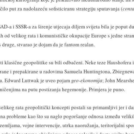
rčilo put za nadolazeću sofisticiranu strategiju sputavanja (
cont
D-a i SSSR-a za širenje utjecaja diljem svijeta bila je poput du
rah od velikog rata i komunističke okupacije Europe s jedne stran
druge, stvarao je dojam da je fantom realan.
i klasične geopolitike su bili odbačeni. Neke teze Haushofera 
lirane i prepakirane u radovima Samuela Huntingtona, Zbiegnew
ra. Edward Luttwak je uveo pojam
geo-ekonomija
; John Mearshe
ičenjima na putu postizanja hegemonije. Primjera je puno.
elikog rata geopolitički koncepti postali su primamljivi jer i d
na probleme kao što su naglo pogoršanje odnosa između veliki
 zemljama, vojne intervencije, utrka naoružanja, teritorijalni sp