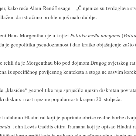
ti jer, kako reče Alain-René Lesage – „Činjenice su tvrdoglava s
edlažem da istražimo problem još malo dublje.
eni Hans Morgenthau je u knjizi
Politika među nacijama
(
Polit
da je geopolitika pseudoznanost i dao kratko objašnjenje zašto t
ije rekli da je Morgenthau bio pod dojmom Drugog svjetskog rata
ena iz specifičnog povijesnog konteksta a stoga ne sasvim korek
 „klasične“ geopolitike nije spriječilo njezin diskretan povrata
ski diskurs i rast njezine popularnosti krajem 20. stoljeća.
vot udahnuo Hladni rat koji je poprimio obrise realne borbe dvaj
landa
. John Lewis Gaddis citira Trumana koji je opisao Hladni r
itičkoj kartografiji koje je prikazivalo međunarodno stanje na 