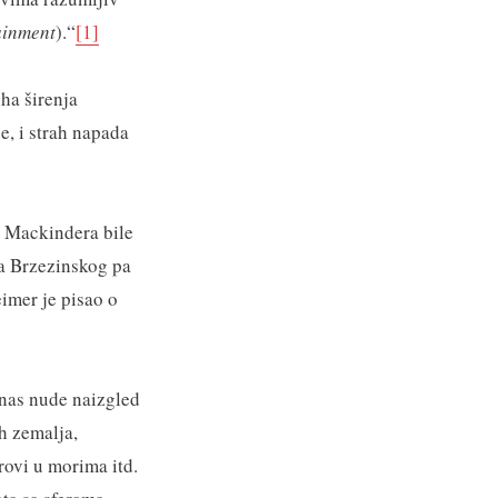
ainment
).“
[1]
ha širenja
e, i strah napada
i Mackindera bile
a Brzezinskog pa
imer je pisao o
anas nude naizgled
h zemalja,
orovi u morima itd.