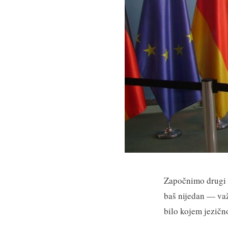
Započnimo drugi 
baš nijedan — va
bilo kojem jezičn