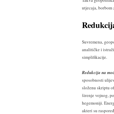
Takva geopolitika
utjecaja, borbom 
Redukcija
Suvremena, geopol
analitičke i istra
simplifikacije.
Redukcija na mo
sposobnosti ulije
složenu skriptu o
širenje vojnog, po
hegemoniji. Energ
akteri su raspore