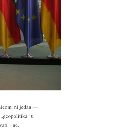
nicom: ni jedan —
 „geopolitika“ u
ati – ne.