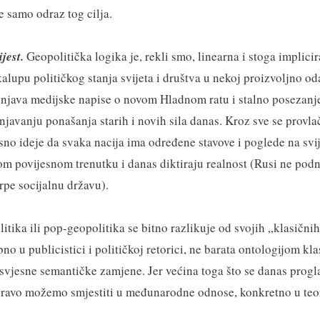
je samo odraz tog cilja.
jest.
Geopolitička logika je, rekli smo, linearna i stoga implicir
alupu političkog stanja svijeta i društva u nekoj proizvoljno od
ašnjava medijske napise o novom Hladnom ratu i stalno posezan
javanju ponašanja starih i novih sila danas. Kroz sve se provlač
no ideje da svaka nacija ima određene stavove i poglede na svije
ekom povijesnom trenutku i danas diktiraju realnost (Rusi ne po
rpe socijalnu državu).
tika ili pop-geopolitika se bitno razlikuje od svojih „klasičnih
no u publicistici i političkoj retorici, ne barata ontologijom kl
svjesne semantičke zamjene. Jer većina toga što se danas progl
pravo možemo smjestiti u međunarodne odnose, konkretno u teor