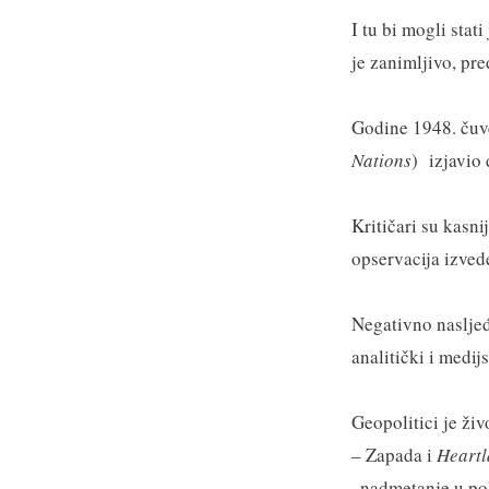
I tu bi mogli sta
je zanimljivo, pr
Godine 1948. čuv
Nations
) izjavio 
Kritičari su kasn
opservacija izved
Negativno nasljeđe
analitički i medij
Geopolitici je ži
– Zapada i
Heart
„nadmetanje u pol