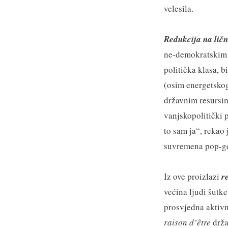
velesila.
Redukcija na ličn
ne-demokratskim i
politička klasa, b
(osim energetskog
državnim resursi
vanjskopolitički p
to sam ja“, rekao 
suvremena pop-geo
Iz ove proizlazi
r
većina ljudi šutk
prosvjedna aktivn
raison d’être
drža