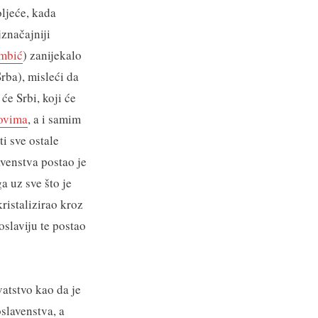
oljeće, kada
jznačajniji
mbić
) zanijekalo
rba), misleći da
će Srbi, koji će
ovima
, a i samim
i sve ostale
avenstva postao je
a uz sve što je
ristalizirao kroz
oslaviju te postao
vatstvo kao da je
oslavenstva, a