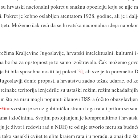
i su hrvatski nacionalni pokret u snažnu opoziciju koju se nije 
i. Pokret je kobno oslabljen atentatom 1928. godine, ali je i dalj
tjeti. Možemo čak reći da se hrvatska nacionalna ideja napoko
režima Kraljevine Jugoslavije, hrvatski intelektualni, kulturni i 
na borba za opstojnost je to samo izoštravala. Čak možemo govor
ja bi bila sposobna nositi taj pokret
[3]
, ali sve je to poremetio D
 Jugoslaviji donio propast, a hrvatstvu zadao težak udarac, od k
reinake teritorija iznjedrile su ustaški režim, režim nekadašnji
m što ga nisu mogli popuniti članovi HSS-a (očito obezglavlje
režim
svrstao je se uz gubitničku stranu toga rata i pritom se s
a i zločinima. Svojim postojanjem je kompromitirao i hrvatsku
ju je život i redovit rad u NDH) te od nje stvorio metu za budu
u tako sasjekli cvijet te elite krajem rata i u poraću, a onaj dio št