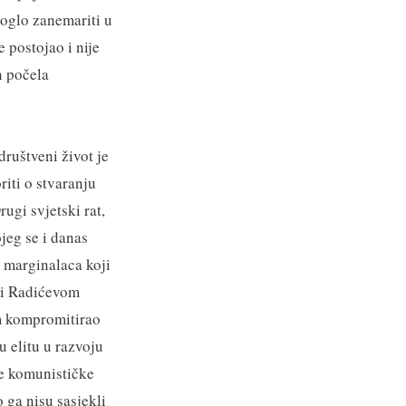
moglo zanemariti u
e postojao i nije
n počela
društveni život je
iti o stvaranju
rugi svjetski rat,
ojeg se i danas
h marginalaca koji
ni Radićevom
am kompromitirao
 elitu u razvoju
će komunističke
o ga nisu sasjekli