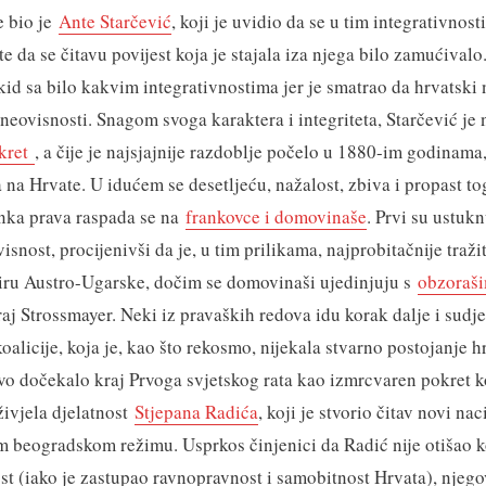
je bio je
Ante Starčević
, koji je uvidio da se u tim integrativnos
 te da se čitavu povijest koja je stajala iza njega bilo zamućivalo
skid sa bilo kakvim integrativnostima jer je smatrao da hrvatsk
e neovisnosti. Snagom svoga karaktera i integriteta, Starčević je
okret
, a čije je najsjajnije razdoblje počelo u 1880-im godinama
 na Hrvate. U idućem se desetljeću, nažalost, zbiva i propast to
anka prava raspada se na
frankovce i domovinaše
. Prvi su ustukn
snost, procijenivši da je, u tim prilikama, najprobitačnije traži
iru Austro-Ugarske, dočim se domovinaši ujedinjuju s
obzoraš
aj Strossmayer. Neki iz pravaških redova idu korak dalje i sudje
alicije, koja je, kao što rekosmo, nijekala stvarno postojanje h
tvo dočekalo kraj Prvoga svjetskog rata kao izmrcvaren pokret ko
živjela djelatnost
Stjepana Radića
, koji je stvorio čitav novi na
m beogradskom režimu. Usprkos činjenici da Radić nije otišao ko
t (iako je zastupao ravnopravnost i samobitnost Hrvata), njego