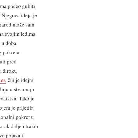
tima počeo gubiti
. Njegova ideja je
i narod može sam
 na svojim leđima
, u doba
g pokreta.
uli pred
ti široku
ima
čiji je idejni
luju u stvaranju
rvatstva. Tako je
jem je prijetila
cionalni pokret u
rak dalje i tražio
va pojava i