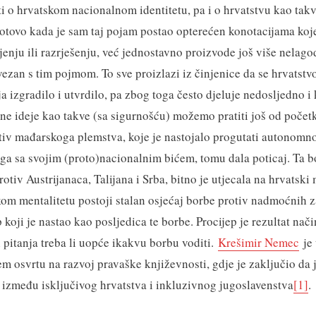
i o hrvatskom nacionalnom identitetu, pa i o hrvatstvu kao takv
otovo kada je sam taj pojam postao opterećen konotacijama koj
nju ili razrješenju, već jednostavno proizvode još više nelagode
vezan s tim pojmom. To sve proizlazi iz činjenice da se hrvatstv
a izgradilo i utvrdilo, pa zbog toga često djeluje nedosljedno i
ne ideje kao takve (sa sigurnošću) možemo pratiti još od početk
tiv mađarskoga plemstva, koje je nastojalo progutati autonomn
i ga sa svojim (proto)nacionalnim bićem, tomu dala poticaj. Ta b
otiv Austrijanaca, Talijana i Srba, bitno je utjecala na hrvatski 
om mentalitetu postoji stalan osjećaj borbe protiv nadmoćnih 
ep koji je nastao kao posljedica te borbe. Procijep je rezultat nač
i pitanja treba li uopće ikakvu borbu voditi.
Krešimir Nemec
je 
em osvrtu na razvoj pravaške književnosti, gdje je zaključio da 
između isključivog hrvatstva i inkluzivnog jugoslavenstva
[1]
.