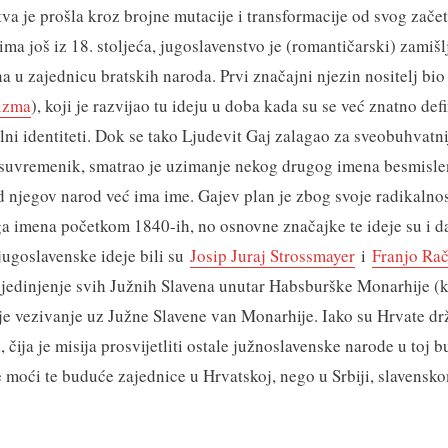
tva je prošla kroz brojne mutacije i transformacije od svog zač
nima još iz 18. stoljeća, jugoslavenstvo je (romantičarski) zamišl
a u zajednicu bratskih naroda. Prvi značajni njezin nositelj bio
rizma
), koji je razvijao tu ideju u doba kada su se već znatno defi
lni identiteti. Dok se tako Ljudevit Gaj zalagao za sveobuhvatni
 suvremenik, smatrao je uzimanje nekog drugog imena besmisle
 njegov narod već ima ime. Gajev plan je zbog svoje radikalno
a imena početkom 1840-ih, no osnovne značajke te ideje su i da
 jugoslavenske ideje bili su
Josip Juraj Strossmayer
i
Franjo Rač
jedinjenje svih Južnih Slavena unutar Habsburške Monarhije (k
nje vezivanje uz Južne Slavene van Monarhije. Iako su Hrvate dr
, čija je misija prosvijetliti ostale južnoslavenske narode u toj b
re moći te buduće zajednice u Hrvatskoj, nego u Srbiji, slavensk