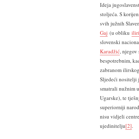
Ideja jugoslavens
stoljeća. S korije
svih južnih Slaven
Gaj
(u obliku
ili
slovenski naciona
Karadžić
, njegov
bespotrebnim, kad
zabranom ilirskog
Sljedeći nositelji
smatrali nužnim u
Ugarske), te tješ
superiorniji narod
nisu vidjeli cent
ujedinitelju
[2]
.