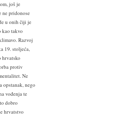
om, još je
e ne pridonose
 u onih čiji je
o kao takvo
 klimavo. Razvoj
a 19. stoljeća,
o hrvatsko
orba protiv
mentalitet. Ne
za opstanak, nego
ina vođenja te
to dobro
je hrvatstvo