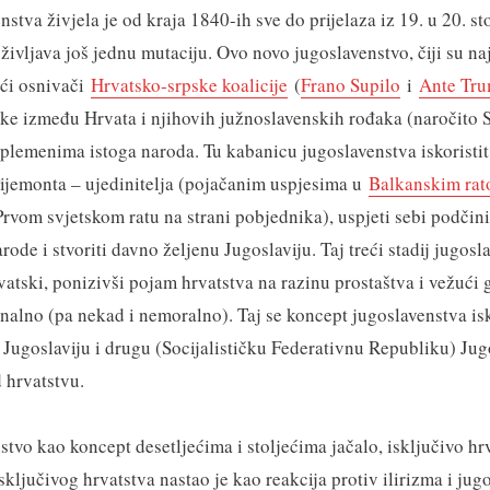
nstva živjela je od kraja 1840-ih sve do prijelaza iz 19. u 20. st
življava još jednu mutaciju. Ovo novo jugoslavenstvo, čiji su na
ući osnivači
Hrvatsko-srpske koalicije
(
Frano Supilo
i
Ante Tru
ike između Hrvata i njihovih južnoslavenskih rođaka (naročito S
 plemenima istoga naroda. Tu kabanicu jugoslavenstva iskoristit 
ijemonta – ujedinitelja (pojačanim uspjesima u
Balkanskim rat
rvom svjetskom ratu na strani pobjednika), uspjeti sebi podčinit
ode i stvoriti davno željenu Jugoslaviju. Taj treći stadij jugosl
vatski, ponizivši pojam hrvatstva na razinu prostaštva i vežući g
alno (pa nekad i nemoralno). Taj se koncept jugoslavenstva isk
 Jugoslaviju i drugu (Socijalističku Federativnu Republiku) Jug
 hrvatstvu.
stvo kao koncept desetljećima i stoljećima jačalo, isključivo hr
sključivog hrvatstva nastao je kao reakcija protiv ilirizma i jug