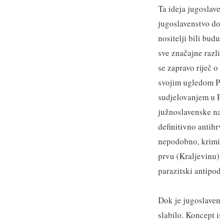
Ta ideja jugoslave
jugoslavenstvo do
nositelji bili bud
sve značajne razl
se zapravo riječ o
svojim ugledom P
sudjelovanjem u P
južnoslavenske nar
definitivno antihr
nepodobno, krimin
prvu (Kraljevinu)
parazitski antipod
Dok je jugoslaven
slabilo. Koncept i