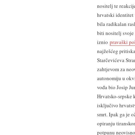
nositelj te reakci
hrvatski identitet
bila radikalan ra
biti nositelj svoj
iznio
pravaški p
najžešćeg pritiska
Starčevićeva Str
zahtjevom za neovi
autonomiju u okv
vođa bio Josip Jur
Hrvatsko-srpske ko
isključivo hrvats
smrt. Ipak ga je o
opiranju tiransko
potpunu neovisnos