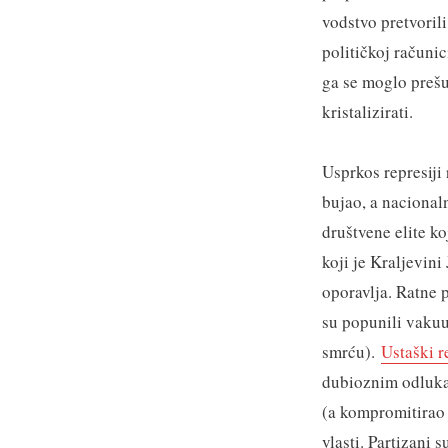
vodstvo pretvoril
političkoj računic
ga se moglo prešu
kristalizirati.
Usprkos represiji 
bujao, a nacional
društvene elite ko
koji je Kraljevini
oporavlja. Ratne p
su popunili vakuu
smrću).
Ustaški 
dubioznim odlukam
(a kompromitirao 
vlasti. Partizani s