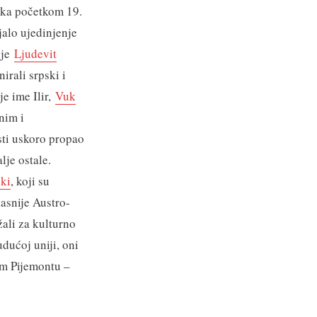
etka početkom 19.
jalo ujedinjenje
 je
Ljudevit
nirali srpski i
je ime Ilir,
Vuk
nim i
sti uskoro propao
lje ostale.
ki
, koji su
asnije Austro-
žali za kulturno
udućoj uniji, oni
om Pijemontu –