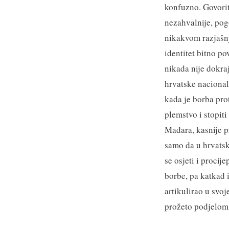
konfuzno. Govorit
nezahvalnije, pog
nikakvom razjašnje
identitet bitno po
nikada nije dokraj
hrvatske nacional
kada je borba pro
plemstvo i stopit
Mađara, kasnije pr
samo da u hrvatsk
se osjeti i procij
borbe, pa katkad 
artikulirao u svoj
prožeto podjelom 