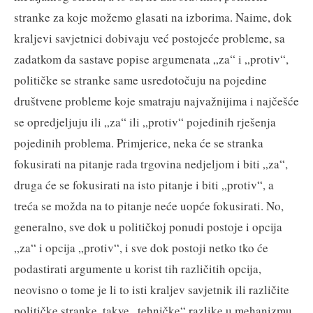
stranke za koje možemo glasati na izborima. Naime, dok
kraljevi savjetnici dobivaju već postojeće probleme, sa
zadatkom da sastave popise argumenata „za“ i „protiv“,
političke se stranke same usredotočuju na pojedine
društvene probleme koje smatraju najvažnijima i najčešće
se opredjeljuju ili „za“ ili „protiv“ pojedinih rješenja
pojedinih problema. Primjerice, neka će se stranka
fokusirati na pitanje rada trgovina nedjeljom i biti „za“,
druga će se fokusirati na isto pitanje i biti „protiv“, a
treća se možda na to pitanje neće uopće fokusirati. No,
generalno, sve dok u političkoj ponudi postoje i opcija
„za“ i opcija „protiv“, i sve dok postoji netko tko će
podastirati argumente u korist tih različitih opcija,
neovisno o tome je li to isti kraljev savjetnik ili različite
političke stranke, takve „tehničke“ razlike u mehanizmu