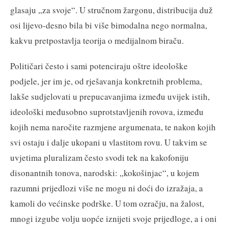
glasaju „za svoje“. U stručnom žargonu, distribucija duž
osi lijevo-desno bila bi više bimodalna nego normalna,
kakvu pretpostavlja teorija o medijalnom biraču.
Političari često i sami potenciraju oštre ideološke
podjele, jer im je, od rješavanja konkretnih problema,
lakše sudjelovati u prepucavanjima između uvijek istih,
ideološki međusobno suprotstavljenih rovova, između
kojih nema naročite razmjene argumenata, te nakon kojih
svi ostaju i dalje ukopani u vlastitom rovu. U takvim se
uvjetima pluralizam često svodi tek na kakofoniju
disonantnih tonova, narodski: „kokošinjac“, u kojem
razumni prijedlozi više ne mogu ni doći do izražaja, a
kamoli do većinske podrške. U tom ozračju, na žalost,
mnogi izgube volju uopće iznijeti svoje prijedloge, a i oni