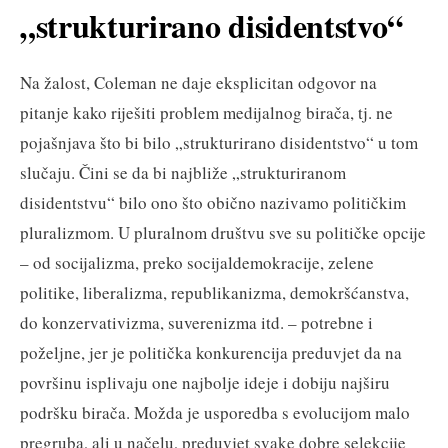
„strukturirano disidentstvo“
Na žalost, Coleman ne daje eksplicitan odgovor na
pitanje kako riješiti problem medijalnog birača, tj. ne
pojašnjava što bi bilo „strukturirano disidentstvo“ u tom
slučaju. Čini se da bi najbliže „strukturiranom
disidentstvu“ bilo ono što obično nazivamo političkim
pluralizmom. U pluralnom društvu sve su političke opcije
– od socijalizma, preko socijaldemokracije, zelene
politike, liberalizma, republikanizma, demokršćanstva,
do konzervativizma, suverenizma itd. – potrebne i
poželjne, jer je politička konkurencija preduvjet da na
površinu isplivaju one najbolje ideje i dobiju najširu
podršku birača. Možda je usporedba s evolucijom malo
pregruba, ali u načelu, preduvjet svake dobre selekcije