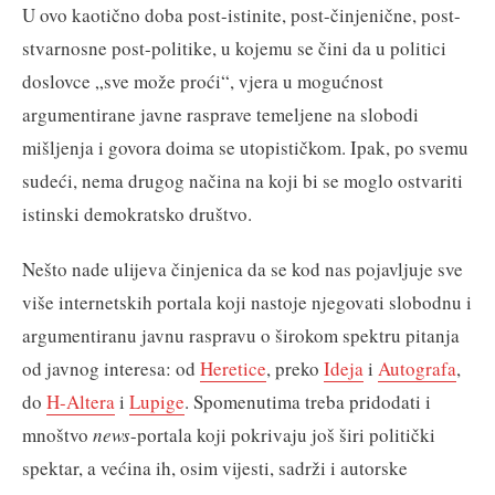
U ovo kaotično doba post-istinite, post-činjenične, post-
stvarnosne post-politike, u kojemu se čini da u politici
doslovce „sve može proći“, vjera u mogućnost
argumentirane javne rasprave temeljene na slobodi
mišljenja i govora doima se utopističkom. Ipak, po svemu
sudeći, nema drugog načina na koji bi se moglo ostvariti
istinski demokratsko društvo.
Nešto nade ulijeva činjenica da se kod nas pojavljuje sve
više internetskih portala koji nastoje njegovati slobodnu i
argumentiranu javnu raspravu o širokom spektru pitanja
od javnog interesa: od
Heretice
, preko
Ideja
i
Autografa
,
do
H-Altera
i
Lupige
. Spomenutima treba pridodati i
mnoštvo
news
-portala koji pokrivaju još širi politički
spektar, a većina ih, osim vijesti, sadrži i autorske