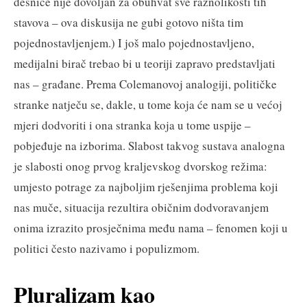
desnice nije dovoljan za obuhvat sve raznolikosti tih
stavova – ova diskusija ne gubi gotovo ništa tim
pojednostavljenjem.) I još malo pojednostavljeno,
medijalni birač trebao bi u teoriji zapravo predstavljati
nas – građane. Prema Colemanovoj analogiji, političke
stranke natječu se, dakle, u tome koja će nam se u većoj
mjeri dodvoriti i ona stranka koja u tome uspije –
pobjeđuje na izborima. Slabost takvog sustava analogna
je slabosti onog prvog kraljevskog dvorskog režima:
umjesto potrage za najboljim rješenjima problema koji
nas muče, situacija rezultira običnim dodvoravanjem
onima izrazito prosječnima među nama – fenomen koji u
politici često nazivamo i populizmom.
Pluralizam kao