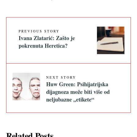
PREVIOUS STORY
Ivana Zlatarić: Zašto je
pokrenuta Heretica?
NEXT STORY
Huw Green: Psihijatrijska
dijagnoza može biti više od
neljubazne „etikete“
Related Posts