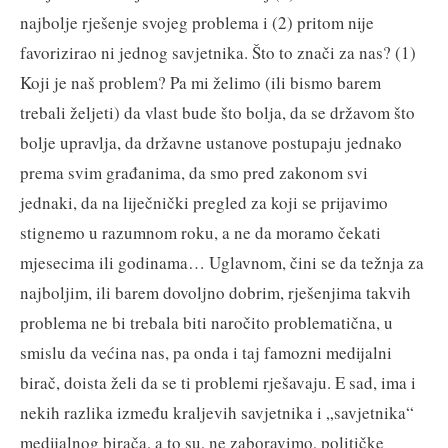
najbolje rješenje svojeg problema i (2) pritom nije
favorizirao ni jednog savjetnika. Što to znači za nas? (1)
Koji je naš problem? Pa mi želimo (ili bismo barem
trebali željeti) da vlast bude što bolja, da se državom što
bolje upravlja, da državne ustanove postupaju jednako
prema svim građanima, da smo pred zakonom svi
jednaki, da na liječnički pregled za koji se prijavimo
stignemo u razumnom roku, a ne da moramo čekati
mjesecima ili godinama… Uglavnom, čini se da težnja za
najboljim, ili barem dovoljno dobrim, rješenjima takvih
problema ne bi trebala biti naročito problematična, u
smislu da većina nas, pa onda i taj famozni medijalni
birač, doista želi da se ti problemi rješavaju. E sad, ima i
nekih razlika između kraljevih savjetnika i „savjetnika“
medijalnog birača, a to su, ne zaboravimo, političke