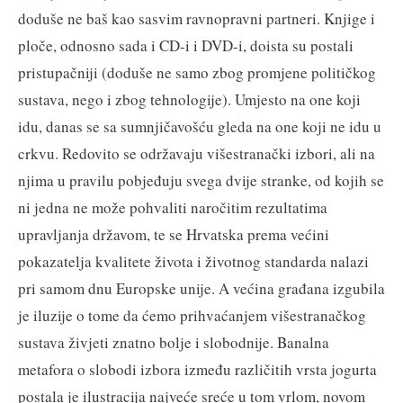
doduše ne baš kao sasvim ravnopravni partneri. Knjige i
ploče, odnosno sada i CD-i i DVD-i, doista su postali
pristupačniji (doduše ne samo zbog promjene političkog
sustava, nego i zbog tehnologije). Umjesto na one koji
idu, danas se sa sumnjičavošću gleda na one koji ne idu u
crkvu. Redovito se održavaju višestranački izbori, ali na
njima u pravilu pobjeđuju svega dvije stranke, od kojih se
ni jedna ne može pohvaliti naročitim rezultatima
upravljanja državom, te se Hrvatska prema većini
pokazatelja kvalitete života i životnog standarda nalazi
pri samom dnu Europske unije. A većina građana izgubila
je iluzije o tome da ćemo prihvaćanjem višestranačkog
sustava živjeti znatno bolje i slobodnije. Banalna
metafora o slobodi izbora između različitih vrsta jogurta
postala je ilustracija najveće sreće u tom vrlom, novom