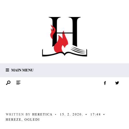
MAIN MENU
WRITTEN BY
HERETICA
•
15. 2. 2020.
•
17:48
•
HEREZE
,
OGLEDI