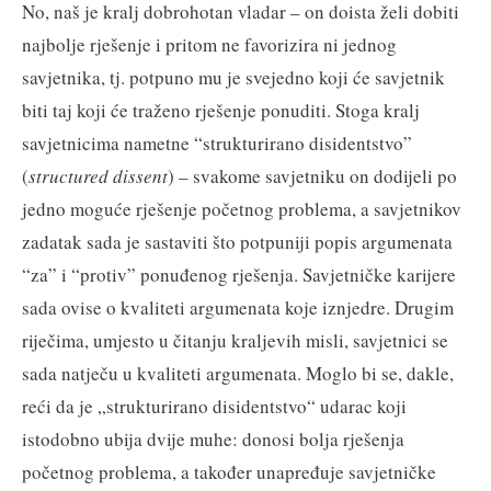
No, naš je kralj dobrohotan vladar – on doista želi dobiti
najbolje rješenje i pritom ne favorizira ni jednog
savjetnika, tj. potpuno mu je svejedno koji će savjetnik
biti taj koji će traženo rješenje ponuditi. Stoga kralj
savjetnicima nametne “strukturirano disidentstvo”
(
structured dissent
) – svakome savjetniku on dodijeli po
jedno moguće rješenje početnog problema, a savjetnikov
zadatak sada je sastaviti što potpuniji popis argumenata
“za” i “protiv” ponuđenog rješenja. Savjetničke karijere
sada ovise o kvaliteti argumenata koje iznjedre. Drugim
riječima, umjesto u čitanju kraljevih misli, savjetnici se
sada natječu u kvaliteti argumenata. Moglo bi se, dakle,
reći da je „strukturirano disidentstvo“ udarac koji
istodobno ubija dvije muhe: donosi bolja rješenja
početnog problema, a također unapređuje savjetničke