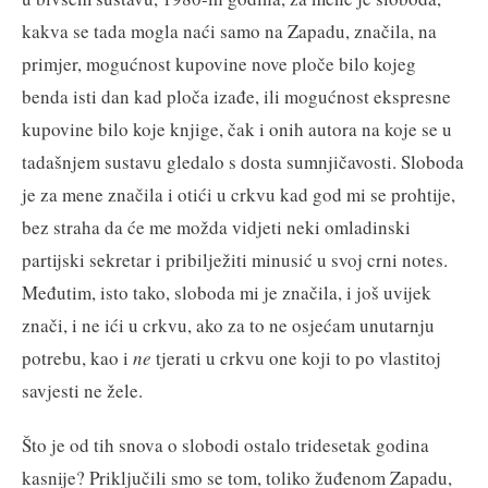
kakva se tada mogla naći samo na Zapadu, značila, na
primjer, mogućnost kupovine nove ploče bilo kojeg
benda isti dan kad ploča izađe, ili mogućnost ekspresne
kupovine bilo koje knjige, čak i onih autora na koje se u
tadašnjem sustavu gledalo s dosta sumnjičavosti. Sloboda
je za mene značila i otići u crkvu kad god mi se prohtije,
bez straha da će me možda vidjeti neki omladinski
partijski sekretar i pribilježiti minusić u svoj crni notes.
Međutim, isto tako, sloboda mi je značila, i još uvijek
znači, i ne ići u crkvu, ako za to ne osjećam unutarnju
potrebu, kao i
ne
tjerati u crkvu one koji to po vlastitoj
savjesti ne žele.
Što je od tih snova o slobodi ostalo tridesetak godina
kasnije? Priključili smo se tom, toliko žuđenom Zapadu,