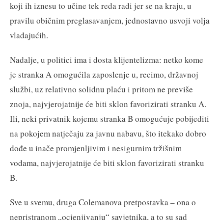
koji ih iznesu to učine tek reda radi jer se na kraju, u
pravilu običnim preglasavanjem, jednostavno usvoji volja
vladajućih.
Nadalje, u politici ima i dosta klijentelizma: netko kome
je stranka A omogućila zaposlenje u, recimo, državnoj
službi, uz relativno solidnu plaću i pritom ne previše
znoja, najvjerojatnije će biti sklon favorizirati stranku A.
Ili, neki privatnik kojemu stranka B omogućuje pobijediti
na pokojem natječaju za javnu nabavu, što itekako dobro
dođe u inače promjenljivim i nesigurnim tržišnim
vodama, najvjerojatnije će biti sklon favorizirati stranku
B.
Sve u svemu, druga Colemanova pretpostavka – ona o
nepristranom „ocjenjivanju“ savjetnika, a to su sad