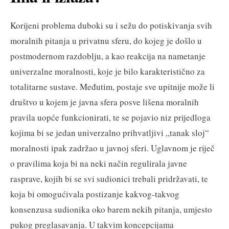
Korijeni problema duboki su i sežu do potiskivanja svih
moralnih pitanja u privatnu sferu, do kojeg je došlo u
postmodernom razdoblju, a kao reakcija na nametanje
univerzalne moralnosti, koje je bilo karakteristično za
totalitarne sustave. Međutim, postaje sve upitnije može li
društvo u kojem je javna sfera posve lišena moralnih
pravila uopće funkcionirati, te se pojavio niz prijedloga
kojima bi se jedan univerzalno prihvatljivi „tanak sloj“
moralnosti ipak zadržao u javnoj sferi. Uglavnom je riječ
o pravilima koja bi na neki način regulirala javne
rasprave, kojih bi se svi sudionici trebali pridržavati, te
koja bi omogućivala postizanje kakvog-takvog
konsenzusa sudionika oko barem nekih pitanja, umjesto
pukog preglasavanja. U takvim koncepcijama