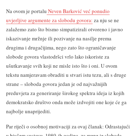
Na ovom je portalu
N
eve
n Barković već ponudio
uvjerljive argumente za slobodu govora
:
za nju se ne
zalažemo zato što bismo simpatizirali otvoreno i javno
iskazivanje mržnje ili pozivanje na nasilje prema
drugima i drugačijima, nego zato što ograničavanje
slobode govora vlastodršci vrlo lako iskoriste za
ušutkavanje svih koji ne misle isto što i oni. U ovom
tekstu namjeravam obraditi u stvari istu tezu, ali s druge
strane – sloboda govora jedan je od najvažnijih
preduvjeta za generiranje širokog spektra ideja iz kojih
demokratsko društvo onda može izdvojiti one koje će ga
najbolje unaprijediti.
Par riječi o osobnoj motivaciji za ovaj članak: Odrastajući
u bivšem sustavu, 1980-ih godina, za mene je sloboda,