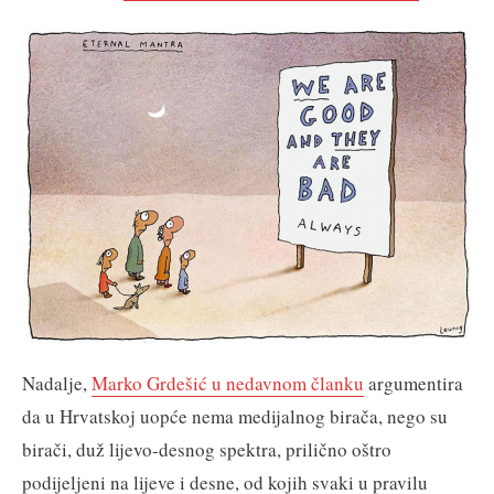
Nadalje,
Marko Grdešić u nedavnom članku
argumentira
da u Hrvatskoj uopće nema medijalnog birača, nego su
birači, duž lijevo-desnog spektra, prilično oštro
podijeljeni na lijeve i desne, od kojih svaki u pravilu