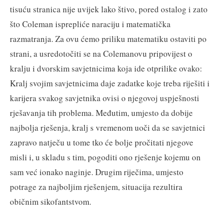
tisuću stranica nije uvijek lako štivo, pored ostalog i zato
što Coleman isprepliće naraciju i matematička
razmatranja. Za ovu ćemo priliku matematiku ostaviti po
strani, a usredotočiti se na Colemanovu pripovijest o
kralju i dvorskim savjetnicima koja ide otprilike ovako:
Kralj svojim savjetnicima daje zadatke koje treba riješiti i
karijera svakog savjetnika ovisi o njegovoj uspješnosti
rješavanja tih problema. Međutim, umjesto da dobije
najbolja rješenja, kralj s vremenom uoči da se savjetnici
zapravo natječu u tome tko će bolje pročitati njegove
misli i, u skladu s tim, pogoditi ono rješenje kojemu on
sam već ionako naginje. Drugim riječima, umjesto
potrage za najboljim rješenjem, situacija rezultira
običnim sikofantstvom.