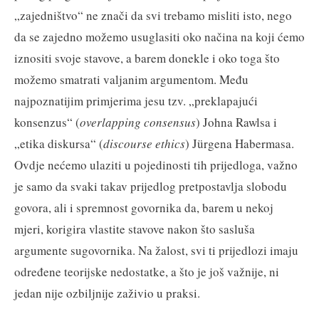
„zajedništvo“ ne znači da svi trebamo misliti isto, nego
da se zajedno možemo usuglasiti oko načina na koji ćemo
iznositi svoje stavove, a barem donekle i oko toga što
možemo smatrati valjanim argumentom. Među
najpoznatijim primjerima jesu tzv. „preklapajući
konsenzus“ (
overlapping consensus
) Johna Rawlsa i
„etika diskursa“ (
discourse ethics
) Jürgena Habermasa.
Ovdje nećemo ulaziti u pojedinosti tih prijedloga, važno
je samo da svaki takav prijedlog pretpostavlja slobodu
govora, ali i spremnost govornika da, barem u nekoj
mjeri, korigira vlastite stavove nakon što sasluša
argumente sugovornika. Na žalost, svi ti prijedlozi imaju
određene teorijske nedostatke, a što je još važnije, ni
jedan nije ozbiljnije zaživio u praksi.