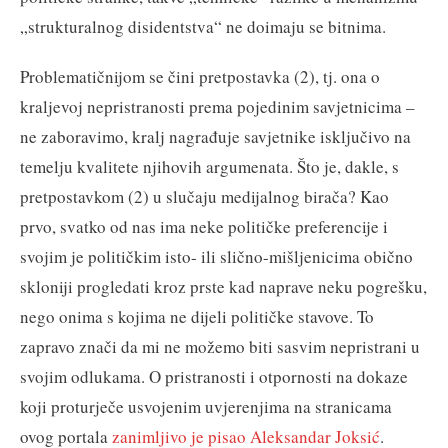
„strukturalnog disidentstva“ ne doimaju se bitnima.
Problematičnijom se čini pretpostavka (2), tj. ona o
kraljevoj nepristranosti prema pojedinim savjetnicima –
ne zaboravimo, kralj nagrađuje savjetnike isključivo na
temelju kvalitete njihovih argumenata. Što je, dakle, s
pretpostavkom (2) u slučaju medijalnog birača? Kao
prvo, svatko od nas ima neke političke preferencije i
svojim je političkim isto- ili slično-mišljenicima obično
skloniji progledati kroz prste kad naprave neku pogrešku,
nego onima s kojima ne dijeli političke stavove. To
zapravo znači da mi ne možemo biti sasvim nepristrani u
svojim odlukama. O pristranosti i otpornosti na dokaze
koji proturječe usvojenim uvjerenjima na stranicama
ovog portala
zanimljivo je pisao Aleksandar Joksić
.