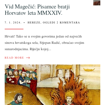
Vid Magečić: Pisamce bratji
Horvatov leta MMXXIV.
7. 1. 2024.
•
HEREZE
,
OGLEDI
2 KOMENTARA
Hrvati! Tako se u svojim govorima jedan od najvećih
sinova hrvatskoga sela, Stjepan Radić, obraćao svojim
sunarodnjacima. Riječju kojoj
...
→
READ MORE