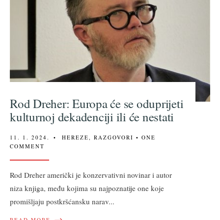
Rod Dreher: Europa će se oduprijeti
kulturnoj dekadenciji ili će nestati
11. 1. 2024.
•
HEREZE
,
RAZGOVORI
• ONE
COMMENT
Rod Dreher američki je konzervativni novinar i autor
niza knjiga, među kojima su najpoznatije one koje
promišljaju postkršćansku narav
...
→
READ MORE