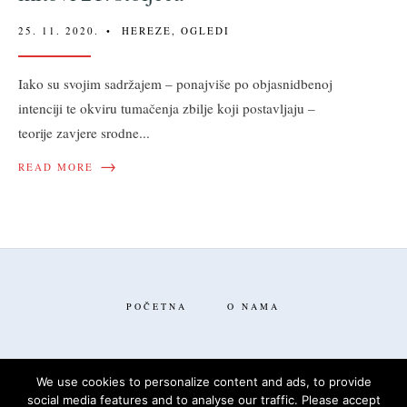
25. 11. 2020.
•
HEREZE
,
OGLEDI
Iako su svojim sadržajem – ponajviše po objasnidbenoj
intenciji te okviru tumačenja zbilje koji postavljaju –
teorije zavjere srodne
...
→
READ MORE
POČETNA
O NAMA
We use cookies to personalize content and ads, to provide
social media features and to analyse our traffic. Please accept