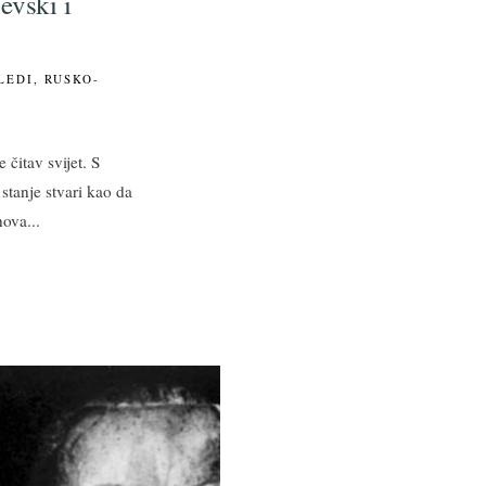
evski i
LEDI
,
RUSKO-
čitav svijet. S
tanje stvari kao da
znova
...