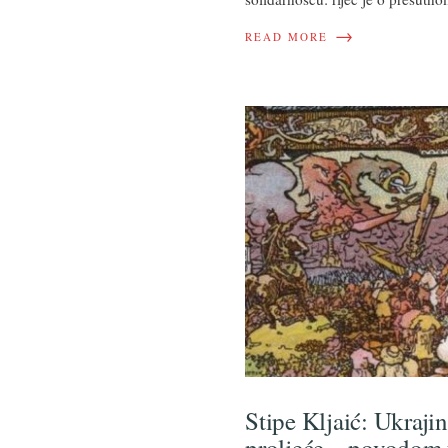
→
READ MORE
Stipe Kljaić: Ukraji
proljeće – povodom 