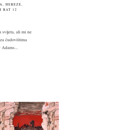
KA
,
HEREZE
,
I RAT
12
 svijeta, ali mi ne
za čudovištima
cy Adams
...