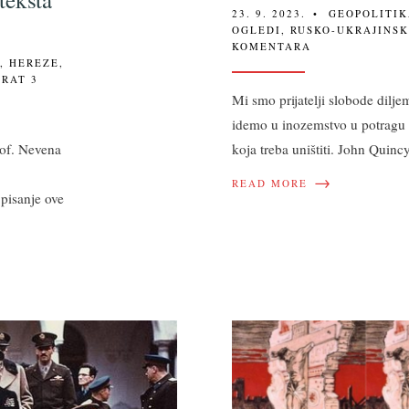
23. 9. 2023.
•
GEOPOLITI
OGLEDI
,
RUSKO-UKRAJINSK
KOMENTARA
A
,
HEREZE
,
 RAT
3
Mi smo prijatelji slobode diljem
idemo u inozemstvo u potragu 
rof. Nevena
koja treba uništiti. John Quin
→
READ MORE
 pisanje ove