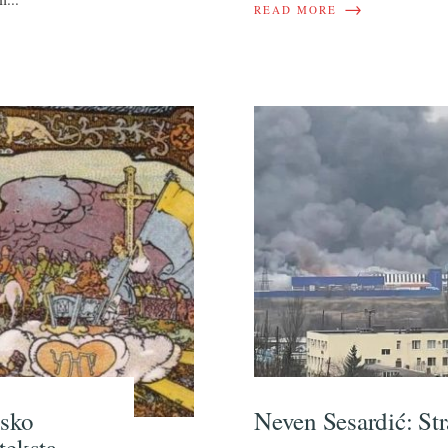
→
READ MORE
nsko
Neven Sesardić: Str
teksta