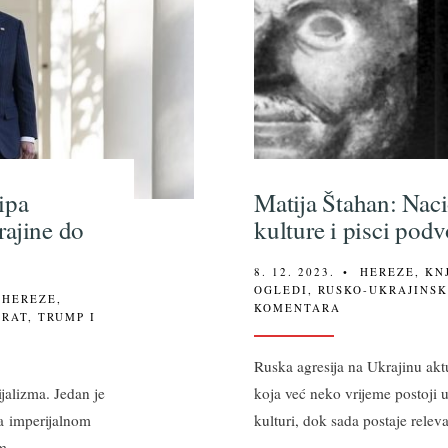
ipa
Matija Štahan: Nac
rajine do
kulture i pisci pod
8. 12. 2023.
•
HEREZE
,
KN
OGLEDI
,
RUSKO-UKRAJINSK
,
HEREZE
,
KOMENTARA
 RAT
,
TRUMP I
Ruska agresija na Ukrajinu aktu
jalizma. Jedan je
koja već neko vrijeme postoji u
a imperijalnom
kulturi, dok sada postaje relev
om
...