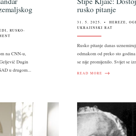
sandar
Stipe Kljaić: Dostoj
 zemaljskog
rusko pitanje
31. 5. 2025.
•
HEREZE
,
OG
UKRAJINSKI RAT
EDI
,
RUSKO-
MENT
Rusko pitanje danas uznemiruje 
iom na CNN-u,
odmakom od preko sto godina s
Geljevič Dugin
se nije promijenilo. Svijet se i
i SAD u drugom
...
→
READ MORE