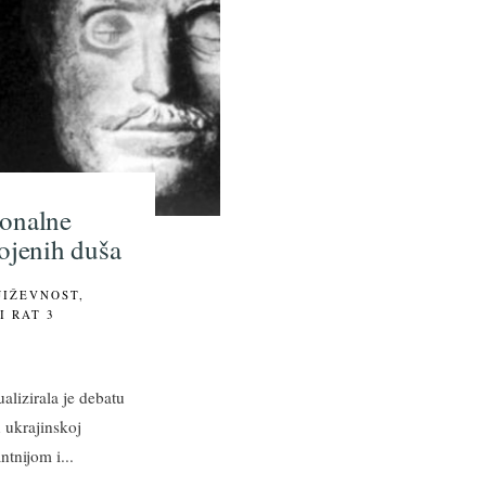
ionalne
vojenih duša
JIŽEVNOST
,
I RAT
3
alizirala je debatu
 ukrajinskoj
antnijom i
...