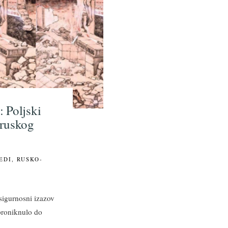
 Poljski
 ruskog
EDI
,
RUSKO-
 sigurnosni izazov
proniknulo do