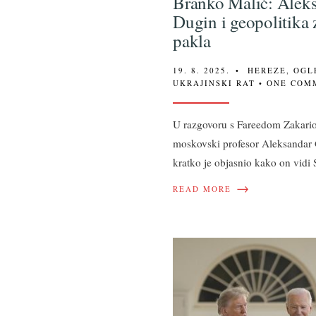
Branko Malić: Alek
Dugin i geopolitika
pakla
19. 8. 2025.
•
HEREZE
,
OGL
UKRAJINSKI RAT
• ONE COM
U razgovoru s Fareedom Zakar
moskovski profesor Aleksandar 
kratko je objasnio kako on vid
→
READ MORE