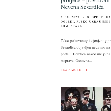
Nevena Sesardića
2. 10. 2023.
•
GEOPOLITIK
OGLEDI
,
RUSKO-UKRAJINSKI
KOMENTARA
Tekst poštovanog i cijenjenog p
Sesardića objavljen nedavno na
portalu Heretica naveo me je na
rasprave. Osnovna
...
→
READ MORE