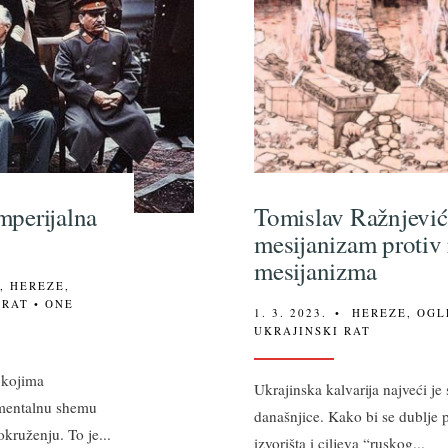
mperijalna
Tomislav Ražnjević:
mesijanizam protiv
mesijanizma
A
,
HEREZE
,
 RAT
• ONE
1. 3. 2023.
•
HEREZE
,
OGL
UKRAJINSKI RAT
 kojima
Ukrajinska kalvarija najveći je
 mentalnu shemu
današnjice. Kako bi se dublje 
 okruženju. To je
...
izvorišta i ciljeva “ruskog
...