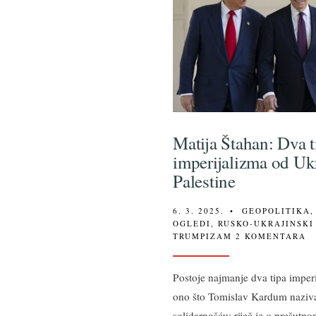
Matija Štahan: Dva t
imperijalizma od Uk
Palestine
6. 3. 2025.
•
GEOPOLITIKA
OGLEDI
,
RUSKO-UKRAJINSKI
TRUMPIZAM
2 KOMENTARA
Postoje najmanje dva tipa imperi
ono što Tomislav Kardum naziv
solidarnošću: riječ je o prešutn