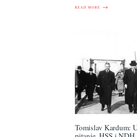
→
READ MORE
Tomislav Kardum: U
pitanje, HSS i NDH