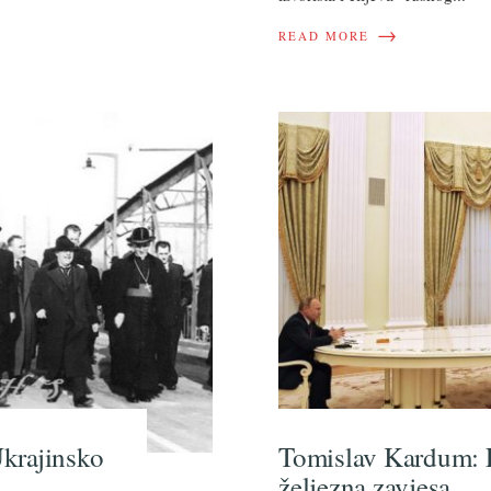
→
READ MORE
krajinsko
Tomislav Kardum: P
željezna zavjesa