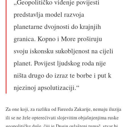
„Geopolitičko viđenje povijesti
predstavlja model razvoja
planetarne dvojnosti do krajnjih
granica. Kopno i More proširuju
svoju iskonsku sukobljenost na cijeli
planet. Povijest ljudskog roda nije
ništa drugo do izraz te borbe i put k
njezinoj apsolutizaciji.“
Za one koji, za razliku od Fareeda Zakarije, nemaju iluzija
ili se ne žele opterećivati slojevitim objašnjenjima ruske
geopolitičke duše, čiji je Dugin ovlašteni tumač, stvar bi