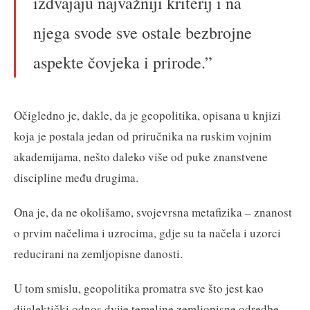
izdvajaju najvažniji kriterij i na
njega svode sve ostale bezbrojne
aspekte čovjeka i prirode.”
Očigledno je, dakle, da je geopolitika, opisana u knjizi
koja je postala jedan od priručnika na ruskim vojnim
akademijama, nešto daleko više od puke znanstvene
discipline među drugima.
Ona je, da ne okolišamo, svojevrsna metafizika – znanost
o prvim načelima i uzrocima, gdje su ta načela i uzorci
reducirani na zemljopisne danosti.
U tom smislu, geopolitika promatra sve što jest kao
dijalektički odnos dvije temeljne zemljopisne odredbe –