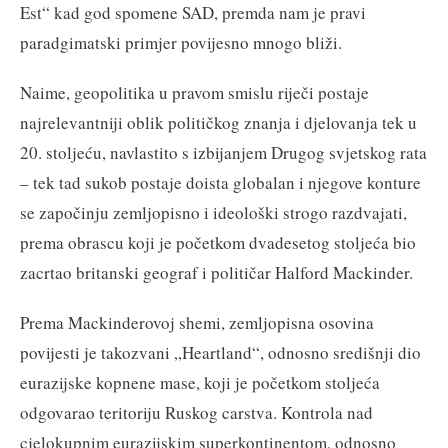
Est“ kad god spomene SAD, premda nam je pravi
paradgimatski primjer povijesno mnogo bliži.
Naime, geopolitika u pravom smislu riječi postaje
najrelevantniji oblik političkog znanja i djelovanja tek u
20. stoljeću, navlastito s izbijanjem Drugog svjetskog rata
– tek tad sukob postaje doista globalan i njegove konture
se započinju zemljopisno i ideološki strogo razdvajati,
prema obrascu koji je početkom dvadesetog stoljeća bio
zacrtao britanski geograf i političar Halford Mackinder.
Prema Mackinderovoj shemi, zemljopisna osovina
povijesti je takozvani „Heartland“, odnosno središnji dio
eurazijske kopnene mase, koji je početkom stoljeća
odgovarao teritoriju Ruskog carstva. Kontrola nad
cjelokupnim eurazijskim superkontinentom, odnosno