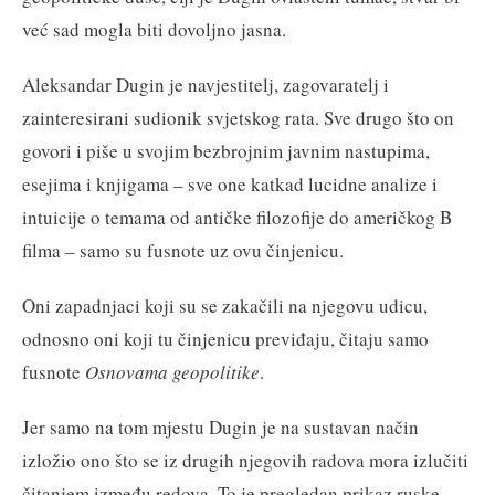
već sad mogla biti dovoljno jasna.
Aleksandar Dugin je navjestitelj, zagovaratelj i
zainteresirani sudionik svjetskog rata. Sve drugo što on
govori i piše u svojim bezbrojnim javnim nastupima,
esejima i knjigama – sve one katkad lucidne analize i
intuicije o temama od antičke filozofije do američkog B
filma – samo su fusnote uz ovu činjenicu.
Oni zapadnjaci koji su se zakačili na njegovu udicu,
odnosno oni koji tu činjenicu previđaju, čitaju samo
fusnote
Osnovama geopolitike
.
Jer samo na tom mjestu Dugin je na sustavan način
izložio ono što se iz drugih njegovih radova mora izlučiti
čitanjem između redova. To je pregledan prikaz ruske