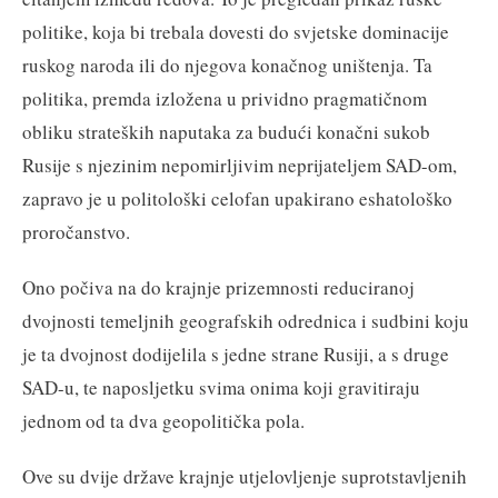
politike, koja bi trebala dovesti do svjetske dominacije
ruskog naroda ili do njegova konačnog uništenja. Ta
politika, premda izložena u prividno pragmatičnom
obliku strateških naputaka za budući konačni sukob
Rusije s njezinim nepomirljivim neprijateljem SAD-om,
zapravo je u politološki celofan upakirano eshatološko
proročanstvo.
Ono počiva na do krajnje prizemnosti reduciranoj
dvojnosti temeljnih geografskih odrednica i sudbini koju
je ta dvojnost dodijelila s jedne strane Rusiji, a s druge
SAD-u, te naposljetku svima onima koji gravitiraju
jednom od ta dva geopolitička pola.
Ove su dvije države krajnje utjelovljenje suprotstavljenih