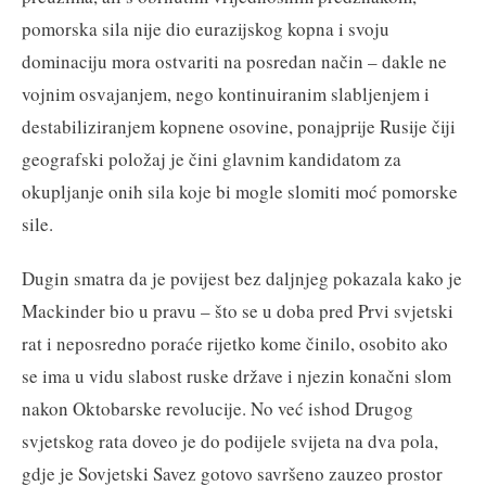
pomorska sila nije dio eurazijskog kopna i svoju
dominaciju mora ostvariti na posredan način – dakle ne
vojnim osvajanjem, nego kontinuiranim slabljenjem i
destabiliziranjem kopnene osovine, ponajprije Rusije čiji
geografski položaj je čini glavnim kandidatom za
okupljanje onih sila koje bi mogle slomiti moć pomorske
sile.
Dugin smatra da je povijest bez daljnjeg pokazala kako je
Mackinder bio u pravu – što se u doba pred Prvi svjetski
rat i neposredno poraće rijetko kome činilo, osobito ako
se ima u vidu slabost ruske države i njezin konačni slom
nakon Oktobarske revolucije. No već ishod Drugog
svjetskog rata doveo je do podijele svijeta na dva pola,
gdje je Sovjetski Savez gotovo savršeno zauzeo prostor