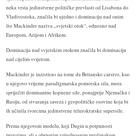
neka vrsta jedinstvene političke prevlasti od Lisabona do
Vladivostoka, značila bi ujedno i dominaciju nad onim
što Mackinder naziva „svjetski otok“, odnosno nad
Europom, Azijom i Afrikom.
Dominacija nad svjetskim otokom značila bi dominaciju
nad cijelim svijetom.
Mackinder je inzistirao na tome da Britansko carstvo, kao
u njegovo vrijeme paradigmatska pomorska sila, mora
spriječiti dominantne kopnene sile, ponajprije Njemačku i
Rusiju, od stvaranja saveza i geopolitičke osovine koja bi
ih učinila tvorcima jedinstvene telurokratske supersile.
Prema njegovom modelu, koji Dugin u potpunosti
preuzima, ali s obrnutim vrijednosnim predznakom,