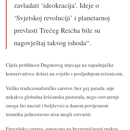
zavladati ‘ideokracija’. Ideje o
‘Svjetskoj revoluciji’ i planetarnoj
prevlasti Trećeg Reicha bile su
nagovještaj takvog ishoda“.
Cijela perfidnost Duginovog utjecaja na zapadnjačke
konzervativce dolazi na svjetlo s posljednjom rečenicom.
Veliko tradicionalističko carstvo, bez gej parada, nije
nekakva globalna kršćanska pastorala, nego ostvarenje
onoga što nacisti i boljševici u danom povijesnom
trenutku jednostavno nisu mogli ostvariti.
Eurazijsko carstvo, osnovano na bezgraničnosti ruskog