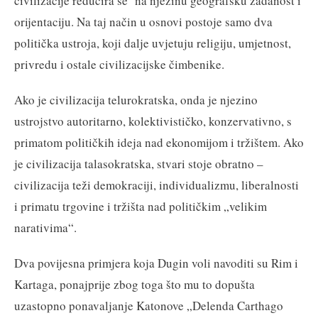
civilizacije reducira se na njezinu geografsku zadanost i
orijentaciju. Na taj način u osnovi postoje samo dva
politička ustroja, koji dalje uvjetuju religiju, umjetnost,
privredu i ostale civilizacijske čimbenike.
Ako je civilizacija telurokratska, onda je njezino
ustrojstvo autoritarno, kolektivističko, konzervativno, s
primatom političkih ideja nad ekonomijom i tržištem. Ako
je civilizacija talasokratska, stvari stoje obratno –
civilizacija teži demokraciji, individualizmu, liberalnosti
i primatu trgovine i tržišta nad političkim „velikim
narativima“.
Dva povijesna primjera koja Dugin voli navoditi su Rim i
Kartaga, ponajprije zbog toga što mu to dopušta
uzastopno ponavaljanje Katonove „Delenda Carthago