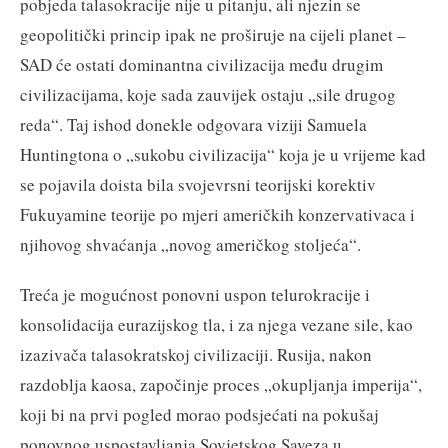
pobjeda talasokracije nije u pitanju, ali njezin se
geopolitički princip ipak ne proširuje na cijeli planet –
SAD će ostati dominantna civilizacija među drugim
civilizacijama, koje sada zauvijek ostaju „sile drugog
reda“. Taj ishod donekle odgovara viziji Samuela
Huntingtona o „sukobu civilizacija“ koja je u vrijeme kad
se pojavila doista bila svojevrsni teorijski korektiv
Fukuyamine teorije po mjeri američkih konzervativaca i
njihovog shvaćanja „novog američkog stoljeća“.
Treća je mogućnost ponovni uspon telurokracije i
konsolidacija eurazijskog tla, i za njega vezane sile, kao
izazivača talasokratskoj civilizaciji. Rusija, nakon
razdoblja kaosa, započinje proces „okupljanja imperija“,
koji bi na prvi pogled morao podsjećati na pokušaj
ponovnog uspostavljanja Sovjetskog Saveza u