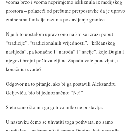
veoma brzo i veoma neprimjetno iskliznula iz medijskog
prostora – polazeći od prešutne pretpostavke da je upravo
eminentna funkcija razuma postavljanje granice.
Nije li to uostalom upravo ono na što se izrazi poput
“tradicije”, “tradicionalnih vrijednosti”, “kršćanskog
naslijeđa”, pa konačno i “naroda” i “nacije”, koje Dugin i
njegovi brojni poštovatelji na Zapadu vole ponavljati, u
konačnici svode?
Odgovor na to pitanje, ako bi ga postavili Aleksandru
Geljeviču, bio bi jednoznačno: “Ne!”
Šteta samo što mu ga gotovo nitko ne postavlja.
U nastavku ćemo se uhvatiti toga pothvata, no samo
parcijalno – nećemo pitati samog Dugina, koji nam nije