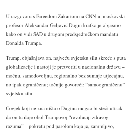
U razgovoru s Fareedom Zakariom na CNN-u, moskovski
profesor Aleksandar Geljevič Dugin kratko je objasnio
kako on vidi SAD u drugom predsjedničkom mandatu
Donalda Trumpa.
Trump, objašnjava on, najveću svjetsku silu skreće s puta
globalizacije i nastoji je pretvoriti u nacionalnu državu –
moćnu, samodovoljnu, regionalno bez sumnje utjecajnu,
no ipak ograničenu; točnije govoreći: “samoograničenu“
svjetsku silu.
Čovjek koji ne zna ništa o Duginu mogao bi steći utisak
da on tu daje obol Trumpovoj “revoluciji zdravog
razuma” – pokretu pod parolom koja je, zanimljivo,