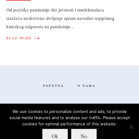
Od početka pandemije dio javnosti i intelektualaca
izražava neskriveno divljenje spram navodno uspješnog
kineskog odgovora na pandemiju
...
→
READ MORE
POČETNA
O NAMA
We use cookies to personalize content and ads, to provide
social media features and to analyse our traffic. Please accept
FACEBOOK
TWITTER
cookies for optimal performance of this website.
Ok
No