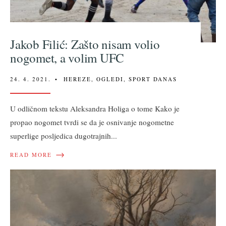
Jakob Filić: Zašto nisam volio
nogomet, a volim UFC
24. 4. 2021.
•
HEREZE
,
OGLEDI
,
SPORT DANAS
U odličnom tekstu Aleksandra Holiga o tome Kako je
propao nogomet tvrdi se da je osnivanje nogometne
superlige posljedica dugotrajnih
...
→
READ MORE