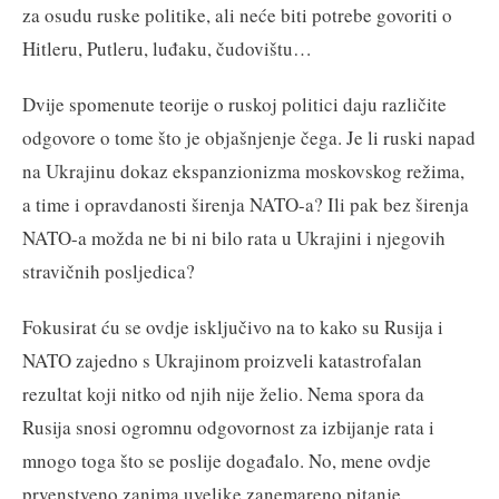
za osudu ruske politike, ali neće biti potrebe govoriti o
Hitleru, Putleru, luđaku, čudovištu…
Dvije spomenute teorije o ruskoj politici daju različite
odgovore o tome što je objašnjenje čega. Je li ruski napad
na Ukrajinu dokaz ekspanzionizma moskovskog režima,
a time i opravdanosti širenja NATO-a? Ili pak bez širenja
NATO-a možda ne bi ni bilo rata u Ukrajini i njegovih
stravičnih posljedica?
Fokusirat ću se ovdje isključivo na to kako su Rusija i
NATO zajedno s Ukrajinom proizveli katastrofalan
rezultat koji nitko od njih nije želio. Nema spora da
Rusija snosi ogromnu odgovornost za izbijanje rata i
mnogo toga što se poslije događalo. No, mene ovdje
prvenstveno zanima uvelike zanemareno pitanje