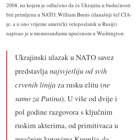
2008. na kojem je odlučeno da će Ukrajina u budućnosti
biti primljena u NATO, William Burns (današnji šef CIA-
je, a u ono vrijeme američki veleposlanik u Rusiji)
napisao je u memorandumu upućenom u Washington:
Ukrajinski ulazak u NATO savez
najsvjetliju od svih
predstavlja
crvenih linija
ne
za rusku elitu (
samo za Putina
). U više od dvije i
pol godine razgovora s ključnim
ruskim akterima, od primitivaca u
do
mračnim kutovima Kremlja