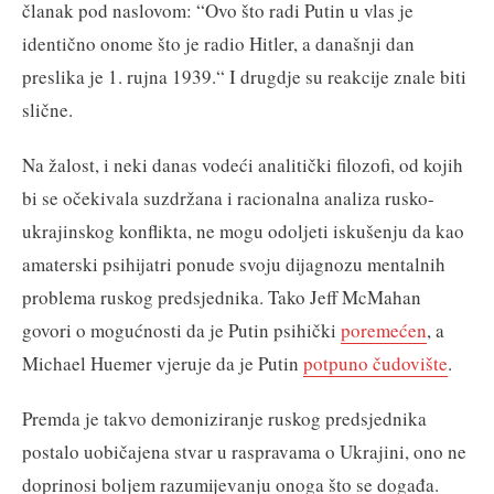
članak pod naslovom: “Ovo što radi Putin u vlas je
identično onome što je radio Hitler, a današnji dan
preslika je 1. rujna 1939.“ I drugdje su reakcije znale biti
slične.
Na žalost, i neki danas vodeći analitički filozofi, od kojih
bi se očekivala suzdržana i racionalna analiza rusko-
ukrajinskog konflikta, ne mogu odoljeti iskušenju da kao
amaterski psihijatri ponude svoju dijagnozu mentalnih
problema ruskog predsjednika. Tako Jeff McMahan
govori o mogućnosti da je Putin psihički
poremećen
, a
Michael Huemer vjeruje da je Putin
potpuno čudovište
.
Premda je takvo demoniziranje ruskog predsjednika
postalo uobičajena stvar u raspravama o Ukrajini, ono ne
doprinosi boljem razumijevanju onoga što se događa.