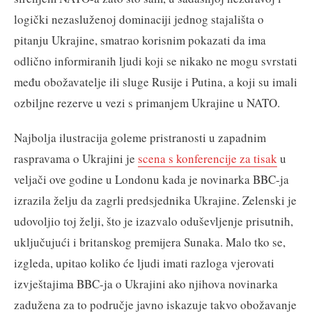
logički nezasluženoj dominaciji jednog stajališta o
pitanju Ukrajine, smatrao korisnim pokazati da ima
odlično informiranih ljudi koji se nikako ne mogu svrstati
među obožavatelje ili sluge Rusije i Putina, a koji su imali
ozbiljne rezerve u vezi s primanjem Ukrajine u NATO.
Najbolja ilustracija goleme pristranosti u zapadnim
raspravama o Ukrajini je
scena s konferencije za tisak
u
veljači ove godine u Londonu kada je novinarka BBC-ja
izrazila želju da zagrli predsjednika Ukrajine. Zelenski je
udovoljio toj želji, što je izazvalo oduševljenje prisutnih,
uključujući i britanskog premijera Sunaka. Malo tko se,
izgleda, upitao koliko će ljudi imati razloga vjerovati
izvještajima BBC-ja o Ukrajini ako njihova novinarka
zadužena za to područje javno iskazuje takvo obožavanje