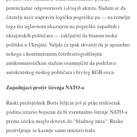
potencijalne odgovornosti i
drugih
aktera. Nadam se da
čitatelji neće napraviti logičku pogrešku pa — na temelju
toga što uglavnom ukazujem na pogreške zapadnih i
ukrajinskih političara — zaključiti da branim rusku
politiku u Ukrajini. Valjda će ipak shvatiti da je apsurdno
nekoga s kontinuiranim četrdesetogodišnjim
antikomunističkim stažem osumnjičiti da podržava
autokratskog ruskog političara i bivšeg KGB-ovca.
Zapadnjaci protiv širenja NATO-a
Ruski predsjednik Boris Jeljcin još je prije tridesetak
godina izrazio bojazan da bi eventualno širenje NATO-a
prema istoku moglo dovesti do “hladnog mira“. Rusko
protivljenje se kasnije samo intenziviralo.