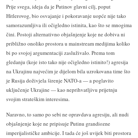
Prije svega, ideja da je Putinov glavni cilj, poput
Hitlerovog, bio osvajanje i pokoravanje uopće nije tako
samorazumljiva ili očigledno istinita, kao što se mnogima
čini. Postoji alternativno objašnjenje koje ne dobiva ni
približno onoliko prostora u mainstream medijima koliko
bi po svojoj argumentaciji zasluživalo. Prema tom
gledanju (koje isto tako nije očigledno istinito!) agresija
na Ukrajinu najvećim je dijelom bila uzrokovana time što
je Rusija doživjela širenje NATO-a — a poglavito
uključenje Ukrajine — kao neprihvatljivu prijetnju
svojim strateškim interesima.
Naravno, to samo po sebi ne opravdava agresiju, ali nudi
objašnjenje koje ne pripisuje Putinu grandiozne
imperijalističke ambicije. I tada će još uvijek biti prostora