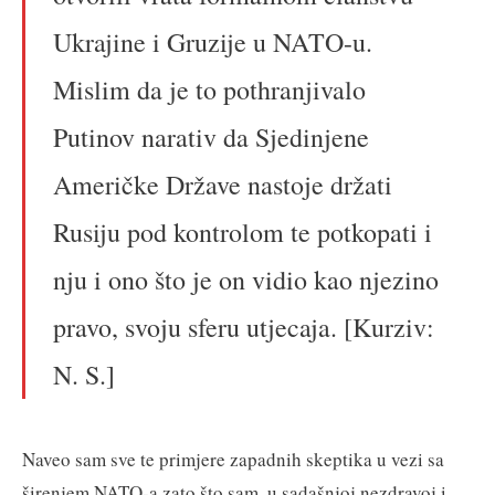
Ukrajine i Gruzije u NATO-u.
Mislim da je to pothranjivalo
Putinov narativ da Sjedinjene
Američke Države nastoje držati
Rusiju pod kontrolom te potkopati i
nju i ono što je on vidio kao njezino
pravo, svoju sferu utjecaja. [Kurziv:
N. S.]
Naveo sam sve te primjere zapadnih skeptika u vezi sa
širenjem NATO-a zato što sam, u sadašnjoj nezdravoj i