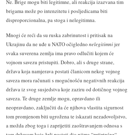
Ne. Brige mogu biti legitimne, ali reakcija izazvana tim
brigama može po intenzitetu i posljedicama biti
disproporcionalna, pa stoga i nelegitimna.
Mnogi će reći da su ruska zabrinutost i pritisak na
Ukrajinu da ne uđe u NATO očigledno
nelegitimni
jer
svaka suverena zemlja ima pravo odlučiti kojem će
vojnom savezu pristupiti. Dobro, ali s druge strane,
država koja namjerava postati članicom nekog vojnog
saveza mora računati s mogućnošću negativnih reakcija
država iz svog susjedstva koje zaziru od dotičnog vojnog
saveza. Te druge zemlje mogu, opravdano ili
neopravdano, zaključiti da će njihova vlastita sigurnost
tom promjenom biti ugrožena te iskazati nezadovoljstvo,
a možda zbog toga i zaprijetiti zaoštravanjem odnosa s
tom državom koja želi postati dio njima “prijetećeg“