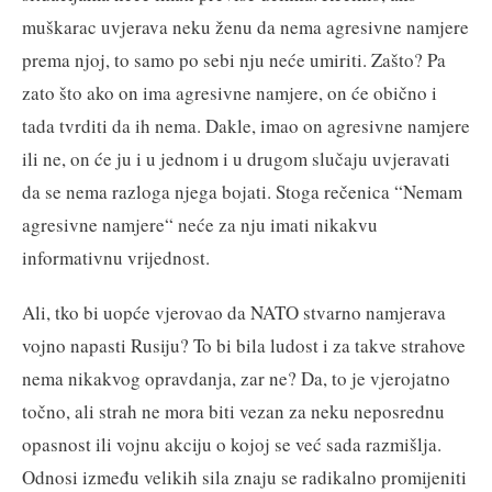
muškarac uvjerava neku ženu da nema agresivne namjere
prema njoj, to samo po sebi nju neće umiriti. Zašto? Pa
zato što ako on ima agresivne namjere, on će obično i
tada tvrditi da ih nema. Dakle, imao on agresivne namjere
ili ne, on će ju i u jednom i u drugom slučaju uvjeravati
da se nema razloga njega bojati. Stoga rečenica “Nemam
agresivne namjere“ neće za nju imati nikakvu
informativnu vrijednost.
Ali, tko bi uopće vjerovao da NATO stvarno namjerava
vojno napasti Rusiju? To bi bila ludost i za takve strahove
nema nikakvog opravdanja, zar ne? Da, to je vjerojatno
točno, ali strah ne mora biti vezan za neku neposrednu
opasnost ili vojnu akciju o kojoj se već sada razmišlja.
Odnosi između velikih sila znaju se radikalno promijeniti