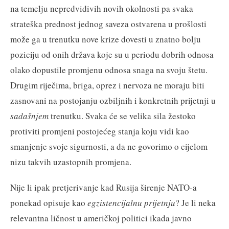
na temelju nepredvidivih novih okolnosti pa svaka
strateška prednost jednog saveza ostvarena u prošlosti
može ga u trenutku nove krize dovesti u znatno bolju
poziciju od onih država koje su u periodu dobrih odnosa
olako dopustile promjenu odnosa snaga na svoju štetu.
Drugim riječima, briga, oprez i nervoza ne moraju biti
zasnovani na postojanju ozbiljnih i konkretnih prijetnji u
sadašnjem
trenutku. Svaka će se velika sila žestoko
protiviti promjeni postojećeg stanja koju vidi kao
smanjenje svoje sigurnosti, a da ne govorimo o cijelom
nizu takvih uzastopnih promjena.
Nije li ipak pretjerivanje kad Rusija širenje NATO-a
ponekad opisuje kao
egzistencijalnu prijetnju
? Je li neka
relevantna ličnost u američkoj politici ikada javno