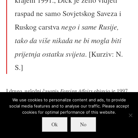
raspad ne samo Sovjetskog Saveza i
nego i same Rusije,
Ruskog carstva
tako da više nikada ne bi mogla biti
prijetnja ostatku svijeta
. [Kurziv: N.
S.]
I drugo, ugledni časopis
Foreign Affairs
objavio je 1997.
članak
“A geostrategy for Eurasia“ Zbigniewa
We use cookies to personalize content and ads, to provide
social media features and to analyse our traffic. Please accept
Brzezinskog, nekadašnjeg Carterovog savjetnika za
cookies for optimal performance of this website.
nacionalnu sigurnost. Tu se izlaže strategija kojom bi se
Ok
No
političkim manevriranjem i diplomatskim
manipulacijama spriječilo pojavljivanje “neprijateljske