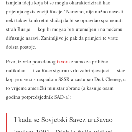
iznijela ideju koja bi se mogla okarakterizirati kao
prijetnja egzistenciji Rusije? Naravno, nije nužno navesti
neki takav konkretni slučaj da bi se opravdao spomenuti
strah Rusije — koji bi mogao biti utemeljen i na nečemu
difuznije naravi. Zanimljivo je pak da primjeri te vrste
doista postoje.
Prvo, iz vrlo pouzdanog
izvora
znamo za prilično
radikalan — i za Ruse sigurno vrlo zabrinjavajući — stav
koji je u vezi s raspadom SSSR-a zastupao Dick Cheney, u
to vrijeme američki ministar obrane (a kasnije osam
godina potpredsjednik SAD-a):
I kada se Sovjetski Savez urušavao
krajem 1991., Dick je želio vidjeti