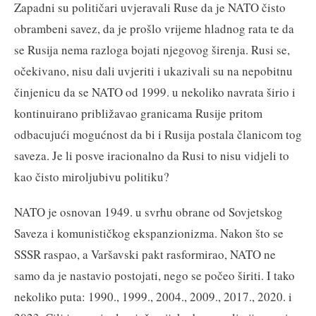
Zapadni su političari uvjeravali Ruse da je NATO čisto
obrambeni savez, da je prošlo vrijeme hladnog rata te da
se Rusija nema razloga bojati njegovog širenja. Rusi se,
očekivano, nisu dali uvjeriti i ukazivali su na nepobitnu
činjenicu da se NATO od 1999. u nekoliko navrata širio i
kontinuirano približavao granicama Rusije pritom
odbacujući mogućnost da bi i Rusija postala članicom tog
saveza. Je li posve iracionalno da Rusi to nisu vidjeli to
kao čisto miroljubivu politiku?
NATO je osnovan 1949. u svrhu obrane od Sovjetskog
Saveza i komunističkog ekspanzionizma. Nakon što se
SSSR raspao, a Varšavski pakt rasformirao, NATO ne
samo da je nastavio postojati, nego se počeo širiti. I tako
nekoliko puta: 1990., 1999., 2004., 2009., 2017., 2020. i