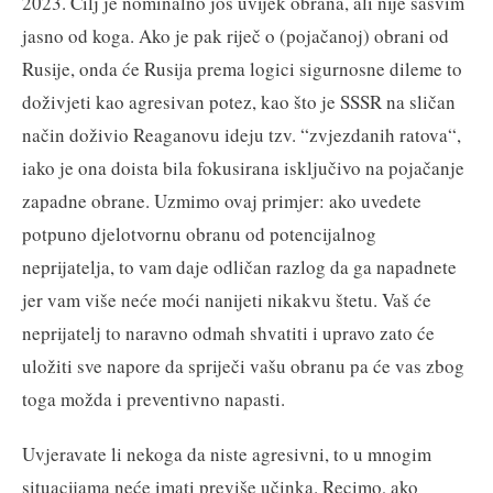
2023. Cilj je nominalno još uvijek obrana, ali nije sasvim
jasno od koga. Ako je pak riječ o (pojačanoj) obrani od
Rusije, onda će Rusija prema logici sigurnosne dileme to
doživjeti kao agresivan potez, kao što je SSSR na sličan
način doživio Reaganovu ideju tzv. “zvjezdanih ratova“,
iako je ona doista bila fokusirana isključivo na pojačanje
zapadne obrane. Uzmimo ovaj primjer: ako uvedete
potpuno djelotvornu obranu od potencijalnog
neprijatelja, to vam daje odličan razlog da ga napadnete
jer vam više neće moći nanijeti nikakvu štetu. Vaš će
neprijatelj to naravno odmah shvatiti i upravo zato će
uložiti sve napore da spriječi vašu obranu pa će vas zbog
toga možda i preventivno napasti.
Uvjeravate li nekoga da niste agresivni, to u mnogim
situacijama neće imati previše učinka. Recimo, ako