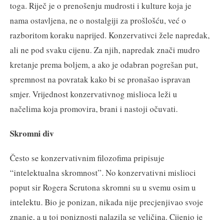
toga. Riječ je o prenošenju mudrosti i kulture koja je
nama ostavljena, ne o nostalgiji za prošlošću, već o
razboritom koraku naprijed. Konzervativci žele napredak,
ali ne pod svaku cijenu. Za njih, napredak znači mudro
kretanje prema boljem, a ako je odabran pogrešan put,
spremnost na povratak kako bi se pronašao ispravan
smjer. Vrijednost konzervativnog mislioca leži u
načelima koja promovira, brani i nastoji očuvati.
Skromni div
Često se konzervativnim filozofima pripisuje
“intelektualna skromnost”. No konzervativni mislioci
poput sir Rogera Scrutona skromni su u svemu osim u
intelektu. Bio je ponizan, nikada nije precjenjivao svoje
znanje, a u toj poniznosti nalazila se veličina. Cijenio je