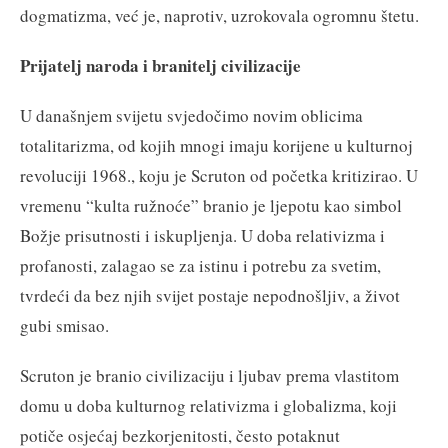
dogmatizma, već je, naprotiv, uzrokovala ogromnu štetu.
Prijatelj naroda i branitelj civilizacije
U današnjem svijetu svjedočimo novim oblicima
totalitarizma, od kojih mnogi imaju korijene u kulturnoj
revoluciji 1968., koju je Scruton od početka kritizirao. U
vremenu “kulta ružnoće” branio je ljepotu kao simbol
Božje prisutnosti i iskupljenja. U doba relativizma i
profanosti, zalagao se za istinu i potrebu za svetim,
tvrdeći da bez njih svijet postaje nepodnošljiv, a život
gubi smisao.
Scruton je branio civilizaciju i ljubav prema vlastitom
domu u doba kulturnog relativizma i globalizma, koji
potiče osjećaj bezkorjenitosti, često potaknut