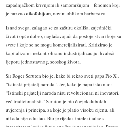
zapadnjačkom krivnjom ili samomržnjom – fenomen koji
oikofobijom
je nazvao
, novim oblikom barbarstva.
Iznad svega, zalagao se za zaštitu okoliša, zajednički
život i opće dobro, naglašavajući da postoje stvari koje su
svete i koje se ne mogu komercijalizirati. Kritizirao je
kapitalizam i nekontroliranu industrijalizaciju, hvaleći
ljepotu jednostavnog, seoskog života.
Sir Roger Scruton bio je, kako bi rekao sveti papa Pio X.,
“istinski prijatelj naroda”. Jer, kako je papa istaknuo:
“Istinski prijatelji naroda nisu revolucionari ni inovatori,
već tradicionalisti.” Scruton je bio čovjek dubokih
uvjerenja i principa, za koje je platio visoku cijenu, ali
nikada nije odustao. Bio je rijedak intelektualac s
integritetom koji je živio ono što je propovijedao. Prema