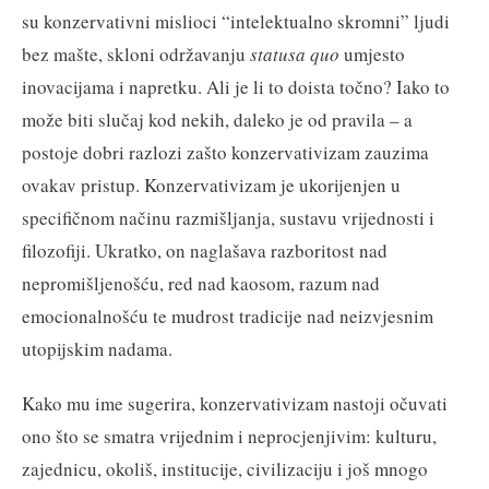
su konzervativni mislioci “intelektualno skromni” ljudi
bez mašte, skloni održavanju
statusa quo
umjesto
inovacijama i napretku. Ali je li to doista točno? Iako to
može biti slučaj kod nekih, daleko je od pravila – a
postoje dobri razlozi zašto konzervativizam zauzima
ovakav pristup. Konzervativizam je ukorijenjen u
specifičnom načinu razmišljanja, sustavu vrijednosti i
filozofiji. Ukratko, on naglašava razboritost nad
nepromišljenošću, red nad kaosom, razum nad
emocionalnošću te mudrost tradicije nad neizvjesnim
utopijskim nadama.
Kako mu ime sugerira, konzervativizam nastoji očuvati
ono što se smatra vrijednim i neprocjenjivim: kulturu,
zajednicu, okoliš, institucije, civilizaciju i još mnogo