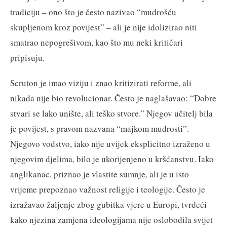
tradiciju – ono što je često nazivao “mudrošću
skupljenom kroz povijest” – ali je nije idolizirao niti
smatrao nepogrešivom, kao što mu neki kritičari
pripisuju.
Scruton je imao viziju i znao kritizirati reforme, ali
nikada nije bio revolucionar. Često je naglašavao: “Dobre
stvari se lako unište, ali teško stvore.” Njegov učitelj bila
je povijest, s pravom nazvana “majkom mudrosti”.
Njegovo vodstvo, iako nije uvijek eksplicitno izraženo u
njegovim djelima, bilo je ukorijenjeno u kršćanstvu. Iako
anglikanac, priznao je vlastite sumnje, ali je u isto
vrijeme prepoznao važnost religije i teologije. Često je
izražavao žaljenje zbog gubitka vjere u Europi, tvrdeći
kako njezina zamjena ideologijama nije oslobodila svijet