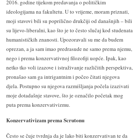
2016. godine tijekom predavanja o političkim
ideologijama na fakultetu. U to vrijeme, moram priznati,
moji stavovi bili su poprilično drukčiji od današnjih – bili
su lijevo-liberalni, kao što je to često slučaj kod studenata
humanističkih znanosti. Upozoravali su me da budem
oprezan, a ja sam imao predrasude ne samo prema njemu,
nego i prema konzervativnoj filozofiji uopće. Ipak, kao
netko tko voli izazove i istraživanje različitih perspektiva,
pronašao sam ga intrigantnim i počeo čitati njegova
djela. Postupno su njegova razmišljanja počela izazivati
moje dotadašnje stavove, što je označilo početak mog
puta prema konzervativizmu.
Konzervativizam prema Scrutonu
Često se čuje tvrdnja da je lako biti konzervativan te da