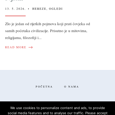
13. 5. 2026.
•
HEREZE
,
OGLEDI
Zlo je jedan od rijetkih pojmova koji prati čovjeka od
samih početaka civilizacije. Prisutno je u mitovima,
religijama, filozofiji i
...
→
READ MORE
POČETNA
O NAMA
We use cookies to personalize content and ads, to provide
social media features and to analyse our traffic. Please accept