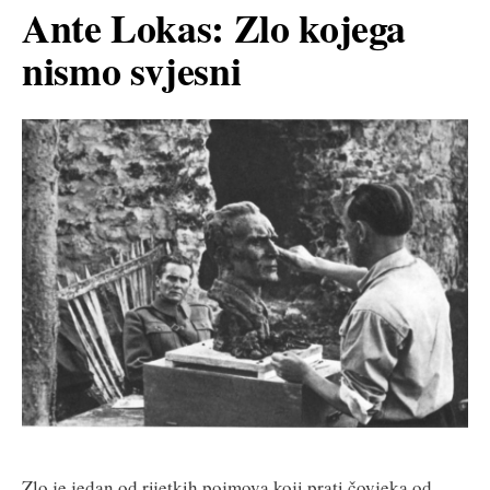
Ante Lokas: Zlo kojega
nismo svjesni
Zlo je jedan od rijetkih pojmova koji prati čovjeka od