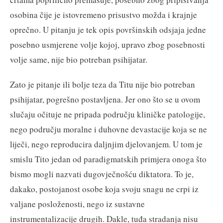
osobina čije je istovremeno prisustvo možda i krajnje
oprečno. U pitanju je tek opis površinskih odsjaja jedne
posebno usmjerene volje kojoj, upravo zbog posebnosti
volje same, nije bio potreban psihijatar.
Zato je pitanje ili bolje teza da Titu nije bio potreban
psihijatar, pogrešno postavljena. Jer ono što se u ovom
slučaju očituje ne pripada području kliničke patologije,
nego području moralne i duhovne devastacije koja se ne
liječi, nego reproducira daljnjim djelovanjem. U tom je
smislu Tito jedan od paradigmatskih primjera onoga što
bismo mogli nazvati dugovječnošću diktatora. To je,
dakako, postojanost osobe koja svoju snagu ne crpi iz
valjane posloženosti, nego iz sustavne
instrumentalizacije drugih. Dakle, tuđa stradanja nisu