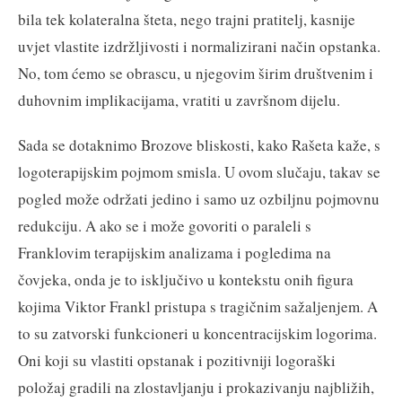
bila tek kolateralna šteta, nego trajni pratitelj, kasnije
uvjet vlastite izdržljivosti i normalizirani način opstanka.
No, tom ćemo se obrascu, u njegovim širim društvenim i
duhovnim implikacijama, vratiti u završnom dijelu.
Sada se dotaknimo Brozove bliskosti, kako Rašeta kaže, s
logoterapijskim pojmom smisla. U ovom slučaju, takav se
pogled može održati jedino i samo uz ozbiljnu pojmovnu
redukciju. A ako se i može govoriti o paraleli s
Franklovim terapijskim analizama i pogledima na
čovjeka, onda je to isključivo u kontekstu onih figura
kojima Viktor Frankl pristupa s tragičnim sažaljenjem. A
to su zatvorski funkcioneri u koncentracijskim logorima.
Oni koji su vlastiti opstanak i pozitivniji logoraški
položaj gradili na zlostavljanju i prokazivanju najbližih,