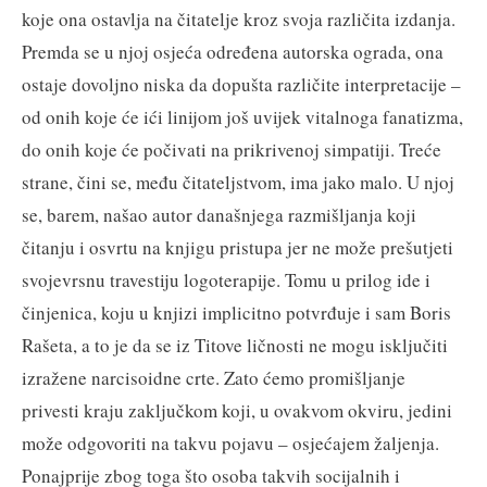
koje ona ostavlja na čitatelje kroz svoja različita izdanja.
Premda se u njoj osjeća određena autorska ograda, ona
ostaje dovoljno niska da dopušta različite interpretacije –
od onih koje će ići linijom još uvijek vitalnoga fanatizma,
do onih koje će počivati na prikrivenoj simpatiji. Treće
strane, čini se, među čitateljstvom, ima jako malo. U njoj
se, barem, našao autor današnjega razmišljanja koji
čitanju i osvrtu na knjigu pristupa jer ne može prešutjeti
svojevrsnu travestiju logoterapije. Tomu u prilog ide i
činjenica, koju u knjizi implicitno potvrđuje i sam Boris
Rašeta, a to je da se iz Titove ličnosti ne mogu isključiti
izražene narcisoidne crte. Zato ćemo promišljanje
privesti kraju zaključkom koji, u ovakvom okviru, jedini
može odgovoriti na takvu pojavu – osjećajem žaljenja.
Ponajprije zbog toga što osoba takvih socijalnih i