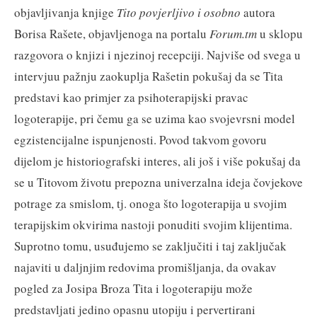
objavljivanja knjige
Tito povjerljivo i osobno
autora
Borisa Rašete, objavljenoga na portalu
Forum.tm
u sklopu
razgovora o knjizi i njezinoj recepciji. Najviše od svega u
intervjuu pažnju zaokuplja Rašetin pokušaj da se Tita
predstavi kao primjer za psihoterapijski pravac
logoterapije, pri čemu ga se uzima kao svojevrsni model
egzistencijalne ispunjenosti. Povod takvom govoru
dijelom je historiografski interes, ali još i više pokušaj da
se u Titovom životu prepozna univerzalna ideja čovjekove
potrage za smislom, tj. onoga što logoterapija u svojim
terapijskim okvirima nastoji ponuditi svojim klijentima.
Suprotno tomu, usuđujemo se zaključiti i taj zaključak
najaviti u daljnjim redovima promišljanja, da ovakav
pogled za Josipa Broza Tita i logoterapiju može
predstavljati jedino opasnu utopiju i pervertirani