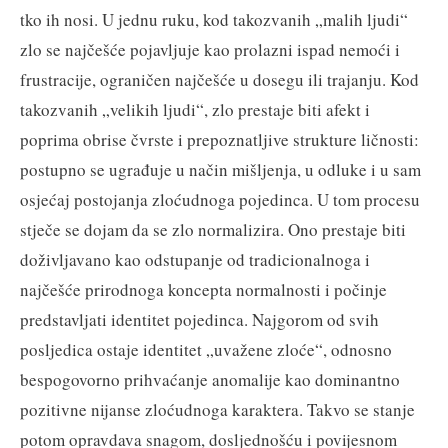
tko ih nosi. U jednu ruku, kod takozvanih „malih ljudi“
zlo se najčešće pojavljuje kao prolazni ispad nemoći i
frustracije, ograničen najčešće u dosegu ili trajanju. Kod
takozvanih „velikih ljudi“, zlo prestaje biti afekt i
poprima obrise čvrste i prepoznatljive strukture ličnosti:
postupno se ugrađuje u način mišljenja, u odluke i u sam
osjećaj postojanja zloćudnoga pojedinca. U tom procesu
stječe se dojam da se zlo normalizira. Ono prestaje biti
doživljavano kao odstupanje od tradicionalnoga i
najčešće prirodnoga koncepta normalnosti i počinje
predstavljati identitet pojedinca. Najgorom od svih
posljedica ostaje identitet „uvažene zloće“, odnosno
bespogovorno prihvaćanje anomalije kao dominantno
pozitivne nijanse zloćudnoga karaktera. Takvo se stanje
potom opravdava snagom, dosljednošću i povijesnom