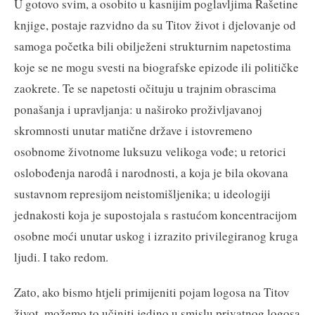
U gotovo svim, a osobito u kasnijim poglavljima Rašetine
knjige, postaje razvidno da su Titov život i djelovanje od
samoga početka bili obilježeni strukturnim napetostima
koje se ne mogu svesti na biografske epizode ili političke
zaokrete. Te se napetosti očituju u trajnim obrascima
ponašanja i upravljanja: u naširoko proživljavanoj
skromnosti unutar matične države i istovremeno
osobnome životnome luksuzu velikoga vođe; u retorici
oslobođenja narodâ i narodnosti, a koja je bila okovana
sustavnom represijom neistomišljenika; u ideologiji
jednakosti koja je supostojala s rastućom koncentracijom
osobne moći unutar uskog i izrazito privilegiranog kruga
ljudi. I tako redom.
Zato, ako bismo htjeli primijeniti pojam logosa na Titov
život, možemo to učiniti jedino u smislu privatnog logosa