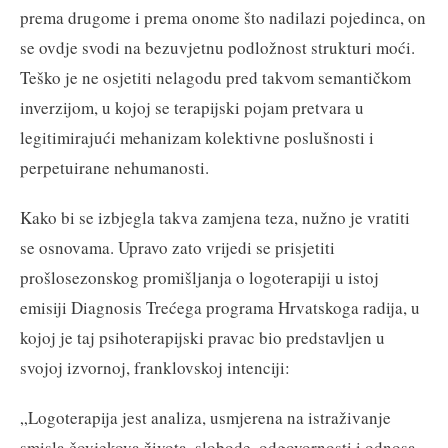
prema drugome i prema onome što nadilazi pojedinca, on
se ovdje svodi na bezuvjetnu podložnost strukturi moći.
Teško je ne osjetiti nelagodu pred takvom semantičkom
inverzijom, u kojoj se terapijski pojam pretvara u
legitimirajući mehanizam kolektivne poslušnosti i
perpetuirane nehumanosti.
Kako bi se izbjegla takva zamjena teza, nužno je vratiti
se osnovama. Upravo zato vrijedi se prisjetiti
prošlosezonskog promišljanja o logoterapiji u istoj
emisiji Diagnosis Trećega programa Hrvatskoga radija, u
kojoj je taj psihoterapijski pravac bio predstavljen u
svojoj izvornoj, franklovskoj intenciji:
„Logoterapija jest analiza, usmjerena na istraživanje
smisla čovjekova života, slobode, odgovornosti i odnosa