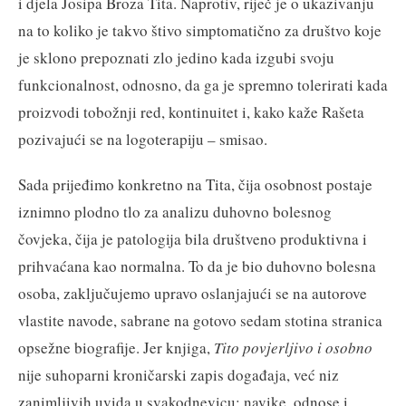
i djela Josipa Broza Tita. Naprotiv, riječ je o ukazivanju
na to koliko je takvo štivo simptomatično za društvo koje
je sklono prepoznati zlo jedino kada izgubi svoju
funkcionalnost, odnosno, da ga je spremno tolerirati kada
proizvodi tobožnji red, kontinuitet i, kako kaže Rašeta
pozivajući se na logoterapiju – smisao.
Sada prijeđimo konkretno na Tita, čija osobnost postaje
iznimno plodno tlo za analizu duhovno bolesnog
čovjeka, čija je patologija bila društveno produktivna i
prihvaćana kao normalna. To da je bio duhovno bolesna
osoba, zaključujemo upravo oslanjajući se na autorove
vlastite navode, sabrane na gotovo sedam stotina stranica
opsežne biografije. Jer knjiga,
Tito povjerljivo i osobno
nije suhoparni kroničarski zapis događaja, već niz
zanimljivih uvida u svakodnevicu: navike, odnose i