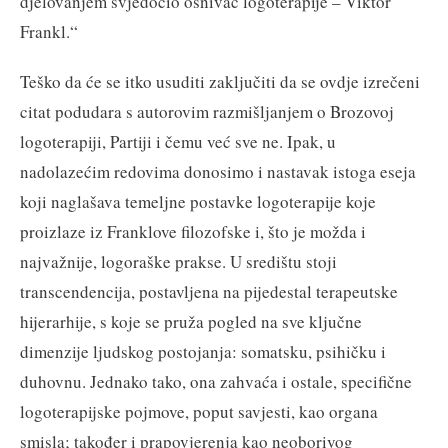
djelovanjem svjedočio osnivač logoterapije – Viktor
Frankl.“
Teško da će se itko usuditi zaključiti da se ovdje izrečeni
citat podudara s autorovim razmišljanjem o Brozovoj
logoterapiji, Partiji i čemu već sve ne. Ipak, u
nadolazećim redovima donosimo i nastavak istoga eseja
koji naglašava temeljne postavke logoterapije koje
proizlaze iz Franklove filozofske i, što je možda i
najvažnije, logoraške prakse. U središtu stoji
transcendencija, postavljena na pijedestal terapeutske
hijerarhije, s koje se pruža pogled na sve ključne
dimenzije ljudskog postojanja: somatsku, psihičku i
duhovnu. Jednako tako, ona zahvaća i ostale, specifične
logoterapijske pojmove, poput savjesti, kao organa
smisla; također i prapovjerenja kao neoborivog