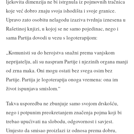
ljekovita dimenzija ne bi istrgnula iz pojmovnih tračnica
koje već dobro znaju svoja ishodišta i svoje granice.
Upravo zato osobitu nelagodu izaziva tvrdnja iznesena u
Rašetinoj knjizi, u kojoj se ne samo pojedinac, nego i
sama Partija dovodi u vezu s logoterapijom:
„Komunisti su do herojstva snažni prema vanjskom
neprijatelju, ali su naspram Partije i njezinih organa manji
od zrna maka. Oni mogu ostati bez svega osim bez
Partije. Partija je logoterapija onoga vremena: ona im
život ispunjava smislom.“
Takva usporedba ne zbunjuje samo svojom drskošću,
nego i potpunim preokretanjem značenja pojma koji bi
trebao upućivati na slobodu, odgovornost i savjest.
Umjesto da smisao proizlazi iz odnosa prema dobru,