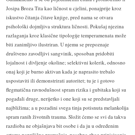
Josipa Broza Tita kao ličnost u cjelini, ponajprije kroz
iskustvo čitanja čitave knjige, pred nama se otvara
psihološki dojmljiva struktura ličnosti. Pokušaj njezina
razlaganja kroz klasične tipologije temperamenata može
biti zanimljivo ilustriran. U njemu se prepoznaje
društveno zavodljivi sangvinik, sposoban pridobiti
lojalnost i divljenje okoline; selektivni kolerik, odnosno
onaj koji je burno aktivan kada je naprasito trebalo
uspostaviti ili demonstrirati autoritet; tu je i gotovo
flegmatična ravnodušnost spram rizika i gubitaka koji su
pogađali druge, nerijetko i one koji su se predstavljali
najbližima; a u pozadini svega tinja potisnuta melankolija
spram ranih životnih trauma. Složit ćemo se svi da takva
razdioba ne objašnjava bit osobe i da ju u određenim
crtama poprilično premašuje, posebno zbog pripisivanja