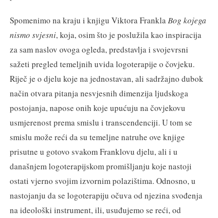
Spomenimo na kraju i knjigu Viktora Frankla
Bog kojega
nismo svjesni
, koja, osim što je poslužila kao inspiracija
za sam naslov ovoga ogleda, predstavlja i svojevrsni
sažeti pregled temeljnih uvida logoterapije o čovjeku.
Riječ je o djelu koje na jednostavan, ali sadržajno dubok
način otvara pitanja nesvjesnih dimenzija ljudskoga
postojanja, napose onih koje upućuju na čovjekovu
usmjerenost prema smislu i transcendenciji. U tom se
smislu može reći da su temeljne natruhe ove knjige
prisutne u gotovo svakom Franklovu djelu, ali i u
današnjem logoterapijskom promišljanju koje nastoji
ostati vjerno svojim izvornim polazištima. Odnosno, u
nastojanju da se logoterapiju očuva od njezina svođenja
na ideološki instrument, ili, usuđujemo se reći, od