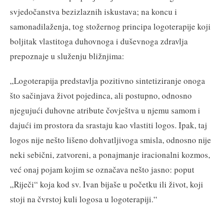
svjedočanstva bezizlaznih iskustava; na koncu i
samonadilaženja, tog stožernog principa logoterapije koji
boljitak vlastitoga duhovnoga i duševnoga zdravlja
prepoznaje u služenju bližnjima:
„Logoterapija predstavlja pozitivno sintetiziranje onoga
što sačinjava život pojedinca, ali postupno, odnosno
njegujući duhovne atribute čovještva u njemu samom i
dajući im prostora da srastaju kao vlastiti logos. Ipak, taj
logos nije nešto lišeno dohvatljivoga smisla, odnosno nije
neki sebični, zatvoreni, a ponajmanje iracionalni kozmos,
već onaj pojam kojim se označava nešto jasno: poput
„Riječi“ koja kod sv. Ivan bijaše u početku ili život, koji
stoji na čvrstoj kuli logosa u logoterapiji.“