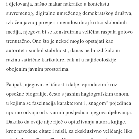
i djelovanja, našao makar nakratko u kontekstu
suvremenog, digitalno umreženog demokratskog društva,
izložen javnoj provjeri i nemilosrdnoj kritici slobodnih
medija, njegova bi se konstruirana veličina raspala gotovo
trenutačno. Ono što je nekoć moglo opstajati kao
autoritet i simbol stabilnosti, danas ne bi izdržalo ni
razinu satirične karikature, čak ni u najideološkije
obojenim javnim prostorima.
Pa ipak, njegova se ličnost i dalje reproducira kroz
opsežne biografije, često s jasnim hagiografskim tonom,
u kojima se fascinacija karakterom i „snagom“ pojedinca
uporno odvaja od stvarnih posljedica njegova djelovanja.
Dakako da ovdje nije riječ o optuživanju autora knjige,
kroz navedene citate i misli, za ekskluzivno veličanje lika