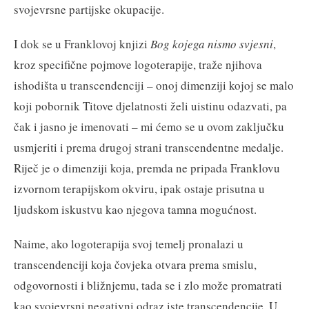
svojevrsne partijske okupacije.
I dok se u Franklovoj knjizi
Bog kojega nismo svjesni
,
kroz specifične pojmove logoterapije, traže njihova
ishodišta u transcendenciji – onoj dimenziji kojoj se malo
koji pobornik Titove djelatnosti želi uistinu odazvati, pa
čak i jasno je imenovati – mi ćemo se u ovom zaključku
usmjeriti i prema drugoj strani transcendentne medalje.
Riječ je o dimenziji koja, premda ne pripada Franklovu
izvornom terapijskom okviru, ipak ostaje prisutna u
ljudskom iskustvu kao njegova tamna mogućnost.
Naime, ako logoterapija svoj temelj pronalazi u
transcendenciji koja čovjeka otvara prema smislu,
odgovornosti i bližnjemu, tada se i zlo može promatrati
kao svojevrsni negativni odraz iste transcendencije. U