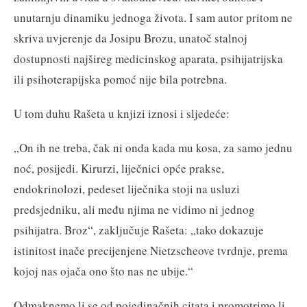
unutarnju dinamiku jednoga života. I sam autor pritom ne
skriva uvjerenje da Josipu Brozu, unatoč stalnoj
dostupnosti najšireg medicinskog aparata, psihijatrijska
ili psihoterapijska pomoć nije bila potrebna.
U tom duhu Rašeta u knjizi iznosi i sljedeće:
„On ih ne treba, čak ni onda kada mu kosa, za samo jednu
noć, posijedi. Kirurzi, liječnici opće prakse,
endokrinolozi, pedeset liječnika stoji na usluzi
predsjedniku, ali među njima ne vidimo ni jednog
psihijatra. Broz“, zaključuje Rašeta: „tako dokazuje
istinitost inače precijenjene Nietzscheove tvrdnje, prema
kojoj nas ojača ono što nas ne ubije.“
Odmaknemo li se od pojedinačnih citata i promotrimo li