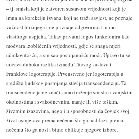
– tj. smisla koji je zatvoren sustavom vrijednosti koji je
imun na korekciju izvana, koji ne traži savjest, ne poznaje
važnost bližnjega i ne priznaje odgovornost mimo
vlastitoga uspjeha. Takav privatni logos funkcionira kao
močvara izobličenih vrijednosti, gdje se snaga mjeri
učinkovitošću, a smisao postojanošću moći. Upravo tu se
uočava duboka razlika između Titovog sustava i
Franklove logoterapije. Prvenstveno jer logoterapija u
središte ljudskog postojanja stavlja transcendenciju. Ta
transcendencija ne znači samo traženje smisla u vanjskim
okolnostima i svakodnevnim, manje ili više teškim,
životnim izazovima, nego i u sposobnosti da čovjek svoj
život usmjerava prema nečemu što ga nadilazi, prema
nečemu što ga nosi i bitno oblikuje njegove izbore.