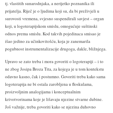
tj. vlastitih sunarodnjaka, a nerijetko poznanika ili
prijatelja. Riječ je o ljudima koji su, da bi preživjeli u
surovosti vremena, svjesno suspendirali savjest – organ
koji, u logoterapijskom smislu, omogućuje suštinski
odnos prema smislu. Kod takvih pojedinaca smisao je
išao jedino za učinkovitošću, koja je zanemarila
pogubnost instrumentalizacije drugoga, dakle, bližnjega.
Upravo se zato treba i mora govoriti o logoterapiji – i to
ne zbog Josipa Broza Tita, za kojega je u tom kontekstu
odavno kasno, čak i postumno. Govoriti treba kako sama
logoterapija ne bi ostala zarobljena u floskulama,
proizvoljnim analogijama i konceptualnim
krivotvorinama koje je lišavaju njezine stvarne dubine.
Još važnije, treba govoriti kako se njezina duhovno