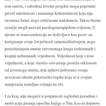
tom smislu, i određeni životni projekti mogu poprimiti
privid smislenosti i unutarnje koherentnosti koja nije
otvorena Istini, nego sebičnome nadahnuću. Takvo bismo
ozračje mogli nazvati paralogoterapijskim svijetom. U
njemu se transcendencija ne doživljava kao poziv na
korigiranje svoje čovječnosti samonadilaženjem, nego
parazitiranjem unutar zatvorenoga kruga izokrenutih i
krajnje nehumanih vrijednosti. Vrijednosti koje i nisu
vrijednosti, a koje vlastito ostvarenje postižu otklonom
od izvornoga smisla, dok njihovi pobornici ostaju
nesvjesni ishoda pokretačke logike koja se u svojim
namjerama temeljno oslanja na zlo.
I za kraj, nije moguće u potpunosti sagledati pozadinu i
motivaciju pisanja opsežne knjige o Titu, kao ni dojmove