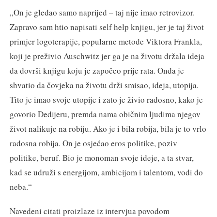
„On je gledao samo naprijed – taj nije imao retrovizor.
Zapravo sam htio napisati self help knjigu, jer je taj život
primjer logoterapije, popularne metode Viktora Frankla,
koji je preživio Auschwitz jer ga je na životu držala ideja
da dovrši knjigu koju je započeo prije rata. Onda je
shvatio da čovjeka na životu drži smisao, ideja, utopija.
Tito je imao svoje utopije i zato je živio radosno, kako je
govorio Dedijeru, premda nama običnim ljudima njegov
život nalikuje na robiju. Ako je i bila robija, bila je to vrlo
radosna robija. On je osjećao eros politike, poziv
politike, beruf. Bio je monoman svoje ideje, a ta stvar,
kad se udruži s energijom, ambicijom i talentom, vodi do
neba.“
Navedeni citati proizlaze iz intervjua povodom