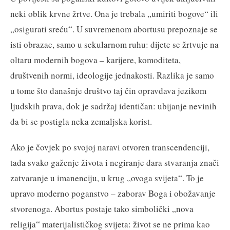
neki oblik krvne žrtve. Ona je trebala „umiriti bogove“ ili
„osigurati sreću“. U suvremenom abortusu prepoznaje se
isti obrazac, samo u sekularnom ruhu: dijete se žrtvuje na
oltaru modernih bogova – karijere, komoditeta,
društvenih normi, ideologije jednakosti. Razlika je samo
u tome što današnje društvo taj čin opravdava jezikom
ljudskih prava, dok je sadržaj identičan: ubijanje nevinih
da bi se postigla neka zemaljska korist.
Ako je čovjek po svojoj naravi otvoren transcendenciji,
tada svako gaženje života i negiranje dara stvaranja znači
zatvaranje u imanenciju, u krug „ovoga svijeta“. To je
upravo moderno poganstvo – zaborav Boga i obožavanje
stvorenoga. Abortus postaje tako simbolički „nova
religija“ materijalističkog svijeta: život se ne prima kao