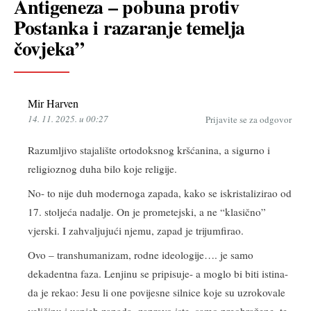
Antigeneza – pobuna protiv
Postanka i razaranje temelja
čovjeka”
Mir Harven
14. 11. 2025. u 00:27
Prijavite se za odgovor
Razumljivo stajalište ortodoksnog kršćanina, a sigurno i
religioznog duha bilo koje religije.
No- to nije duh modernoga zapada, kako se iskristalizirao od
17. stoljeća nadalje. On je prometejski, a ne “klasično”
vjerski. I zahvaljujući njemu, zapad je trijumfirao.
Ovo – transhumanizam, rodne ideologije…. je samo
dekadentna faza. Lenjinu se pripisuje- a moglo bi biti istina-
da je rekao: Jesu li one povijesne silnice koje su uzrokovale