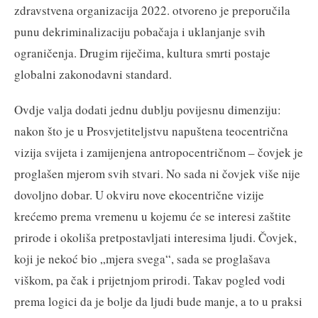
zdravstvena organizacija 2022. otvoreno je preporučila
punu dekriminalizaciju pobačaja i uklanjanje svih
ograničenja. Drugim riječima, kultura smrti postaje
globalni zakonodavni standard.
Ovdje valja dodati jednu dublju povijesnu dimenziju:
nakon što je u Prosvjetiteljstvu napuštena teocentrična
vizija svijeta i zamijenjena antropocentričnom – čovjek je
proglašen mjerom svih stvari. No sada ni čovjek više nije
dovoljno dobar. U okviru nove ekocentrične vizije
krećemo prema vremenu u kojemu će se interesi zaštite
prirode i okoliša pretpostavljati interesima ljudi. Čovjek,
koji je nekoć bio „mjera svega“, sada se proglašava
viškom, pa čak i prijetnjom prirodi. Takav pogled vodi
prema logici da je bolje da ljudi bude manje, a to u praksi