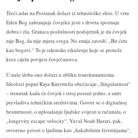
Treći udar na Postanak dolazi iz tehnološke sfere. U vrtu
Eden Bog zabranjuje čovjeku jesti s drveta spoznaje
dobra i zla. Granica poslušnosti podsjetnik je da čovjek
nije Bog, da nije mjera svega. No zmija zavodi: „Bit ćete
kao bogovi.“ To je iskonsko iskušenje koje se proteže
kroz cijelu povijest čovječanstva.
U naše doba ono dolazi u obliku transhumanizma.
Ideolozi poput Raya Kurzweila obećavaju „Singularnost“
– trenutak kada će čovjek i stroj postati jedno, a smrt
prevladiva tehničkim sredstvima. Govori se o digitalnoj
besmrtnosti, o uploadanju ljudske svijesti u računala, o
„longevity escape velocity“. Yuval Noah Harari, pak,
otvoreno govori o ljudima kao „hakabilnim životinjama“,