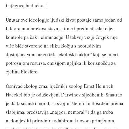
i njegova budućnost.
Unutar ove ideologije ljudski život postaje samo jedan od
faktora unutar ekosustava, a time i predmet selekcije,
kontrole pa čak i eliminacije. U takvoj viziji čovjek nije
više biće stvoreno na sliku Božju s neotuđivim
dostojanstvom, nego tek „ekološki faktor“ koji se mjeri
potrošnjom resursa, emisijom ugljika ili korisnošću za
cjelinu biosfere.
Osnivač ekologizma, liječnik i zoolog Ernst Heinrich
Haeckel bio je oduševljeni Darwinov sljedbenik. Smatrao
je da kršćanski moral, sa svojim štetnim milosrđem prema
slabijima, predstavlja „najgori nemoral“ i da ga treba
nadomjestiti prirodnim odabirom i novom primjenom