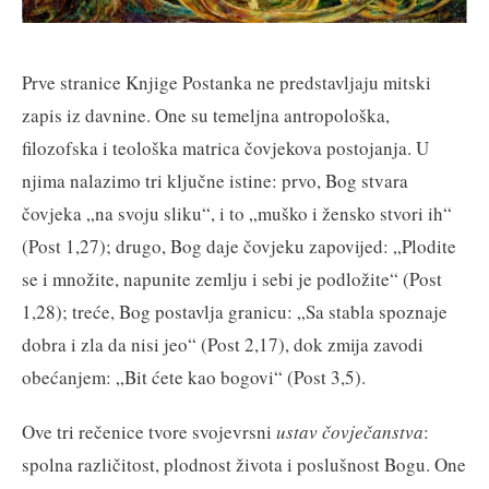
Prve stranice Knjige Postanka ne predstavljaju mitski
zapis iz davnine. One su temeljna antropološka,
filozofska i teološka matrica čovjekova postojanja. U
njima nalazimo tri ključne istine: prvo, Bog stvara
čovjeka „na svoju sliku“, i to „muško i žensko stvori ih“
(Post 1,27); drugo, Bog daje čovjeku zapovijed: „Plodite
se i množite, napunite zemlju i sebi je podložite“ (Post
1,28); treće, Bog postavlja granicu: „Sa stabla spoznaje
dobra i zla da nisi jeo“ (Post 2,17), dok zmija zavodi
obećanjem: „Bit ćete kao bogovi“ (Post 3,5).
Ove tri rečenice tvore svojevrsni
ustav čovječanstva
:
spolna različitost, plodnost života i poslušnost Bogu. One