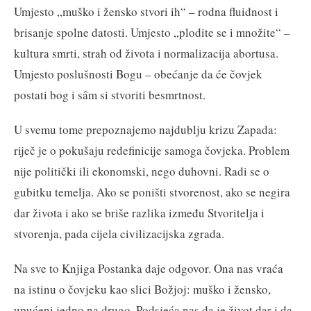
Umjesto „muško i žensko stvori ih“ – rodna fluidnost i
brisanje spolne datosti. Umjesto „plodite se i množite“ –
kultura smrti, strah od života i normalizacija abortusa.
Umjesto poslušnosti Bogu – obećanje da će čovjek
postati bog i sȃm si stvoriti besmrtnost.
U svemu tome prepoznajemo najdublju krizu Zapada:
riječ je o pokušaju redefinicije samoga čovjeka. Problem
nije politički ili ekonomski, nego duhovni. Radi se o
gubitku temelja. Ako se poništi stvorenost, ako se negira
dar života i ako se briše razlika između Stvoritelja i
stvorenja, pada cijela civilizacijska zgrada.
Na sve to Knjiga Postanka daje odgovor. Ona nas vraća
na istinu o čovjeku kao slici Božjoj: muško i žensko,
upućeni jedno na drugo. Podsjeća nas da je život dar i da