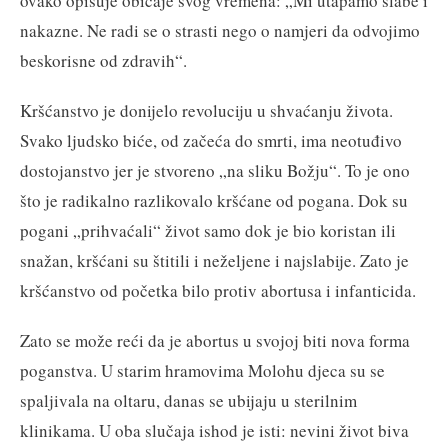
ovako opisuje običaje svog vremena: „Mi utapamo slabe i
nakazne. Ne radi se o strasti nego o namjeri da odvojimo
beskorisne od zdravih“.
Kršćanstvo je donijelo revoluciju u shvaćanju života.
Svako ljudsko biće, od začeća do smrti, ima neotuđivo
dostojanstvo jer je stvoreno „na sliku Božju“. To je ono
što je radikalno razlikovalo kršćane od pogana. Dok su
pogani „prihvaćali“ život samo dok je bio koristan ili
snažan, kršćani su štitili i neželjene i najslabije. Zato je
kršćanstvo od početka bilo protiv abortusa i infanticida.
Zato se može reći da je abortus u svojoj biti nova forma
poganstva. U starim hramovima Molohu djeca su se
spaljivala na oltaru, danas se ubijaju u sterilnim
klinikama. U oba slučaja ishod je isti: nevini život biva