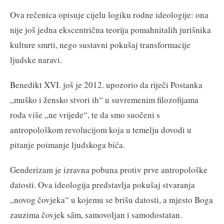
Ova rečenica opisuje cijelu logiku rodne ideologije: ona
nije još jedna ekscentrična teorija pomahnitalih jurišnika
kulture smrti, nego sustavni pokušaj transformacije
ljudske naravi.
Benedikt XVI. još je 2012. upozorio da riječi Postanka
„muško i žensko stvori ih“ u suvremenim filozofijama
roda više „ne vrijede“, te da smo suočeni s
antropološkom revolucijom koja u temelju dovodi u
pitanje poimanje ljudskoga bića.
Genderizam je izravna pobuna protiv prve antropološke
datosti. Ova ideologija predstavlja pokušaj stvaranja
„novog čovjeka“ u kojemu se brišu datosti, a mjesto Boga
zauzima čovjek sȃm, samovoljan i samodostatan.