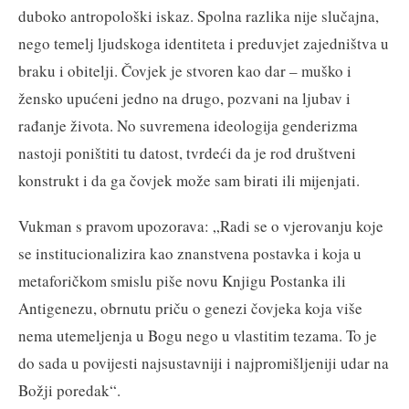
duboko antropološki iskaz. Spolna razlika nije slučajna,
nego temelj ljudskoga identiteta i preduvjet zajedništva u
braku i obitelji. Čovjek je stvoren kao dar – muško i
žensko upućeni jedno na drugo, pozvani na ljubav i
rađanje života. No suvremena ideologija genderizma
nastoji poništiti tu datost, tvrdeći da je rod društveni
konstrukt i da ga čovjek može sam birati ili mijenjati.
Vukman s pravom upozorava: „Radi se o vjerovanju koje
se institucionalizira kao znanstvena postavka i koja u
metaforičkom smislu piše novu Knjigu Postanka ili
Antigenezu, obrnutu priču o genezi čovjeka koja više
nema utemeljenja u Bogu nego u vlastitim tezama. To je
do sada u povijesti najsustavniji i najpromišljeniji udar na
Božji poredak“.