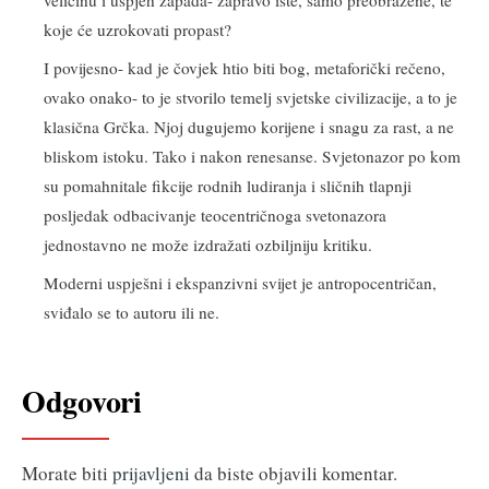
veličinu i uspjeh zapada- zapravo iste, samo preobražene, te
koje će uzrokovati propast?
I povijesno- kad je čovjek htio biti bog, metaforički rečeno,
ovako onako- to je stvorilo temelj svjetske civilizacije, a to je
klasična Grčka. Njoj dugujemo korijene i snagu za rast, a ne
bliskom istoku. Tako i nakon renesanse. Svjetonazor po kom
su pomahnitale fikcije rodnih ludiranja i sličnih tlapnji
posljedak odbacivanje teocentričnoga svetonazora
jednostavno ne može izdražati ozbiljniju kritiku.
Moderni uspješni i ekspanzivni svijet je antropocentričan,
sviđalo se to autoru ili ne.
Odgovori
Morate biti
prijavljeni
da biste objavili komentar.