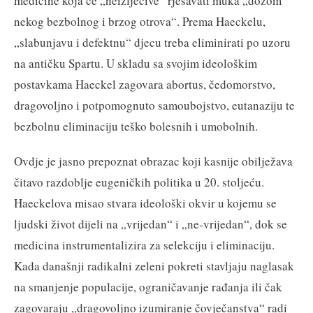
medicine koja će „neizlječive“ rješavati muka „dozom
nekog bezbolnog i brzog otrova“. Prema Haeckelu,
„slabunjavu i defektnu“ djecu treba eliminirati po uzoru
na antičku Spartu. U skladu sa svojim ideološkim
postavkama Haeckel zagovara abortus, čedomorstvo,
dragovoljno i potpomognuto samoubojstvo, eutanaziju te
bezbolnu eliminaciju teško bolesnih i umobolnih.
Ovdje je jasno prepoznat obrazac koji kasnije obilježava
čitavo razdoblje eugeničkih politika u 20. stoljeću.
Haeckelova misao stvara ideološki okvir u kojemu se
ljudski život dijeli na „vrijedan“ i „ne-vrijedan“, dok se
medicina instrumentalizira za selekciju i eliminaciju.
Kada današnji radikalni zeleni pokreti stavljaju naglasak
na smanjenje populacije, ograničavanje rađanja ili čak
zagovaraju „dragovoljno izumiranje čovječanstva“ radi