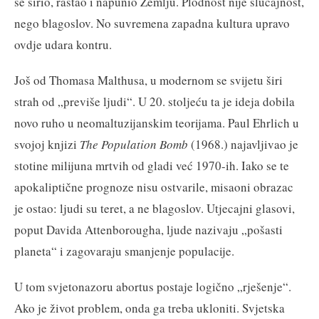
se širio, rastao i napunio Zemlju. Plodnost nije slučajnost,
nego blagoslov. No suvremena zapadna kultura upravo
ovdje udara kontru.
Još od Thomasa Malthusa, u modernom se svijetu širi
strah od „previše ljudi“. U 20. stoljeću ta je ideja dobila
novo ruho u neomaltuzijanskim teorijama. Paul Ehrlich u
svojoj knjizi
The Population Bomb
(1968.) najavljivao je
stotine milijuna mrtvih od gladi već 1970-ih. Iako se te
apokaliptične prognoze nisu ostvarile, misaoni obrazac
je ostao: ljudi su teret, a ne blagoslov. Utjecajni glasovi,
poput Davida Attenborougha, ljude nazivaju „pošasti
planeta“ i zagovaraju smanjenje populacije.
U tom svjetonazoru abortus postaje logično „rješenje“.
Ako je život problem, onda ga treba ukloniti. Svjetska