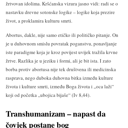
žrtvovan idolima. Kršćanska vizura jasno vidi: radi se o
nastavku drevne sotonske logike – logike koja prezire
život, a proklamira kulturu smrti.
Abortus, dakle, nije samo etičko ili političko pitanje. On
je u duhovnom smislu povratak poganstvu, ponavljanje
iste paradigme koja je kroz povijest uvijek tražila krvne
žrtve. Razlika je u jeziku i formi, ali je bit ista. I zato
borba protiv abortusa nije tek društvena ili medicinska
rasprava, nego duboka duhovna bitka između kulture
života i kulture smrti, između Boga života i „oca laži“
koji od početka „ubojica bijaše“ (Iv 8,44).
Transhumanizam – napast da
čovjek postane bog