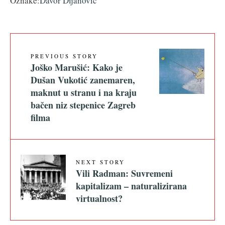
Oznake:
Davor Dijanović
PREVIOUS STORY
Joško Marušić: Kako je
Dušan Vukotić zanemaren,
maknut u stranu i na kraju
bačen niz stepenice Zagreb
filma
NEXT STORY
Vili Radman: Suvremeni
kapitalizam – naturalizirana
virtualnost?