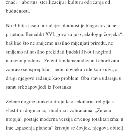
znači – abortus, sterilizaciju i kulturu odricanja od
budućnosti.
No Biblija jasno poručuje: plodnost je blagoslov, a ne
prijetnja. Benedikt XVI. govorio je o „ekologiji čovjeka“:
baš kao što ne smijemo nasilno mijenjati prirodu, ne
smijemo ni nasilno prekidati ljudski život i negirati
naravnu plodnost. Zeleni fundamentalizam i abortizam
zapravo se isprepliću – jedni čovjeka vide kao kugu, a
drugi njegovo rađanje kao problem. Oba stava udaraju u
samu srž zapovijedi iz Postanka.
Zelene dogme funkcioniraju kao sekularna religija s
vlastitim dogmama, ritualima i zabranama. „Zelena
utopija“ postaje moderna verzija crvenog totalitarizma: u
ime „spasenja planeta“ žrtvuju se čovjek, njegova obitelj