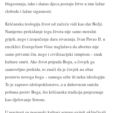
blagostanja, tako i danas djeca postaju žrtve u ime lažne
slobode i lažne sigurnosti.
Kršćanska teologija život od začeća vidi kao dar Božji.
Namjerno prekidanje toga života nije samo moralni
grijeh, nego i izopačenje dara stvaranja. Ivan Pavao II. u
enciklici
Evangelium Vitae
naglašava da abortus nije
samo privatni čin, nego i civilizacijski simptom – znak
kulture smrti. Ako život pripada Bogu, a čovjek ga
samovoljno prekida, to znači da je čovjek na oltar
postavio novoga boga – samoga sebe ili neku ideologiju.
To je zapravo idolopoklonstvo, a u duhovnom smislu
pobuna protiv Boga, što kršćanska tradicija prepoznaje
kao djelovanje Sotone.
U povijesti su poganski kultovi gotovo uvijek uključivali