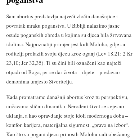
Sam abortus predstavlja najveći zločin današnjice i
povratak mraku poganstva. U Bibliji nalazimo jasne
osude poganskih obreda u kojima su djeca bila žrtvovana
idolima. Najpoznatiji primjer jest kult Moloha, gdje su
roditelji prolazili svoju djecu kroz oganj (Lev 18,21; 2 Kr
23,10; Jer 32,35). Ti su čini bili označeni kao najteži
otpadi od Boga, jer se dar života – dijete – predavao
demonima umjesto Stvoritelju.
Kada promatramo današnji abortus kroz tu perspektivu,
uočavamo sličnu dinamiku. Nerođeni život se svjesno
uklanja, a kao opravdanje stoje idoli modernoga doba –
komfor, karijera, materijalna sigurnost, „pravo na izbor“.
Kao što su pogani djecu prinosili Molohu radi obećanog