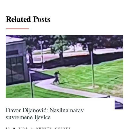
Related Posts
Davor Dijanović: Nasilna narav
suvremene ljevice
13. 9. 2025.
•
HEREZE
,
OGLEDI