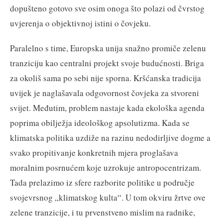
dopušteno gotovo sve osim onoga što polazi od čvrstog
uvjerenja o objektivnoj istini o čovjeku.
Paralelno s time, Europska unija snažno promiče zelenu
tranziciju kao centralni projekt svoje budućnosti. Briga
za okoliš sama po sebi nije sporna. Kršćanska tradicija
uvijek je naglašavala odgovornost čovjeka za stvoreni
svijet. Međutim, problem nastaje kada ekološka agenda
poprima obilježja ideološkog apsolutizma. Kada se
klimatska politika uzdiže na razinu nedodirljive dogme a
svako propitivanje konkretnih mjera proglašava
moralnim posrnućem koje uzrokuje antropocentrizam.
Tada prelazimo iz sfere razborite politike u područje
svojevrsnog „klimatskog kulta“. U tom okviru žrtve ove
zelene tranzicije, i tu prvenstveno mislim na radnike,