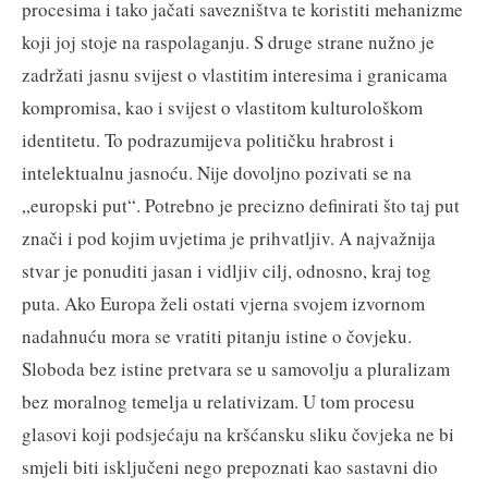
procesima i tako jačati savezništva te koristiti mehanizme
koji joj stoje na raspolaganju. S druge strane nužno je
zadržati jasnu svijest o vlastitim interesima i granicama
kompromisa, kao i svijest o vlastitom kulturološkom
identitetu. To podrazumijeva političku hrabrost i
intelektualnu jasnoću. Nije dovoljno pozivati se na
„europski put“. Potrebno je precizno definirati što taj put
znači i pod kojim uvjetima je prihvatljiv. A najvažnija
stvar je ponuditi jasan i vidljiv cilj, odnosno, kraj tog
puta. Ako Europa želi ostati vjerna svojem izvornom
nadahnuću mora se vratiti pitanju istine o čovjeku.
Sloboda bez istine pretvara se u samovolju a pluralizam
bez moralnog temelja u relativizam. U tom procesu
glasovi koji podsjećaju na kršćansku sliku čovjeka ne bi
smjeli biti isključeni nego prepoznati kao sastavni dio