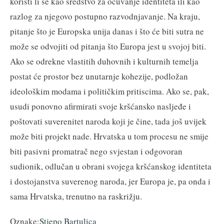
koristi li se kao sredstvo za očuvanje identiteta ili kao
razlog za njegovo postupno razvodnjavanje. Na kraju,
pitanje što je Europska unija danas i što će biti sutra ne
može se odvojiti od pitanja što Europa jest u svojoj biti.
Ako se odrekne vlastitih duhovnih i kulturnih temelja
postat će prostor bez unutarnje kohezije, podložan
ideološkim modama i političkim pritiscima. Ako se, pak,
usudi ponovno afirmirati svoje kršćansko nasljeđe i
poštovati suverenitet naroda koji je čine, tada još uvijek
može biti projekt nade. Hrvatska u tom procesu ne smije
biti pasivni promatrač nego svjestan i odgovoran
sudionik, odlučan u obrani svojega kršćanskog identiteta
i dostojanstva suverenog naroda, jer Europa je, pa onda i
sama Hrvatska, trenutno na raskrižju.
Oznake:
Stjepo Bartulica