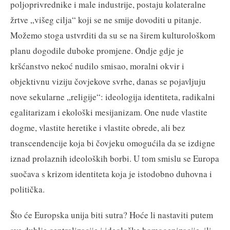
poljoprivrednike i male industrije, postaju kolateralne
žrtve „višeg cilja“ koji se ne smije dovoditi u pitanje.
Možemo stoga ustvrditi da su se na širem kulturološkom
planu dogodile duboke promjene. Ondje gdje je
kršćanstvo nekoć nudilo smisao, moralni okvir i
objektivnu viziju čovjekove svrhe, danas se pojavljuju
nove sekularne „religije“: ideologija identiteta, radikalni
egalitarizam i ekološki mesijanizam. One nude vlastite
dogme, vlastite heretike i vlastite obrede, ali bez
transcendencije koja bi čovjeku omogućila da se izdigne
iznad prolaznih ideoloških borbi. U tom smislu se Europa
suočava s krizom identiteta koja je istodobno duhovna i
politička.
Što će Europska unija biti sutra? Hoće li nastaviti putem