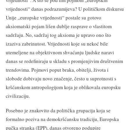
vrijednosti“. A što se pod tim pojmom „europskih
vrijednosti“ danas podrazumijeva? U političkom diskursu
Unije „europske vrijednosti“ postale su gotovo
aksiomatski pojam lišen dublje rasprave o vlastitom
sadržaju. No, sadržaj tog aksioma je upravo ono što
izaziva zabrinutost. Vrijednosti koje su nekoć bile
utemeljene na objektivnom shvaćanju ljudske naravi
danas se redefiniraju u skladu s promjenjivim društvenim
trendovima. Pojmovi poput braka, obitelji, života i
slobode dobivaju novo značenje, često u suprotnosti s
kršćanskom antropologijom koja je oblikovala europsku
civilizaciju.
Posebno je znakovito da politička grupacija koja se
formalno poziva na demokršćansku tradiciju, Europska
pučka stranka (EPP), danas otvoreno podupire