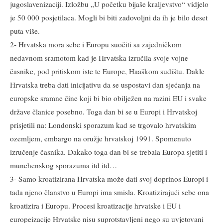
jugoslavenizaciji. Izložbu „U početku bijaše kraljevstvo“ vidjelo
je 50 000 posjetilaca. Mogli bi biti zadovoljni da ih je bilo deset
puta više.
2- Hrvatska mora sebe i Europu suočiti sa zajedničkom
nedavnom sramotom kad je Hrvatska izručila svoje vojne
časnike, pod pritiskom iste te Europe, Haaškom sudištu. Dakle
Hrvatska treba dati inicijativu da se uspostavi dan sjećanja na
europske sramne čine koji bi bio obilježen na razini EU i svake
države članice posebno. Toga dan bi se u Europi i Hrvatskoj
prisjetili na: Londonski sporazum kad se trgovalo hrvatskim
ozemljem, embargo na oružje hrvatskoj 1991. Spomenuto
izručenje časnika. Dakako toga dan bi se trebala Europa sjetiti i
munchenskog sporazuma itd itd…
3- Samo kroatizirana Hrvatska može dati svoj doprinos Europi i
tada njeno članstvo u Europi ima smisla. Kroatizirajući sebe ona
kroatizira i Europu. Procesi kroatizacije hrvatske i EU i
europeizacije Hrvatske nisu suprotstavljeni nego su uvjetovani