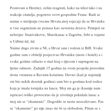
Postovani u Heretici, zelim reagirati, kako na tekst tako i na
reakcije citatelja, pogotovo osvrt gospodine Frane. Radi se
naime o misljenju (vecine Hrvata,moj osjecaj) da se Hrvatska
u vise segmenata ne ponasa kao suverena drzava. Primjeri su
nebrojni: Stanivukovic, Marokanac u Zagrebu, Srbi u vojarni
u Udbini itd, itd.
Naime dugo zivim u NL a Hrvat sam i rodom iz BiH. Svake
godine sam s obitelji posjecivao Hrvatsku (more i hoteli) a i
svake godine odlazio u stari kraj s djecom i suprugom na
ljetne odmore. Zadnjih 15 godina na svom posjedu provodim
dosta vremena u Ravnim kotarima. Davno (kad je najstariji
sin bio nekih desetak godina) sam bio u gostima kod rodice
koja je imala tornjaka na lancu. Moj sin ga je (kasnije nam
ispricao) toliko provocirao da je zivotinja pokidala lanac a
moj sin se “okamenio”. Dogodilo se nesto neocekivano. Pas
se “okamenio” jer nije znao sto bi sa slobodom. Pitam se s