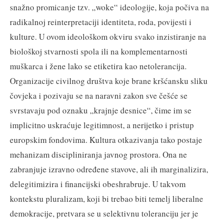
snažno promicanje tzv. „woke“ ideologije, koja počiva na
radikalnoj reinterpretaciji identiteta, roda, povijesti i
kulture. U ovom ideološkom okviru svako inzistiranje na
biološkoj stvarnosti spola ili na komplementarnosti
muškarca i žene lako se etiketira kao netolerancija.
Organizacije civilnog društva koje brane kršćansku sliku
čovjeka i pozivaju se na naravni zakon sve češće se
svrstavaju pod oznaku „krajnje desnice“, čime im se
implicitno uskraćuje legitimnost, a nerijetko i pristup
europskim fondovima. Kultura otkazivanja tako postaje
mehanizam discipliniranja javnog prostora. Ona ne
zabranjuje izravno određene stavove, ali ih marginalizira,
delegitimizira i financijski obeshrabruje. U takvom
kontekstu pluralizam, koji bi trebao biti temelj liberalne
demokracije, pretvara se u selektivnu toleranciju jer je