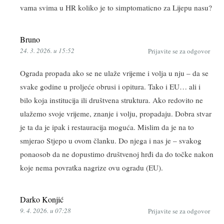
vama svima u HR koliko je to simptomaticno za Lijepu nasu?
Bruno
24. 3. 2026. u 15:52
Prijavite se za odgovor
Ograda propada ako se ne ulaže vrijeme i volja u nju – da se
svake godine u proljeće obrusi i opitura. Tako i EU… ali i
bilo koja institucija ili društvena struktura. Ako redovito ne
ulažemo svoje vrijeme, znanje i volju, propadaju. Dobra stvar
je ta da je ipak i restauracija moguća. Mislim da je na to
smjerao Stjepo u ovom članku. Do njega i nas je – svakog
ponaosob da ne dopustimo društvenoj hrđi da do točke nakon
koje nema povratka nagrize ovu ogradu (EU).
Darko Konjić
9. 4. 2026. u 07:28
Prijavite se za odgovor