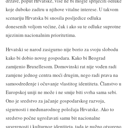
države, poput Hrvatske, više ne bi mogle spriječiti odluke
koje duboko zadiru u njihove vitalne interese. U takvom
scenariju Hrvatska bi snosila posljedice odluka
donesenih voljom većine, čak i ako su te odluke suprotne
njezinim nacionalnim prioritetima.
Hrvatski se narod zasigurno nije borio za svoju slobodu
kako bi dobio novog gospodara. Kako bi Beograd
zamijenio Bruxellesom. Domovinski rat nije vođen radi
zamjene jednog centra moći drugim, nego radi prava na
samoodređenje i očuvanje vlastitog identiteta. Članstvo u
Europskoj uniji ne može i ne smije biti svrha sama sebi.
Ono je sredstvo za jačanje gospodarskog razvoja,
sigurnosti i međunarodnog položaja Hrvatske. Ako to
sredstvo počne ugrožavati samu bit nacionalne
suverenosti i kulturnog identiteta, tada je nužno otvoreno