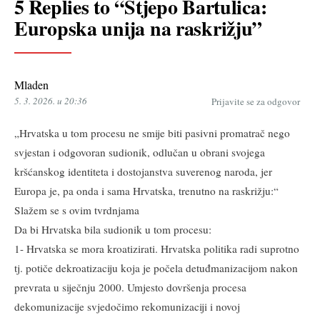
5 Replies to “Stjepo Bartulica:
Europska unija na raskrižju”
Mladen
5. 3. 2026. u 20:36
Prijavite se za odgovor
„Hrvatska u tom procesu ne smije biti pasivni promatrač nego
svjestan i odgovoran sudionik, odlučan u obrani svojega
kršćanskog identiteta i dostojanstva suverenog naroda, jer
Europa je, pa onda i sama Hrvatska, trenutno na raskrižju:“
Slažem se s ovim tvrdnjama
Da bi Hrvatska bila sudionik u tom procesu:
1- Hrvatska se mora kroatizirati. Hrvatska politika radi suprotno
tj. potiče dekroatizaciju koja je počela detuđmanizacijom nakon
prevrata u siječnju 2000. Umjesto dovršenja procesa
dekomunizacije svjedočimo rekomunizaciji i novoj