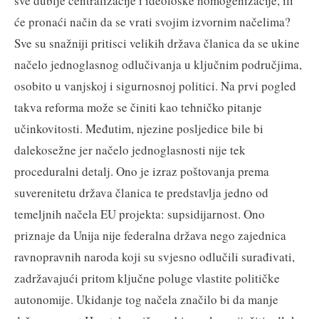
sve dublje centralizacije i ideološke homogenizacije, ili
će pronaći način da se vrati svojim izvornim načelima?
Sve su snažniji pritisci velikih država članica da se ukine
načelo jednoglasnog odlučivanja u ključnim područjima,
osobito u vanjskoj i sigurnosnoj politici. Na prvi pogled
takva reforma može se činiti kao tehničko pitanje
učinkovitosti. Međutim, njezine posljedice bile bi
dalekosežne jer načelo jednoglasnosti nije tek
proceduralni detalj. Ono je izraz poštovanja prema
suverenitetu država članica te predstavlja jedno od
temeljnih načela EU projekta: supsidijarnost. Ono
priznaje da Unija nije federalna država nego zajednica
ravnopravnih naroda koji su svjesno odlučili surađivati,
zadržavajući pritom ključne poluge vlastite političke
autonomije. Ukidanje tog načela značilo bi da manje