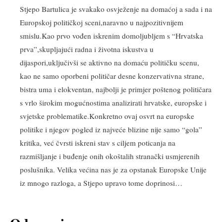
Stjepo Bartulica je svakako osvježenje na domaćoj a sada i na
Europskoj političkoj sceni,naravno u najpozitivnijem
smislu.Kao prvo vođen iskrenim domoljubljem s “Hrvatska
prva”,skupljajući radna i životna iskustva u
dijaspori,uključivši se aktivno na domaću političku scenu,
kao ne samo oporbeni političar desne konzervativna strane,
bistra uma i elokventan, najbolji je primjer poštenog političara
s vrlo širokim mogućnostima analizirati hrvatske, europske i
svjetske problematike.Konkretno ovaj osvrt na europske
politike i njegov pogled iz najveće blizine nije samo “gola”
kritika, već čvrsti iskreni stav s ciljem poticanja na
razmišljanje i buđenje onih okoštalih stranački usmjerenih
poslušnika. Velika većina nas je za opstanak Europske Unije
iz mnogo razloga, a Stjepo upravo tome doprinosi…