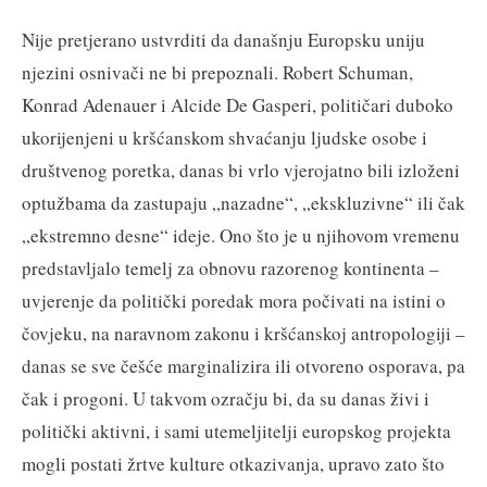
Nije pretjerano ustvrditi da današnju Europsku uniju
njezini osnivači ne bi prepoznali. Robert Schuman,
Konrad Adenauer i Alcide De Gasperi, političari duboko
ukorijenjeni u kršćanskom shvaćanju ljudske osobe i
društvenog poretka, danas bi vrlo vjerojatno bili izloženi
optužbama da zastupaju „nazadne“, „ekskluzivne“ ili čak
„ekstremno desne“ ideje. Ono što je u njihovom vremenu
predstavljalo temelj za obnovu razorenog kontinenta –
uvjerenje da politički poredak mora počivati na istini o
čovjeku, na naravnom zakonu i kršćanskoj antropologiji –
danas se sve češće marginalizira ili otvoreno osporava, pa
čak i progoni. U takvom ozračju bi, da su danas živi i
politički aktivni, i sami utemeljitelji europskog projekta
mogli postati žrtve kulture otkazivanja, upravo zato što