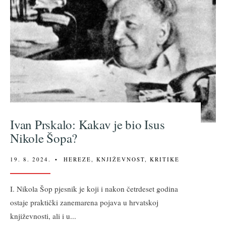
Ivan Prskalo: Kakav je bio Isus
Nikole Šopa?
19. 8. 2024.
•
HEREZE
,
KNJIŽEVNOST
,
KRITIKE
I. Nikola Šop pjesnik je koji i nakon četrdeset godina
ostaje praktički zanemarena pojava u hrvatskoj
književnosti, ali i u
...