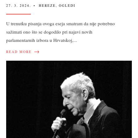
27. 3. 2024.
•
HEREZE
,
OGLEDI
U trenutku pisanja ovoga eseja smatram da nije potrebno
sažimati ono što se dogodilo pri najavi novih
parlamentarnih izbora u Hrvatskoj,
...
→
READ MORE