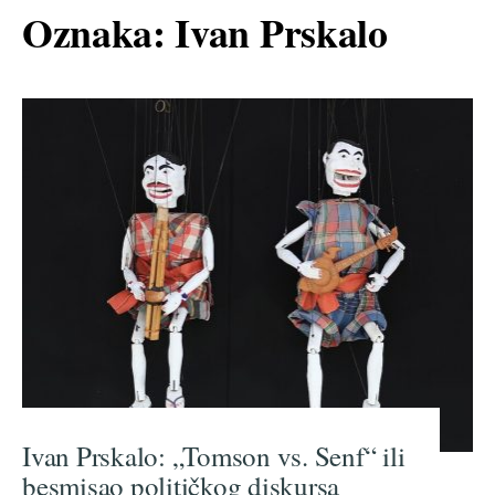
Oznaka:
Ivan Prskalo
Ivan Prskalo: „Tomson vs. Senf“ ili
besmisao političkog diskursa