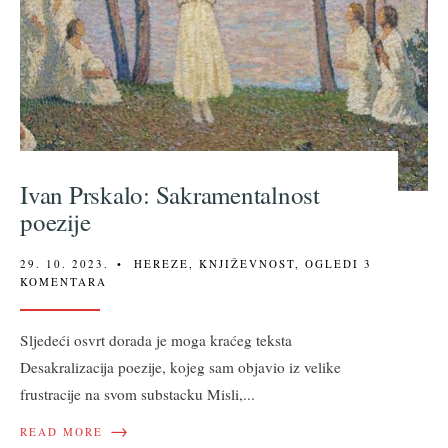
Ivan Prskalo: Sakramentalnost
poezije
29. 10. 2023.
•
HEREZE
,
KNJIŽEVNOST
,
OGLEDI
3
KOMENTARA
Sljedeći osvrt dorada je moga kraćeg teksta
Desakralizacija poezije, kojeg sam objavio iz velike
frustracije na svom substacku Misli,
...
→
READ MORE