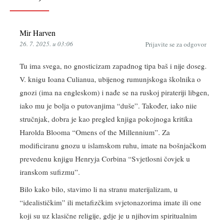
Mir Harven
26. 7. 2025. u 03:06
Prijavite se za odgovor
Tu ima svega, no gnosticizam zapadnog tipa baš i nije doseg.
V. knigu Ioana Culianua, ubijenog rumunjskoga školnika o
gnozi (ima na engleskom) i nađe se na ruskoj pirateriji libgen,
iako mu je bolja o putovanjima “duše”. Također, iako niie
stručnjak, dobra je kao pregled knjiga pokojnoga kritika
Harolda Blooma “Omens of the Millennium”. Za
modificiranu gnozu u islamskom ruhu, imate na bošnjačkom
prevedenu knjigu Henryja Corbina “Svjetlosni čovjek u
iranskom sufizmu”.
Bilo kako bilo, stavimo li na stranu materijalizam, u
“idealističkim” ili metafizčkim svjetonazorima imate ili one
koji su uz klasične religije, gdje je u njihovim spiritualnim