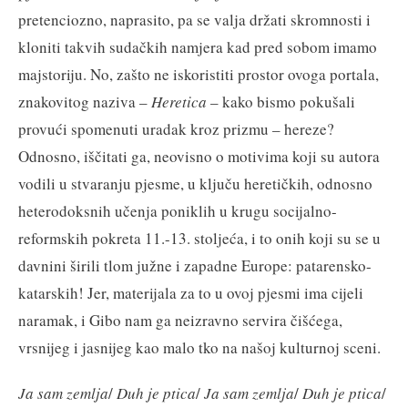
pretenciozno, naprasito, pa se valja držati skromnosti i
kloniti takvih sudačkih namjera kad pred sobom imamo
majstoriju. No, zašto ne iskoristiti prostor ovoga portala,
znakovitog naziva –
Heretica
– kako bismo pokušali
provući spomenuti uradak kroz prizmu – hereze?
Odnosno, iščitati ga, neovisno o motivima koji su autora
vodili u stvaranju pjesme, u ključu heretičkih, odnosno
heterodoksnih učenja poniklih u krugu socijalno-
reformskih pokreta 11.-13. stoljeća, i to onih koji su se u
davnini širili tlom južne i zapadne Europe: patarensko-
katarskih! Jer, materijala za to u ovoj pjesmi ima cijeli
naramak, i Gibo nam ga neizravno servira čišćega,
vrsnijeg i jasnijeg kao malo tko na našoj kulturnoj sceni.
Ja sam zemlja
/
Duh je ptica
/
Ja sam zemlja
/
Duh je ptica
/