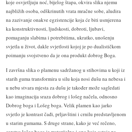
koje osvjetljuju noć, bijelog štapa, okvira slika njemu
najbližih osoba, odškrinutih vrata mračne sobe, aludira
na zazivanje onakve egzistencije koja će biti usmjerena
ka konstruktivnosti, ljudskosti, dobroti, ljubavi,
pomaganju slabima i potrebitima, ukratko, unošenju
svjetla u život, dakle svjetlosti kojoj je po dualističkom
poimanju svojstveno da je ona produkt dobrog Boga.
I završna slika o plamenu sadržanog u stihovima u koji iz
starih guma transformira u silu koja nosi dušu na nebesa i
u nebu stvara mjesta za dušu je također može sagledati
kao imaginacija sraza dobrog i lošeg načela, odnosno
Dobrog boga i Lošeg boga. Velik plamen kao jarko
svjetlo je kontrast čađi, prljavštini i crnilu predstavljenom
u starim gumama. S druge strane, kako je već rečeno,
carstvo lošeg boga je materijalno i ono koje ostaje na