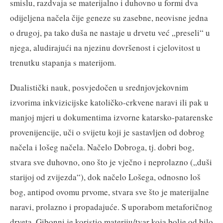
smislu, razdvaja se materijalno i duhovno u formi dva
odijeljena načela čije geneze su zasebne, neovisne jedna
o drugoj, pa tako duša ne nastaje u drvetu već „preseli“ u
njega, aludirajući na njezinu dovršenost i cjelovitost u
trenutku stapanja s materijom.
Dualistički nauk, posvjedočen u srednjovjekovnim
izvorima inkvizicijske katoličko-crkvene naravi ili pak u
manjoj mjeri u dokumentima izvorne katarsko-patarenske
provenijencije, uči o svijetu koji je sastavljen od dobrog
načela i lošeg načela. Načelo Dobroga, tj. dobri bog,
stvara sve duhovno, ono što je vječno i neprolazno („duši
starijoj od zvijezda“), dok načelo Lošega, odnosno loš
bog, antipod ovomu prvome, stvara sve što je materijalne
naravi, prolazno i propadajuće. S uporabom metaforičnog
drveta, Gibonni je koristio materiju/tvar koja bolje od bilo