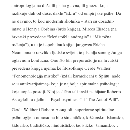
antropologijama duša ili psiha glavna, ili gnozu, koja
razlikuje duh od duše, dakle “iskru” od empirijske psihe. Da
ne davimo, to kod modernih školnika – stari su dosadni-
imate u Henrya Corbina (brdo knjiga), Mircea Eliadea (na
hrvatski prevedene “Mefistofel i androgin” i “Mistočna
rođenja”), a tu je i epohalna knjiga jungovca Ericha
Neumanna o razvitku ljudske svijeti, te pisanija samog Junga-
uglavnom konfuzna. Ono što bih preporučio je na hrvatski
prevedena knjiga njemačke filozofkinje Gerde Walther
“Fenomenologija mistike” (izdali karmelićani u Splitu, nađe
se u antikvarijatima)- koja je najbolja spiritualna psihologija
koja uopće postoji. Njoj je sličan talijanski psihijatar Roberto
Assagioli, u djelima “Psychosynthesis” i “The Act of Will”.
Gerda Walther i Robero Assagioli- superiorne spiritualne
psihologije u odnosu na bilo što antičko, kršćansko, islamsko,
židovsko, budističko, hinduističko, taoističko, šamansko…