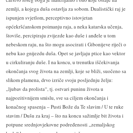
zemlji, a kojega duša ostavlja za sobom. Dualistički raj je
ispunjen svjetlom, perceptivno istovjetan
općekršćanskom poimanju raja, a neka katarska učenja,
štoviše, percipiraju zvijezde kao duše i anđele u tom
nebeskom raju, na što mogu asocirati i Gibonijeve riječi o
nebu kao gnijezdu duša. Opet se javljaju ptice kao vektor
u cirkuliranju duše. I na koncu, u trenutku iščekivanja
okončanja svog života na zemlji, koje se bliži, suočeno sa
slikom plamena, drvo izriče svoju posljednju želju:
„ljubav da prolista“, tj. ostvari puninu života u
najpozitivnijem smislu, sve sa ciljem okončanja i
konačnog spasenja – Pusti Bože da Te slavim / U te ruke
stavim / Dušu za kraj – što na koncu sažimlje bit života i
potpune srednjovjekovne podređenosti „zemaljskog