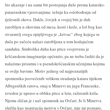
što ukazuje i na samu bit postojanja duše prema katarsko-
patarenskim vjerovanjima: težnju ka oslobođenju od
tjelesnih okova. Dakle, čovjek u svojoj biti je duh
zarobljen u okovima od mesa, kosti i kože, a loš bog kao
stvaratelj svega opipljivoga je „krivac“ zbog kojega se
duša po začeću nalazi zarobljena u tom hodajućem
sanduku. Simbolika duha kao ptice svojstvena je
kršćanskom imaginariju općenito, pa ne treba čuditi da je
nalazimo prisutnu i u pseudokršćanskim učenjima kojima
se ovdje bavimo. Motiv jednog od najpoznatijih
spomenika posvećenih velikom stradanju katara tijekom
Albigenških ratova, onaj u Minervi na jugu Francuske,
izveden je upravo u obliku ptice u letu, raširenih krila.
Njemu sličan je i naš spomenik na Ovčari. Je li Minerva
služila kao inspiracija motivu s Ovčare, nije mi poznato,