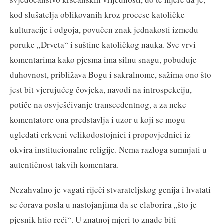
kod slušatelja oblikovanih kroz procese katoličke
kulturacije i odgoja, povučen znak jednakosti između
poruke „Drveta“ i suštine katoličkog nauka. Sve vrvi
komentarima kako pjesma ima silnu snagu, pobuđuje
duhovnost, približava Bogu i sakralnome, sažima ono što
jest bit vjerujućeg čovjeka, navodi na introspekciju,
potiče na osvješćivanje transcedentnog, a za neke
komentatore ona predstavlja i uzor u koji se mogu
ugledati crkveni velikodostojnici i propovjednici iz
okvira institucionalne religije. Nema razloga sumnjati u
autentičnost takvih komentara.
Nezahvalno je vagati riječi stvarateljskog genija i hvatati
se ćorava posla u nastojanjima da se elaborira „što je
pjesnik htio reći“. U znatnoj mjeri to znade biti