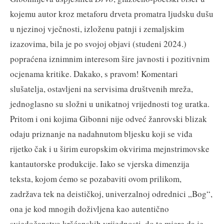
kojemu autor kroz metaforu drveta promatra ljudsku dušu
u njezinoj vječnosti, izloženu patnji i zemaljskim
izazovima, bila je po svojoj objavi (studeni 2024.)
popraćena iznimnim interesom šire javnosti i pozitivnim
ocjenama kritike. Dakako, s pravom! Komentari
slušatelja, ostavljeni na servisima društvenih mreža,
jednoglasno su složni u unikatnoj vrijednosti tog uratka.
Pritom i oni kojima Gibonni nije odveć žanrovski blizak
odaju priznanje na nadahnutom bljesku koji se viđa
rijetko čak i u širim europskim okvirima mejnstrimovske
kantautorske produkcije. Iako se vjerska dimenzija
teksta, kojom ćemo se pozabaviti ovom prilikom,
zadržava tek na deističkoj, univerzalnoj odrednici „Bog“,
ona je kod mnogih doživljena kao autentično
svjedočanstvo kršćanskih vrijednosti, do te mjere da je,