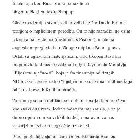
Imate toga kod Rusa, samo potražite na
libgen(točka)li/index(točka)php.
Glede modernijih stvari, jedino veliki fizičar David Bohm s
teorijom o implicitnom poredku. On to nije razradio, no osim
u knjigama i videima (nešto ima s Peatom), imate na
engleskom pregled ako u Google utipkate Bohm gnosis.
Ostali su uglavnom materijalizam, a od tikdosmrtaša bih
preporučio kod nas prevedenu knjigu Raymonda Moodyja
“Bljeskovi vječnosti”, koja je fascinantnija od drugih
NDEovskih, jer se radi o “dijeljenim iskustvima” rodbine koja
bdije uz krevet bližnjih umirućih.
Za samu gnozu u uobičajenm obliku- ona je slabo održiva
kao svaki dualizam. Jedino monzam ima smisla, a on je
dobro opisan u nizu velikih tradicija- naravno za nas
zastarjelim jezikom pogrješne fizike i sl.
Plus- pogledajte sjajnu staru knjigu Richarda Buckea