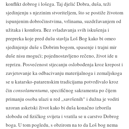
konflikt dobrog i lošega. Taj djelić Dobra, duša, teži
sjedinjenju s njezinim stvoriteljem, što se postiže životom
ispunjenim dobročinstvima, vrlinama, suzdržavanjem od
užitaka i komfora. Bez svladavanja svih iskušenja i
prepreka koje pred dušu stavlja Loš Bog kako bi omeo
sjedinjenje duše s Dobrim bogom, spasenje i trajni mir
duše nisu mogući; pojednostavljeno rečeno, život ide u
reprizu. Posvećenost stjecanju oslobođenja kroz krepost i
zavjetovanje ka odbacivanju materijalnoga i zemaljskoga
se u katarsko-patarenskim tradicijama potvrđivalo kroz
čin
consolamentuma
, specifičnog sakramenta po čijem
primanju osoba ulazi u red „savršenih“ i dužna je voditi
uzoran asketski život kako bi duša konačno izborila
slobodu od fizičkog svijeta i vratila se u carstvo Dobrog
boga. U tom pogledu, s obzirom na to da Loš bog nema