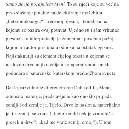
Samo Božja pozajmica
/
Meni.
To su riječi koje su već na
prvo slušanje potakle na detektiranje možebitno
„heterodoksnoga“ u rečenoj pjesmi, i temelj su na
kojemu se bazira ovaj pothvat. Ujedno su i sȃm vrhunac
pjesme, a u interpretaciji je zamjetna i posebna pažnja
kojom im autor pristupa u odnosu na ostatak pjesme.
Najistaknutiji su element cijelog teksta u kojemu se
naslovno drvo najizravnije u komparativnom smislu
podudara s patarensko-katarskom predodžbom svijeta.
Dakle, razvidno je diferenciranje Duha od Ja, Mene,
odnosno materije, predstavljene kao ono što pripada
zemlji i od zemlje je. Tijelo, Drvo iz naslova, materijalno
je, i k zemlji se vraća („tijelo zemlji nek je zrno/duša
preseli u drvo“; „kad me vrate zemlji crnoj“). U tom