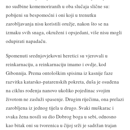
no sudbine komemoriranih u oba slučaja slične su:
pobijeni su bespomoćni i oni koji u trenutku
zarobljavanja nisu koristili oružje, nakon što se na
izmaku svih snaga, okruženi i opsjedani, više nisu mogli
odupirati napadaču.
Spomenuti srednjovjekovni heretici su vjerovali u
reinkarnaciju, a reinkarnaciju imamo i ovdje, kod
Gibonnija. Prema ontološkim spisima iz kasnije faze
razvitka katarsko-patarenskih pokreta, duša je osuđena
na ciklus rođenja nanovo ukoliko pojedinac svojim
životom ne zasluži spasenje. Drugim riječima, ona prelazi
zarobljena iz jednog tijela u drugo. Svaki muškarac i
svaka žena nosili su dio Dobrog boga u sebi, odnosno
kao bitak oni su tvorenica u čijoj srži je sadržan trajan