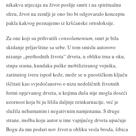
nikakva utjecaja na život poslije smrti i na spiritualnu
sferu, život na zemlji je ono što bi odgovaralo konceptu
pakla kakvog poznajemo iz kršćanske ortodoksije.
Za one koji su prihvatili
consolamentum
, smrt je bila
skidanje prljavštine sa sebe. U tom smislu autorovo
nizanje „prethodnih života“ drveta, u obliku trna u oku,
stupa srama, kundaka puške mobiliziranog vojnika,
zarinutog ivera ispod kože, može se u gnostičkom ključu
iščitati kao svjedočanstvo o nizu nedoličnih životnih
formi opjevanog drveta, u kojima duša nije mogla doseći
uzornost koja bi ju lišila daljnje reinkarnacije, već je
služila nehumanim i negativnim namjenama. S druge
strane, molba koju autor u ime vapijućeg drveta upućuje
Bogu da mu podari nov život u obliku vesla broda, šibica