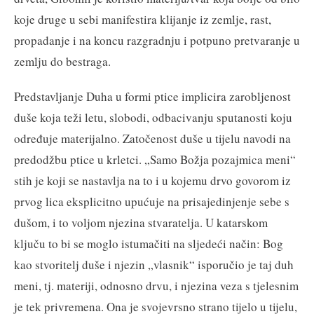
koje druge u sebi manifestira klijanje iz zemlje, rast,
propadanje i na koncu razgradnju i potpuno pretvaranje u
zemlju do bestraga.
Predstavljanje Duha u formi ptice implicira zarobljenost
duše koja teži letu, slobodi, odbacivanju sputanosti koju
određuje materijalno. Zatočenost duše u tijelu navodi na
predodžbu ptice u krletci. „Samo Božja pozajmica meni“
stih je koji se nastavlja na to i u kojemu drvo govorom iz
prvog lica eksplicitno upućuje na prisajedinjenje sebe s
dušom, i to voljom njezina stvaratelja. U katarskom
ključu to bi se moglo istumačiti na sljedeći način: Bog
kao stvoritelj duše i njezin „vlasnik“ isporučio je taj duh
meni, tj. materiji, odnosno drvu, i njezina veza s tjelesnim
je tek privremena. Ona je svojevrsno strano tijelo u tijelu,