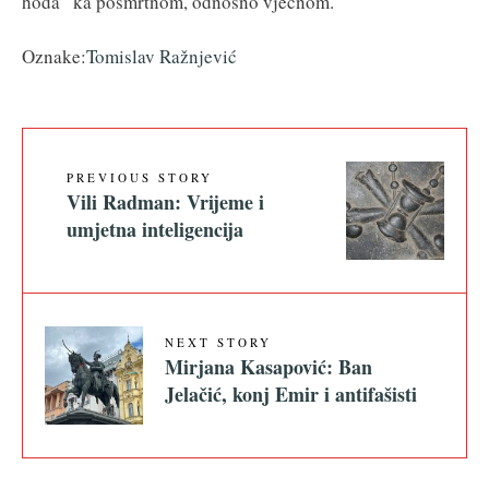
hoda“ ka posmrtnom, odnosno vječnom.
Oznake:
Tomislav Ražnjević
PREVIOUS STORY
Vili Radman: Vrijeme i
umjetna inteligencija
NEXT STORY
Mirjana Kasapović: Ban
Jelačić, konj Emir i antifašisti