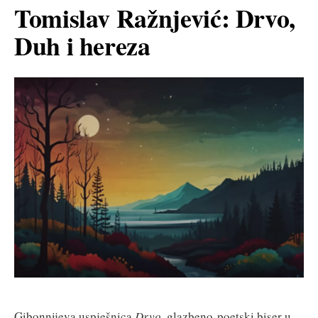
Tomislav Ražnjević: Drvo,
Duh i hereza
Gibonnijeva uspješnica
Drvo
, glazbeno-poetski biser u