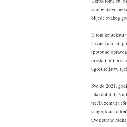
Uzrok tome su, os
stanovništvo, neka
blijede svakog go
U tom kontekstu te
Hrvatska imati pr
(potpuno opravdan
prestali biti priv
ugostiteljstvu tij
Sve do 2021. godin
lako dobiti baš n
trećih zemalja (S
snage, kada određ
uvoz strane radne