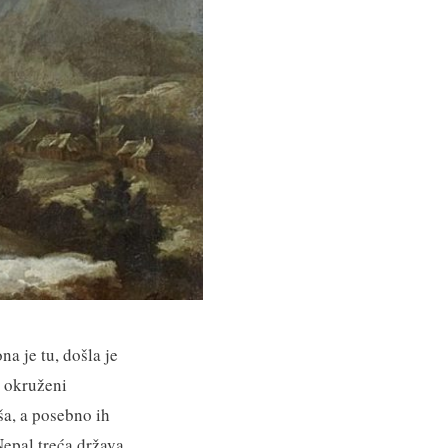
a je tu, došla je
i okruženi
ša, a posebno ih
Nepal treća država