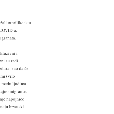
žali otprilike istu
d COVID-a,
migranata.
nkluzivni i
mni su radi
cedura, kao da će
ami (vrlo
ti među ljudima
tajno migrante,
anje napojnice
naju hrvatski.