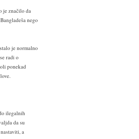
 je značilo da
e, Bangladeša nego
stalo je normalno
se radi o
voli ponekad
love.
do ilegalnih
valjda da su
nastaviti, a