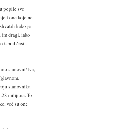
u popile sve
oje i one koje ne
shvatili kako je
 im dragi, iako
o ispod časti.
puno stanovništva,
Uglavnom,
roju stanovnika
.28 milijuna. To
ke, već su one