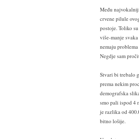
Među najvokalniji
crvene pilule ovog
postoje. Toliko su
više-manje svaka 
nemaju problema sa
Negdje sam pročit
Stvari bi trebalo
prema nekim proc
demografska slika
smo pali ispod 4 
je razlika od 400
bitno lošije.