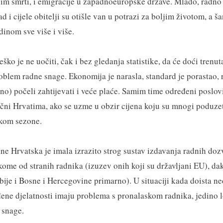
im smrti, i emigracije u zapadnoeuropske države. Mlado, radno
d i cijele obitelji su otišle van u potrazi za boljim životom, a š
dinom sve više i više.
ško je ne uočiti, čak i bez gledanja statistike, da će doći trenu
oblem radne snage. Ekonomija je narasla, standard je porastao, 
o) počeli zahtijevati i veće plaće. Samim time određeni poslov
lačni Hrvatima, ako se uzme u obzir cijena koju su mnogi poduzetn
ekom sezone.
e Hrvatska je imala izrazito strog sustav izdavanja radnih dozvo
ikome od stranih radnika (izuzev onih koji su državljani EU), da
rbije i Bosne i Hercegovine primarno). U situaciji kada doista n
ene djelatnosti imaju problema s pronalaskom radnika, jedino l
 snage.