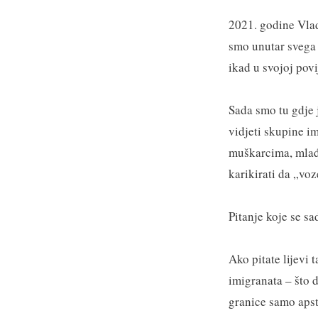
2021. godine Vlad
smo unutar svega 
ikad u svojoj povij
Sada smo tu gdje 
vidjeti skupine im
muškarcima, mlađe
karikirati da „voz
Pitanje koje se sad
Ako pitate lijevi
imigranata – što 
granice samo apst