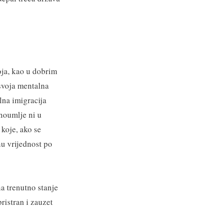
oja, kao u dobrim
svoja mentalna
ilna imigracija
dnoumlje ni u
koje, ako se
nu vrijednost po
na trenutno stanje
istran i zauzet