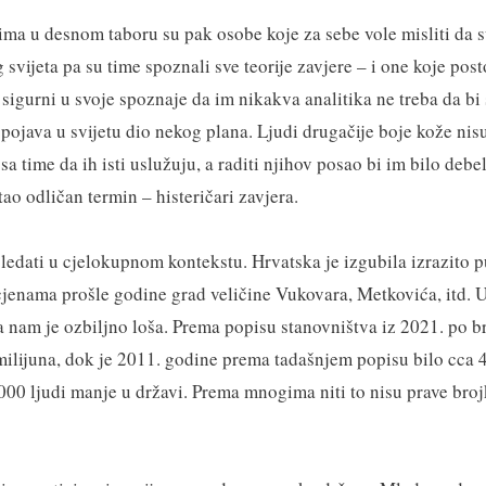
ma u desnom taboru su pak osobe koje za sebe vole misliti da s
 svijeta pa su time spoznali sve teorije zavjere – i one koje post
 sigurni u svoje spoznaje da im nikakva analitika ne treba da bi 
pojava u svijetu dio nekog plana. Ljudi drugačije boje kože nisu
 time da ih isti uslužuju, a raditi njihov posao bi im bilo debel
ao odličan termin – histeričari zavjera.
 gledati u cjelokupnom kontekstu. Hrvatska je izgubila izrazito 
jenama prošle godine grad veličine Vukovara, Metkovića, itd. 
 nam je ozbiljno loša. Prema popisu stanovništva iz 2021. po b
milijuna, dok je 2011. godine prema tadašnjem popisu bilo cca 4
.000 ljudi manje u državi. Prema mnogima niti to nisu prave broj