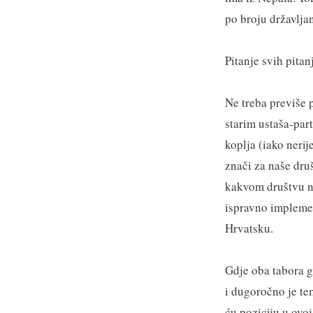
po broju državlja
Pitanje svih pitan
Ne treba previše p
starim ustaša-par
koplja (iako nerij
znači za naše dru
kakvom društvu ni
ispravno implemen
Hrvatsku.
Gdje oba tabora gr
i dugoročno je t
ću poziciju u ovoj