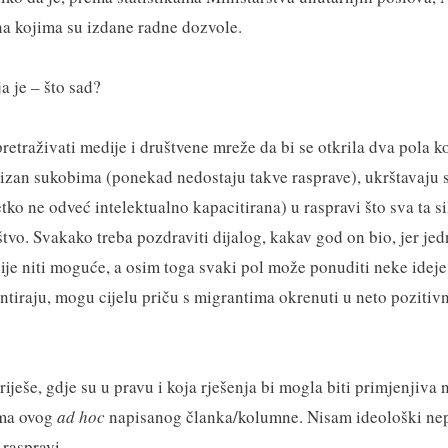
na kojima su izdane radne dozvole.
ja je – što sad?
retraživati medije i društvene mreže da bi se otkrila dva pola k
tizan sukobima (ponekad nedostaju takve rasprave), ukrštavaju 
etko ne odveć intelektualno kapacitirana) u raspravi što sva ta s
štvo. Svakako treba pozdraviti dijalog, kakav god on bio, jer je
je niti moguće, a osim toga svaki pol može ponuditi neke ideje 
tiraju, mogu cijelu priču s migrantima okrenuti u neto pozitiv
iješe, gdje su u pravu i koja rješenja bi mogla biti primjenjiva 
ema ovog
ad hoc
napisanog članka/kolumne. Nisam ideološki nepr
 raspravi.