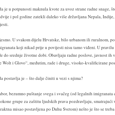
a je u potpunosti maknula kvote za uvoz strane radne snage, što
dvije i pol godine zatekli daleko više državljana Nepala, Indij
esti.
jesmo. U svakom dijelu Hrvatske, bilo urbanom ili ruralnom, po
igranata koji nikad prije u povijesti nisu tamo viđeni. U pravilu 
 do srednje životne dobi. Obavljaju radne poslove, javnost ih 
e Wolt i Glovo“, međutim, rade i druge, visoko-kvalificirane pos
a postavlja je – što dalje činiti u vezi s njima?
 tabor, bezumno puštanje svega i svačeg (od legalnih imigranata 
dokone grupe za zaštitu ljudskih prava pozdravljaju, smatrajući 
raktna misao postavljena po Duhu Svetom) nešto je što se treba 