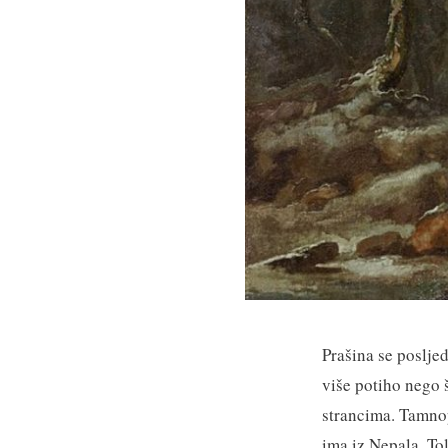
Prašina se posljed
više potiho nego 
strancima. Tamnop
ima iz Nepala. To