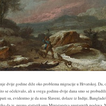
nje dvije godine diže oko problema migracije u Hrvatskoj. Da, on
što se očekivalo, ali u svega godinu-dvije dana smo se probudil
uti su, evidentno je da nisu Slaveni, dolaze iz Indije, Banglade
liko da je, prema statistikama Ministarstva unutarnjih poslova, 