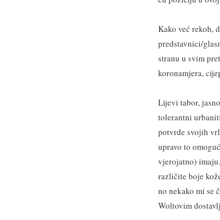
Kako već rekoh, dv
predstavnici/glasn
stranu u svim pre
koronamjera, cijep
Lijevi tabor, jasn
tolerantni urbani
potvrde svojih vrl
upravo to omogući
vjerojatno) imaju.
različite boje kož
no nekako mi se č
Woltovim dostavlj