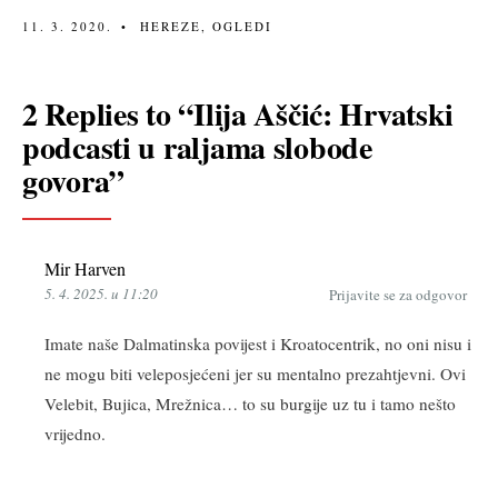
11. 3. 2020.
•
HEREZE
,
OGLEDI
2 Replies to “Ilija Aščić: Hrvatski
podcasti u raljama slobode
govora”
Mir Harven
5. 4. 2025. u 11:20
Prijavite se za odgovor
Imate naše Dalmatinska povijest i Kroatocentrik, no oni nisu i
ne mogu biti veleposjećeni jer su mentalno prezahtjevni. Ovi
Velebit, Bujica, Mrežnica… to su burgije uz tu i tamo nešto
vrijedno.