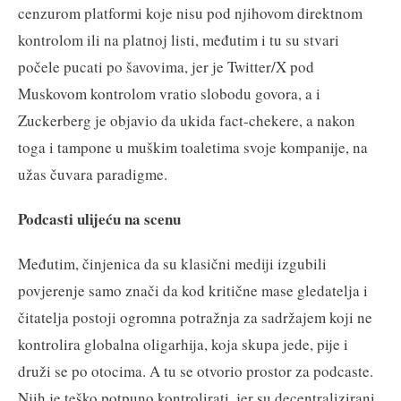
cenzurom platformi koje nisu pod njihovom direktnom
kontrolom ili na platnoj listi, međutim i tu su stvari
počele pucati po šavovima, jer je Twitter/X pod
Muskovom kontrolom vratio slobodu govora, a i
Zuckerberg je objavio da ukida fact-chekere, a nakon
toga i tampone u muškim toaletima svoje kompanije, na
užas čuvara paradigme.
Podcasti ulijeću na scenu
Međutim, činjenica da su klasični mediji izgubili
povjerenje samo znači da kod kritične mase gledatelja i
čitatelja postoji ogromna potražnja za sadržajem koji ne
kontrolira globalna oligarhija, koja skupa jede, pije i
druži se po otocima. A tu se otvorio prostor za podcaste.
Njih je teško potpuno kontrolirati, jer su decentralizirani,