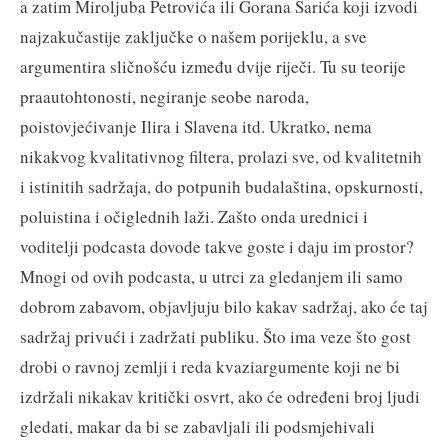
a zatim Miroljuba Petrovića ili Gorana Šarića koji izvodi
najzakučastije zaključke o našem porijeklu, a sve
argumentira sličnošću između dvije riječi. Tu su teorije
praautohtonosti, negiranje seobe naroda,
poistovjećivanje Ilira i Slavena itd. Ukratko, nema
nikakvog kvalitativnog filtera, prolazi sve, od kvalitetnih
i istinitih sadržaja, do potpunih budalaština, opskurnosti,
poluistina i očiglednih laži. Zašto onda urednici i
voditelji podcasta dovode takve goste i daju im prostor?
Mnogi od ovih podcasta, u utrci za gledanjem ili samo
dobrom zabavom, objavljuju bilo kakav sadržaj, ako će taj
sadržaj privući i zadržati publiku. Što ima veze što gost
drobi o ravnoj zemlji i reda kvaziargumente koji ne bi
izdržali nikakav kritički osvrt, ako će određeni broj ljudi
gledati, makar da bi se zabavljali ili podsmjehivali