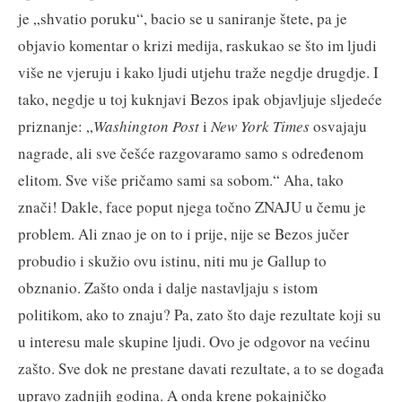
je „shvatio poruku“, bacio se u saniranje štete, pa je
objavio komentar o krizi medija, raskukao se što im ljudi
više ne vjeruju i kako ljudi utjehu traže negdje drugdje. I
tako, negdje u toj kuknjavi Bezos ipak objavljuje sljedeće
priznanje: „
Washington Post
i
New York Times
osvajaju
nagrade, ali sve češće razgovaramo samo s određenom
elitom. Sve više pričamo sami sa sobom.“ Aha, tako
znači! Dakle, face poput njega točno ZNAJU u čemu je
problem. Ali znao je on to i prije, nije se Bezos jučer
probudio i skužio ovu istinu, niti mu je Gallup to
obznanio. Zašto onda i dalje nastavljaju s istom
politikom, ako to znaju? Pa, zato što daje rezultate koji su
u interesu male skupine ljudi. Ovo je odgovor na većinu
zašto. Sve dok ne prestane davati rezultate, a to se događa
upravo zadnjih godina. A onda krene pokajničko