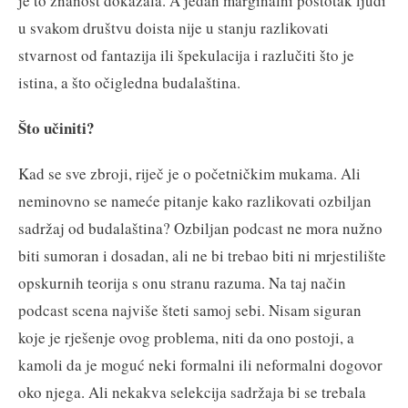
je to znanost dokazala. A jedan marginalni postotak ljudi
u svakom društvu doista nije u stanju razlikovati
stvarnost od fantazija ili špekulacija i razlučiti što je
istina, a što očigledna budalaština.
Što učiniti?
Kad se sve zbroji, riječ je o početničkim mukama. Ali
neminovno se nameće pitanje kako razlikovati ozbiljan
sadržaj od budalaština? Ozbiljan podcast ne mora nužno
biti sumoran i dosadan, ali ne bi trebao biti ni mrjestilište
opskurnih teorija s onu stranu razuma. Na taj način
podcast scena najviše šteti samoj sebi. Nisam siguran
koje je rješenje ovog problema, niti da ono postoji, a
kamoli da je moguć neki formalni ili neformalni dogovor
oko njega. Ali nekakva selekcija sadržaja bi se trebala