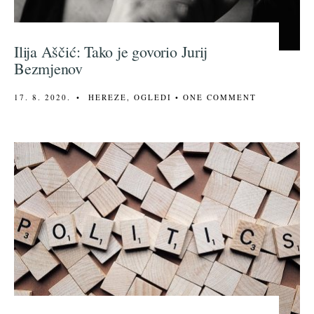
Ilija Aščić: Tako je govorio Jurij
Bezmjenov
17. 8. 2020.
•
HEREZE
,
OGLEDI
• ONE COMMENT