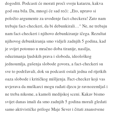
dogoditi. Podcasti će morati proći svoju katarzu, kakva
god ona bila. Da, mnogi će sad reći: „Eto, upravo si
položio argumente za uvođenje fact-checkera! Zato nam
trebaju fact-checkeri, da bi debunkirali…“ Ne, ne trebaju
nam fact-checkeri i njihovo debunkiranje ičega. Rezultat
njihovog debunkiranja smo vidjeli zadnjih 5 godina, kad
je svijet potonuo u mračno doba tiranije, nasilja,
oduzimanja ljudskih prava i sloboda, ideološkog
jednoumlja, gušenja slobode govora, a fact-checkeri su
sve to podržavali, dok su podcasti ostali jedna od rijetkih
oaza slobode i kritičkog mišljenja. Fact-checker koji vas
uvjerava da muškarci mogu rađati djecu je ravnozemljaš i
ne treba nikome, a kamoli medijskoj sceni. Kakav bismo
svijet danas imali da smo zadnjih 5 godina morali gledati
samo aktivističke priloge Maje Sever i čitati znanstvene