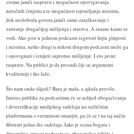
svemu jamči raspravu i mogućnost opovrgavanja
netočnih činjenica te mogućnost ispravljanja neistina,
dok nesloboda govora jamči samo zataškavanje i
zatiranje drugačijeg mišljenja i stavova. A znamo kamo to
vodi. Ako gost u jednom podcastu izgovori hrpu gluposti
i neistina, netko drugi u nekom drugom podcastu može ga
i opovrgnuti i iznijeti suprotno mišljenje. I eto javne
rasprave. Na publici je da prosudi čiji su argumenti
kvalitetniji i tko laže.
Što nam onda slijedi? Bara je mala, a ajkula previše.
Interes publike za podcastima će se uslijed obogaćivanja
i diverzifikacije medijskog sadržaja na različitim
platformama s vremenom smanjiti, pa će se i na taj način
filtrirati jedan dio sadržaja. Iako je scena bogata i
dinamična, mnogi podcasti su, zbog malog tržišta i