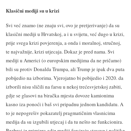
Klasični mediji su u krizi
Svi već znamo (ne znaju svi, ovo je pretjerivanje) da su
klasični mediji u Hrvatskoj, a i u svijetu, već dugo u krizi,
prije svega krizi povjerenja, a onda i moralnoj, stručnoj,
te najvažnije, krizi utjecaja. Dokaz je pred nama. Svi
mediji u Americi (o europskim medijima da ne pričamo)
bili su protiv Donalda Trumpa, ali Trump je ipak dva puta
pobijedio na izborima. Vjerojatno bi pobijedio i 2020. da
izborili nisu sličili na farsu u nekoj trećesvjetskoj zabiti,
gdje se glasovi na biračka mjesta dovoze kamionima
kasno iza ponoći i baš svi pripadnu jednom kandidatu. A
to je nepogrešiv pokazatelj pragmatičnim vlasnicima
medija da su izgubili utjecaj i da tu nešto ne funkcionira.
Bezbroj je primjera gdje mediji forsiraju stavove i politike