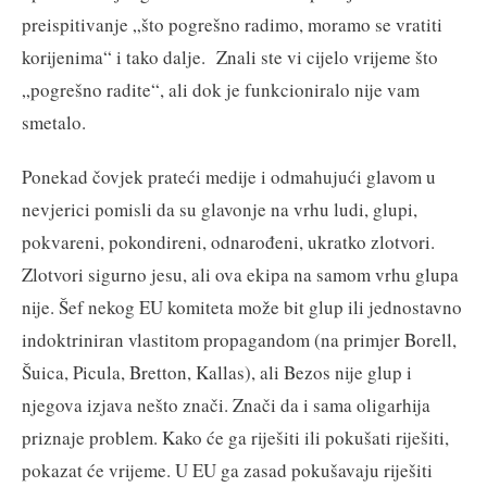
preispitivanje „što pogrešno radimo, moramo se vratiti
korijenima“ i tako dalje. Znali ste vi cijelo vrijeme što
„pogrešno radite“, ali dok je funkcioniralo nije vam
smetalo.
Ponekad čovjek prateći medije i odmahujući glavom u
nevjerici pomisli da su glavonje na vrhu ludi, glupi,
pokvareni, pokondireni, odnarođeni, ukratko zlotvori.
Zlotvori sigurno jesu, ali ova ekipa na samom vrhu glupa
nije. Šef nekog EU komiteta može bit glup ili jednostavno
indoktriniran vlastitom propagandom (na primjer Borell,
Šuica, Picula, Bretton, Kallas), ali Bezos nije glup i
njegova izjava nešto znači. Znači da i sama oligarhija
priznaje problem. Kako će ga riješiti ili pokušati riješiti,
pokazat će vrijeme. U EU ga zasad pokušavaju riješiti