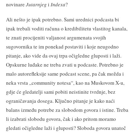
novinare
Jutarnjeg
i
Indexa
?
Ali nešto je ipak potrebno. Sami urednici podcasta bi
ipak trebali voditi računa o kredibilitetu vlastitog kanala,
te znati procijeniti valjanost argumenata svojih
sugovornika te im ponekad postaviti i koje neugodno
pitanje, ako vide da ovaj trpa očigledne gluposti i laži.
Opskurne luđake ne treba zvati u podcaste. Potrebno je
malo autorefleksije same podcast scene, pa čak možda i
neka vrsta „community notesa“, kao na Muskovom X-u,
gdje će gledatelji sami pobiti neistinite tvrdnje, bez
ograničavanja dosega. Ključno pitanje je kako naći
balans između potrebe za slobodom govora i istine. Treba
li izabrati slobodu govora, čak i ako pritom moramo
gledati očigledne laži i gluposti? Sloboda govora unatoč