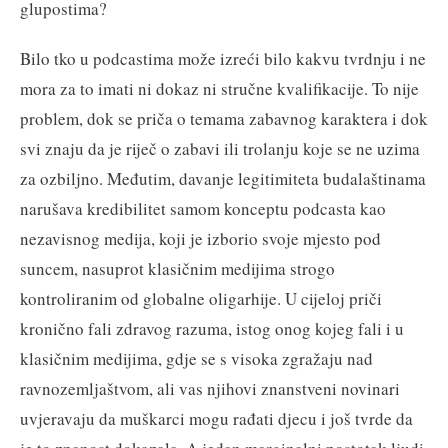
glupostima?
Bilo tko u podcastima može izreći bilo kakvu tvrdnju i ne
mora za to imati ni dokaz ni stručne kvalifikacije. To nije
problem, dok se priča o temama zabavnog karaktera i dok
svi znaju da je riječ o zabavi ili trolanju koje se ne uzima
za ozbiljno. Međutim, davanje legitimiteta budalaštinama
narušava kredibilitet samom konceptu podcasta kao
nezavisnog medija, koji je izborio svoje mjesto pod
suncem, nasuprot klasičnim medijima strogo
kontroliranim od globalne oligarhije. U cijeloj priči
kronično fali zdravog razuma, istog onog kojeg fali i u
klasičnim medijima, gdje se s visoka zgražaju nad
ravnozemljaštvom, ali vas njihovi znanstveni novinari
uvjeravaju da muškarci mogu rađati djecu i još tvrde da