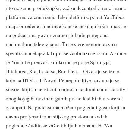
i to ne samo produkcijski, već su decentralizirane i same
platforme za emitiranje. Iako platforme poput YouTubea
imaju određene smjernice koje se ne smiju kršiti, ipak se
na podcastima govori znatno slobodnije nego na
nacionalnim televizijama. Tu se s vremenom razvio i
specifičan metajezik kojim se zaobilazi cenzura. A kome
je YouTube preuzak, široko mu je polje Spotifyja,
Bitchutea, X-a, Localsa, Rumblea… Otvaraju se teme
koje na HTV-u ili Novoj TV nepojmljive, zastupaju se
stavovi koji su heretični u odnosu na dominantni narativ i
zbog kojeg bi novinari gubili posao kad bi ih otvoreno
zastupali. Na podcastima možete pogledati goste koji su
davno protjerani iz medijskog prostora, a kad ih
pogledate čudite se zašto tih ljudi nema na HTV-u.