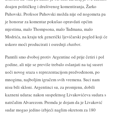
doajen političkog i društvenog komentiranja, Žarko
Puhovski. Profesor Puhovski možda nije od nogometa pa
je honorar za komentar pokušao opravdati općim
mjestima, malo Thompsona, malo Tuđmana, malo
Modrića, na kraju tek generički ljevičarski pogled koji će
uskoro moći producirati i osrednji
chatbot
.
Pamtili smo dvoboj protiv Argentine od prije četiri i pol
godine, ali nije se previše trebalo oslanjati na taj susret
uoči novog sraza s reprezentacijom predvođenom, po
mnogima, najboljim igračem svih vremena. Suci nam
nisu bili skloni. Argentinci su, za promjenu, dobili
kazneni udarac nakon suspektnog Livakovićeva sudara s
natrčalim Alvarezom. Premda je dojam da je Livaković
sudar mogao jedino izbjeći naglim okretom za 180