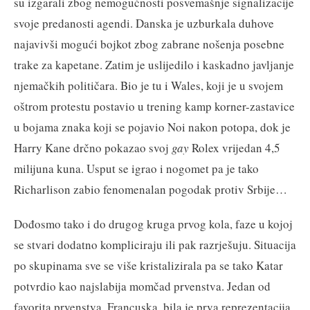
su izgarali zbog nemogućnosti posvemašnje signalizacije
svoje predanosti agendi. Danska je uzburkala duhove
najavivši mogući bojkot zbog zabrane nošenja posebne
trake za kapetane. Zatim je uslijedilo i kaskadno javljanje
njemačkih političara. Bio je tu i Wales, koji je u svojem
oštrom protestu postavio u trening kamp korner-zastavice
u bojama znaka koji se pojavio Noi nakon potopa, dok je
Harry Kane drčno pokazao svoj
gay
Rolex vrijedan 4,5
milijuna kuna. Usput se igrao i nogomet pa je tako
Richarlison zabio fenomenalan pogodak protiv Srbije…
Dođosmo tako i do drugog kruga prvog kola, faze u kojoj
se stvari dodatno kompliciraju ili pak razrješuju. Situacija
po skupinama sve se više kristalizirala pa se tako Katar
potvrdio kao najslabija momčad prvenstva. Jedan od
favorita prvenstva, Francuska, bila je prva reprezentacija