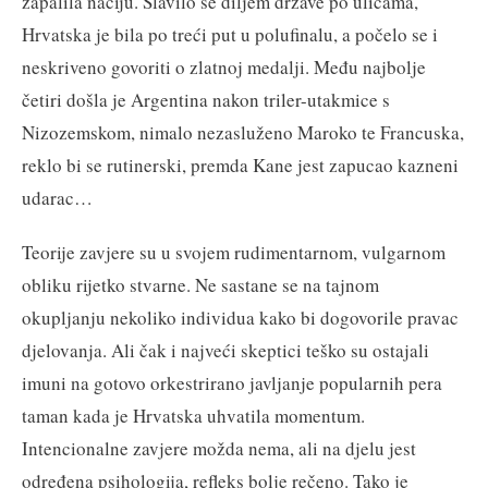
zapalila naciju. Slavilo se diljem države po ulicama,
Hrvatska je bila po treći put u polufinalu, a počelo se i
neskriveno govoriti o zlatnoj medalji. Među najbolje
četiri došla je Argentina nakon triler-utakmice s
Nizozemskom, nimalo nezasluženo Maroko te Francuska,
reklo bi se rutinerski, premda Kane jest zapucao kazneni
udarac…
Teorije zavjere su u svojem rudimentarnom, vulgarnom
obliku rijetko stvarne. Ne sastane se na tajnom
okupljanju nekoliko individua kako bi dogovorile pravac
djelovanja. Ali čak i najveći skeptici teško su ostajali
imuni na gotovo orkestrirano javljanje popularnih pera
taman kada je Hrvatska uhvatila momentum.
Intencionalne zavjere možda nema, ali na djelu jest
određena psihologija, refleks bolje rečeno. Tako je