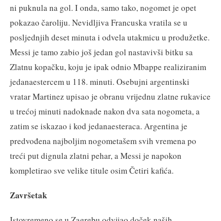
ni puknula na gol. I onda, samo tako, nogomet je opet
pokazao čaroliju. Nevidljiva Francuska vratila se u
posljednjih deset minuta i odvela utakmicu u produžetke.
Messi je tamo zabio još jedan gol nastavivši bitku sa
Zlatnu kopačku, koju je ipak odnio Mbappe realiziranim
jedanaestercem u 118. minuti. Osebujni argentinski
vratar Martinez upisao je obranu vrijednu zlatne rukavice
u trećoj minuti nadoknade nakon dva sata nogometa, a
zatim se iskazao i kod jedanaesteraca. Argentina je
predvođena najboljim nogometašem svih vremena po
treći put dignula zlatni pehar, a Messi je napokon
kompletirao sve velike titule osim Četiri kafića.
Završetak
Istovremeno se u Zagrebu odvijao doček naših