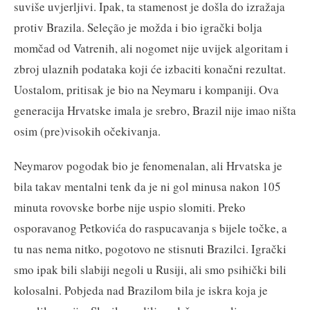
suviše uvjerljivi. Ipak, ta stamenost je došla do izražaja
protiv Brazila. Seleção je možda i bio igrački bolja
momčad od Vatrenih, ali nogomet nije uvijek algoritam i
zbroj ulaznih podataka koji će izbaciti konačni rezultat.
Uostalom, pritisak je bio na Neymaru i kompaniji. Ova
generacija Hrvatske imala je srebro, Brazil nije imao ništa
osim (pre)visokih očekivanja.
Neymarov pogodak bio je fenomenalan, ali Hrvatska je
bila takav mentalni tenk da je ni gol minusa nakon 105
minuta rovovske borbe nije uspio slomiti. Preko
osporavanog Petkovića do raspucavanja s bijele točke, a
tu nas nema nitko, pogotovo ne stisnuti Brazilci. Igrački
smo ipak bili slabiji negoli u Rusiji, ali smo psihički bili
kolosalni. Pobjeda nad Brazilom bila je iskra koja je