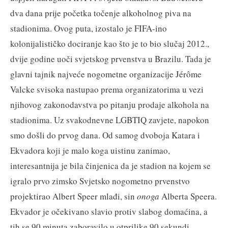
dva dana prije početka točenje alkoholnog piva na
stadionima. Ovog puta, izostalo je FIFA-ino
kolonijalističko dociranje kao što je to bio slučaj 2012.,
dvije godine uoči svjetskog prvenstva u Brazilu. Tada je
glavni tajnik najveće nogometne organizacije Jérôme
Valcke svisoka nastupao prema organizatorima u vezi
njihovog zakonodavstva po pitanju prodaje alkohola na
stadionima. Uz svakodnevne LGBTIQ zavjete, napokon
smo došli do prvog dana. Od samog dvoboja Katara i
Ekvadora koji je malo koga uistinu zanimao,
interesantnija je bila činjenica da je stadion na kojem se
igralo prvo zimsko Svjetsko nogometno prvenstvo
projektirao Albert Speer mlađi, sin
onoga
Alberta Speera.
Ekvador je očekivano slavio protiv slabog domaćina, a
tih se 90 minuta zaboravilo u otprilike 90 sekundi.