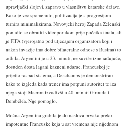
upravljački slojevi, zapravo u vlasništvu katarske države.
Kako je već spomenuto, politizacija je s progresijom
turnira minimalizirana. Novovjeki heroj Zapada Zelenski
ponudio se obratiti videoporukom prije početka finala, ali
je FIFA (vjerojatno pod utjecajem organizatora koji i
nakon invazije ima dobre bilateralne odnose s Rusima) to
odbila. Argentini je u 23. minuti, ne suviše iznenađujuće,
dosuđen dosta lagani kazneni udarac. Francuskoj je
prijetio raspad sistema, a Deschamps je demonstrirao
kako to izgleda kada trener ima potpuni autoritet te iza
njega stoji Macron izvadivši u 40. minuti Girouda i
Dembéléa. Nije pomoglo.
Moćna Argentina grabila je do naslova prvaka preko
impotentne Francuske koja u sat vremena nije nijednom