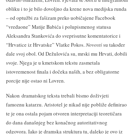
obliku i to je bilo dovoljno da krene nova medijska runda
– od optužbi za fašizam preko uobičajene Facebook
“vređaone” Matije Babića i polupismenog statusa
Aleksandra Stankovića do sveprisutne komentatorice i
“Hrvatice iz Hrvatske” Vlatke Pokos.
Novosti
su također
dale svoj obol. Od Dežulovića su, mrski mu Hrvati, dobili
svoje. Njega je u kmetskom tekstu zasmetala
istovremenost finala i dočeka naših, a bez obligatorne
porcije nije ostao ni Lovren.
Nakon dramatskog teksta trebali bismo doživjeti
famoznu katarzu. Aristotel je nikad nije pobliže definirao
te je ona ostala pojam otvoren interpretaciji teoretičara
do dana današnjeg bez konačnog autoritativnog
odgovora. Iako je dramska struktura tu, daleko je ovo iz