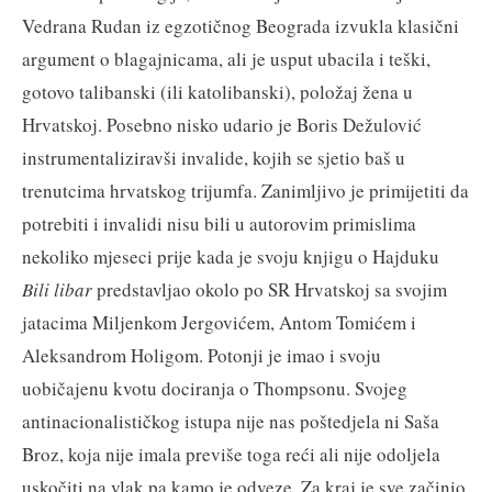
Vedrana Rudan iz egzotičnog Beograda izvukla klasični
argument o blagajnicama, ali je usput ubacila i teški,
gotovo talibanski (ili katolibanski), položaj žena u
Hrvatskoj. Posebno nisko udario je Boris Dežulović
instrumentaliziravši invalide, kojih se sjetio baš u
trenutcima hrvatskog trijumfa. Zanimljivo je primijetiti da
potrebiti i invalidi nisu bili u autorovim primislima
nekoliko mjeseci prije kada je svoju knjigu o Hajduku
Bili libar
predstavljao okolo po SR Hrvatskoj sa svojim
jatacima Miljenkom Jergovićem, Antom Tomićem i
Aleksandrom Holigom. Potonji je imao i svoju
uobičajenu kvotu dociranja o Thompsonu. Svojeg
antinacionalističkog istupa nije nas poštedjela ni Saša
Broz, koja nije imala previše toga reći ali nije odoljela
uskočiti na vlak pa kamo je odveze. Za kraj je sve začinio