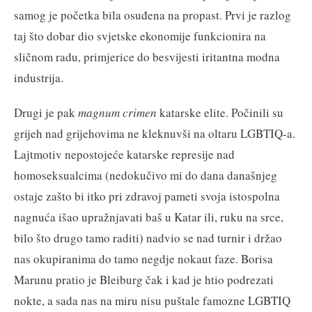
samog je početka bila osuđena na propast. Prvi je razlog
taj što dobar dio svjetske ekonomije funkcionira na
sličnom radu, primjerice do besvijesti iritantna modna
industrija.
Drugi je pak
magnum crimen
katarske elite. Počinili su
grijeh nad grijehovima ne kleknuvši na oltaru LGBTIQ-a.
Lajtmotiv nepostojeće katarske represije nad
homoseksualcima (nedokučivo mi do dana današnjeg
ostaje zašto bi itko pri zdravoj pameti svoja istospolna
nagnuća išao upražnjavati baš u Katar ili, ruku na srce,
bilo što drugo tamo raditi) nadvio se nad turnir i držao
nas okupiranima do tamo negdje nokaut faze. Borisa
Marunu pratio je Bleiburg čak i kad je htio podrezati
nokte, a sada nas na miru nisu puštale famozne LGBTIQ