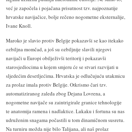
već je započela i pojačana prisutnost tzv. najpoznatije
hrvatske navijačice, bolje rečeno nogometne eksternalije,
Ivane Knoll.
Maroko je slavio protiv Belgije pokazavši se kao itekako
ozbiljna momčad, a još su ozbiljnije slavili njegovi
navijači u Europi obilježivši teritorij i pokazavši
starosjediocima u kojem smjeru će se stvari razvijati u
sljedećim desetljećima. Hrvatska je odlučujuću utakmicu
za prolaz imala protiv Belgije. Otkrismo čari tzv.
automatiziranog zaleđa zbog Dejana Lovrena, a
nogometne navijače su zaintrigirale granice tehnologije
te anatomija ramena i nadlaktice. Lukaku i fortuna su nas
udruženim snagama počastili u tom dinamičnom susretu.
Na turniru možda nije bilo Talijana, ali naš prolaz