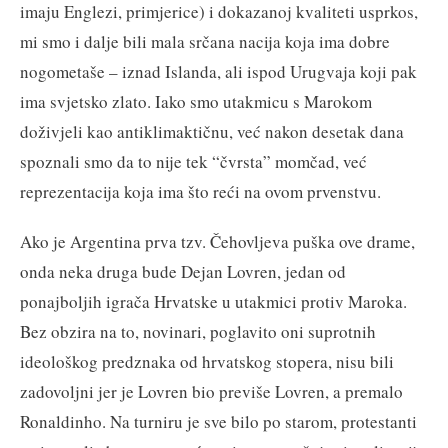
imaju Englezi, primjerice) i dokazanoj kvaliteti usprkos,
mi smo i dalje bili mala srčana nacija koja ima dobre
nogometaše – iznad Islanda, ali ispod Urugvaja koji pak
ima svjetsko zlato. Iako smo utakmicu s Marokom
doživjeli kao antiklimaktičnu, već nakon desetak dana
spoznali smo da to nije tek “čvrsta” momčad, već
reprezentacija koja ima što reći na ovom prvenstvu.
Ako je Argentina prva tzv. Čehovljeva puška ove drame,
onda neka druga bude Dejan Lovren, jedan od
ponajboljih igrača Hrvatske u utakmici protiv Maroka.
Bez obzira na to, novinari, poglavito oni suprotnih
ideološkog predznaka od hrvatskog stopera, nisu bili
zadovoljni jer je Lovren bio previše Lovren, a premalo
Ronaldinho. Na turniru je sve bilo po starom, protestanti