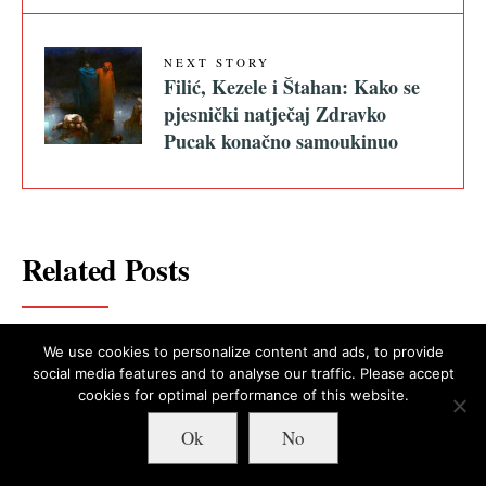
NEXT STORY
Filić, Kezele i Štahan: Kako se
pjesnički natječaj Zdravko
Pucak konačno samoukinuo
Related Posts
We use cookies to personalize content and ads, to provide
social media features and to analyse our traffic. Please accept
cookies for optimal performance of this website.
Ok
No