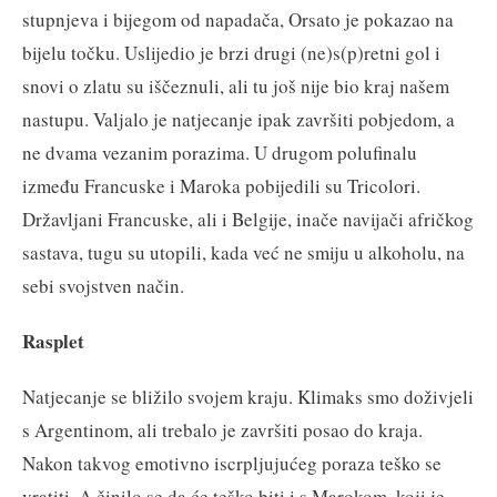
stupnjeva i bijegom od napadača, Orsato je pokazao na
bijelu točku. Uslijedio je brzi drugi (ne)s(p)retni gol i
snovi o zlatu su iščeznuli, ali tu još nije bio kraj našem
nastupu. Valjalo je natjecanje ipak završiti pobjedom, a
ne dvama vezanim porazima. U drugom polufinalu
između Francuske i Maroka pobijedili su Tricolori.
Državljani Francuske, ali i Belgije, inače navijači afričkog
sastava, tugu su utopili, kada već ne smiju u alkoholu, na
sebi svojstven način.
Rasplet
Natjecanje se bližilo svojem kraju. Klimaks smo doživjeli
s Argentinom, ali trebalo je završiti posao do kraja.
Nakon takvog emotivno iscrpljujućeg poraza teško se
vratiti. A činilo se da će teško biti i s Marokom, koji je