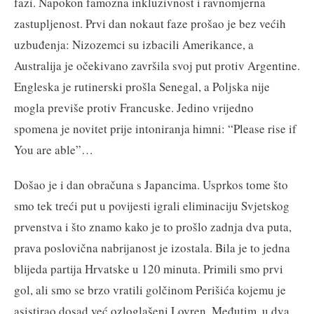
fazi. Napokon famozna inkluzivnost i ravnomjerna
zastupljenost. Prvi dan nokaut faze prošao je bez većih
uzbuđenja: Nizozemci su izbacili Amerikance, a
Australija je očekivano završila svoj put protiv Argentine.
Engleska je rutinerski prošla Senegal, a Poljska nije
mogla previše protiv Francuske. Jedino vrijedno
spomena je novitet prije intoniranja himni: “Please rise if
You are able”…
Došao je i dan obračuna s Japancima. Usprkos tome što
smo tek treći put u povijesti igrali eliminaciju Svjetskog
prvenstva i što znamo kako je to prošlo zadnja dva puta,
prava poslovična nabrijanost je izostala. Bila je to jedna
blijeda partija Hrvatske u 120 minuta. Primili smo prvi
gol, ali smo se brzo vratili golčinom Perišića kojemu je
asistirao dosad već ozloglašeni Lovren. Međutim, u dva