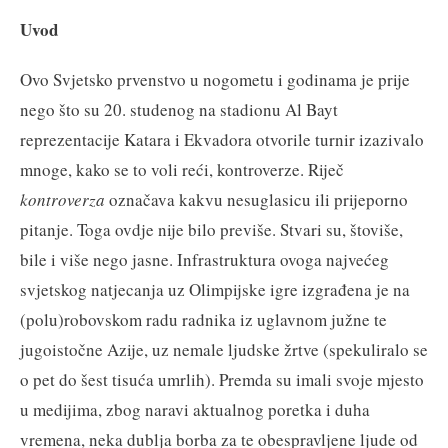
Uvod
Ovo Svjetsko prvenstvo u nogometu i godinama je prije
nego što su 20. studenog na stadionu Al Bayt
reprezentacije Katara i Ekvadora otvorile turnir izazivalo
mnoge, kako se to voli reći, kontroverze. Riječ
kontroverza
označava kakvu nesuglasicu ili prijeporno
pitanje. Toga ovdje nije bilo previše. Stvari su, štoviše,
bile i više nego jasne. Infrastruktura ovoga najvećeg
svjetskog natjecanja uz Olimpijske igre izgrađena je na
(polu)robovskom radu radnika iz uglavnom južne te
jugoistočne Azije, uz nemale ljudske žrtve (spekuliralo se
o pet do šest tisuća umrlih). Premda su imali svoje mjesto
u medijima, zbog naravi aktualnog poretka i duha
vremena, neka dublja borba za te obespravljene ljude od