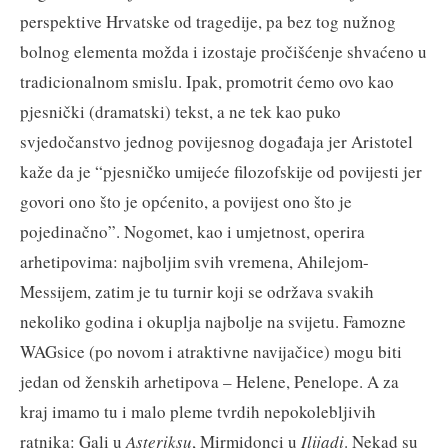
perspektive Hrvatske od tragedije, pa bez tog nužnog
bolnog elementa možda i izostaje pročišćenje shvaćeno u
tradicionalnom smislu. Ipak, promotrit ćemo ovo kao
pjesnički (dramatski) tekst, a ne tek kao puko
svjedočanstvo jednog povijesnog događaja jer Aristotel
kaže da je “pjesničko umijeće filozofskije od povijesti jer
govori ono što je općenito, a povijest ono što je
pojedinačno”. Nogomet, kao i umjetnost, operira
arhetipovima: najboljim svih vremena, Ahilejom-
Messijem, zatim je tu turnir koji se održava svakih
nekoliko godina i okuplja najbolje na svijetu. Famozne
WAGsice (po novom i atraktivne navijačice) mogu biti
jedan od ženskih arhetipova – Helene, Penelope. A za
kraj imamo tu i malo pleme tvrdih nepokolebljivih
ratnika: Gali u
Asteriksu
, Mirmidonci u
Ilijadi
. Nekad su