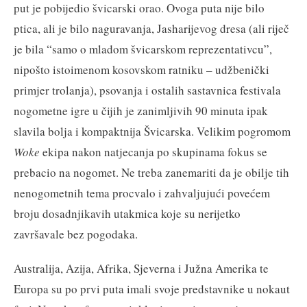
put je pobijedio švicarski orao. Ovoga puta nije bilo
ptica, ali je bilo naguravanja, Jasharijevog dresa (ali riječ
je bila “samo o mladom švicarskom reprezentativcu”,
nipošto istoimenom kosovskom ratniku – udžbenički
primjer trolanja), psovanja i ostalih sastavnica festivala
nogometne igre u čijih je zanimljivih 90 minuta ipak
slavila bolja i kompaktnija Švicarska. Velikim pogromom
Woke
ekipa nakon natjecanja po skupinama fokus se
prebacio na nogomet. Ne treba zanemariti da je obilje tih
nenogometnih tema procvalo i zahvaljujući povećem
broju dosadnjikavih utakmica koje su nerijetko
završavale bez pogodaka.
Australija, Azija, Afrika, Sjeverna i Južna Amerika te
Europa su po prvi puta imali svoje predstavnike u nokaut