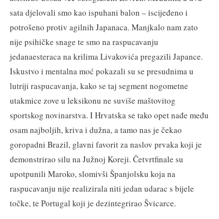
sata djelovali smo kao ispuhani balon – iscijeđeno i
potrošeno protiv agilnih Japanaca. Manjkalo nam zato
nije psihičke snage te smo na raspucavanju
jedanaesteraca na krilima Livakovića pregazili Japance.
Iskustvo i mentalna moć pokazali su se presudnima u
lutriji raspucavanja, kako se taj segment nogometne
utakmice zove u leksikonu ne suviše maštovitog
sportskog novinarstva. I Hrvatska se tako opet nađe među
osam najboljih, kriva i dužna, a tamo nas je čekao
goropadni Brazil, glavni favorit za naslov prvaka koji je
demonstrirao silu na Južnoj Koreji. Četvrtfinale su
upotpunili Maroko, slomivši Španjolsku koja na
raspucavanju nije realizirala niti jedan udarac s bijele
točke, te Portugal koji je dezintegrirao Švicarce.