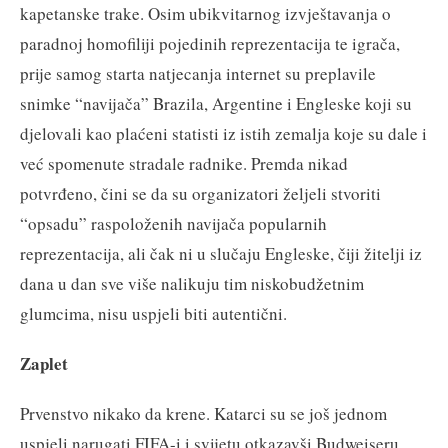
kapetanske trake. Osim ubikvitarnog izvještavanja o
paradnoj homofiliji pojedinih reprezentacija te igrača,
prije samog starta natjecanja internet su preplavile
snimke “navijača” Brazila, Argentine i Engleske koji su
djelovali kao plaćeni statisti iz istih zemalja koje su dale i
već spomenute stradale radnike. Premda nikad
potvrđeno, čini se da su organizatori željeli stvoriti
“opsadu” raspoloženih navijača popularnih
reprezentacija, ali čak ni u slučaju Engleske, čiji žitelji iz
dana u dan sve više nalikuju tim niskobudžetnim
glumcima, nisu uspjeli biti autentični.
Zaplet
Prvenstvo nikako da krene. Katarci su se još jednom
uspjeli narugati FIFA-i i svijetu otkazavši Budweiseru