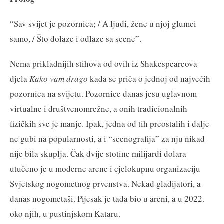
“Sav svijet je pozornica; / A ljudi, žene u njoj glumci
samo, / Što dolaze i odlaze sa scene”.
Nema prikladnijih stihova od ovih iz Shakespeareova
djela
Kako vam drago
kada se priča o jednoj od najvećih
pozornica na svijetu. Pozornice danas jesu uglavnom
virtualne i društvenomrežne, a onih tradicionalnih
fizičkih sve je manje. Ipak, jedna od tih preostalih i dalje
ne gubi na popularnosti, a i “scenografija” za nju nikad
nije bila skuplja. Čak dvije stotine milijardi dolara
utučeno je u moderne arene i cjelokupnu organizaciju
Svjetskog nogometnog prvenstva. Nekad gladijatori, a
danas nogometaši. Pijesak je tada bio u areni, a u 2022.
oko njih, u pustinjskom Kataru.