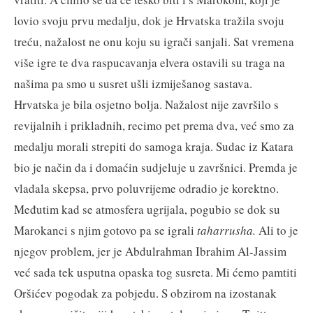
lovio svoju prvu medalju, dok je Hrvatska tražila svoju
treću, nažalost ne onu koju su igrači sanjali. Sat vremena
više igre te dva raspucavanja elvera ostavili su traga na
našima pa smo u susret ušli izmiješanog sastava.
Hrvatska je bila osjetno bolja. Nažalost nije završilo s
revijalnih i prikladnih, recimo pet prema dva, već smo za
medalju morali strepiti do samoga kraja. Sudac iz Katara
bio je način da i domaćin sudjeluje u završnici. Premda je
vladala skepsa, prvo poluvrijeme odradio je korektno.
Međutim kad se atmosfera ugrijala, pogubio se dok su
Marokanci s njim gotovo pa se igrali
taharrusha.
Ali to je
njegov problem, jer je Abdulrahman Ibrahim Al-Jassim
već sada tek usputna opaska tog susreta. Mi ćemo pamtiti
Oršićev pogodak za pobjedu. S obzirom na izostanak