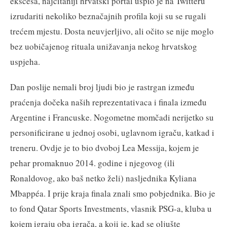
ekscesa, najčitaniji hrvatski portal uspio je na Twitteru
izrudariti nekoliko beznačajnih profila koji su se rugali
trećem mjestu. Dosta neuvjerljivo, ali očito se nije moglo
bez uobičajenog rituala unižavanja nekog hrvatskog
uspjeha.
Dan poslije nemali broj ljudi bio je rastrgan između
praćenja dočeka naših reprezentativaca i finala između
Argentine i Francuske. Nogometne momčadi nerijetko su
personificirane u jednoj osobi, uglavnom igraču, katkad i
treneru. Ovdje je to bio dvoboj Lea Messija, kojem je
pehar promaknuo 2014. godine i njegovog (ili
Ronaldovog, ako baš netko želi) nasljednika Kyliana
Mbappéa. I prije kraja finala znali smo pobjednika. Bio je
to fond Qatar Sports Investments, vlasnik PSG-a, kluba u
kojem igraju oba igrača, a koji je, kad se oljušte