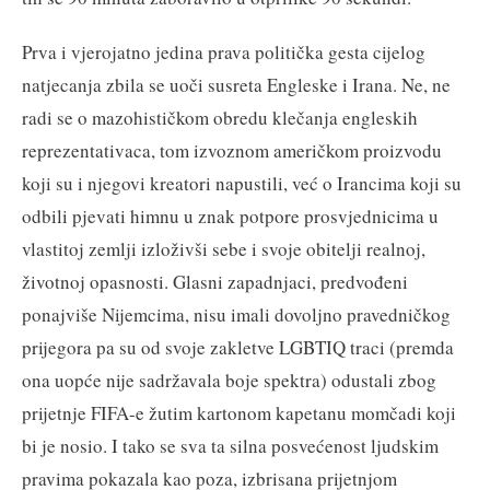
Prva i vjerojatno jedina prava politička gesta cijelog
natjecanja zbila se uoči susreta Engleske i Irana. Ne, ne
radi se o mazohističkom obredu klečanja engleskih
reprezentativaca, tom izvoznom američkom proizvodu
koji su i njegovi kreatori napustili, već o Irancima koji su
odbili pjevati himnu u znak potpore prosvjednicima u
vlastitoj zemlji izloživši sebe i svoje obitelji realnoj,
životnoj opasnosti. Glasni zapadnjaci, predvođeni
ponajviše Nijemcima, nisu imali dovoljno pravedničkog
prijegora pa su od svoje zakletve LGBTIQ traci (premda
ona uopće nije sadržavala boje spektra) odustali zbog
prijetnje FIFA-e žutim kartonom kapetanu momčadi koji
bi je nosio. I tako se sva ta silna posvećenost ljudskim
pravima pokazala kao poza, izbrisana prijetnjom