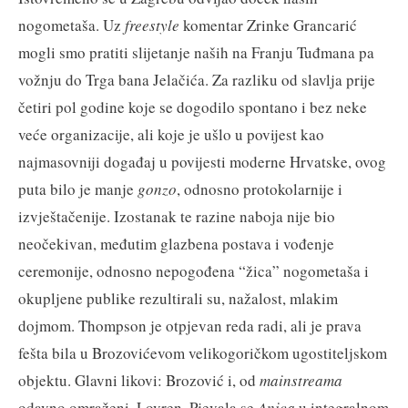
nogometaša. Uz
freestyle
komentar Zrinke Grancarić
mogli smo pratiti slijetanje naših na Franju Tuđmana pa
vožnju do Trga bana Jelačića. Za razliku od slavlja prije
četiri pol godine koje se dogodilo spontano i bez neke
veće organizacije, ali koje je ušlo u povijest kao
najmasovniji događaj u povijesti moderne Hrvatske, ovog
puta bilo je manje
gonzo
, odnosno protokolarnije i
izvještačenije. Izostanak te razine naboja nije bio
neočekivan, međutim glazbena postava i vođenje
ceremonije, odnosno nepogođena “žica” nogometaša i
okupljene publike rezultirali su, nažalost, mlakim
dojmom. Thompson je otpjevan reda radi, ali je prava
fešta bila u Brozovićevom velikogoričkom ugostiteljskom
objektu. Glavni likovi: Brozović i, od
mainstreama
odavno omraženi, Lovren. Pjevala se
Anica
u integralnom