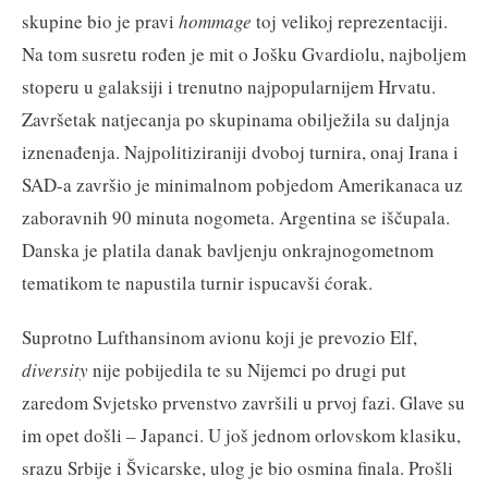
skupine bio je pravi
hommage
toj velikoj reprezentaciji.
Na tom susretu rođen je mit o Jošku Gvardiolu, najboljem
stoperu u galaksiji i trenutno najpopularnijem Hrvatu.
Završetak natjecanja po skupinama obilježila su daljnja
iznenađenja. Najpolitiziraniji dvoboj turnira, onaj Irana i
SAD-a završio je minimalnom pobjedom Amerikanaca uz
zaboravnih 90 minuta nogometa. Argentina se iščupala.
Danska je platila danak bavljenju onkrajnogometnom
tematikom te napustila turnir ispucavši ćorak.
Suprotno Lufthansinom avionu koji je prevozio Elf,
diversity
nije pobijedila te su Nijemci po drugi put
zaredom Svjetsko prvenstvo završili u prvoj fazi. Glave su
im opet došli – Japanci. U još jednom orlovskom klasiku,
srazu Srbije i Švicarske, ulog je bio osmina finala. Prošli