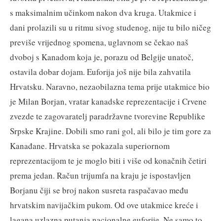
s maksimalnim učinkom nakon dva kruga. Utakmice i
dani prolazili su u ritmu sivog studenog, nije tu bilo ničeg
previše vrijednog spomena, uglavnom se čekao naš
dvoboj s Kanadom koja je, porazu od Belgije unatoč,
ostavila dobar dojam. Euforija još nije bila zahvatila
Hrvatsku. Naravno, nezaobilazna tema prije utakmice bio
je Milan Borjan, vratar kanadske reprezentacije i Crvene
zvezde te zagovaratelj paradržavne tvorevine Republike
Srpske Krajine. Dobili smo rani gol, ali bilo je tim gore za
Kanađane. Hrvatska se pokazala superiornom
reprezentacijom te je moglo biti i više od konačnih četiri
prema jedan. Račun trijumfa na kraju je ispostavljen
Borjanu čiji se broj nakon susreta raspačavao među
hrvatskim navijačkim pukom. Od ove utakmice kreće i
lagana uzlazna putanja nacionalne euforije. Ne samo to,