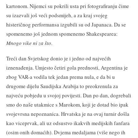
kartonom. Nijemci su pokrili usta pri fotografiranju čime
su izazvali još veći podsmijeh, a za kraj svojeg
histeričnog performansa izgubili su od Japanaca. Da se
spomenemo još jednom spomenemo Shakespearea:
Mnogo vike ni za što
.
Treći dan Svjetskog donio je i jedno od najvećih
iznenađenja. Umjesto četiri gola prednosti, Argentina je
zbog VAR-a vodila tek jedan prema nula, e da bi u
drugome dijelu Saudijska Arabija to preokrenula za
najveću pobjedu u svojoj povijesti. Dan po dan, dogrebali
smo do naše utakmice s Marokom, koji je dotad bio ipak
svojevrsna nepoznanica. Hrvatska je na ovaj turnir došla
kao viceprvak, ali uz odsustvo ikakvih medijskih fanfara
(osim onih domaćih). Dvjema medaljama (više nego ih