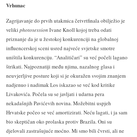
Vrhunac
Zagrijavanje do prvih utakmica četvrtfinala obilježio je
veliki
photosession
Ivane Knoll kojoj treba odati
priznanje da je u žestokoj konkurenciji na globalnoj
influencerskoj sceni usred najveće svjetske smotre
uništila konkurenciju. “Analitičari” su već počeli lagano
štrikati. Najpoznatiji među njima, nazalnog glasa i
neuvjerljive posture koji si je okuražen svojim znanjem
nadjenuo i nadimak Los iskazao se već kod kritike
Livakovića. Počela su se javljati i udarna pera
nekadašnjih Pavićevih novina. Možebitni uspjeh
Hrvatske počeo se već amortizirati. Neću lagati, i ja sam
bio skeptičan oko prolaska protiv Brazila. Oni su
djelovali zastrašujuće moćno. Mi smo bili čvrsti, ali ne