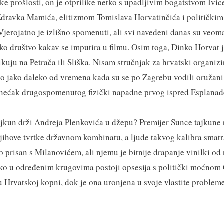
ke prošlosti, on je otprilike netko s upadljivim bogatstvom Ivic
ravka Mamića, elitizmom Tomislava Horvatinčića i političkim
Vjerojatno je izlišno spomenuti, ali svi navedeni danas su veom
sko društvo kakav se imputira u filmu. Osim toga, Dinko Horvat j
uju na Petrača ili Sliška. Nisam stručnjak za hrvatski organizir
mo jako daleko od vremena kada su se po Zagrebu vodili oružani
ećak drugospomenutog fizički napadne prvog ispred Esplanad
tajkun drži Andreja Plenkovića u džepu? Premijer Sunce tajkune 
njihove tvrtke državnom kombinatu, a ljude takvog kalibra smatr
 prisan s Milanovićem, ali njemu je bitnije drapanje vinilki od 
ako u određenim krugovima postoji opsesija s politički moćnom
u Hrvatskoj kopni, dok je ona uronjena u svoje vlastite probleme