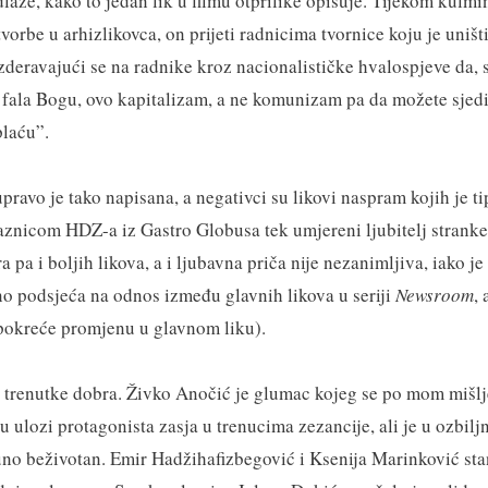
laze, kako to jedan lik u filmu otprilike opisuje. Tijekom kulmi
vorbe u arhizlikovca, on prijeti radnicima tvornice koju je uništ
 izderavajući se na radnike kroz nacionalističke hvalospjeve da,
, fala Bogu, ovo kapitalizam, a ne komunizam pa da možete sjedit
plaću”.
pravo je tako napisana, a negativci su likovi naspram kojih je ti
aznicom HDZ-a iz Gastro Globusa tek umjereni ljubitelj stranke 
a pa i boljih likova, a i ljubavna priča nije nezanimljiva, iako j
šno podsjeća na odnos između glavnih likova u seriji
Newsroom
,
 pokreće promjenu u glavnom liku).
trenutke dobra. Živko Anočić je glumac kojeg se po mom mišlj
 u ulozi protagonista zasja u trenucima zezancije, ali je u ozbi
o beživotan. Emir Hadžihafizbegović i Ksenija Marinković st