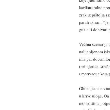
koje ljudi samo od
karikaturalne pret
zrak iz pištolja i
parafraziram, “je
guzici i dobivati 
Većina scenarija u
nalijepljenom isk
ima par dobrih for
(primjerice, stra
i motivacija koja
Gluma je samo na 
u krive uloge. On
momentima potpun