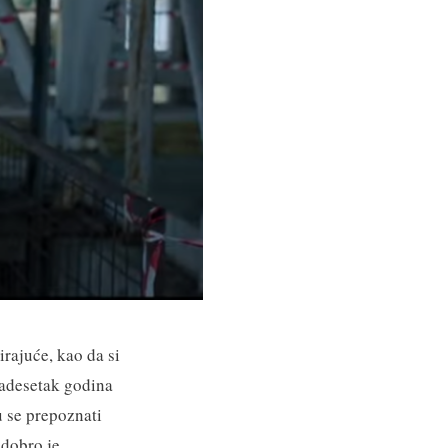
rajuće, kao da si
vadesetak godina
u se prepoznati
 dobro je