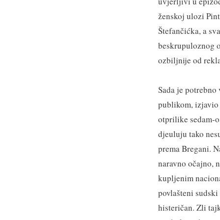
uvjerljivi u epiz
ženskoj ulozi Pint
Štefančićka, a sv
beskrupuloznog od
ozbiljnije od rek
Sada je potrebno 
publikom, izjavio
otprilike sedam-o
djeuluju tako nes
prema Bregani. Na
naravno očajno, n
kupljenim nacional
povlašteni sudski 
histeričan. Zli t