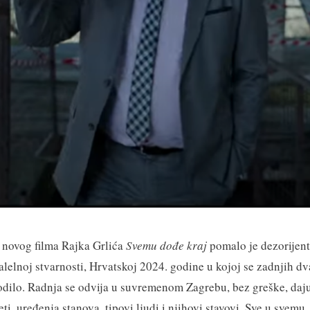
 novog filma Rajka Grlića
Svemu dođe kraj
pomalo je dezorijenti
alelnoj stvarnosti, Hrvatskoj 2024. godine u kojoj se zadnjih d
godilo. Radnja se odvija u suvremenom Zagrebu, bez greške, daj
eti, uređenja stanova, tipovi ljudi i njihovi stavovi. Sve u svemu,