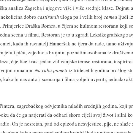
ka analiza Zagreba i njegove više i više srednje klase. Dojmu a
 nekolicina dobro
castiranih
uloga pa i velik broj
camea
ljudi i
. Primjerice Draška Romca, u čijem se kultnom restoranu koji se 
jedna scena u filmu. Restoran je to u zgradi Leksikografskog za
lenici, kada ih ravnatelj Hameršak ne tjera da rade, tamo uživaj
 jelu i piću, zajedno s brojnim poznatim osobama iz društveno
leža, čije lice krasi jedan zid vanjske terase restorana, inspirira
vojim romanom
Na rubu pameti
iz tridesetih godina prošlog sto
, kako bi nas autori scenarija i filma voljeli uvjeriti, jednako a
Pintera, zagrebačkog odvjetnika mlađih srednjih godina, koji pr
boku da će ga natjerati da odbaci skoro cijeli svoj život i silni ko
adio. On je nesretan, pati od epizoda nesvjestice, pije, ne slaže
oslu zbog kojeg mora pred sudom braniti ljude upitnoga morala.