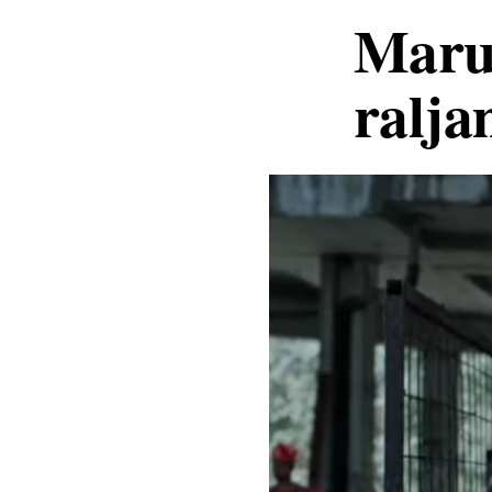
Marul
ralja