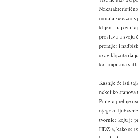
Nekarakteristično 
minuta suočeni s 
klijent, najveći 
proslavu u svoju 
premijer i nadbisk
svog klijenta da j
korumpirana sutki
Kasnije će isti ta
nekoliko stanova u
Pintera prebije u
njegovu ljubavnic
tvornice koju je pr
HDZ-a, kako se iz