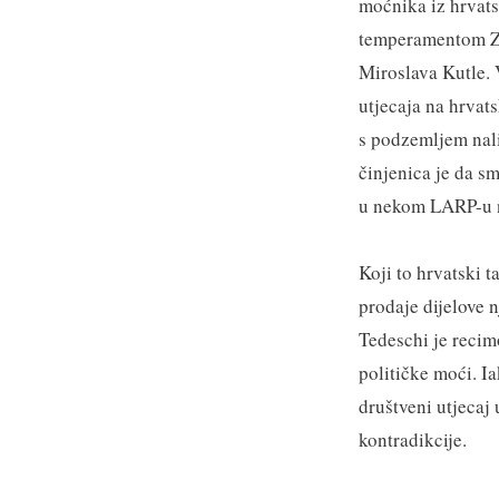
moćnika iz hrvats
temperamentom Zd
Miroslava Kutle. 
utjecaja na hrvat
s podzemljem nalik
činjenica je da s
u nekom LARP-u n
Koji to hrvatski 
prodaje dijelove 
Tedeschi je recimo
političke moći. I
društveni utjecaj 
kontradikcije.