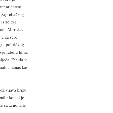
utentičnosti
z zagrebačkog
izričito i
voda Miroslav
u u za sebe
g i političkog
o je fabulu filma
ljeća. Fabula je
ktualna danas kao i
oživljava krizu
mfor koji si je
 se sa ženom, te