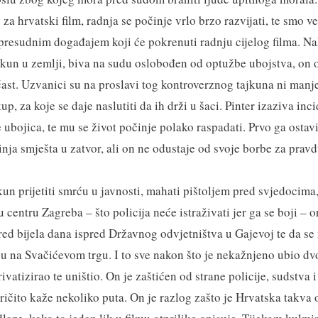
za hrvatski film, radnja se počinje vrlo brzo razvijati, te smo 
presudnim događajem koji će pokrenuti radnju cijelog filma. Na
tajkun u zemlji, biva na sudu oslobođen od optužbe ubojstva, on 
čast. Uzvanici su na proslavi tog kontroverznog tajkuna ni manj
up, za koje se daje naslutiti da ih drži u šaci. Pinter izaziva inc
e ubojica, te mu se život počinje polako raspadati. Prvo ga ostav
nja smješta u zatvor, ali on ne odustaje od svoje borbe za pravd
jkun prijetiti smrću u javnosti, mahati pištoljem pred svjedocima,
 centru Zagreba – što policija neće istraživati jer ga se boji – o
sred bijela dana ispred Državnog odvjetništva u Gajevoj te da se
u na Svačićevom trgu. I to sve nakon što je nekažnjeno ubio dvo
ivatizirao te uništio. On je zaštićen od strane policije, sudstva i
ričito kaže nekoliko puta. On je razlog zašto je Hrvatska takva 