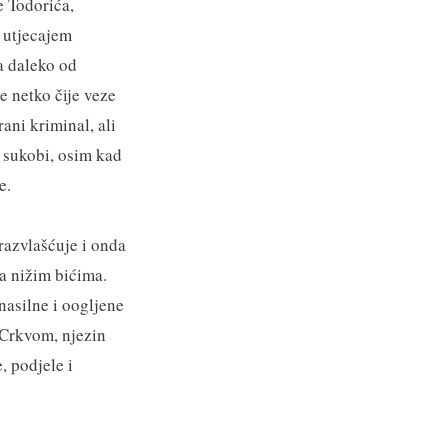
e Todorića,
 utjecajem
a daleko od
e netko čije veze
ani kriminal, ali
 sukobi, osim kad
e.
razvlašćuje i onda
a nižim bićima.
nasilne i oogljene
 Crkvom, njezin
, podjele i