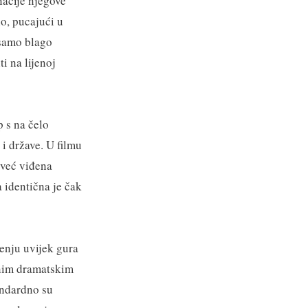
nacije njegove
io, pucajući u
 samo blago
i na lijenoj
p s na čelo
i države. U filmu
e već viđena
 a identična je čak
enju uvijek gura
ljnim dramatskim
andardno su