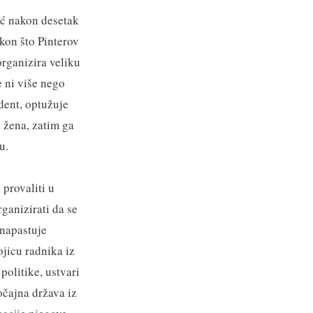
već nakon desetak
kon što Pinterov
organizira veliku
e ni više nego
ident, optužuje
i žena, zatim ga
u.
 provaliti u
rganizirati da se
 napastuje
jicu radnika iz
 politike, ustvari
očajna država iz