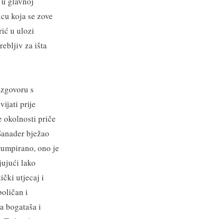
 u glavnoj
icu koja se zove
ić u ulozi
ebljiv za išta
azgovoru s
ijati prije
 okolnosti priče
 Sanader bježao
rumpirano, ono je
jujući lako
čki utjecaj i
boličan i
a bogataša i