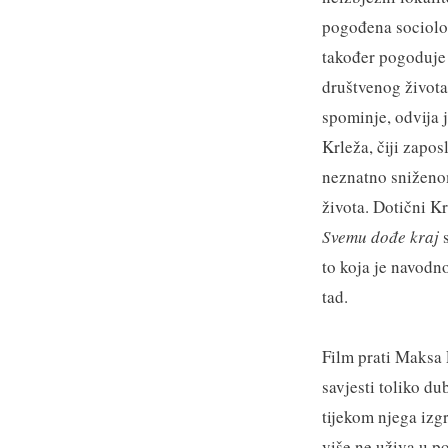
pogođena sociološ
također pogoduje
društvenog života
spominje, odvija 
Krleža, čiji zapos
neznatno sniženom
života. Dotični Kr
Svemu dođe kraj
s
to koja je navodno
tad.
Film prati Maksa 
savjesti toliko du
tijekom njega izgr
više ne uživa u p