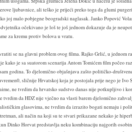
odnim ulogama. Srpska glumica Jelena Đokić u načelu je solidna
erove ljubavnice, ali teško je prijeći preko toga da glumi purger
ako joj malo pobjegne beogradski naglasak. Janko Popović Volar
vjetnika očekivano je loš te još jednom dokazuje da je neupotr
lame za kremu protiv bolova u vratu.
vratiti se na glavni problem ovog filma. Rajko Grlić, u jednom r
 je kako je sa suatorom scenarija Antom Tomićem film počeo razv
sam godina. To djelomično objašnjava zašto političko-društvene
uvremen0, sličnije Hrvatskoj koja je postojala prije nego je Ivo
ime, ne tvrdim da hrvatsko sudstvo danas nije potkupljivo i ko
e tvrdim da HDZ nije vječno na vlasti barem djelomično zahval
ističkim glasovima, ne tvrdim da izrazito bogati nemaju i politi
tretman, ali način na koji su te stvari prikazane nekako je hiper
ajkun Dinko Horvat predstavlja neku kombinaciju najgorih osobin