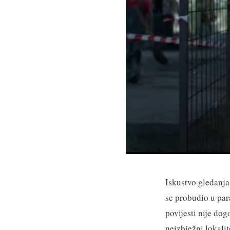
Iskustvo gledanja
se probudio u par
povijesti nije do
neizbježni lokalit