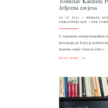
Tomislav Kardum: Pu
željezna zavjesa
26. 10. 2022.
•
HEREZE
,
OG
UKRAJINSKI RAT
• ONE COM
U zapadnim srednjostrujaškim me
percepcija po kojoj je podržavanj
trenutne ruske vlasti na čelu s
...
→
READ MORE