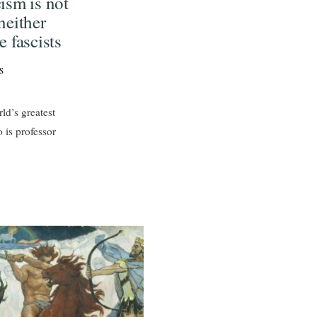
ism is not
neither
 fascists
S
ld’s greatest
 is professor