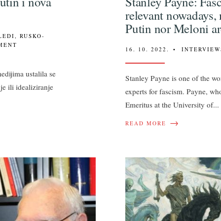
tin i nova
Stanley Payne: Fasc
relevant nowadays, 
Putin nor Meloni are
LEDI
,
RUSKO-
MENT
16. 10. 2022.
•
INTERVIEW
dijima ustalila se
Stanley Payne is one of the wor
e ili idealiziranje
experts for fascism. Payne, who
Emeritus at the University of
...
→
READ MORE