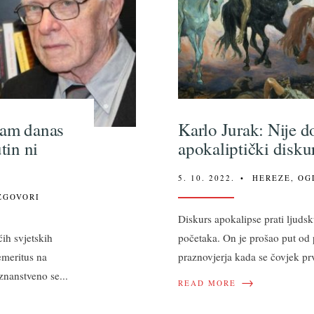
zam danas
Karlo Jurak: Nije d
tin ni
apokaliptički disku
5. 10. 2022.
•
HEREZE
,
OG
ZGOVORI
Diskurs apokalipse prati ljuds
ih svjetskih
početaka. On je prošao put od p
emeritus na
praznovjerja kada se čovjek pr
znanstveno se
...
→
READ MORE