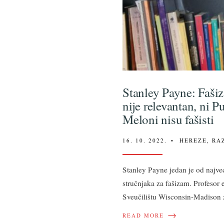
Stanley Payne: Faši
nije relevantan, ni Pu
Meloni nisu fašisti
16. 10. 2022.
•
HEREZE
,
RA
Stanley Payne jedan je od najveć
stručnjaka za fašizam. Profesor 
Sveučilištu Wisconsin-Madison 
→
READ MORE