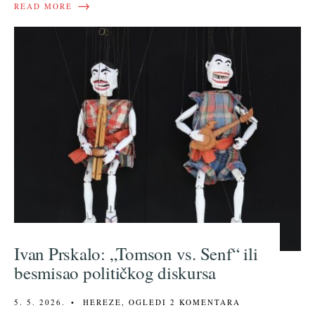
→
READ MORE
Ivan Prskalo: „Tomson vs. Senf“ ili
besmisao političkog diskursa
5. 5. 2026.
•
HEREZE
,
OGLEDI
2 KOMENTARA