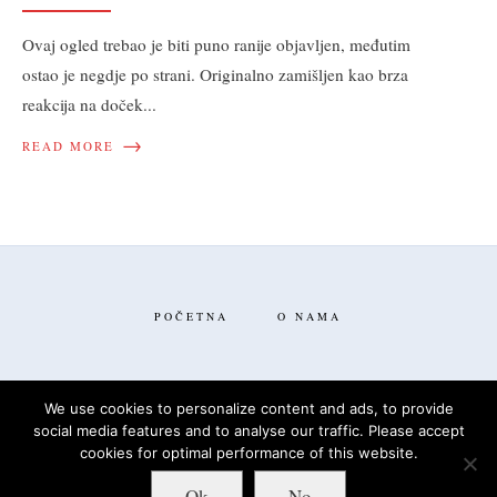
Ovaj ogled trebao je biti puno ranije objavljen, međutim
ostao je negdje po strani. Originalno zamišljen kao brza
reakcija na doček
...
→
READ MORE
POČETNA
O NAMA
We use cookies to personalize content and ads, to provide
social media features and to analyse our traffic. Please accept
FACEBOOK
TWITTER
cookies for optimal performance of this website.
Ok
No