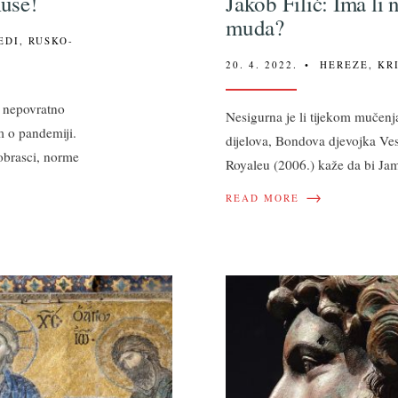
Ruse!
Jakob Filić: Ima li
muda?
EDI
,
RUSKO-
20. 4. 2022.
•
HEREZE
,
KR
e nepovratno
Nesigurna je li tijekom mučen
m o pandemiji.
dijelova, Bondova djevojka Ve
obrasci, norme
Royaleu (2006.) kaže da bi Ja
→
READ MORE