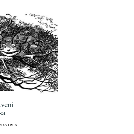
tveni
sa
NAVIRUS
,