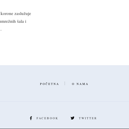
 korone zaslužuje
umrežnih šala i
..
POČETNA
O NAMA
FACEBOOK
TWITTER