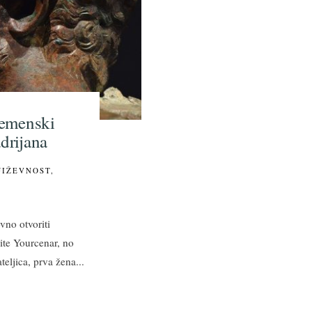
remenski
drijana
JIŽEVNOST
,
vno otvoriti
te Yourcenar, no
teljica, prva žena
...