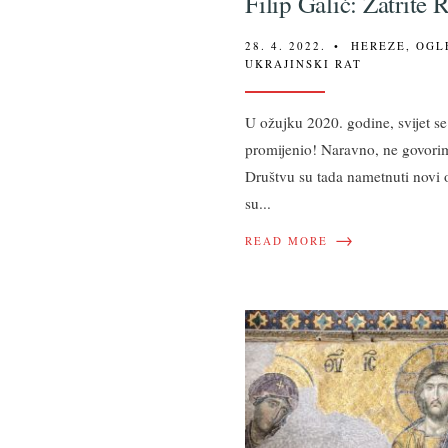
Filip Galić: Zatrite 
28. 4. 2022.
•
HEREZE
,
OGL
UKRAJINSKI RAT
U ožujku 2020. godine, svijet s
promijenio! Naravno, ne govori
Društvu su tada nametnuti novi 
su
...
→
READ MORE