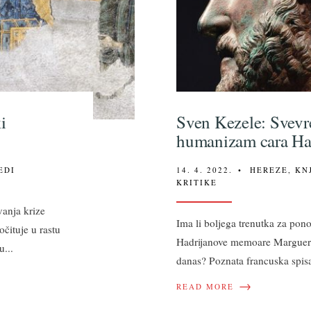
i
Sven Kezele: Svev
humanizam cara Ha
EDI
14. 4. 2022.
•
HEREZE
,
KN
KRITIKE
vanja krize
Ima li boljega trenutka za pono
očituje u rastu
Hadrijanove memoare Margueri
ju
...
danas? Poznata francuska spisa
→
READ MORE