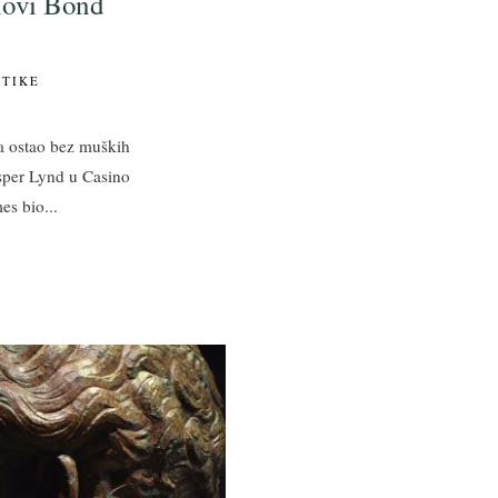
 novi Bond
ITIKE
ja ostao bez muških
sper Lynd u Casino
mes bio
...