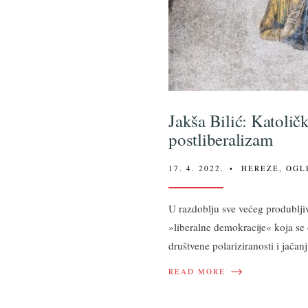
Jakša Bilić: Katoličk
postliberalizam
17. 4. 2022.
•
HEREZE
,
OGL
U razdoblju sve većeg produblji
»liberalne demokracije« koja se 
društvene polariziranosti i jačan
→
READ MORE