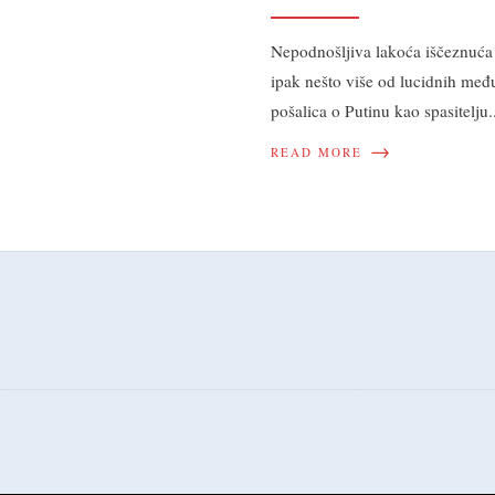
Nepodnošljiva lakoća iščeznuća
ipak nešto više od lucidnih međ
pošalica o Putinu kao spasitelju
.
→
READ MORE