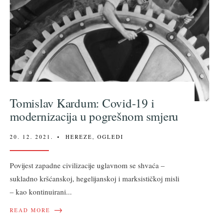
Tomislav Kardum: Covid-19 i
modernizacija u pogrešnom smjeru
20. 12. 2021.
•
HEREZE
,
OGLEDI
Povijest zapadne civilizacije uglavnom se shvaća –
sukladno kršćanskoj, hegelijanskoj i marksističkoj misli
– kao kontinuirani
...
→
READ MORE