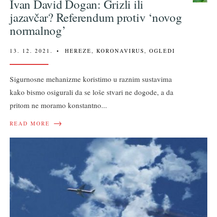
Ivan David Dogan: Grizli ili
jazavčar? Referendum protiv ‘novog
normalnog’
13. 12. 2021.
•
HEREZE
,
KORONAVIRUS
,
OGLEDI
Sigurnosne mehanizme koristimo u raznim sustavima
kako bismo osigurali da se loše stvari ne dogode, a da
pritom ne moramo konstantno
...
→
READ MORE