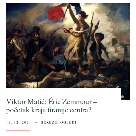
Viktor Matić: Éric Zemmour –
početak kraja tiranije centra?
15. 12. 2021.
•
HEREZE
,
OGLEDI