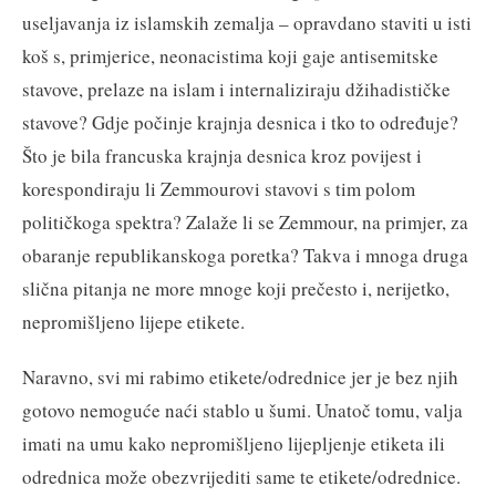
useljavanja iz islamskih zemalja – opravdano staviti u isti
koš s, primjerice, neonacistima koji gaje antisemitske
stavove, prelaze na islam i internaliziraju džihadističke
stavove? Gdje počinje krajnja desnica i tko to određuje?
Što je bila francuska krajnja desnica kroz povijest i
korespondiraju li Zemmourovi stavovi s tim polom
političkoga spektra? Zalaže li se Zemmour, na primjer, za
obaranje republikanskoga poretka? Takva i mnoga druga
slična pitanja ne more mnoge koji prečesto i, nerijetko,
nepromišljeno lijepe etikete.
Naravno, svi mi rabimo etikete/odrednice jer je bez njih
gotovo nemoguće naći stablo u šumi. Unatoč tomu, valja
imati na umu kako nepromišljeno lijepljenje etiketa ili
odrednica može obezvrijediti same te etikete/odrednice.