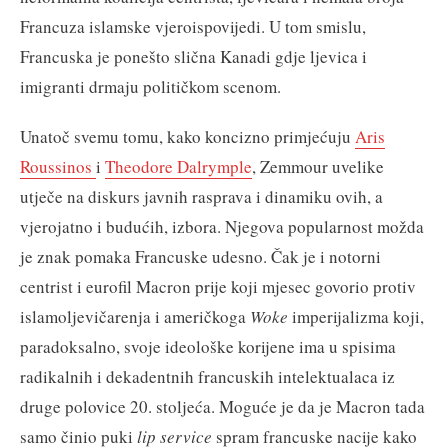
Francuza islamske vjeroispovijedi. U tom smislu,
Francuska je ponešto slična Kanadi gdje ljevica i
imigranti drmaju političkom scenom.
Unatoč svemu tomu, kako koncizno primjećuju
Aris
Roussinos
i
Theodore Dalrymple
, Zemmour uvelike
utječe na diskurs javnih rasprava i dinamiku ovih, a
vjerojatno i budućih, izbora. Njegova popularnost možda
je znak pomaka Francuske udesno. Čak je i notorni
centrist i eurofil Macron prije koji mjesec govorio protiv
islamoljevičarenja i američkoga
Woke
imperijalizma koji,
paradoksalno, svoje ideološke korijene ima u spisima
radikalnih i dekadentnih francuskih intelektualaca iz
druge polovice 20. stoljeća. Moguće je da je Macron tada
samo činio puki
lip service
spram francuske nacije kako