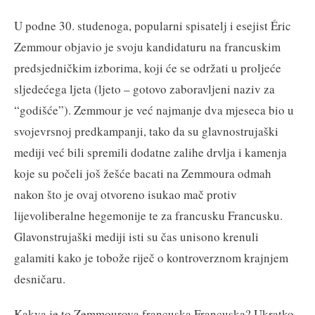
U podne 30. studenoga, popularni spisatelj i esejist Éric
Zemmour objavio je svoju kandidaturu na francuskim
predsjedničkim izborima, koji će se održati u proljeće
sljedećega ljeta (ljeto – gotovo zaboravljeni naziv za
“godišće”). Zemmour je već najmanje dva mjeseca bio u
svojevrsnoj predkampanji, tako da su glavnostrujaški
mediji već bili spremili dodatne zalihe drvlja i kamenja
koje su počeli još žešće bacati na Zemmoura odmah
nakon što je ovaj otvoreno isukao mač protiv
lijevoliberalne hegemonije te za francusku Francusku.
Glavonstrujaški mediji isti su čas unisono krenuli
galamiti kako je tobože riječ o kontroverznom krajnjem
desničaru.
Kakva je to Zemmourova francuska Francuska? Ukratko,