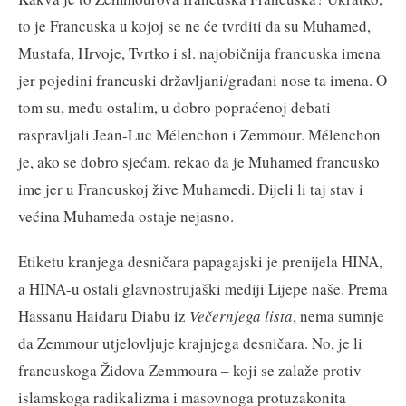
to je Francuska u kojoj se ne će tvrditi da su Muhamed,
Mustafa, Hrvoje, Tvrtko i sl. najobičnija francuska imena
jer pojedini francuski državljani/građani nose ta imena. O
tom su, među ostalim, u dobro popraćenoj debati
raspravljali Jean-Luc Mélenchon i Zemmour. Mélenchon
je, ako se dobro sjećam, rekao da je Muhamed francusko
ime jer u Francuskoj žive Muhamedi. Dijeli li taj stav i
većina Muhameda ostaje nejasno.
Etiketu kranjega desničara papagajski je prenijela HINA,
a HINA-u ostali glavnostrujaški mediji Lijepe naše. Prema
Hassanu Haidaru Diabu iz
Večernjega lista
, nema sumnje
da Zemmour utjelovljuje krajnjega desničara. No, je li
francuskoga Židova Zemmoura – koji se zalaže protiv
islamskoga radikalizma i masovnoga protuzakonita