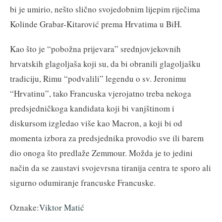
bi je umirio, nešto slično svojedobnim lijepim riječima
Kolinde Grabar-Kitarović prema Hrvatima u BiH.
Kao što je “pobožna prijevara” srednjovjekovnih
hrvatskih glagoljaša koji su, da bi obranili glagoljašku
tradiciju, Rimu “podvalili” legendu o sv. Jeronimu
“Hrvatinu”, tako Francuska vjerojatno treba nekoga
predsjedničkoga kandidata koji bi vanjštinom i
diskursom izgledao više kao Macron, a koji bi od
momenta izbora za predsjednika provodio sve ili barem
dio onoga što predlaže Zemmour. Možda je to jedini
način da se zaustavi svojevrsna tiranija centra te sporo ali
sigurno odumiranje francuske Francuske.
Oznake:
Viktor Matić