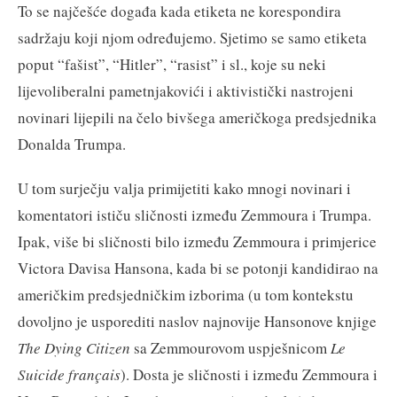
To se najčešće događa kada etiketa ne korespondira
sadržaju koji njom određujemo. Sjetimo se samo etiketa
poput “fašist”, “Hitler”, “rasist” i sl., koje su neki
lijevoliberalni pametnjakovići i aktivistički nastrojeni
novinari lijepili na čelo bivšega američkoga predsjednika
Donalda Trumpa.
U tom surječju valja primijetiti kako mnogi novinari i
komentatori ističu sličnosti između Zemmoura i Trumpa.
Ipak, više bi sličnosti bilo između Zemmoura i primjerice
Victora Davisa Hansona, kada bi se potonji kandidirao na
američkim predsjedničkim izborima (u tom kontekstu
dovoljno je usporediti naslov najnovije Hansonove knjige
The Dying Citizen
sa Zemmourovom uspješnicom
Le
Suicide fran
ç
ais
). Dosta je sličnosti i između Zemmoura i