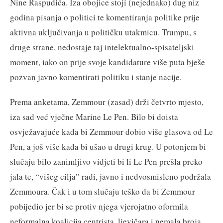
Nine Raspudića. Iza obojice stoji (nejednako) dug niz
godina pisanja o politici te komentiranja politike prije
aktivna uključivanja u političku utakmicu. Trumpu, s
druge strane, nedostaje taj intelektualno-spisateljski
moment, iako on prije svoje kandidature više puta bješe
pozvan javno komentirati politiku i stanje nacije.
Prema anketama, Zemmour (zasad) drži četvrto mjesto,
iza sad već vječne Marine Le Pen. Bilo bi doista
osvježavajuće kada bi Zemmour dobio više glasova od Le
Pen, a još više kada bi ušao u drugi krug. U potonjem bi
slučaju bilo zanimljivo vidjeti bi li Le Pen prešla preko
jala te, “višeg cilja” radi, javno i nedvosmisleno podržala
Zemmoura. Čak i u tom slučaju teško da bi Zemmour
pobijedio jer bi se protiv njega vjerojatno oformila
neformalna koalicija centrista, ljevičara i nemala broja