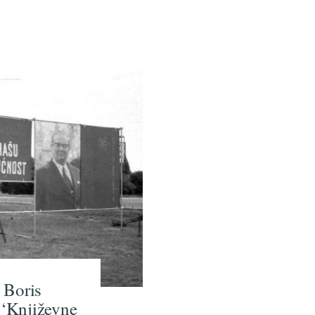
 Boris
j ‘Književne