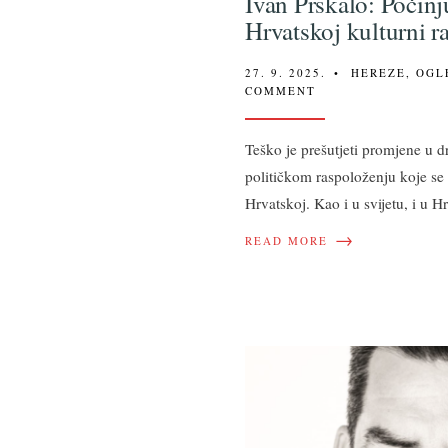
Ivan Prskalo: Počinju
Hrvatskoj kulturni r
27. 9. 2025.
•
HEREZE
,
OGL
COMMENT
Teško je prešutjeti promjene u d
političkom raspoloženju koje se
Hrvatskoj. Kao i u svijetu, i u H
→
READ MORE