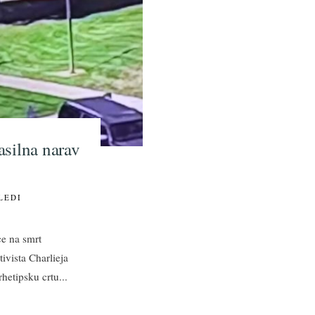
asilna narav
LEDI
ce na smrt
vista Charlieja
rhetipsku crtu
...