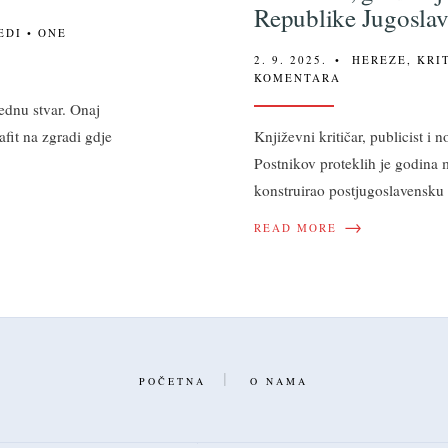
Republike Jugoslavi
EDI
• ONE
2. 9. 2025.
•
HEREZE
,
KRI
KOMENTARA
dnu stvar. Onaj
afit na zgradi gdje
Književni kritičar, publicist i 
Postnikov proteklih je godina 
konstruirao postjugoslavensku 
→
READ MORE
POČETNA
O NAMA