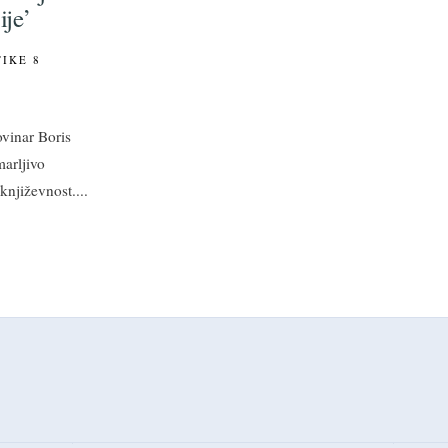
je’
TIKE
8
novinar Boris
marljivo
književnost.
...