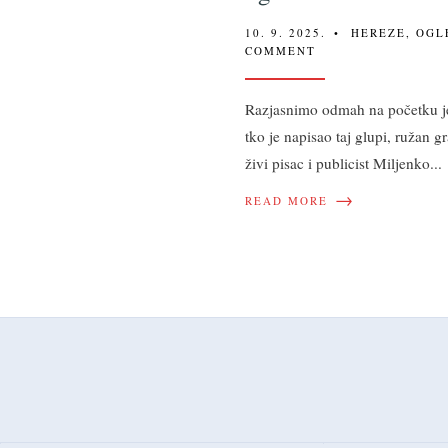
10. 9. 2025.
•
HEREZE
,
OGL
COMMENT
Razjasnimo odmah na početku je
tko je napisao taj glupi, ružan gr
živi pisac i publicist Miljenko
...
→
READ MORE