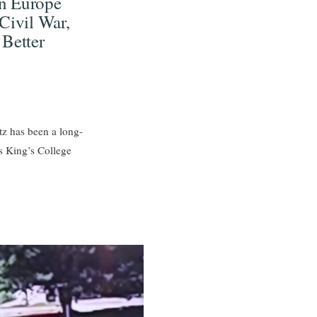
rn Europe
 Civil War,
 Better
tz has been a long-
us King’s College