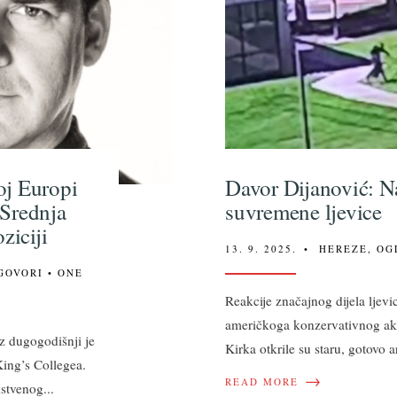
oj Europi
Davor Dijanović: N
, Srednja
suvremene ljevice
ziciji
13. 9. 2025.
•
HEREZE
,
OG
GOVORI
• ONE
Reakcije značajnog dijela ljevi
američkoga konzervativnog akti
 dugogodišnji je
Kirka otkrile su staru, gotovo a
ing’s Collegea.
→
READ MORE
nstvenog
...