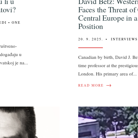
 li u
David Betz: Weste
atovi?
Faces the Threat of
Central Europe in a
EDI
• ONE
Position
20. 9. 2025.
•
INTERVIEWS
ruštveno-
 događaju u
Canadian by birth, David J. Be
rvatskoj je na
...
time professor at the prestigio
London. His primary area of
...
→
READ MORE