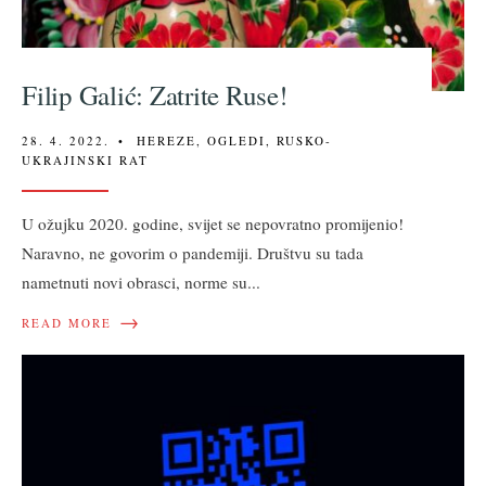
Filip Galić: Zatrite Ruse!
28. 4. 2022.
•
HEREZE
,
OGLEDI
,
RUSKO-
UKRAJINSKI RAT
U ožujku 2020. godine, svijet se nepovratno promijenio!
Naravno, ne govorim o pandemiji. Društvu su tada
nametnuti novi obrasci, norme su
...
→
READ MORE