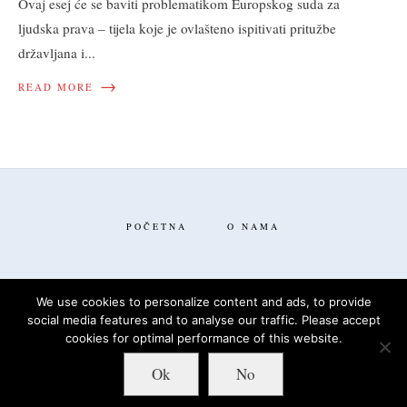
Ovaj esej će se baviti problematikom Europskog suda za
ljudska prava – tijela koje je ovlašteno ispitivati pritužbe
državljana i
...
→
READ MORE
POČETNA
O NAMA
We use cookies to personalize content and ads, to provide
social media features and to analyse our traffic. Please accept
FACEBOOK
TWITTER
cookies for optimal performance of this website.
Ok
No
Copyright © 2020 Heretica.com.hr | All Rights Reserved