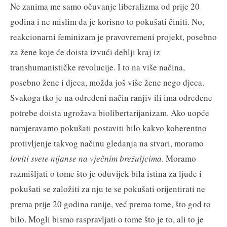
Ne zanima me samo očuvanje liberalizma od prije 20
godina i ne mislim da je korisno to pokušati činiti. No,
reakcionarni feminizam je pravovremeni projekt, posebno
za žene koje će doista izvući deblji kraj iz
transhumanističke revolucije. I to na više načina,
posebno žene i djeca, možda još više žene nego djeca.
Svakoga tko je na određeni način ranjiv ili ima određene
potrebe doista ugrožava biolibertarijanizam. Ako uopće
namjeravamo pokušati postaviti bilo kakvo koherentno
protivljenje takvog načinu gledanja na stvari, moramo
loviti svete nijanse na vječnim brežuljcima
. Moramo
razmišljati o tome što je oduvijek bila istina za ljude i
pokušati se založiti za nju te se pokušati orijentirati ne
prema prije 20 godina ranije, već prema tome, što god to
bilo. Mogli bismo raspravljati o tome što je to, ali to je