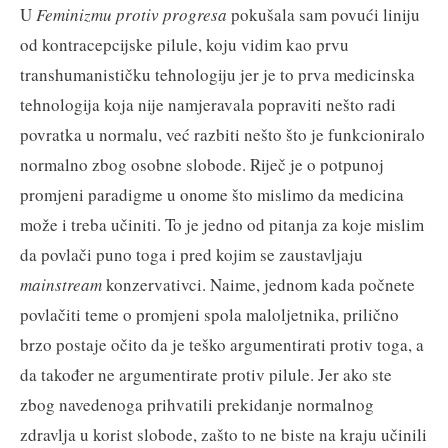
U
Feminizmu protiv progresa
pokušala sam povući liniju
od kontracepcijske pilule, koju vidim kao prvu
transhumanističku tehnologiju jer je to prva medicinska
tehnologija koja nije namjeravala popraviti nešto radi
povratka u normalu, već razbiti nešto što je funkcioniralo
normalno zbog osobne slobode. Riječ je o potpunoj
promjeni paradigme u onome što mislimo da medicina
može i treba učiniti. To je jedno od pitanja za koje mislim
da povlači puno toga i pred kojim se zaustavljaju
mainstream
konzervativci. Naime, jednom kada počnete
povlačiti teme o promjeni spola maloljetnika, prilično
brzo postaje očito da je teško argumentirati protiv toga, a
da također ne argumentirate protiv pilule. Jer ako ste
zbog navedenoga prihvatili prekidanje normalnog
zdravlja u korist slobode, zašto to ne biste na kraju učinili