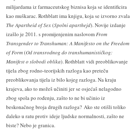
milijardama iz farmaceutskog biznisa koja se identificira
kao muškarac. Rothblatt ima knjigu, koja se izvorno zvala
The Apartheid of Sex
(
Spolni aparthejd
). Novije izdanje
izašlo je 2011. s promijenjenim naslovom
From
Transgender to Transhuman: A Manifesto on the Freedom
of Form
(
Od transrodnog do transhumanističkog:
Manifest o slobodi oblika
). Rothblatt vidi preoblikovanje
tijela zbog rodno-teorijskih razloga kao preteču
preoblikovanja tijela iz bilo kojeg razloga. Na kraju
krajeva, ako to možeš učiniti jer se osjećaš nelagodno
zbog spola po rođenju, zašto to ne bi učinio iz
beskonačnog broja drugih razloga? Ako ste otišli toliko
daleko u ratu protiv ideje ljudske normalnosti, zašto ne
biste? Nebo je granica.