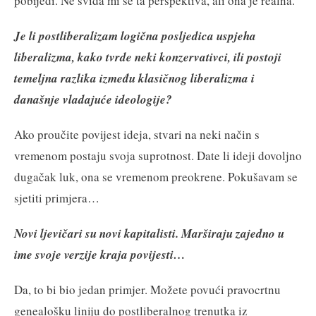
pobijedi. Ne sviđa mi se ta perspektiva, ali ona je realna.
Je li postliberalizam logična posljedica uspjeha
liberalizma, kako tvrde neki konzervativci, ili postoji
temeljna razlika između klasičnog liberalizma i
današnje vladajuće ideologije?
Ako proučite povijest ideja, stvari na neki način s
vremenom postaju svoja suprotnost. Date li ideji dovoljno
dugačak luk, ona se vremenom preokrene. Pokušavam se
sjetiti primjera…
Novi ljevičari su novi kapitalisti. Marširaju zajedno u
ime svoje verzije kraja povijesti…
Da, to bi bio jedan primjer. Možete povući pravocrtnu
genealošku liniju do postliberalnog trenutka iz