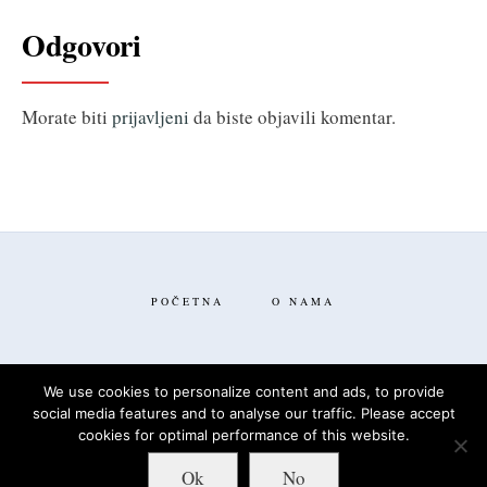
Odgovori
Morate biti
prijavljeni
da biste objavili komentar.
POČETNA
O NAMA
We use cookies to personalize content and ads, to provide
social media features and to analyse our traffic. Please accept
FACEBOOK
TWITTER
cookies for optimal performance of this website.
Ok
No