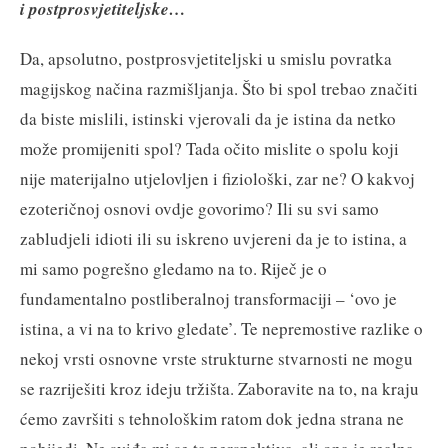
i postprosvjetiteljske…
Da, apsolutno, postprosvjetiteljski u smislu povratka
magijskog načina razmišljanja. Što bi spol trebao značiti
da biste mislili, istinski vjerovali da je istina da netko
može promijeniti spol? Tada očito mislite o spolu koji
nije materijalno utjelovljen i fiziološki, zar ne? O kakvoj
ezoteričnoj osnovi ovdje govorimo? Ili su svi samo
zabludjeli idioti ili su iskreno uvjereni da je to istina, a
mi samo pogrešno gledamo na to. Riječ je o
fundamentalno postliberalnoj transformaciji – ‘ovo je
istina, a vi na to krivo gledate’. Te nepremostive razlike o
nekoj vrsti osnovne vrste strukturne stvarnosti ne mogu
se razriješiti kroz ideju tržišta. Zaboravite na to, na kraju
ćemo završiti s tehnološkim ratom dok jedna strana ne