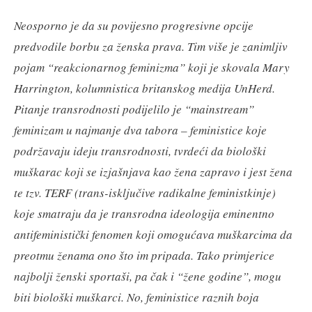
Neosporno je da su povijesno progresivne opcije
predvodile borbu za ženska prava. Tim više je zanimljiv
pojam “reakcionarnog feminizma” koji je skovala Mary
Harrington, kolumnistica britanskog medija UnHerd.
Pitanje transrodnosti podijelilo je “mainstream”
feminizam u najmanje dva tabora – feministice koje
podržavaju ideju transrodnosti, tvrdeći da biološki
muškarac koji se izjašnjava kao žena zapravo i jest žena
te tzv. TERF (trans-isključive radikalne feministkinje)
koje smatraju da je transrodna ideologija eminentno
antifeministički fenomen koji omogućava muškarcima da
preotmu ženama ono što im pripada. Tako primjerice
najbolji ženski sportaši, pa čak i “žene godine”, mogu
biti biološki muškarci.
No, feministice raznih boja