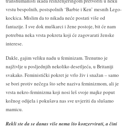
transhumanisti ikada reinženjeringom pretvoriti u neku
vrstu bespolnih, postspolnih ‘Barbie i Ken’ mesnih Lego-
kockica. Mislim da to nikada neće postati više od
fantazije. I sve dok muškarci i žene postoje, bit će nam
potrebna neka vrsta pokreta koji će zagovarati ženske
interese.
Dakle, gajim veliku nadu u feminizam. Trenutno je
najživlje u posljednjih nekoliko desetljeća, u Britaniji
svakako. Feministički pokret je vrlo živ i snažan – samo
se bori protiv nečega što sebe naziva feminizmom, ali je
vrsta nekro-feminizma koji nosi leš svoje majke poput
kožnog odijela i pokušava nas sve uvjeriti da slušamo
mamicu.
Rekli ste da se danas više nema što konzervirati, a čini