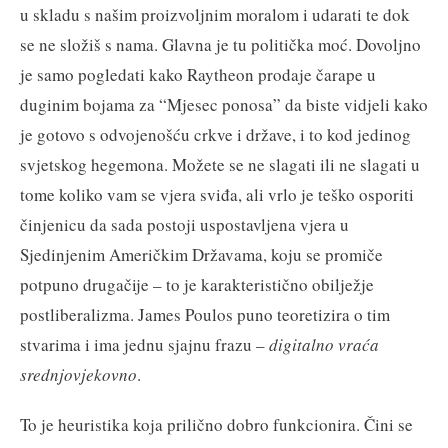
u skladu s našim proizvoljnim moralom i udarati te dok
se ne složiš s nama. Glavna je tu politička moć. Dovoljno
je samo pogledati kako Raytheon prodaje čarape u
duginim bojama za “Mjesec ponosa” da biste vidjeli kako
je gotovo s odvojenošću crkve i države, i to kod jedinog
svjetskog hegemona. Možete se ne slagati ili ne slagati u
tome koliko vam se vjera sviđa, ali vrlo je teško osporiti
činjenicu da sada postoji uspostavljena vjera u
Sjedinjenim Američkim Državama, koju se promiče
potpuno drugačije – to je karakteristično obilježje
postliberalizma. James Poulos puno teoretizira o tim
stvarima i ima jednu sjajnu frazu –
digitalno vraća
srednjovjekovno
.
To je heuristika koja prilično dobro funkcionira. Čini se