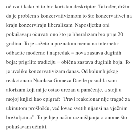
očuvati kako bi to bio koristan deskriptor. Također, držim
da je problem s konzervativizmom to što konzervativci na
kraju konzerviraju liberalizam. Naposljetku oni
pokušavaju očuvati ono što je liberalizam bio prije 20
godina. To je sažeto u poznatom memu na internetu:
odbacite moderno i napredak = nova zastava duginih
boja; prigrlite tradiciju = obična zastava duginih boja. To
je uvelike konzervativizam danas. Od kolumbijskog
reakcionara Nicolasa Gomeza Davile posudila sam
aforizam koji mi je ostao urezan u pamćenje, a stoji u
mojoj knjizi kao epigraf: “Pravi reakcionar nije tragač za
ukinutom prošlošću, već lovac svetih nijansi na vječnim
brežuljcima”. To je lijep način razmišljanja o onome što
pokušavam učiniti.