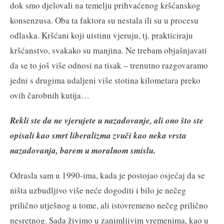
dok smo djelovali na temelju prihvaćenog kršćanskog
konsenzusa. Oba ta faktora su nestala ili su u procesu
odlaska. Kršćani koji uistinu vjeruju, tj. prakticiraju
kršćanstvo, svakako su manjina. Ne trebam objašnjavati
da se to još više odnosi na tisak – trenutno razgovaramo
jedni s drugima udaljeni više stotina kilometara preko
ovih čarobnih kutija…
Rekli ste da ne vjerujete u nazadovanje, ali ono što ste
opisali kao smrt liberalizma zvuči kao neka vrsta
nazadovanja, barem u moralnom smislu.
Odrasla sam u 1990-ima, kada je postojao osjećaj da se
ništa uzbudljivo više neće dogoditi i bilo je nečeg
prilično utješnog u tome, ali istovremeno nečeg prilično
nesretnog. Sada živimo u zanimljivim vremenima, kao u