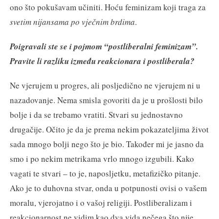
ono što pokušavam učiniti. Hoću feminizam koji traga za
svetim nijansama po vječnim brdima
.
Poigravali ste se i pojmom “postliberalni feminizam”.
Pravite li razliku između reakcionara i postliberala?
Ne vjerujem u progres, ali posljedično ne vjerujem ni u
nazadovanje. Nema smisla govoriti da je u prošlosti bilo
bolje i da se trebamo vratiti. Stvari su jednostavno
drugačije. Očito je da je prema nekim pokazateljima život
sada mnogo bolji nego što je bio. Također mi je jasno da
smo i po nekim metrikama vrlo mnogo izgubili. Kako
vagati te stvari – to je, naposljetku, metafizičko pitanje.
Ako je to duhovna stvar, onda u potpunosti ovisi o vašem
moralu, vjerojatno i o vašoj religiji. Postliberalizam i
reakcionarnost ne vidim kao dva vida nečega što nije