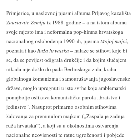
Primjerice, u naslovnoj pjesmi albuma Prljavog kazališta
Zaustavite Zemlju
iz 1988. godine – a na istom albumu
svoje mjesto ima i neformalna pop-himna hrvatskoga
nacionalnog oslobođenja 1990-ih, pjesma
Mojoj majci
,
poznata i kao
Ruža hrvatska
– nalaze se stihovi koje bi
se, da se povijest odigrala drukčije i da kojim slučajem
nikada nije došlo do pada Berlinskoga zida, kraha
globalnoga komunizma i samourušavanja jugoslavenske
države, moglo upregnuti u iste svrhe koje amblematski
ponajbolje oslikava komunistička parola „bratstvo i
jedinstvo“. Nasuprot primarno osobnim stihovima
žalovanja za preminulom majkom („Zaspala je zadnja
ruža hrvatska“), a koji su u okolnostima ostvarenja
nacionalne neovisnosti te ratne ugroženosti i pobjede