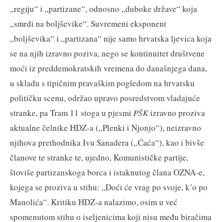
„regiju“ i „partizane“, odnosno „duboke države“ koja
„smrdi na boljševike“. Suvremeni eksponent
„boljševika“ i „partizana“ nije samo hrvatska ljevica koja
se na njih izravno poziva, nego se kontinuitet društvene
moći iz preddemokratskih vremena do današnjega dana,
u skladu s tipičnim pravaškim pogledom na hrvatsku
političku scenu, održao upravo posredstvom vladajuće
stranke, pa Tram 11 stoga u pjesmi
PŠK
izravno proziva
aktualne čelnike HDZ-a („Plenki i Njonjo“), neizravno
njihova prethodnika Ivu Sanadera („Ćaća“), kao i bivše
članove te stranke te, ujedno, Komunističke partije,
štoviše partizanskoga borca i istaknutog člana OZNA-e,
kojega se proziva u stihu: „Doći će vrag po svoje, k’o po
Manolića“. Kritiku HDZ-a nalazimo, osim u već
spomenutom stihu o iseljenicima koji nisu među biračima