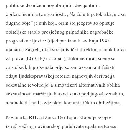
političke desnice mnogobrojnim devijantnim
epifenomenima te stvarnosti. „Na čelu ti petokraka, u oku
dugine boje“ je stih koji, osim što jezgrovito opisuje
obiteljsko stablo prosječnog pripadnika zagrebačke
progresivne ljevice (djed partizan 8. svibnja 1945.
ujahao u Zagreb, otac socijalistički direktor, a unuk borac
za prava „LGBTIQ+ osoba“), dokumentira i scene sa
zagrebačkih prosvjeda gdje se samozvani antifašisti
odaju ljudskopravaškoj retorici najnovijih derivacija
seksualne revolucije, a simpatizeri alternativnih oblika
seksualnosti marširaju katkad samo pod jugoslavenskim,
a ponekad i pod sovjetskim komunističkim obilježjima.
Novinarka RTL-a Danka Derifaj u sklopu je svojeg
istraživačkog novinarskog poduhvata upala na terasu