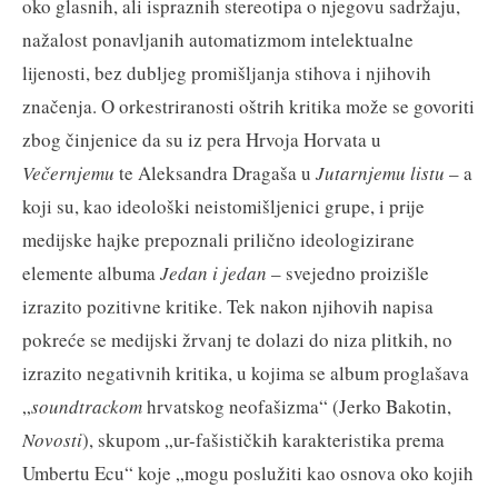
oko glasnih, ali ispraznih stereotipa o njegovu sadržaju,
nažalost ponavljanih automatizmom intelektualne
lijenosti, bez dubljeg promišljanja stihova i njihovih
značenja. O orkestriranosti oštrih kritika može se govoriti
zbog činjenice da su iz pera Hrvoja Horvata u
Večernjemu
te Aleksandra Dragaša u
Jutarnjemu listu
– a
koji su, kao ideološki neistomišljenici grupe, i prije
medijske hajke prepoznali prilično ideologizirane
elemente albuma
Jedan i jedan
– svejedno proizišle
izrazito pozitivne kritike. Tek nakon njihovih napisa
pokreće se medijski žrvanj te dolazi do niza plitkih, no
izrazito negativnih kritika, u kojima se album proglašava
„
soundtrackom
hrvatskog neofašizma“ (Jerko Bakotin,
Novosti
), skupom „ur-fašističkih karakteristika prema
Umbertu Ecu“ koje „mogu poslužiti kao osnova oko kojih