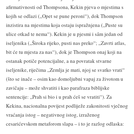
afirmativnosti od Thompsona, Kekin pjeva o mjestima s
kojih se odlazi („Opet se pune peroni“), dok Thompson
inzistira na mjestima koja ostaju ispražnjena („Puste su
ulice otkad te nema“). Kekin je u pjesmi i sȃm jedan od
iseljenika („Široka rijeko, pusti nas preko“; „Zavrti atlas,
bit će tu mjesta za nas“), dok je Thompson onaj koji na
ostanak potiče potencijalne, a na povratak stvarne
iseljenike, riječima „Zemlja je mati, njoj se svatko vrati“
(što se inače – osim kao domoljubni vapaj za životom u
zavičaju – može shvatiti i kao parafraza biblijske
sentencije: „Prah si bio i u prah ćeš se vratiti“). Za
Kekina, nacionalna povijest podliježe zakonitosti vječnog
vraćanja istog – negativnog istog, izraženog
cesarićevskom metaforom slapa – i to je razlog odlaska: