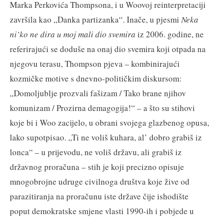
Marka Perkovića Thompsona, i u Woovoj reinterpretaciji
završila kao „Danka partizanka“. Inače, u pjesmi
Neka
ni’ko ne dira u moj mali dio svemira
iz 2006. godine, ne
referirajući se doduše na onaj dio svemira koji otpada na
njegovu terasu, Thompson pjeva – kombinirajući
kozmičke motive s dnevno-političkim diskursom:
„Domoljublje prozvali fašizam / Tako brane njihov
komunizam / Prozirna demagogija!“ – a što su stihovi
koje bi i Woo zacijelo, u obrani svojega glazbenog opusa,
lako supotpisao. „Ti ne voliš kuhara, al’ dobro grabiš iz
lonca“ – u prijevodu, ne voliš državu, ali grabiš iz
državnog proračuna – stih je koji precizno opisuje
mnogobrojne udruge civilnoga društva koje žive od
parazitiranja na proračunu iste države čije ishodište
poput demokratske smjene vlasti 1990-ih i pobjede u