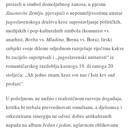
prerasli u simbol domoljubnog zanosa, u pjesmi
Zaustavite Zemlju
, pjevajući o nepomirljivostima unutar
jugoslavenskoga društva kroz supostavljanje političkih,
medijskih i pop-kulturalnih simbola (komunist vs.
anarhist,
Borba
vs.
Mladina
, Brena vs. Bora), lirski
subjekt svoje dileme odjednom razrješuje riječima kakve
bi zacijelo supotpisali i „jugoslavenski unitaristi“ iz
romantičarskog razdoblja kasnoga 19. ili ranoga 20.
stoljeća: „Ali jedno znam, kroz sve nas / Ista krv sad
prolazi“.
U poželjnom, ne nužno i realističnom razvoju događaja,
kritika bi trebala prevrednovati simultanu, a djelomice i
orkestriranu sinergiju ne odveć dobro artikuliranih
napada na album
Jedan i jedan
, uglavnom oblikovanu