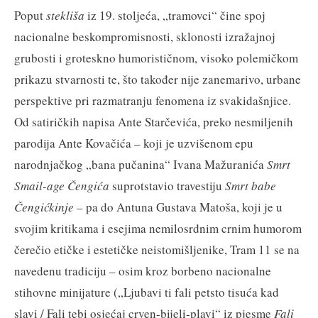
Poput
stekliša
iz 19. stoljeća, „tramovci“ čine spoj
nacionalne beskompromisnosti, sklonosti izražajnoj
grubosti i groteskno humorističnom, visoko polemičkom
prikazu stvarnosti te, što također nije zanemarivo, urbane
perspektive pri razmatranju fenomena iz svakidašnjice.
Od satiričkih napisa Ante Starčevića, preko nesmiljenih
parodija Ante Kovačića – koji je uzvišenom epu
narodnjačkog „bana pučanina“ Ivana Mažuranića
Smrt
Smail-age Čengića
suprotstavio travestiju
Smrt babe
Čengićkinje
– pa do Antuna Gustava Matoša, koji je u
svojim kritikama i esejima nemilosrdnim crnim humorom
čerečio etičke i estetičke neistomišljenike, Tram 11 se na
navedenu tradiciju – osim kroz borbeno nacionalne
stihovne minijature („Ljubavi ti fali petsto tisuća kad
slavi / Fali tebi osjećaj crven-bijeli-plavi“ iz pjesme
Fali