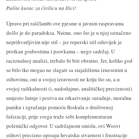
Pušite kurac za ćirilicu na Ilici!
Upravo pri raščlambi ove pjesme u javnim raspravama
došlo je do paradoksa. Naime, ono što je u njoj označeno
neprihvatljivim nije stil – jer reperski stil oduvijek je
protkan grubostima i psovkama – nego sadržaj. U
racionalnoj analizi, trebalo bi biti obratno. Jer, koliko god
se bilo tko mogao ne slagati sa stajalištima iznesenim u
stihovima, oni u svojoj izravnosti ne kriju što su, a u
svojoj radikalnosti (i, nadodajmo, analitičkoj preciznosti)
umjesto šutnje i poziva na otkazivanje suradnje, moralnu
paniku i zgražanje pomoću floskula o društvenoj
fašizaciji, prije svega traže sebi komplementaran
polemički odgovor. U sadržajnom smislu, ovi Woovi
stihovi precizno opisuju hrvatsku stvarnost i frustracije