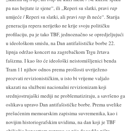
pa nas hejtate iz sjene“, ili „Reperi su slatki, pravi
rap
umijeće / Reperi su slatki, ali pravi
rap
ih neće“. Starija
generacija repera nerijetko ne krije svoju političku
profilaciju, pa je tako TBF, jednoznačno se opredjeljujući
u ideološkom smislu, na Dan antifašističke borbe 22.
lipnja održao koncert na zagrebačkom Trgu žrtava
fašizma. I kao što će ideološki neistomišljenici benda
Tram 11 njihov odnos prema prošlosti uvriježeno
prozvati revizionističkim, u isto bi vrijeme valjalo
ukazati na službeni nacionalni revizionizam koji
srednjostrujaški mediji ne problematiziraju, a savršeno ga
oslikava upravo Dan antifašističke borbe. Prema uvelike
prešućenim memoarskim zapisima suvremenika, kao i
novijim historiografskim uvidima, na dan koji je TBF
obilježio koncertom zapravo se nije dogodilo ništa.