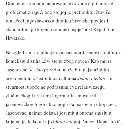
Domovinskom ratu, neprestance dovode u pitanje, ne
problematizirajući ono što joj je prethodilo; štoviše,
tumačeći jugoslavensku dionicu hrvatske povijesti
standardom po kojemu se mjeri uspješnost Republike
Hrvatske.
Naizgled sporno pitanje označavanja Jasenovca mitom, u
kontekstu distiha „Svi ste tu zbog novca / Kao mit iz
Jasenovca“ – a što prividno može biti najsnažnijim
argumentom fašistoidnosti albuma
Jedan i jedan
– u
stvarnosti uopće ne podrazumijeva relativizaciju
zločinačkog karaktera logora u Jasenovcu ili
jasenovačkog logora kao poprišta masovnih ubojstava.
Jasenovac, naime, doista i jest mit u onome smislu u
kojemu je, kako u knjizi
Rat i mit
pojašnjava Dejan Jović,