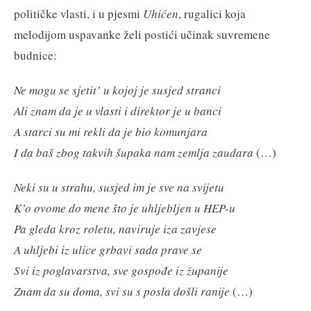
političke vlasti, i u pjesmi
Uhićen
, rugalici koja
melodijom uspavanke želi postići učinak suvremene
budnice:
Ne mogu se sjetit’ u kojoj je susjed stranci
Ali znam da je u vlasti i direktor je u banci
A starci su mi rekli da je bio komunjara
I da baš zbog takvih šupaka nam zemlja zaudara
(…)
Neki su u strahu, susjed im je sve na svijetu
K’o ovome do mene što je uhljebljen u HEP-u
Pa gleda kroz roletu, naviruje iza zavjese
A uhljebi iz ulice grbavi sada prave se
Svi iz poglavarstva, sve gospođe iz županije
Znam da su doma, svi su s posla došli ranije
(…)