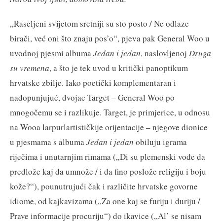
„Raseljeni svijetom sretniji su sto posto / Ne odlaze
birači, već oni što znaju pos’o“, pjeva pak General Woo u
uvodnoj pjesmi albuma
Jedan i jedan
, naslovljenoj
Druga
su vremena
, a što je tek uvod u kritički panoptikum
hrvatske zbilje. Iako poetički komplementaran i
nadopunjujuć, dvojac Target – General Woo po
mnogočemu se i razlikuje. Target, je primjerice, u odnosu
na Wooa larpurlartističkije orijentacije – njegove dionice
u pjesmama s albuma
Jedan i jedan
obiluju igrama
riječima i unutarnjim rimama („Di su plemenski vođe da
predlože kaj da umnože / i da fino poslože religiju i boju
kože?“), pounutrujući čak i različite hrvatske govorne
idiome, od kajkavizama („Za one kaj se furiju i duriju /
Prave informacije procuriju“) do ikavice („Al’ se nisam