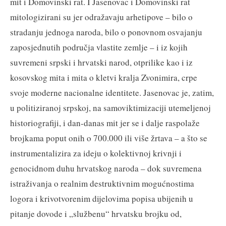
mit i Domovinski rat. I Jasenovac i Domovinski rat
mitologizirani su jer odražavaju arhetipove – bilo o
stradanju jednoga naroda, bilo o ponovnom osvajanju
zaposjednutih područja vlastite zemlje – i iz kojih
suvremeni srpski i hrvatski narod, otprilike kao i iz
kosovskog mita i mita o kletvi kralja Zvonimira, crpe
svoje moderne nacionalne identitete. Jasenovac je, zatim,
u politiziranoj srpskoj, na samoviktimizaciji utemeljenoj
historiografiji, i dan-danas mit jer se i dalje raspolaže
brojkama poput onih o 700.000 ili više žrtava – a što se
instrumentalizira za ideju o kolektivnoj krivnji i
genocidnom duhu hrvatskog naroda – dok suvremena
istraživanja o realnim destruktivnim mogućnostima
logora i krivotvorenim dijelovima popisa ubijenih u
pitanje dovode i „službenu“ hrvatsku brojku od,