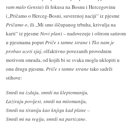
vam malo Gensta
) ili fokusa na Bosnu i Hercegovinu
(„Pričamo o Herceg-Bosni, suverenoj naciji“ iz pjesme
Pričamo o
, ili „Mi smo iščupanog trbuha, krivulja na
karti“ iz pjesme
Novi plan
) – nadovezuje i oštrom satirom
u pjesmama poput
Priče s tamne strane
i
Tko nam je
probao uzeti sjaj
, olfaktivno povezanih provodnim
motivom smrada, od kojih bi se svaka mogla uklopiti u
onu drugu pjesmu.
Priče s tamne strane
tako sadrži
stihove:
Smrdi na izdaju, smrdi na kleptomaniju,
Lažiraju povijest, smrdi na mitomaniju,
Smrdi na tiraniju kao knjiga kad plane –
Smrdi mi na regiju, smrdi na partizane
.