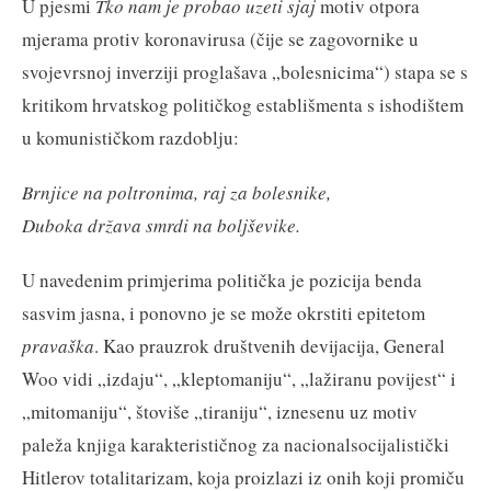
U pjesmi
Tko nam je probao uzeti sjaj
motiv otpora
mjerama protiv koronavirusa (čije se zagovornike u
svojevrsnoj inverziji proglašava „bolesnicima“) stapa se s
kritikom hrvatskog političkog establišmenta s ishodištem
u komunističkom razdoblju:
Brnjice na poltronima, raj za bolesnike,
Duboka država smrdi na boljševike.
U navedenim primjerima politička je pozicija benda
sasvim jasna, i ponovno je se može okrstiti epitetom
pravaška
. Kao prauzrok društvenih devijacija, General
Woo vidi „izdaju“, „kleptomaniju“, „lažiranu povijest“ i
„mitomaniju“, štoviše „tiraniju“, iznesenu uz motiv
paleža knjiga karakterističnog za nacionalsocijalistički
Hitlerov totalitarizam, koja proizlazi iz onih koji promiču