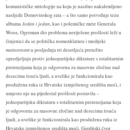
komunističke mitologije na koju je nasilno nakalemljeno
nasljeđe Domovinskog rata – a što samo potvrđuje tezu
albuma
Jedan i jedan
, kao i polemičke mete Generala
Wooa. Ogroman dio problema neriješene prošlosti leži u
činjenici da se politička nomenklatura i medijski
mainstream
u posljednja tri desetljeća pretežito
opredjeljuju protiv jednopartijske diktature s totalitarnim
pretenzijama koja je odgovorna za masovne zločine nad
desecima tisuća ljudi, a uvelike je funkcionirala kao
produžena ruka iz Hrvatske izmještenog središta moći, i
umjesto nje na pijedestal prošlosti postavila –
jednopartijsku diktaturu s totalitarnim pretenzijama koja
je odgovorna za masovne zločine nad desecima tisuća
ljudi, a uvelike je funkcionirala kao produžena ruka iz
Hrvatske izmještenog središta moći. Gordijski čvor