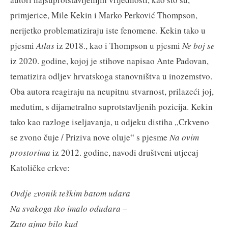
primjerice, Mile Kekin i Marko Perković Thompson,
nerijetko problematiziraju iste fenomene. Kekin tako u
pjesmi
Atlas
iz 2018., kao i Thompson u pjesmi
Ne boj se
iz 2020. godine, kojoj je stihove napisao Ante Padovan,
tematizira odljev hrvatskoga stanovništva u inozemstvo.
Oba autora reagiraju na neupitnu stvarnost, prilazeći joj,
međutim, s dijametralno suprotstavljenih pozicija. Kekin
tako kao razloge iseljavanja, u odjeku distiha „Crkveno
se zvono čuje / Priziva nove oluje“ s pjesme
Na ovim
prostorima
iz 2012. godine, navodi društveni utjecaj
Katoličke crkve:
Ovdje zvonik teškim batom udara
Na svakoga tko imalo odudara –
Zato ajmo bilo kud