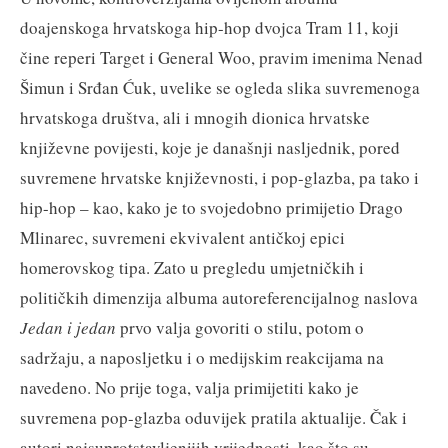
doajenskoga hrvatskoga hip-hop dvojca Tram 11, koji
čine reperi Target i General Woo, pravim imenima Nenad
Šimun i Srđan Ćuk, uvelike se ogleda slika suvremenoga
hrvatskoga društva, ali i mnogih dionica hrvatske
književne povijesti, koje je današnji nasljednik, pored
suvremene hrvatske književnosti, i pop-glazba, pa tako i
hip-hop – kao, kako je to svojedobno primijetio Drago
Mlinarec, suvremeni ekvivalent antičkoj epici
homerovskog tipa. Zato u pregledu umjetničkih i
političkih dimenzija albuma autoreferencijalnog naslova
Jedan i jedan
prvo valja govoriti o stilu, potom o
sadržaju, a naposljetku i o medijskim reakcijama na
navedeno. No prije toga, valja primijetiti kako je
suvremena pop-glazba oduvijek pratila aktualije. Čak i
autori najsuprotstavljenijih vrijednosti, kao što su,