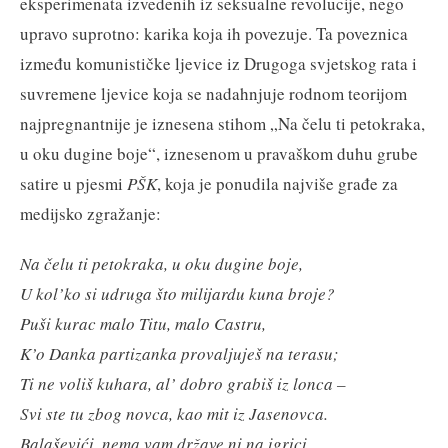
eksperimenata izvedenih iz seksualne revolucije, nego
upravo suprotno: karika koja ih povezuje. Ta poveznica
između komunističke ljevice iz Drugoga svjetskog rata i
suvremene ljevice koja se nadahnjuje rodnom teorijom
najpregnantnije je iznesena stihom „Na čelu ti petokraka,
u oku dugine boje“, iznesenom u pravaškom duhu grube
satire u pjesmi
PŠK
, koja je ponudila najviše građe za
medijsko zgražanje:
Na čelu ti petokraka, u oku dugine boje,
U kol’ko si udruga što milijardu kuna broje?
Puši kurac malo Titu, malo Castru,
K’o Danka partizanka provaljuješ na terasu;
Ti ne voliš kuhara, al’ dobro grabiš iz lonca –
Svi ste tu zbog novca, kao mit iz Jasenovca.
Balaševići, nema vam države ni na igrici,