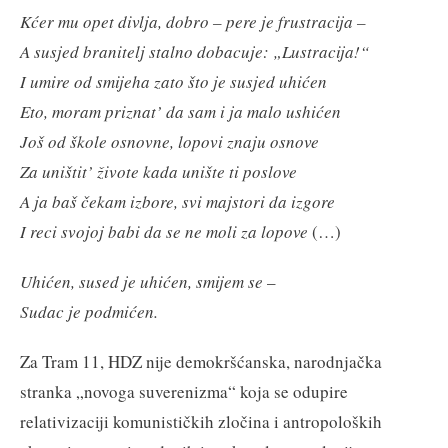
Kćer mu opet divlja, dobro – pere je frustracija –
A susjed branitelj stalno dobacuje: „Lustracija!“
I umire od smijeha zato što je susjed uhićen
Eto, moram priznat’ da sam i ja malo ushićen
Još od škole osnovne, lopovi znaju osnove
Za uništit’ živote kada unište ti poslove
A ja baš čekam izbore, svi majstori da izgore
I reci svojoj babi da se ne moli za lopove
(…)
Uhićen, sused je uhićen, smijem se
–
Sudac je podmićen.
Za Tram 11, HDZ nije demokršćanska, narodnjačka
stranka „novoga suverenizma“ koja se odupire
relativizaciji komunističkih zločina i antropoloških