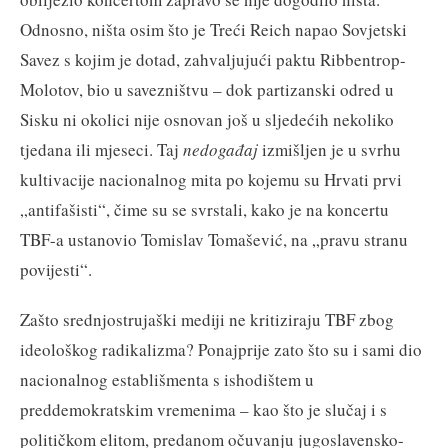
Odnosno, ništa osim što je Treći Reich napao Sovjetski
Savez s kojim je dotad, zahvaljujući paktu Ribbentrop-
Molotov, bio u savezništvu – dok partizanski odred u
Sisku ni okolici nije osnovan još u sljedećih nekoliko
tjedana ili mjeseci. Taj
nedogađaj
izmišljen je u svrhu
kultivacije nacionalnog mita po kojemu su Hrvati prvi
„antifašisti“, čime su se svrstali, kako je na koncertu
TBF-a ustanovio Tomislav Tomašević, na „pravu stranu
povijesti“.
Zašto srednjostrujaški mediji ne kritiziraju TBF zbog
ideološkog radikalizma? Ponajprije zato što su i sami dio
nacionalnog establišmenta s ishodištem u
preddemokratskim vremenima – kao što je slučaj i s
političkom elitom, predanom očuvanju jugoslavensko-