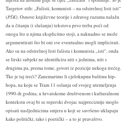
Targetov stih: „Fašisti, komunisti – na odstrelnoj listi isti“
(
PŠK
). Osnove književne teorije i zdravog razuma nalažu
da u čitanju (i slušanju) tekstova prvo treba poći od
onoga što u njima eksplicitno stoji, a naknadno se može
argumentirati što bi oni sve eventualno mogli implicirati.
Ako su na odstrelnoj listi fašista i komunista „isti“, onda
se lirski subjekt ne identificira niti s jednima, niti s
drugima pa, prema tome, govori iz pozicije nekoga trećeg.
Tko je taj treći? Zanemarimo li cjelokupnu baštinu hip-
hopa, na koju se Tram 11 oslanja od svojeg utemeljenja
1990-ih godina, u hrvatskome društvenom i kulturalnom
kontekstu ovaj bi se reperski dvojac najpreciznije moglo
opisati nasljednicima smjera u koji se savršeno uklapaju
kako politički, tako i poetički – a to je pravaštvo.