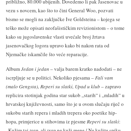
približno, 80.000 ubijenih. Dovedemo li pak Jasenovac u
vezu s novcem, kao što to čini General Woo, pozvati
bismo se mogli na zaključke Ive Goldsteina – kojega se
teško može opisati neofašističkim revizionistom – o tome
kako su jugoslavenske vlasti uvećale broj žrtava
jasenovačkog logora upravo kako bi nakon rata od
Njemačke iskamčile što veće reparacije.
Album
Jedan i jedan
– valja barem kratko nadodati – ne
iscrpljuje se u politici. Nekoliko pjesama –
Fali vam
(malo Gengsta), Reperi su slatki, Upad u klub
– zapravo
replicira stotinjak godina star sukob „starih“ i „mladih“ u
hrvatskoj književnosti, samo što je u ovom slučaju riječ o
sukobu starih repera i mladih trepera oko poetike hip-
hopa, primjerice u stihovima iz pjesme
Reperi su slatki
:
„Kužim taj
trap
, ali
trap
ne kuži mene / Ne kužite spiku