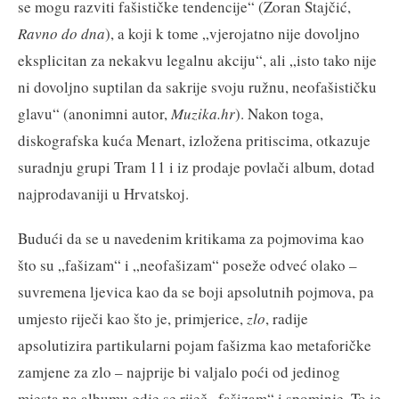
se mogu razviti fašističke tendencije“ (Zoran Stajčić,
Ravno do dna
), a koji k tome „vjerojatno nije dovoljno
eksplicitan za nekakvu legalnu akciju“, ali „isto tako nije
ni dovoljno suptilan da sakrije svoju ružnu, neofašističku
glavu“ (anonimni autor,
Muzika.hr
). Nakon toga,
diskografska kuća Menart, izložena pritiscima, otkazuje
suradnju grupi Tram 11 i iz prodaje povlači album, dotad
najprodavaniji u Hrvatskoj.
Budući da se u navedenim kritikama za pojmovima kao
što su „fašizam“ i „neofašizam“ poseže odveć olako –
suvremena ljevica kao da se boji apsolutnih pojmova, pa
umjesto riječi kao što je, primjerice,
zlo
, radije
apsolutizira partikularni pojam fašizma kao metaforičke
zamjene za zlo – najprije bi valjalo poći od jedinog
mjesta na albumu gdje se riječ „fašizam“ i spominje. To je