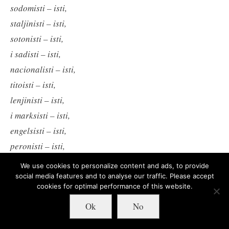
sodomisti – isti,
staljinisti – isti,
sotonisti – isti,
i sadisti – isti,
nacionalisti – isti,
titoisti – isti,
lenjinisti – isti,
i marksisti – isti,
engelsisti – isti,
peronisti – isti,
zapatisti – isti,
We use cookies to personalize content and ads, to provide
maoisti – isti,
social media features and to analyse our traffic. Please accept
cookies for optimal performance of this website.
čegevaristi – isti,
Ok
No
degolisti – isti,
teroristi – isti,