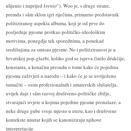
ulijenio i naprijed
krenio
“). Woo je, s druge strane,
premda i sȃm sklon igri riječima, primarno predstavnik
politiziranog aspekta albuma, koji je od prve do
posljednje pjesme protkao političko-ideološkim
motivima, ponegdje tek sporednima, a ponekad
središnjima za smisao pjesme. No i politiziranost je u
hrvatskoj pop-glazbi, koliko god se isprva činilo drukčije,
konstanta, a konačnu presudu o tome kako će pojedina
pjesma zaživjeti u narodu – i kako će je se uvriježeno
tumačiti – osim profesionalnih i amaterskih slušatelja,
uvijek daje i sȃm razvoj društveno-političke zbilje,
stvarajući uvjete u kojima pojedine pjesme pronalaze, a
neke druge gube svoje mjesto u eteru, kao i društvene
kontekste unutar kojih se kanoniziraju njihove
interpretacije.