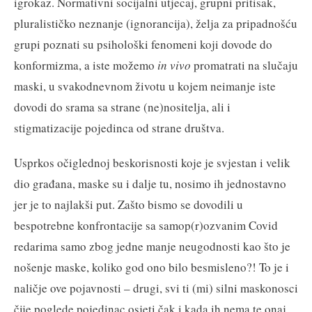
igrokaz. Normativni socijalni utjecaj, grupni pritisak,
pluralističko neznanje (ignorancija), želja za pripadnošću
grupi poznati su psihološki fenomeni koji dovode do
konformizma, a iste možemo
in vivo
promatrati na slučaju
maski, u svakodnevnom životu u kojem neimanje iste
dovodi do srama sa strane (ne)nositelja, ali i
stigmatizacije pojedinca od strane društva.
Usprkos očiglednoj beskorisnosti koje je svjestan i velik
dio građana, maske su i dalje tu, nosimo ih jednostavno
jer je to najlakši put. Zašto bismo se dovodili u
bespotrebne konfrontacije sa samop(r)ozvanim Covid
redarima samo zbog jedne manje neugodnosti kao što je
nošenje maske, koliko god ono bilo besmisleno?! To je i
naličje ove pojavnosti – drugi, svi ti (mi) silni maskonosci
čije poglede pojedinac osjeti čak i kada ih nema te onaj