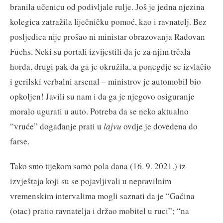
branila učenicu od podivljale rulje. Još je jedna njezina
kolegica zatražila liječničku pomoć, kao i ravnatelj. Bez
posljedica nije prošao ni ministar obrazovanja Radovan
Fuchs. Neki su portali izvijestili da je za njim trčala
horda, drugi pak da ga je okružila, a ponegdje se izvlačio
i gerilski verbalni arsenal – ministrov je automobil bio
opkoljen! Javili su nam i da ga je njegovo osiguranje
moralo ugurati u auto. Potreba da se neko aktualno
“vruće” događanje prati u
lajvu
ovdje je dovedena do
farse.
Tako smo tijekom samo pola dana (16. 9. 2021.) iz
izvještaja koji su se pojavljivali u nepravilnim
vremenskim intervalima mogli saznati da je “Gaćina
(otac) pratio ravnatelja i držao mobitel u ruci”; “na