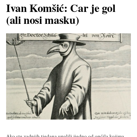
Ivan Komšić: Car je gol
(ali nosi masku)
Ako ste zadnjih tjedana upalili ijedno od općila kojima