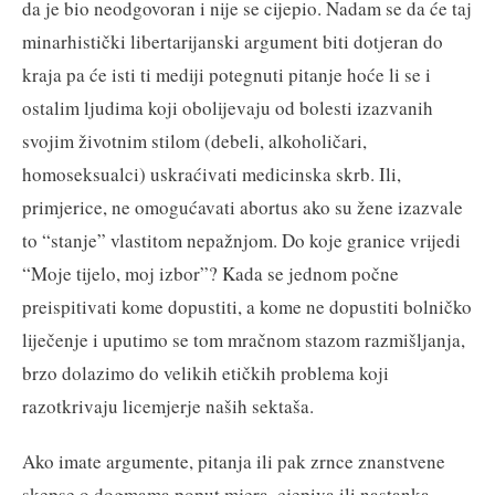
da je bio neodgovoran i nije se cijepio. Nadam se da će taj
minarhistički libertarijanski argument biti dotjeran do
kraja pa će isti ti mediji potegnuti pitanje hoće li se i
ostalim ljudima koji obolijevaju od bolesti izazvanih
svojim životnim stilom (debeli, alkoholičari,
homoseksualci) uskraćivati medicinska skrb. Ili,
primjerice, ne omogućavati abortus ako su žene izazvale
to “stanje” vlastitom nepažnjom. Do koje granice vrijedi
“Moje tijelo, moj izbor”? Kada se jednom počne
preispitivati kome dopustiti, a kome ne dopustiti bolničko
liječenje i uputimo se tom mračnom stazom razmišljanja,
brzo dolazimo do velikih etičkih problema koji
razotkrivaju licemjerje naših sektaša.
Ako imate argumente, pitanja ili pak zrnce znanstvene
skepse o dogmama poput mjera, cjepiva ili nastanka