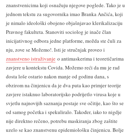
znanstvenicima koji osnažuju njegove poglede. Tako je u
jednom tekstu za sugovornika imao Branka Ančića, koji
je nimalo ideološki obojeno objašnjavao klerikalizaciju
Pravnog fakulteta. Stanoviti sociolog je inače član
inicijativnog odbora jedne platforme, možda ste čuli za
nju, zove se Možemo!. Isti je stručnjak proveo i
znanstveno istraživanje
o antimaskerima i teoretičarima
zavjere u kontekstu Covida. Možemo reći da mu je rad
dosta loše ostario nakon manje od godinu dana, s
obzirom na činjenicu da je dva puta kao primjer teorije
zavjere istaknuo laboratorijsko podrijetlo virusa koje u
svjetlu najnovijih saznanja postaje sve očitije, kao što se
od samog početka i spekuliralo. Također, iako to nigdje
nije direktno rečeno, potrebu maskiranja zbog zaštite
uzelo se kao znanstvenu epidemiološku činjenicu. Bolje