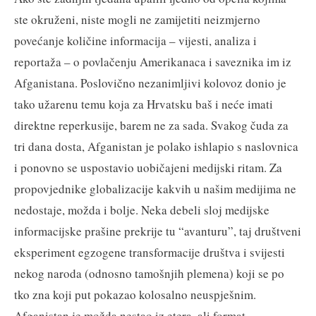
ste okruženi, niste mogli ne zamijetiti neizmjerno
povećanje količine informacija – vijesti, analiza i
reportaža – o povlačenju Amerikanaca i saveznika im iz
Afganistana. Poslovično nezanimljivi kolovoz donio je
tako užarenu temu koja za Hrvatsku baš i neće imati
direktne reperkusije, barem ne za sada. Svakog čuda za
tri dana dosta, Afganistan je polako ishlapio s naslovnica
i ponovno se uspostavio uobičajeni medijski ritam. Za
propovjednike globalizacije kakvih u našim medijima ne
nedostaje, možda i bolje. Neka debeli sloj medijske
informacijske prašine prekrije tu “avanturu”, taj društveni
eksperiment egzogene transformacije društva i svijesti
nekog naroda (odnosno tamošnjih plemena) koji se po
tko zna koji put pokazao kolosalno neuspješnim.
Afganistan je možda nestao iz etera, ali format