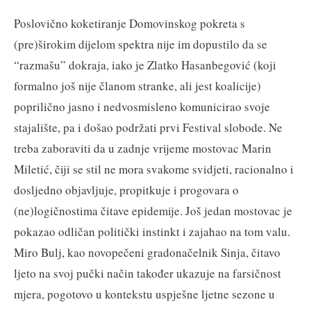
Poslovično koketiranje Domovinskog pokreta s
(pre)širokim dijelom spektra nije im dopustilo da se
“razmašu” dokraja, iako je Zlatko Hasanbegović (koji
formalno još nije članom stranke, ali jest koalicije)
poprilično jasno i nedvosmisleno komunicirao svoje
stajalište, pa i došao podržati prvi Festival slobode. Ne
treba zaboraviti da u zadnje vrijeme mostovac Marin
Miletić, čiji se stil ne mora svakome svidjeti, racionalno i
dosljedno objavljuje, propitkuje i progovara o
(ne)logičnostima čitave epidemije. Još jedan mostovac je
pokazao odličan politički instinkt i zajahao na tom valu.
Miro Bulj, kao novopečeni gradonačelnik Sinja, čitavo
ljeto na svoj pučki način također ukazuje na farsičnost
mjera, pogotovo u kontekstu uspješne ljetne sezone u