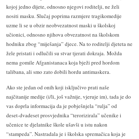
kojoj jedno dijete, odnosno njegovi roditelji, ne želi
nositi masku. Slučaj poprima razmjere tragikomedije
uzme li se u obzir neobvezatnost maski u školskoj
učionici, odnosno njihova obvezatnost na školskom
hodniku zbog “miješanja” djece. Na to roditelji djeteta ne
žele pristati i odlučili su stvar tjerati dokraja. Možda
nema gomile Afganistanaca koja bježi pred hordom
talibana, ali smo zato dobili hordu antimaskera.
Ako ste jedan od onih koji isključivo prati naše
najčitanije medije (i/li, još važnije, vjeruje im), tada je do
vas doprla informacija da je pobješnjela “rulja” od
deset-dvadeset prosvjednika “terorizirala” učenike i
učenice te djelatnike škole ušavši u istu nakon
“stampeda”. Nastradala je i školska spremačica koja je